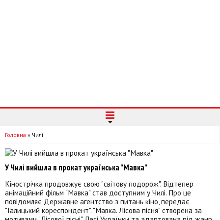
Головна
»
Чилі
У Чилі вийшла в прокат українська "Мавка"
Кінострічка продовжує свою "світову подорож". Відтепер
анімаційний фільм "Мавка" став доступним у Чилі. Про це
повідомляє Державне агентство з питань кіно, передає
"Галицький кореспондент". "Мавка. Лісова пісня" створена за
мотивами "Лісової пісні" Лесі Українки та адаптована під жанр