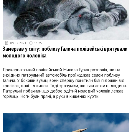
09.02.2021
13:25
Замерзав у снігу: поблизу Галича поліцейські врятували
молодого чоловіка
Прикарпатський поліцейський Микола Гурак розповів, що на
вихідних патрульний автомобіль проїжджав селом поблизу
Галича. У боковій вулиці вони спершу помітили білі підошви від
кросівок, далі - джинси. Тоді зрозуміли, що там лежить людина.
Патрульні побачили, що добре одітий молодий чоловік лежав
горілиць. Ноги були прямі, а руки в кишенях куртк