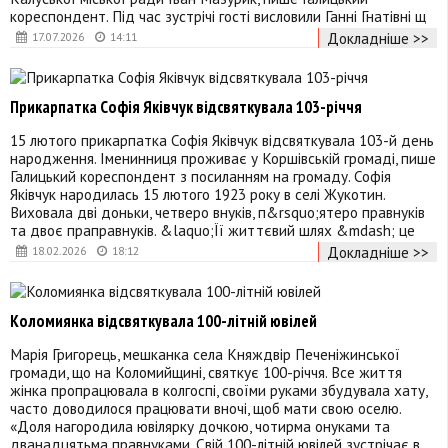
кореспондент. Під час зустрічі гості висловили Ганні Гнатівні щ
Докладніше >>
17.07.2026
14:11
Прикарпатка Софія Яківчук відсвяткувала 103-річчя
15 лютого прикарпатка Софія Яківчук відсвяткувала 103-й день
народження. Іменинниця проживає у Коршівській громаді, пише
Галицький кореспондент з посиланням на громаду. Софія
Яківчук народилась 15 лютого 1923 року в селі Жукотин.
Виховала дві доньки, четверо внуків, п&rsquo;ятеро правнуків
та двоє праправнуків. &laquo;Її життєвий шлях &mdash; це
Докладніше >>
18.02.2026
18:12
Коломиянка відсвяткувала 100-літній ювілей
Марія Григорець, мешканка села Княждвір Печеніжинської
громади, що на Коломийщині, святкує 100-річчя. Все життя
жінка пропрацювала в колгоспі, своїми руками збудувала хату,
часто доводилося працювати вночі, щоб мати свою оселю.
«Доля нагородила ювілярку дочкою, чотирма онуками та
дванадцятьма правнуками. Свій 100-літній ювілей зустрічає в