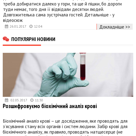
треба добиратися далеко у гори, та ще й пішки, бо дороги
туди немає, того дня її відвідали десятки людей.
Довгожителька сама зустрічала гостей. Детальніше - у
відеосюж
Докладніше >>
26.01.2017
12:04
ПОПУЛЯРНІ НОВИНИ
02.05.2017
11:30
Розшифровуємо біохімічний аналіз крові
Біохімічний аналіз крові – це дослідження, яке проводять для
з’ясування стану всіх органів і систем людини. Забір крові для
біохімічного аналізу, як правило, проводять натщесерце (не