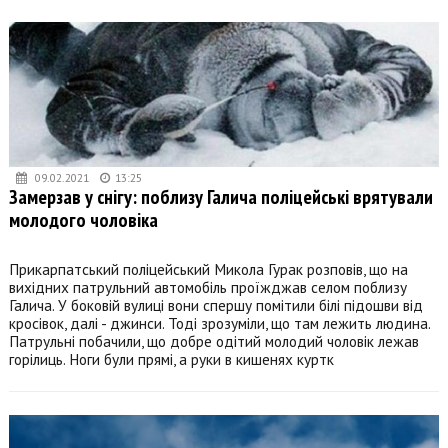
09.02.2021
13:25
Замерзав у снігу: поблизу Галича поліцейські врятували
молодого чоловіка
Прикарпатський поліцейський Микола Гурак розповів, що на
вихідних патрульний автомобіль проїжджав селом поблизу
Галича. У боковій вулиці вони спершу помітили білі підошви від
кросівок, далі - джинси. Тоді зрозуміли, що там лежить людина.
Патрульні побачили, що добре одітий молодий чоловік лежав
горілиць. Ноги були прямі, а руки в кишенях куртк