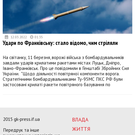
12.03.2022
01:35
Удари по Франківську: стало відомо, чим стріляли
На світанку, 11 березня, ворожі війська з бомбардувальників
завдали ударів крилатими ракетами містах Луцьк, Дніпро,
Івано-Франківськ. Про це повідомили в Генштабі Збройних Сил
України. "Щодо діяльності повітряної компоненти ворога.
Стратегічними бомбардувальниками Ту-95МС ПКС РФ були
застосовані крилаті ракети повітряного базування по
2015 gk-press.if.ua
ВЛАДА
ЖИТТЯ
Передрук та інше