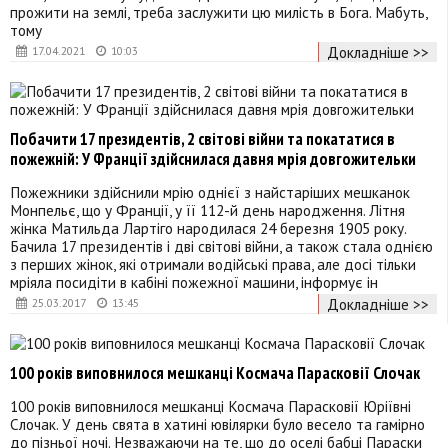
прожити на землі, треба заслужити цю милість в Бога. Мабуть,
тому
Докладніше >>
17.04.2021
10:03
Побачити 17 президентів, 2 світові війни та покататися в
пожежній: У Франції здійснилася давня мрія довгожительки
Пожежники здійснили мрію однієї з найстаріших мешканок
Монпельє, що у Франції, у її 112-й день народження. Літня
жінка Матильда Лартіго народилася 24 березня 1905 року.
Бачила 17 президентів і дві світові війни, а також стала однією
з перших жінок, які отримали водійські права, але досі тільки
мріяла посидіти в кабіні пожежної машини, інформує ін
Докладніше >>
25.03.2017
13:45
100 років виповнилося мешканці Космача Парасковії Слочак
100 років виповнилося мешканці Космача Парасковії Юріївні
Слочак. У день свята в хатині ювілярки було весело та гамірно
до пізньої ночі. Незважаючи на те, що до оселі бабці Параски