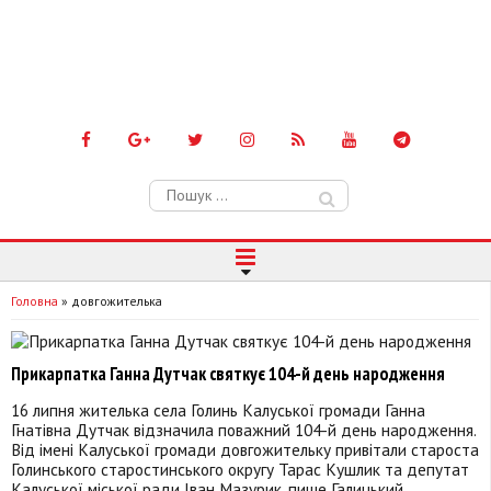
Пошук:
Головна
»
довгожителька
Прикарпатка Ганна Дутчак святкує 104-й день народження
16 липня жителька села Голинь Калуської громади Ганна
Гнатівна Дутчак відзначила поважний 104-й день народження.
Від імені Калуської громади довгожительку привітали староста
Голинського старостинського округу Тарас Кушлик та депутат
Калуської міської ради Іван Мазурик, пише Галицький