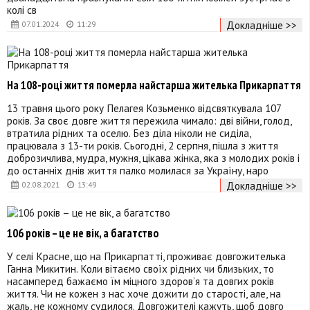
колі св
Докладніше >>
07.01.2024
11:29
На 108-році життя померла найстарша жителька Прикарпаття
13 травня цього року Пелагея Козьменко відсвяткувала 107
років. За своє довге життя пережила чимало: дві війни, голод,
втратила рідних та оселю. Без діла ніколи не сиділа,
працювала з 13-ти років. Сьогодні, 2 серпня, пішла з життя
доброзичлива, мудра, мужня, цікава жінка, яка з молодих років і
до останніх днів життя палко молилася за Україну, наро
Докладніше >>
02.08.2021
13:49
106 років – це не вік, а багатство
У селі Красне, що на Прикарпатті, проживає довгожителька
Ганна Микитин. Коли вітаємо своїх рідних чи близьких, то
насамперед бажаємо їм міцного здоров’я та довгих років
життя. Чи не кожен з нас хоче дожити до старості, але, на
жаль, не кожному судилося. Довгожителі кажуть, щоб довго