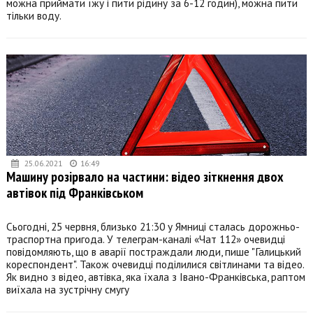
можна приймати їжу і пити рідину за 6-12 годин), можна пити
тільки воду.
25.06.2021
16:49
Машину розірвало на частини: відео зіткнення двох
автівок під Франківськом
Сьогодні, 25 червня, близько 21:30 у Ямниці сталась дорожньо-
траспортна пригода. У телеграм-каналі «Чат 112» очевидці
повідомляють, що в аварії постраждали люди, пише "Галицький
кореспондент". Також очевидці поділилися світлинами та відео.
Як видно з відео, автівка, яка їхала з Івано-Франківська, раптом
виїхала на зустрічну смугу