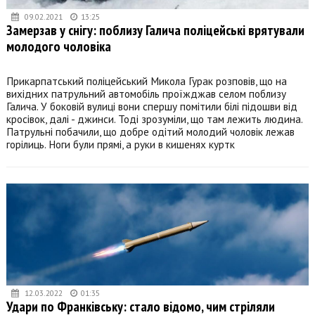
09.02.2021
13:25
Замерзав у снігу: поблизу Галича поліцейські врятували
молодого чоловіка
Прикарпатський поліцейський Микола Гурак розповів, що на
вихідних патрульний автомобіль проїжджав селом поблизу
Галича. У боковій вулиці вони спершу помітили білі підошви від
кросівок, далі - джинси. Тоді зрозуміли, що там лежить людина.
Патрульні побачили, що добре одітий молодий чоловік лежав
горілиць. Ноги були прямі, а руки в кишенях куртк
12.03.2022
01:35
Удари по Франківську: стало відомо, чим стріляли