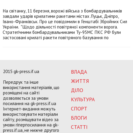
На світанку, 11 березня, ворожі війська з бомбардувальників
завдали ударів крилатими ракетами містах Луцьк, Дніпро,
Івано-Франківськ. Про це повідомили в Генштабі Збройних Сил
України. "Щодо діяльності повітряної компоненти ворога.
Стратегічними бомбардувальниками Ту-95МС ПКС РФ були
застосовані крилаті ракети повітряного базування по
2015 gk-press.if.ua
ВЛАДА
ЖИТТЯ
Передрук та інше
використання матеріалів, що
ДІЛО
розміщені на сайті
дозволяється за умови
КУЛЬТУРА
посилання на gk-press.if.ua
СПОРТ
Інтернет-видання можуть
використовувати матеріали
БЛОГИ
сайту, розміщувати відео за
умови гіперпосилання на gk-
СТАТТІ
press.if.ua, не нижче другого