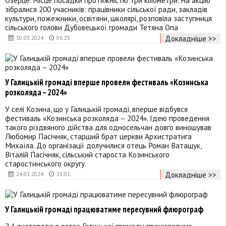
зібралися 200 учасників: працівники сільської ради, закладів
культури, пожежники, освітяни, школярі, розповіла заступниця
сільського голови Дубовецької громади Тетяна Опа
Докладніше >>
30.03.2024
06:25
У Галицькій громаді вперше провели фестиваль «Козинська
розколяда – 2024»
У селі Козина, що у Галицькій громаді, вперше відбувся
фестиваль «Козинська розколяда – 2024». Ідею проведення
такого різдвяного дійства для односельчан довго виношував
Любомир Пасічняк, старший брат церкви Архистратига
Михаїла. До організації долучилися отець Роман Ватащук,
Віталій Пасічняк, сільський староста Козинського
старостинського округу.
Докладніше >>
24.01.2024
15:01
У Галицькій громаді працюватиме пересувний флюрограф
З 1 листопада в селах Галицької громади працюватиме