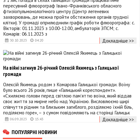
пересувний флюорограф Івано-Франківського обласного
фтизіопульмонологічного центру (Центр легеневих
захворювань, де можна пройти обстеження органів грудної
клітки). У громаді оприлюднили графік роботи флюорографа: с.
Вікторів: 01.11.2023 з 10.00-12.00, амбулаторія ЗПСМ; с.
Комарів: 06.11.2023 з
Докладніше >>
30.10.2023
04:20
На війні загинув 26-річний Олексій Якимець з Галицької
громади
Олексій Якимець родом з Комарова Галицької громади. Воїну
було всього 26 років, пише «Галицький кореспондент».
«Схиляємо голови перед світлою пам’яттю воїна, який віддав
своє життя за мирне небо над Україною. Висловлюємо щирі
співчуття рідним та близьким загиблого, розділяємо їхній біль,
поділяємо горе», – з сумом повідомляють на сторінці Галицьк
Докладніше >>
06.09.2023
15:43
ПОПУЛЯРНІ НОВИНИ