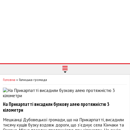
Головна
»
Галицька громада
На Прикарпатті висадили бузкову алею протяжністю 3
кілометри
Мешканці Дубовецької громади, що на Прикарпатті, висадили
тисячу кущів бузку вздовж дороги, що з’єднує села Кінчаки та
Озерце. Місце посадки протяжністю три кілометри. На акцію