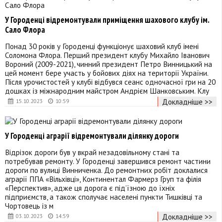
У Городенці відремонтували приміщення шахового клубу ім.
Сало Флора
Понад 30 років у Городенці функціонує шаховий клуб імені
Соломона Флора. Перший президент клубу Михайло Іванович
Вороний (2009-2021), чинний президент Петро Винницький на
цей момент бере участь у бойових діях на території України.
Після урочистостей у клубі відбувся сеанс одночасної гри на 20
дошках із міжнародним майстром Андрієм Шанковським. Клу
Докладніше >>
15.10.2023
10:59
У Городенці аграрії відремонтували ділянку дороги
Відрізок дороги був у вкрай незадовільному стані та
потребував ремонту. У Городенці завершився ремонт частини
дороги по вулиці Винниченка. До ремонтних робіт доклалися
аграрії ППА «Вільхівці», Континентал Фармерз Груп та філія
«Перспектив», адже ця дорога є під’їзною до їхніх
підприємств, а також сполучає населені пункти Тишківці та
Чортовець із м
Докладніше >>
03.10.2023
14:59