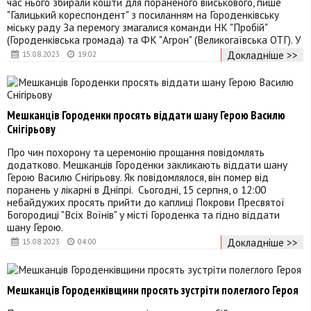
час нього збирали кошти для пораненого військового, пише
"Галицький кореспондент" з посиланням на Городенківську
міську раду За перемогу змагалися команди НК "Пробій"
(Городенківська громада) та ФК "Агрон" (Великогаївська ОТГ). У
Докладніше >>
15.08.2023
19:02
Мешканців Городенки просять віддати шану Герою Василю
Снігірьову
Про чин похорону та церемонію прощання повідомлять
додатково. Мешканців Городенки закликають віддати шану
Герою Василю Снігірьову. Як повідомлялося, він помер від
поранень у лікарні в Дніпрі. Сьогодні, 15 серпня, о 12:00
небайдужих просять прийти до каплиці Покрови Пресвятої
Богородиці "Всіх Воїнів" у місті Городенка та гідно віддати
шану Герою.
Докладніше >>
15.08.2023
04:00
Мешканців Городенківщини просять зустріти полеглого Героя