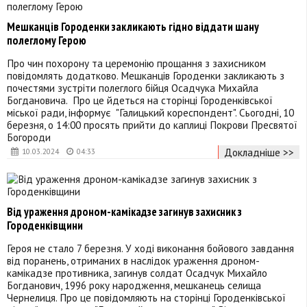
Мешканців Городенки закликають гідно віддати шану
полеглому Герою
Про чин похорону та церемонію прощання з захисником
повідомлять додатково. Мешканців Городенки закликають з
почестями зустріти полеглого бійця Осадчука Михайла
Богдановича. Про це йдеться на сторінці Городенківської
міської ради, інформує "Галицький кореспондент". Сьогодні, 10
березня, о 14:00 просять прийти до каплиці Покрови Пресвятої
Богороди
Докладніше >>
10.03.2024
04:33
Від ураження дроном-камікадзе загинув захисник з
Городенківщини
Героя не стало 7 березня. У ході виконання бойового завдання
від поранень, отриманих в наслідок ураження дроном-
камікадзе противника, загинув солдат Осадчук Михайло
Богданович, 1996 року народження, мешканець селища
Чернелиця. Про це повідомляють на сторінці Городенківської