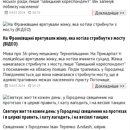
міської ради, пише "Галицький кореспондент". Він загинув
поблизу населеног
Докладніше >>
09.03.2024
06:33
На Франківщині врятували жінку, яка хотіла стрибнути з мосту
(ВІДЕО)
Мова про 36-річну мешканку Тернопільщини. На Прикарпатті
поліцейські врятували жінку, яка хотіла вчинити суїцид. Жінка
намагалася стрибнути з мосту, пише "Галицький кореспондент"
з посиланням на обласну поліцію. Подія трапилась у Городенці.
Повідомляється, що вона намагалася стрибнути мосту, що в
адміністративних межах населеного пункту Поточище,
Докладніше >>
04.03.2024
05:23
Святкує життя кожен день: у Городенці священник на протезах
і в церкві править, і хату лагодить, і на весіллі танцює
Священник з Городенки Іван Теремко &ndash; клірик