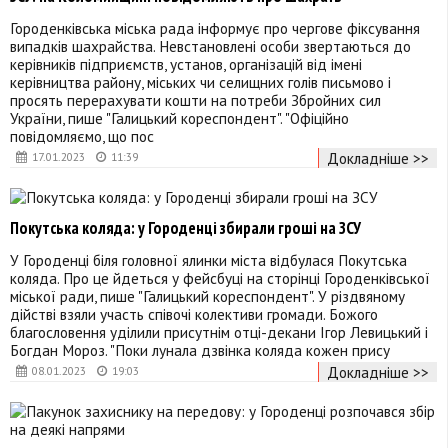
Городенківська міська рада інформує про чергове фіксування
випадків шахрайства. Невстановлені особи звертаються до
керівників підприємств, установ, організацій від імені
керівництва району, міських чи селищних голів письмово і
просять перерахувати кошти на потреби Збройних сил
України, пише "Галицький кореспондент". "Офіційно
повідомляємо, що пос
Докладніше >>
17.01.2023
11:39
Покутська коляда: у Городенці збирали гроші на ЗСУ
У Городенці біля головної ялинки міста відбулася Покутська
коляда. Про це йдеться у фейсбуці на сторінці Городенківської
міської ради, пише "Галицький кореспондент". У різдвяному
дійстві взяли участь співочі колективи громади. Божого
благословення уділили присутнім отці-декани Ігор Левицький і
Богдан Мороз. "Поки лунала дзвінка коляда кожен прису
Докладніше >>
08.01.2023
19:03