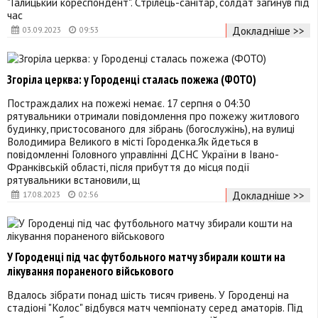
"Галицький кореспондент". Стрілець-санітар, солдат загинув під
час
Докладніше >>
03.09.2023
09:53
Згоріла церква: у Городенці сталась пожежа (ФОТО)
Постраждалих на пожежі немає. 17 серпня о 04:30
рятувальники отримали повідомлення про пожежу житлового
будинку, пристосованого для зібрань (богослужінь), на вулиці
Володимира Великого в місті Городенка.Як йдеться в
повідомленні Головного управлінні ДСНС України в Івано-
Франківській області, після прибуття до місця події
рятувальники встановили, щ
Докладніше >>
17.08.2023
02:56
У Городенці під час футбольного матчу збирали кошти на
лікування пораненого військового
Вдалось зібрати понад шість тисяч гривень. У Городенці на
стадіоні "Колос" відбувся матч чемпіонату серед аматорів. Під