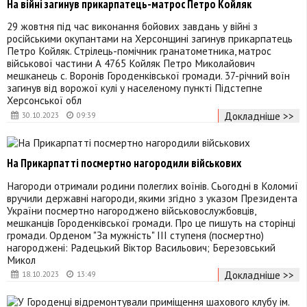
На війні загинув прикарпатець-матрос Петро Койляк
29 жовтня під час виконання бойових завдань у війні з
російськими окупантами на Херсонщині загинув прикарпатець
Петро Койляк. Стрілець-помічник гранатометника, матрос
військової частини А 4765 Койляк Петро Миколайович
мешканець с. Воронів Городенківської громади. 37-річний воїн
загинув від ворожої кулі у населеному пункті Підстепне
Херсонської обл
Докладніше >>
30.10.2023
09:39
На Прикарпатті посмертно нагородили військових
Нагороди отримали родини полеглих воїнів. Сьогодні в Коломиї
вручили державні нагороди, якими згідно з указом Президента
України посмертно нагороджено військовослужбовців,
мешканців Городенківської громади. Про це пишуть на сторінці
громади. Орденом "За мужність" ІІІ ступеня (посмертно)
нагороджені: Радецький Віктор Васильович; Березовський
Микол
Докладніше >>
18.10.2023
13:49