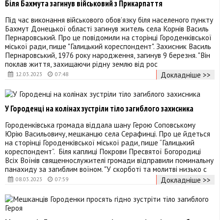
Біля Бахмута загинув військовий з Прикарпаття
Під час виконання військового обов’язку біля населеного пункту
Бахмут Донецької області загинув житель села Корнів Василь
Пернаровський. Про це повідомили на сторінці Городенківської
міської ради, пише "Галицький кореспондент". Захисник Василь
Пернаровський, 1976 року народження, загинув 9 березня. "Він
поклав життя, захищаючи рідну землю від рос
Докладніше >>
12.03.2023
07:48
У Городенці на колінах зустріли тіло загиблого захисника
Городенківська громада віддала шану Герою Соповському
Юрію Васильовичу, мешканцю села Серафинці. Про це йдеться
на сторінці Городенківської міської ради, пише “Галицький
кореспондент”. Біля каплиці Покрови Пресвятої Богородиці
Всіх Воїнів священнослужителі громади відправили поминальну
панахиду за загиблим воїном. "У скорботі та молитві низько с
Докладніше >>
08.03.2023
07:59