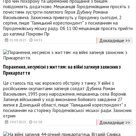
Про чин похорону та церемонію прощання з бійцем
повідомлять додатково. Мешканців Городенківщини просять з
почестями зустріти полеглого Героя Дубину Романа
Васильовича. Захисника привезуть у Городенку сьогодні, 2
серпня, пише "Галицький кореспондент" з посиланням на
Городенківську міську раду. Об 11:00 мешканців просять прийти
до каплиці Покрови Пр
Докладніше >>
02.08.2023
04:51
Поранення, несумісні з життям: на війні загинув захисник з
Прикарпаття
Це сталось під час ворожого обстрілу з танку. У війні з
російськими окупантами загинув солдат Дубина Роман
Васильович, 1995 року народження, мешканець села Воронів.
Загинув військовий у ході виконання бойового завдання 27
липня в Донецькій області, пише "Галицький кореспондент" з
посиланням на сторінку Городенківської міської ради. Захисник
отрим
Докладніше >>
29.07.2023
02:38