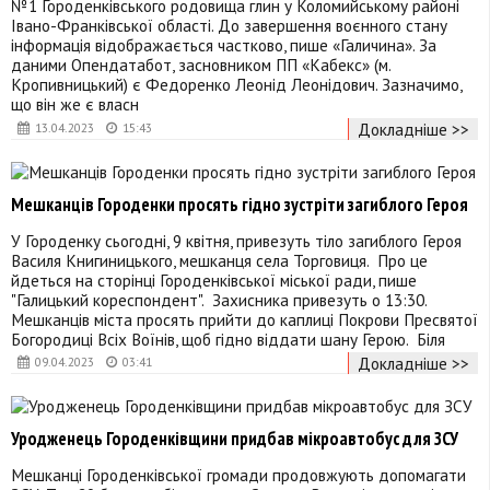
№1 Городенківського родовища глин у Коломийському районі
Івано-Франківської області. До завершення воєнного стану
інформація відображається частково, пише «Галичина». За
даними Опендатабот, засновником ПП «Кабекс» (м.
Кропивницький) є Федоренко Леонід Леонідович. Зазначимо,
що він же є власн
Докладніше >>
13.04.2023
15:43
Мешканців Городенки просять гідно зустріти загиблого Героя
У Городенку сьогодні, 9 квітня, привезуть тіло загиблого Героя
Василя Книгиницького, мешканця села Торговиця. Про це
йдеться на сторінці Городенківської міської ради, пише
"Галицький кореспондент". Захисника привезуть о 13:30.
Мешканців міста просять прийти до каплиці Покрови Пресвятої
Богородиці Всіх Воїнів, щоб гідно віддати шану Герою. Біля
Докладніше >>
09.04.2023
03:41
Уродженець Городенківщини придбав мікроавтобус для ЗСУ
Мешканці Городенківської громади продовжують допомагати