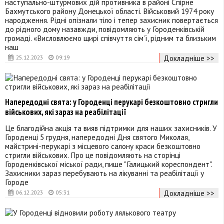
наступально-штурмових дій противника в районі Спірне
Бахмутського району Донецької області. Військовий 1974 року
народження. Рідні опізнали тіло і тепер захисник повертається
до рідного дому назавжди, повідомляють у Городенківській
громаді. «Висловлюємо щирі співчуття сім’ї, рідним та близьким
наш
Докладніше >>
25.12.2023
09:19
Напередодні свята: у Городенці перукарі безкоштовно стригли
військових, які зараз на реабілітації
Це благодійна акція та вияв підтримки для наших захисників. У
Городенці 5 грудня, напередодні Дня святого Миколая,
майстрині-перукарі з місцевого салону краси безкоштовно
стригли військових. Про це повідомляють на сторінці
Городенківської міської ради, пише "Галицький кореспондент".
Захисники зараз перебувають на лікуванні та реабілітації у
Городе
Докладніше >>
06.12.2023
05:31