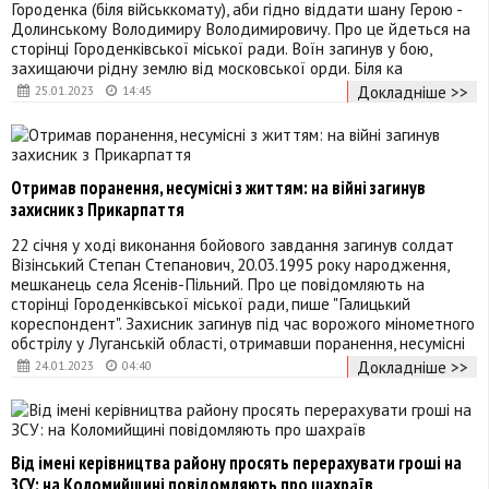
Городенка (біля військкомату), аби гідно віддати шану Герою -
Долинському Володимиру Володимировичу. Про це йдеться на
сторінці Городенківської міської ради. Воїн загинув у бою,
захищаючи рідну землю від московської орди. Біля ка
Докладніше >>
25.01.2023
14:45
Отримав поранення, несумісні з життям: на війні загинув
захисник з Прикарпаття
22 січня у ході виконання бойового завдання загинув солдат
Візінський Степан Степанович, 20.03.1995 року народження,
мешканець села Ясенів-Пільний. Про це повідомляють на
сторінці Городенківської міської ради, пише "Галицький
кореспондент". Захисник загинув під час ворожого мінометного
обстрілу у Луганській області, отримавши поранення, несумісні
Докладніше >>
24.01.2023
04:40
Від імені керівництва району просять перерахувати гроші на
ЗСУ: на Коломийщині повідомляють про шахраїв