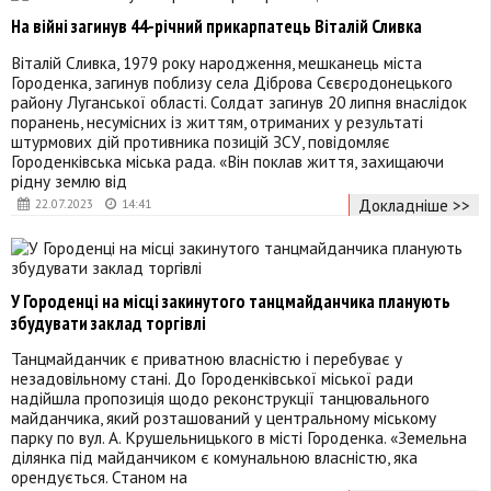
На війні загинув 44-річний прикарпатець Віталій Сливка
Віталій Сливка, 1979 року народження, мешканець міста
Городенка, загинув поблизу села Діброва Сєвєродонецького
району Луганської області. Солдат загинув 20 липня внаслідок
поранень, несумісних із життям, отриманих у результаті
штурмових дій противника позицій ЗСУ, повідомляє
Городенківська міська рада. «Він поклав життя, захищаючи
рідну землю від
Докладніше >>
22.07.2023
14:41
У Городенці на місці закинутого танцмайданчика планують
збудувати заклад торгівлі
Танцмайданчик є приватною власністю і перебуває у
незадовільному стані. До Городенківської міської ради
надійшла пропозиція щодо реконструкції танцювального
майданчика, який розташований у центральному міському
парку по вул. А. Крушельницького в місті Городенка. «Земельна
ділянка під майданчиком є комунальною власністю, яка
орендується. Станом на