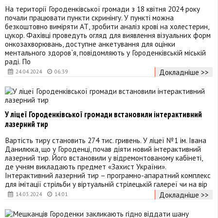
На території Городенківської громади з 18 квітня 2024 року
почали працювати пункти скринінгу. У пункті можна
безкоштовно виміряти АТ, зробити аналіз крові на холестерин,
цукор. Фахівці проведуть огляд для виявлення візуальних форм
онкозахворювань, доступне анкетування для оцінки
ментального здоров`я, повідомляють у Городенківській міській
раді. По
Докладніше >>
24.04.2024
06:39
У ліцеї Городенківської громади встановили інтерактивний
лазерний тир
Вартість тиру становить 274 тис. гривень. У ліцеї №1 ім. Івана
Данилюка, що у Городенці, почав діяти новий інтерактивний
лазерний тир. Його встановили у відремонтованому кабінеті,
де учням викладають предмет «Захист України».
Інтерактивний лазерний тир – програмно-апаратний комплекс
для імітації стрільби у віртуальній стрілецькій галереї чи на вір
Докладніше >>
14.03.2024
14:01