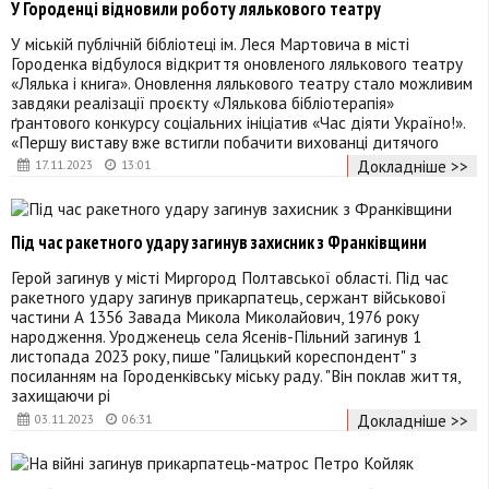
У Городенці відновили роботу лялькового театру
У міській публічній бібліотеці ім. Леся Мартовича в місті
Городенка відбулося відкриття оновленого лялькового театру
«Лялька і книга». Оновлення лялькового театру стало можливим
завдяки реалізації проєкту «Лялькова бібліотерапія»
ґрантового конкурсу соціальних ініціатив «Час діяти Україно!».
«Першу виставу вже встигли побачити вихованці дитячого
Докладніше >>
17.11.2023
13:01
Під час ракетного удару загинув захисник з Франківщини
Герой загинув у місті Миргород Полтавської області. Під час
ракетного удару загинув прикарпатець, сержант військової
частини А 1356 Завада Микола Миколайович, 1976 року
народження. Уродженець села Ясенів-Пільний загинув 1
листопада 2023 року, пише "Галицький кореспондент" з
посиланням на Городенківську міську раду. "Він поклав життя,
захищаючи рі
Докладніше >>
03.11.2023
06:31