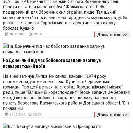
ЗСУ. Так, 29 березня біля церкви Святого Вознесіння у селі
Сороки освятили мікроавтобус "Фольксваген" LT-46,
подарований для Збройних сил України, пише "Галицький
кореспондент" з посиланням на Городенківську міську раду. Як
розповів староста Сороківського старостинського округу
Ярослав Кушнір
Докладніше >>
30.03.2023
19:04
На Донеччині під час бойового завдання загинув
прикарпатський воїн
На війні загинув Липка Михайло Іванович, 1974 року
народження, уродженець села Кунисівці Чернелицької
громади. Про це йдеться на сторінці Городенківської міської
ради, пише "Галицький кореспондент". Герой загинув 24 березня
у ході виконання бойового завдання поблизу населеного
пункту Берестове Бахмутського району Донецької області. "Він
поклав жи
Докладніше >>
27.03.2023
08:59