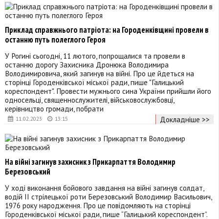
Приклад справжнього патріота: на Городенківщині провели в
останню путь полеглого Героя
У Рогині сьогодні, 11 лютого, попрощалися та провели в
останню дорогу Захисника Дронюка Володимира
Володимировича, який загинув на війні. Про це йдеться на
сторінці Городенківської міської ради, пише "Галицький
кореспондент". Провести мужнього сина України прийшли його
односельці, священнослужителі, військовослужбовці,
керівництво громади, побрати
Докладніше >>
11.02.2023
13:15
На війні загинув захисник з Прикарпаття Володимир
Березовський
У ході виконання бойового завдання на війні загинув солдат,
водій ІІ стрілецької роти Березовський Володимир Васильович,
1976 року народження. Про це повідомляють на сторінці
Городенківської міської ради, пише “Галицький кореспондент”.