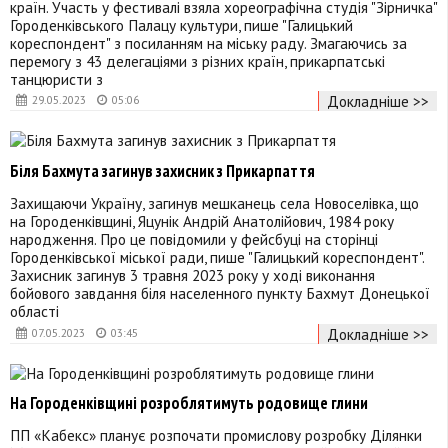
країн. Участь у фестивалі взяла хореографічна студія "Зірничка"
Городенківського Палацу культури, пише "Галицький
кореспондент" з посиланням на міську раду. Змагаючись за
перемогу з 43 делегаціями з різних країн, прикарпатські
танцюристи з
Докладніше >>
29.05.2023
05:06
Біля Бахмута загинув захисник з Прикарпаття
Захищаючи Україну, загинув мешканець села Новоселівка, що
на Городенківщині, Яцунік Андрій Анатолійович, 1984 року
народження. Про це повідомили у фейсбуці на сторінці
Городенківської міської ради, пише "Галицький кореспондент".
Захисник загинув 3 травня 2023 року у ході виконання
бойового завдання біля населенного пункту Бахмут Донецької
області
Докладніше >>
07.05.2023
03:45
На Городенківщині розроблятимуть родовище глини
ПП «Кабекс» планує розпочати промислову розробку Ділянки