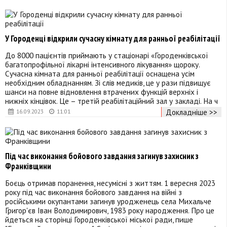
У Городенці відкрили сучасну кімнату для ранньої реабілітації
До 8000 пацієнтів приймають у стаціонарі «Городенківської
багатопрофільної лікарні інтенсивного лікування» щороку.
Сучасна кімната для ранньої реабілітації оснащена усім
необхідним обладнанням. Зі слів медиків, це у рази підвищує
шанси на повне відновлення втрачених функцій верхніх і
нижніх кінцівок. Це – третій реабілітаційний зал у закладі. На ч
Докладніше >>
16.09.2023
11:01
Під час виконання бойового завдання загинув захисник з
Франківщини
Боєць отримав поранення, несумісні з життям. 1 вересня 2023
року під час виконання бойового завдання на війні з
російськими окупантами загинув уродженець села Михальче
Григор'єв Іван Володимирович, 1983 року народження. Про це
йдеться на сторінці Городенківської міської ради, пише