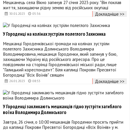
Мешканець села Вікно загинув 27 січня 2023 року. "Він поклав
життя, захищаючи рідну землю від російських окупаці
Докладніше >>
30.01.2023
05:56
У Городенці на колінах зустріли полеглого Захисника
Мешканці Городенківської громади на колінах зустріли
полеглого Захисника Долинського Володимира
Володимировича, мешканця Городенки, який загинув у бою,
захищаючи Україну від російського агресора. Про це
повідомили на сторінці Городенківської міської ради, пише
"Галицький кореспондент". Біля каплиці Покрови Пресвятої
Богородиці "Всіх Воїнів" священ
Докладніше >>
26.01.2023
08:53
У Городенці закликають мешканців гідно зустріти загиблого
воїна Володимира Долинського
Завтра, 26 січня, о 10:00 мешканців Городенки просять прийти
до каплиці Покрови Пресвятої Богородиці «Всіх Воїнів» у м.