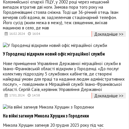
Коломийської єпархії ПЦУ, у 2002 році через нещасний
випадок втратив дві ноги. Зимова пора того року на
Городенківщині стояла сніжна. Тоді ще 36-річний отець Іван
вечеряв собі вдома, як задзеленчав стаціонарний телефон.
Його сусід (жили межа в межу), теж священник, виїхав
машиною в село, де мав
Докладніше >>
16.02.2024
16:04
У Городенці відкрили новий офіс міграційної служби
Нове приміщення Управління Державної міграційної служби в
Івано-Франківській області відкрили у Городенці. «До послуг
колективу підрозділу 5 службових кабінетів, де створені
найкращі умови для праці та надання людям адміністративних
послуг», – повідомили в Міграційній службі Івано-Франківської
області. Сергій Саїв, керівник Управління Державної
Докладніше >>
17.01.2024
14:58
На війні загинув Микола Хрущин з Городенки
Микола Хрущин загинув 20 грудня 2023 року під час