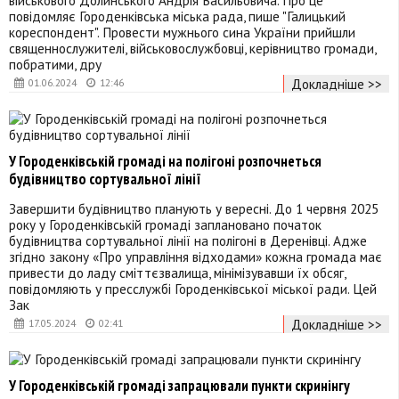
повідомляє Городенківська міська рада, пише "Галицький
кореспондент". Провести мужнього сина України прийшли
священнослужителі, військовослужбовці, керівництво громади,
побратими, дру
Докладніше >>
01.06.2024
12:46
У Городенківській громаді на полігоні розпочнеться
будівництво сортувальної лінії
Завершити будівництво планують у вересні. До 1 червня 2025
року у Городенківській громаді заплановано початок
будівництва сортувальної лінії на полігоні в Деренівці. Адже
згідно закону «Про управління відходами» кожна громада має
привести до ладу сміттєзвалища, мінімізувавши їх обсяг,
повідомляють у пресслужбі Городенківської міської ради. Цей
Зак
Докладніше >>
17.05.2024
02:41
У Городенківській громаді запрацювали пункти скринінгу