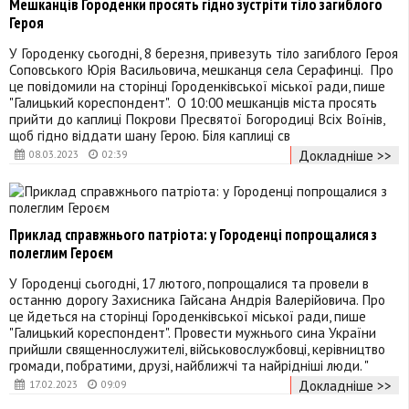
Мешканців Городенки просять гідно зустріти тіло загиблого
Героя
У Городенку сьогодні, 8 березня, привезуть тіло загиблого Героя
Соповського Юрія Васильовича, мешканця села Серафинці. Про
це повідомили на сторінці Городенківської міської ради, пише
"Галицький кореспондент". О 10:00 мешканців міста просять
прийти до каплиці Покрови Пресвятої Богородиці Всіх Воїнів,
щоб гідно віддати шану Герою. Біля каплиці св
Докладніше >>
08.03.2023
02:39
Приклад справжнього патріота: у Городенці попрощалися з
полеглим Героєм
У Городенці сьогодні, 17 лютого, попрощалися та провели в
останню дорогу Захисника Гайсана Андрія Валерійовича. Про
це йдеться на сторінці Городенківської міської ради, пише
"Галицький кореспондент". Провести мужнього сина України
прийшли священнослужителі, військовослужбовці, керівництво
громади, побратими, друзі, найближчі та найрідніші люди. "
Докладніше >>
17.02.2023
09:09