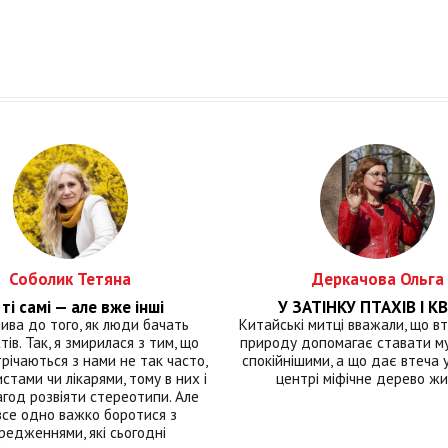
Соболик Тетяна
Деркачова Ольга
ті самі — але вже інші
У ЗАТІНКУ ПТАХІВ І КВ
лива до того, як люди бачать
Китайські митці вважали, що вт
тів. Так, я змирилася з тим, що
природу допомагає ставати м
річаються з нами не так часто,
спокійнішими, а що дає втеча у 
истами чи лікарями, тому в них і
центрі міфічне дерево ж
год розвіяти стереотипи. Але
все одно важко боротися з
редженнями, які сьогодні