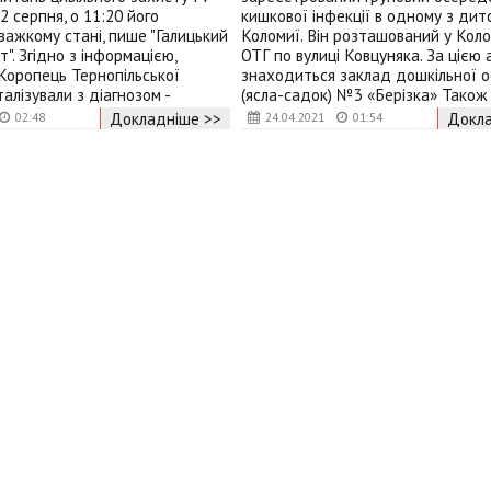
2 серпня, о 11:20 його
кишкової інфекції в одному з дит
важкому стані, пише "Галицький
Коломиї. Він розташований у Коло
". Згідно з інформацією,
ОТГ по вулиці Ковцуняка. За цією
Коропець Тернопільської
знаходиться заклад дошкільної о
талізували з діагнозом -
(ясла-садок) №3 «Берізка» Також 
Докладніше >>
Докла
02:48
24.04.2021
01:54