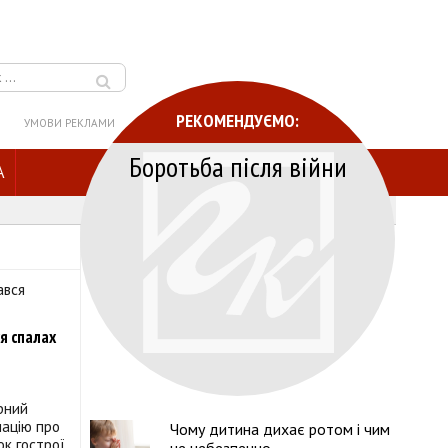
РЕКОМЕНДУЄМО:
УМОВИ РЕКЛАМИ
Боротьба після війни
A
я спалах
рний
мацію про
Чому дитина дихає ротом і чим
к гострої