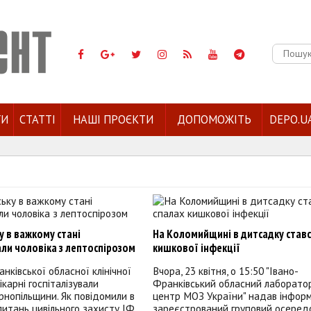
Пошук:
ГИ
СТАТТІ
НАШІ ПРОЄКТИ
ДОПОМОЖІТЬ
DEPO.U
у в важкому стані
На Коломийщині в дитсадку ставс
али чоловіка з лептоспірозом
кишкової інфекції
нківської обласної клінічної
Вчора, 23 квітня, о 15:50 "Івано-
ікарні госпіталізували
Франківський обласний лаборато
нопільщини. Як повідомили в
центр МОЗ України" надав інфор
 питань цивільного захисту ІФ
зареєстрований груповий осередо