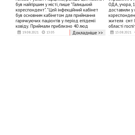
був найгіршим у місті, пише "Галицький
ОДА, учора, 1
кореспондент". "Цей інфекційний кабінет
доставили у 
був основним кабінетом для приймання
кореспондент
гарячкуючих пацієнтів у період епідемії
жителя смт 
ковіду. Приймали приблизно 40 люд
області госпі
Докладніше >>
19.08.2021
13:05
13.08.2021