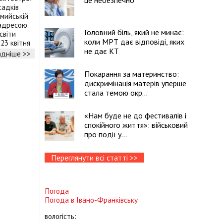
це небезпечно
садків
мийській
 адресою
Головний біль, який не минає:
світи
коли МРТ дає відповіді, яких
23 квітня
не дає КТ
дніше >>
Покарання за материнство:
дискримінація матерів уперше
стала темою окр...
«Нам буде не до фестивалів і
спокійного життя»: військовий
про події у...
Переглянути всі статті >>
Погода
Погода в
Івано-Франківську
вологість: