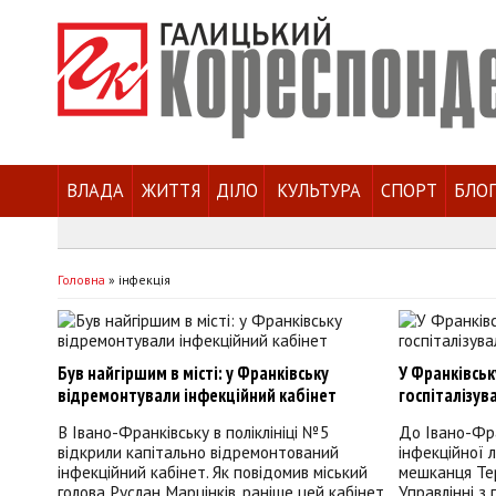
ВЛАДА
ЖИТТЯ
ДІЛО
КУЛЬТУРА
СПОРТ
БЛО
Головна
»
інфекція
Був найгіршим в місті: у Франківську
У Франківськ
відремонтували інфекційний кабінет
госпіталізув
В Івано-Франківську в поліклініці №5
До Івано-Фра
відкрили капітально відремонтований
інфекційної л
інфекційний кабінет. Як повідомив міський
мешканця Тер
голова Руслан Марцінків, раніше цей кабінет
Управлінні з