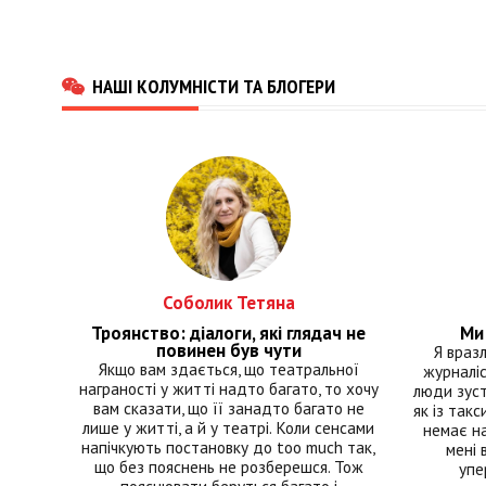
НАШІ КОЛУМНІСТИ ТА БЛОГЕРИ
Соболик Тетяна
Троянство: діалоги, які глядач не
Ми 
повинен був чути
Я враз
Якщо вам здається, що театральної
журналіс
награності у житті надто багато, то хочу
люди зуст
вам сказати, що її занадто багато не
як із такс
лише у житті, а й у театрі. Коли сенсами
немає на
напічкують постановку до too much так,
мені 
що без пояснень не розберешся. Тож
упе
пояснювати беруться багато і