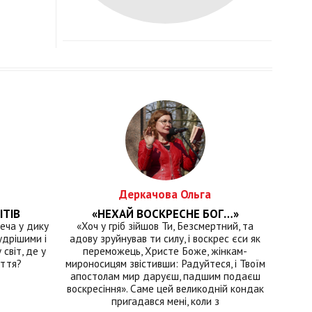
Деркачова Ольга
ІТІВ
«НЕХАЙ ВОСКРЕСНЕ БОГ…»
еча у дику
«Хоч у гріб зійшов Ти, Безсмертний, та
удрішими і
адову зруйнував ти силу, і воскрес єси як
світ, де у
переможець, Христе Боже, жінкам-
иття?
мироносицям звістивши: Радуйтеся, і Твоїм
апостолам мир даруєш, падшим подаєш
воскресіння». Саме цей великодній кондак
пригадався мені, коли з