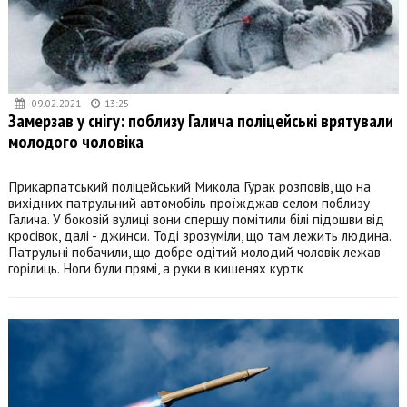
09.02.2021
13:25
Замерзав у снігу: поблизу Галича поліцейські врятували
молодого чоловіка
Прикарпатський поліцейський Микола Гурак розповів, що на
вихідних патрульний автомобіль проїжджав селом поблизу
Галича. У боковій вулиці вони спершу помітили білі підошви від
кросівок, далі - джинси. Тоді зрозуміли, що там лежить людина.
Патрульні побачили, що добре одітий молодий чоловік лежав
горілиць. Ноги були прямі, а руки в кишенях куртк