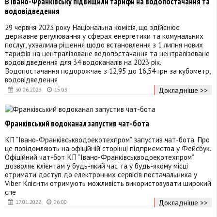
В Івано-Франківську підвищили тарифи на водопостачання та
водовідведення
29 червня 2023 року Національна комісія, що здійснює
державне регулювання у сферах енергетики та комунальних
послуг, ухвалила рішення щодо встановлення з 1 липня нових
тарифів на централізоване водопостачання та централізоване
водовідведення для 34 водоканалів на 2023 рік.
Водопостачання подорожчає з 12,95 до 16,54 грн за кубометр,
водовідведення
Докладніше >>
30.06.2023
15:03
Франківський водоканал запустив чат-бота
КП “Івано-Франківськводоекотехпром” запустив чат-бота. Про
це повідомляють на офіційній сторінці підприємства у Фейсбук.
Офіційний чат-бот КП “Івано-Франківськводоекотехпром”
дозволяє клієнтам у будь-який час та у будь-якому місці
отримати доступ до електронних сервісів постачальника у
Viber Клієнти отримують можливість використовувати широкий
спе
Докладніше >>
17.01.2022
06:00