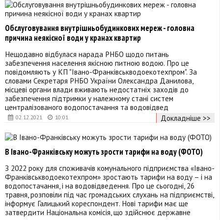
Обслуговування внутрішньобудинкових мереж - головна
причина неякісної води у кранах квартир
Нещодавно відбулася нарада РНБО щодо питань
забезпечення населення якісною питною водою. Про це
повідомляють у КП "Івано-Франківськводоекотехпром". За
словами Секретаря РНБО України Олександра Данилова,
місцеві органи влади вживають недостатніх заходів до
забезпечення підтримки у належному стані систем
централізованого водопостачання та водовідвед
Докладніше >>
02.12.2021
10:01
В Івано-Франківську можуть зрости тарифи на воду (ФОТО)
З 2022 року для споживачів комунального підприємства «Івано-
Франківськводоекотехпром» зростають тарифи на воду – і на
водопостачання, і на водовідведення. Про це сьогодні, 26
травня, розповіли під час громадських слухань на підприємстві,
інформує Галицький кореспондент. Нові тарифи має ще
затвердити Національна комісія, що здійснює державне