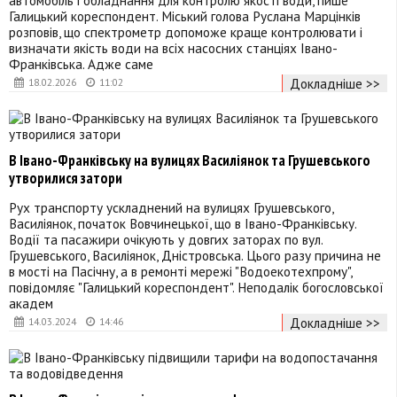
Галицький кореспондент. Міський голова Руслана Марцінків
розповів, що спектрометр допоможе краще контролювати і
визначати якість води на всіх насосних станціях Івано-
Франківська. Адже саме
Докладніше >>
18.02.2026
11:02
В Івано-Франківську на вулицях Василіянок та Грушевського
утворилися затори
Рух транспорту ускладнений на вулицях Грушевського,
Василіянок, початок Вовчинецької, що в Івано-Франківську.
Водії та пасажири очікують у довгих заторах по вул.
Грушевського, Василіянок, Дністровська. Цього разу причина не
в мості на Пасічну, а в ремонті мережі "Водоекотехпрому",
повідомляє "Галицький кореспондент". Неподалік богословської
академ
Докладніше >>
14.03.2024
14:46