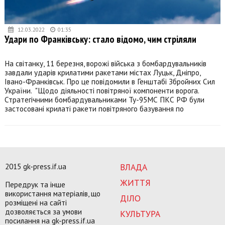
12.03.2022
01:35
Удари по Франківську: стало відомо, чим стріляли
На світанку, 11 березня, ворожі війська з бомбардувальників
завдали ударів крилатими ракетами містах Луцьк, Дніпро,
Івано-Франківськ. Про це повідомили в Генштабі Збройних Сил
України. "Щодо діяльності повітряної компоненти ворога.
Стратегічними бомбардувальниками Ту-95МС ПКС РФ були
застосовані крилаті ракети повітряного базування по
2015 gk-press.if.ua
ВЛАДА
ЖИТТЯ
Передрук та інше
використання матеріалів, що
ДІЛО
розміщені на сайті
дозволяється за умови
КУЛЬТУРА
посилання на gk-press.if.ua