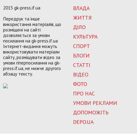
2015 gk-press.if.ua
ВЛАДА
ЖИТТЯ
Передрук та інше
використання матеріалів, що
ДІЛО
розміщені на сайті
дозволяється за умови
КУЛЬТУРА
посилання на gk-press.if.ua
СПОРТ
Інтернет-видання можуть
використовувати матеріали
БЛОГИ
сайту, розміщувати відео за
умови гіперпосилання на gk-
СТАТТІ
press.if.ua, не нижче другого
абзацу тексту.
ВІДЕО
ФОТО
ПРО НАС
УМОВИ РЕКЛАМИ
ДОПОМОЖІТЬ
DEPO.UA