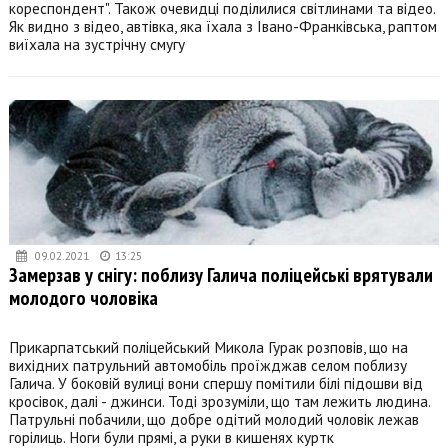
кореспондент". Також очевидці поділилися світлинами та відео.
Як видно з відео, автівка, яка їхала з Івано-Франківська, раптом
виїхала на зустрічну смугу
09.02.2021
13:25
Замерзав у снігу: поблизу Галича поліцейські врятували
молодого чоловіка
Прикарпатський поліцейський Микола Гурак розповів, що на
вихідних патрульний автомобіль проїжджав селом поблизу
Галича. У боковій вулиці вони спершу помітили білі підошви від
кросівок, далі - джинси. Тоді зрозуміли, що там лежить людина.
Патрульні побачили, що добре одітий молодий чоловік лежав
горілиць. Ноги були прямі, а руки в кишенях куртк