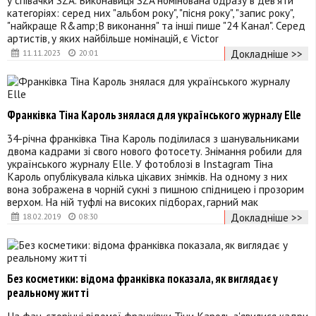
категоріях: серед них "альбом року", "пісня року", "запис року",
"найкраще R&amp;B виконання" та інші пише "24 Канал". Серед
артистів, у яких найбільше номінацій, є Victor
Докладніше >>
11.11.2023
20:01
Франківка Тіна Кароль знялася для українського журналу Elle
34-річна франківка Тіна Кароль поділилася з шанувальниками
двома кадрами зі свого нового фотосету. Знімання робили для
українського журналу Elle. У фотоблозі в Instagram Тіна
Кароль опублікувала кілька цікавих знімків. На одному з них
вона зображена в чорній сукні з пишною спідницею і прозорим
верхом. На ній туфлі на високих підборах, гарний мак
Докладніше >>
18.02.2019
08:30
Без косметики: відома франківка показала, як виглядає у
реальному житті
На фан-сторінці відомої франківки Тіни Кароль з'явилися кадри