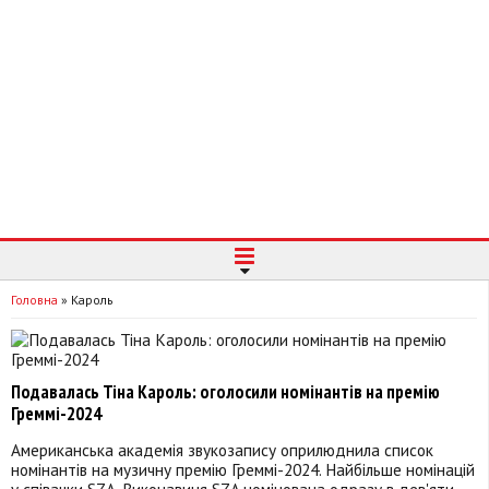
Головна
»
Кароль
Подавалась Тіна Кароль: оголосили номінантів на премію
Греммі-2024
Американська академія звукозапису оприлюднила список
номінантів на музичну премію Греммі-2024. Найбільше номінацій
у співачки SZA. Виконавиця SZA номінована одразу в дев'яти