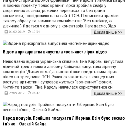
із зйомок проекту "Голос країни". Зірка зробила селфі у
спортивних лосінах, рожевих черевиках та без грама
косметики, - повідомляють на сайті ТСН. Підписники зраділи
такому образу та залишили компліменти: "Без макіяжу, як
дівчинка",- йдеться у одному з коментарів. Нагадаємо, Відо
Докладніше >>
01.02.2019
10:34
Відома прикарпатка випустила «вогняне» лірик-відео
Нещодавно відома українська співачка Тіна Кароль випустила
ліричний трек з нового альбому. Співачка випустила ліричну
композицію "Дикая вода", а сьогодні вже представила лірик-
відео на трек, пише ТСН. Ролик складається з концертних
виступів артистки і супроводжується "вогненним" фоном.
Читайте також: Тіна Кароль навчилася користуватися см
Докладніше >>
29.09.2017
04:47
Народ подурів. Прийшов послухати Ліберман. Всім було весело
і п’яно, - Олексій Кайда