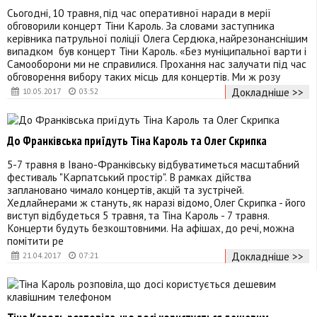
Сьогодні, 10 травня, під час оперативної наради в мерії
обговорили концерт Тіни Кароль. За словами заступника
керівника патрульної поліції Олега Сердюка, найрезонанснішим
випадком був концерт Тіни Кароль. «Без муніципальної варти і
Самооборони ми не справилися. Прохання нас залучати під час
обговорення вибору таких місць для концертів. Ми ж розу
Докладніше >>
10.05.2017
03:52
До Франківська приїдуть Тіна Кароль та Олег Скрипка
5-7 травня в Івано-Франківську відбуватиметься масштабний
фестиваль "Карпатський простір". В рамках дійства
заплановано чимало концертів, акцій та зустрічей.
Хедлайнерами ж стануть, як наразі відомо, Олег Скрипка - його
виступ відбудеться 5 травня, та Тіна Кароль - 7 травня.
Концерти будуть безкоштовними. На афішах, до речі, можна
помітити ре
Докладніше >>
21.04.2017
07:21