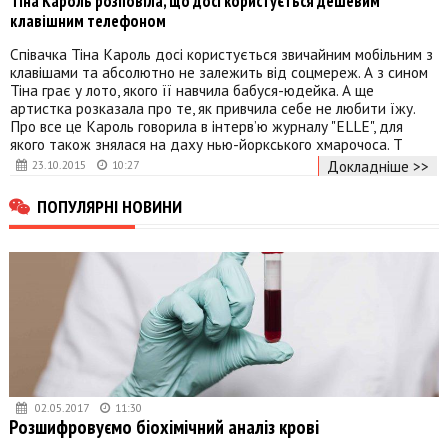
Тіна Кароль розповіла, що досі користується дешевим
клавішним телефоном
Співачка Тіна Кароль досі користується звичайним мобільним з
клавішами та абсолютно не залежить від соцмереж. А з сином
Тіна грає у лото, якого її навчила бабуся-юдейка. А ще
артистка розказала про те, як привчила себе не любити їжу.
Про все це Кароль говорила в інтерв’ю журналу "ELLE", для
якого також знялася на даху нью-йоркського хмарочоса. Т
Докладніше >>
23.10.2015
10:27
ПОПУЛЯРНІ НОВИНИ
02.05.2017
11:30
Розшифровуємо біохімічний аналіз крові