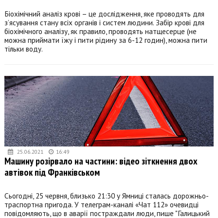
Біохімічний аналіз крові – це дослідження, яке проводять для
з’ясування стану всіх органів і систем людини. Забір крові для
біохімічного аналізу, як правило, проводять натщесерце (не
можна приймати їжу і пити рідину за 6-12 годин), можна пити
тільки воду.
25.06.2021
16:49
Машину розірвало на частини: відео зіткнення двох
автівок під Франківськом
Сьогодні, 25 червня, близько 21:30 у Ямниці сталась дорожньо-
траспортна пригода. У телеграм-каналі «Чат 112» очевидці
повідомляють, що в аварії постраждали люди, пише "Галицький