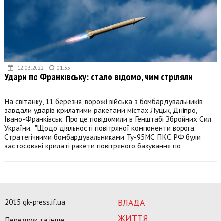
12.03.2022
01:35
Удари по Франківську: стало відомо, чим стріляли
На світанку, 11 березня, ворожі війська з бомбардувальників
завдали ударів крилатими ракетами містах Луцьк, Дніпро,
Івано-Франківськ. Про це повідомили в Генштабі Збройних Сил
України. "Щодо діяльності повітряної компоненти ворога.
Стратегічними бомбардувальниками Ту-95МС ПКС РФ були
застосовані крилаті ракети повітряного базування по
2015 gk-press.if.ua
ВЛАДА
ЖИТТЯ
Передрук та інше