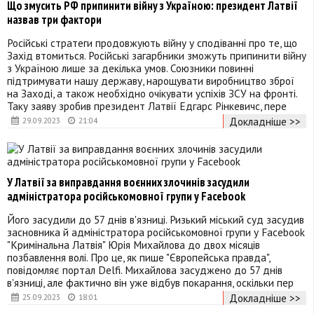
Що змусить РФ припинити війну з Україною: президент Латвії
назвав три фактори
Російські стратеги продовжують війну у сподіванні про те, що
Захід втомиться. Російські загарбники зможуть припинити війну
з Україною лише за декілька умов. Союзники повинні
підтримувати нашу державу, нарощувати виробництво зброї
на Заході, а також необхідно очікувати успіхів ЗСУ на фронті.
Таку заяву зробив президент Латвії Едгарс Рінкевичс, пере
Докладніше >>
29.09.2023
21:04
У Латвії за виправдання воєнних злочинів засудили
адміністратора російськомовної групи у Facebook
Його засудили до 57 днів в'язниці. Ризький міський суд засудив
засновника й адміністратора російськомовної групи у Facebook
"Кримінальна Латвія" Юрія Михайлова до двох місяців
позбавлення волі. Про це, як пише "Європейська правда",
повідомляє портал Delfi. Михайлова засуджено до 57 днів
в'язниці, але фактично він уже відбув покарання, оскільки пер
Докладніше >>
25.09.2023
18:01