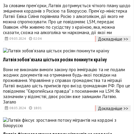
За словами прем'єрки, Латвія дотримується чіткого плану щодо
зміцнення кордонів з Росією та Білоруссю. Прем’єр-міністерка
Латвії Евіка Сіліня порівняла Росію з алкоголіком, дії якого не
можна спрогнозувати. Про це повідомляє LSM, передає
Главком. «Ми живемо по сусідству з країною, яка, можна
сказати, схожа на алкоголіка чи наркомана, дії якої ми
Докладніше >>
09.03.2024
02:04
Латвія зобов'язала шістьох росіян покинути країну
Вони не виконали вимоги закону про імміграцію та не подали
жодних документів на отримання будь-якої посвідки на
проживання. Управління у справах громадянства та міграції
Латвії видало шість приписів про виїзд громадянам РФ. Про це
повідомляє "Європейська правда" з посиланням на LSM. Як
зазначили у відомстві, двоє росіян вже залишили Латвію.
Загало
Докладніше >>
08.03.2024
18:01