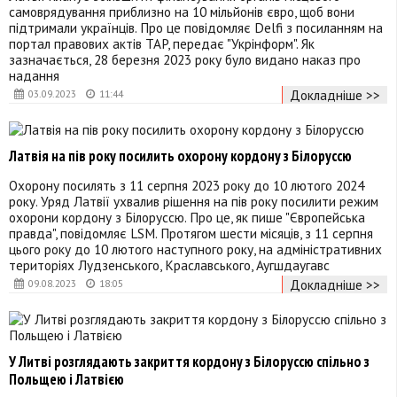
самоврядування приблизно на 10 мільйонів євро, щоб вони
підтримали українців. Про це повідомляє Delfi з посиланням на
портал правових актів TAP, передає "Укрінформ". Як
зазначається, 28 березня 2023 року було видано наказ про
надання
Докладніше >>
03.09.2023
11:44
Латвія на пів року посилить охорону кордону з Білоруссю
Охорону посилять з 11 серпня 2023 року до 10 лютого 2024
року. Уряд Латвії ухвалив рішення на пів року посилити режим
охорони кордону з Білоруссю. Про це, як пише "Європейська
правда", повідомляє LSM. Протягом шести місяців, з 11 серпня
цього року до 10 лютого наступного року, на адміністративних
територіях Лудзенського, Краславського, Аугшдаугавс
Докладніше >>
09.08.2023
18:05
У Литві розглядають закриття кордону з Білоруссю спільно з
Польщею і Латвією