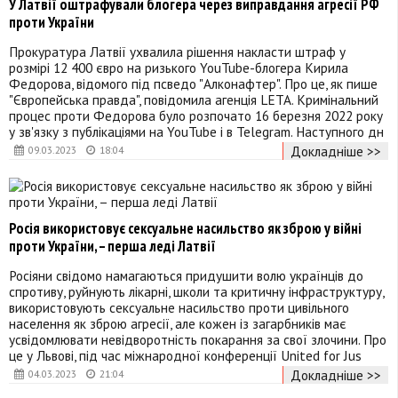
У Латвії оштрафували блогера через виправдання агресії РФ
проти України
Прокуратура Латвії ухвалила рішення накласти штраф у
розмірі 12 400 євро на ризького YouTube-блогера Кирила
Федорова, відомого під псведо "Алконафтер". Про це, як пише
"Європейська правда", повідомила агенція LETA. Кримінальний
процес проти Федорова було розпочато 16 березня 2022 року
у зв'язку з публікаціями на YouTube і в Telegram. Наступного дн
Докладніше >>
09.03.2023
18:04
Росія використовує сексуальне насильство як зброю у війні
проти України, – перша леді Латвії
Росіяни свідомо намагаються придушити волю українців до
спротиву, руйнують лікарні, школи та критичну інфраструктуру,
використовують сексуальне насильство проти цивільного
населення як зброю агресії, але кожен із загарбників має
усвідомлювати невідворотність покарання за свої злочини. Про
це у Львові, під час міжнародної конференції United for Jus
Докладніше >>
04.03.2023
21:04