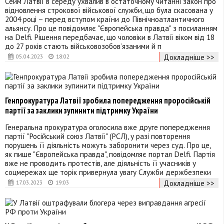
Сейм Латвії в середу ухвалив в остаточному читанні закон про
відновлення строкової військової служби, що була скасована у
2004 році – перед вступом країни до Північноатлантичного
альянсу. Про це повідомляє "Європейська правда" з посиланням
на Delfi. Рішення передбачає, що чоловіки в Латвії віком від 18
до 27 років стають військовозобов’язаними й п
Докладніше >>
05.04.2023
18:02
Генпрокуратура Латвії зробила попередження проросійській
партії за заклики зупинити підтримку України
Генеральна прокуратура оголосила вже друге попередження
партії "Російський союз Латвії" (РСЛ), у разі повторення
порушень її діяльність можуть заборонити через суд. Про це,
як пише "Європейська правда", повідомляє портал Delfi. Партія
вже не проводить протестів, але діяльність її учасників у
соцмережах ще торік привернула увагу Служби держбезпеки
Докладніше >>
17.03.2023
19:03