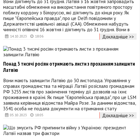
Вони діятимуть до 31 грудня. Латвія з 16 жовтня запровадить
масштабні обмеження на використання повітряного простору
поблизу кордону з Білоруссю, які діятимуть до кінця року. Як
пише "Європейська правда", про це Delfi повідомили у
Держагентстві цивільної авіації (CAA). Обмеження набудуть
чинності опівночі 16 жовтня і діятимуть до 31 грудня. Вони в
Докладніше >>
14.10.2023
18:06
Понад 3 тисячі росіян отримають листи з проханням залишити
Латвію
Вони мають залишити Латвію до 30 листопада. Управління у
справах громадянства та міграції Латвії розіслало громадянам
РФ 3255 листів про закінчення терміну дії дозволів на їхнє
проживання в країні. Як пише "Європейська правда", про це LSM
заявила керівниця відомства Майра Розе. За даними відомства,
3541 особа не подала документи на отримання стату
Докладніше >>
05.10.2023
18:05