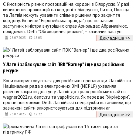
Є ймовірність різних провокацій на кордоні з Білоруссю. У разі
виникнення провокацій на кордоні з Білоруссю, Литва, Польща
та Латвія можуть ухвалити спільне рішення про закриття
кордону. Як пише "Європейська правда", про це заявив
заступник міністра внутрішніх справ Арнольдас Абрамавічюс,
повідомляє Delfi. "Обговорення реальні", – зазначив заступ
Докладніше >>
28.07.2023
18:03
У Латвії заблокували сайт ПВК "Вагнер" і ще два російських
ресурси
Вони використовуються для російської пропаганди. Латвійська
Національна рада з електронних ЗМІ (NEPLP) ухвалила
рішення закрити доступ у Латвії до трьох російських сайтів -
wagner2022.ru, dentv.ru та yapolitic.ru. Як передає "Укрінформ",
про це повідомляє Delfi. Латвійські спецслужби встановили, що
зазначені сайти використовуються для підтримки аг
Докладніше >>
26.07.2023
12:22