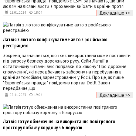
"Європейська правда", повідомляє LSM. Зазначають, що цим
людям надіслані листи з проханням виїхати з країни протя
Докладніше >>
18.01.2024
18:04
Латвія з лютого конфіскуватиме авто з російською
реєстрацією
Зокрема, зазначається, що їхнє використання може поставити
під загрозу безпеку дорожнього руху. Сейм Латвії в
остаточному читанні вніс поправки до Закону "Про дорожнє
сполучення", які передбачають заборону на перебування в
країні автомобілям, зареєстрованим у Росії. Про це, як пише
"Європейська правда", повідомив портал Delfi. Закон
передбачає, що
Докладніше >>
02.11.2023
19:04
Латвія готує обмеження на використання повітряного
простору поблизу кордону з Білоруссю