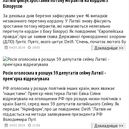
Латвія фіксує зростання потоку мігрантів на кордоні з
Білоруссю
За декілька днів березня зафіксували уже 46 випадків
незаконного перетину кордону. У Латвії знову фіксують
зростання потоку мігрантів, які намагаються нелегально
перетнути кордон з боку Білорусі. Як повідомляє "Європейська
правда", про це заявив глава Державної прикордонної охорони
(ДПО) Гунтіс Пуятс, якого цитує Delfi. "Січень, початок лютого бу
Докладніше >>
04.03.2024
18:05
Росія оголосила в розшук 59 депутатів сейму Латвії -
прем'єрка відреагувала
РФ оголосила у розшук політиків інших країн, яких вважає
"нацистами". Прем’єр-міністерка Латвії Евіка Сіліня
відреагувала на оголошення РФ про розшук низки політиків з
країн Балтії, серед яких 59 депутатів латвійського Сейму. Як
передає "Укрінформ", про це повідомляє Delfi. "Латвія не
піддасться на методи залякування президента РФ
Володимира Путі
Докладніше >>
14.02.2024
21:06