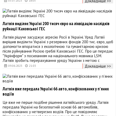
Докладніше >>
03.07.2023
18:05
Латвія виділяє Україні 200 тисяч євро на ліквідацію наслідків
руйнації Каховської ГЕС
Латвія рішуче засуджує агресію Росії в Україні. Уряд Латвії
вирішив виділити Україні з резервних фондів 200 тис. євро, щоб
допомогти впоратися з екологічною та гуманітарною кризою
після руйнування Росією греблі Каховської ГЕС. Про це передає
"Укрінформ" з посиланням на національного мовника LSM.
Латвія зробить перерахування уряду України з метою с
Докладніше >>
09.06.2023
21:03
Латвія вже передала Україні 66 авто, конфіскованих у п’яних
водіїв
Це вже не перше подібне рішення латвійського уряду. Латвія
передала Україні на безоплатній основі 66 автомобілів,
конфіскованих у нетверезих водіїв. Про це повідомляє