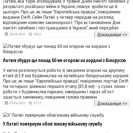
Латвія, яка торік оголошувала 9 травня Днем пам'яті загиблих у
результаті російської війни в Україні, планує зробити це й
цьогоріч. Про це, як пише "Європейська правда", повідомило
видання Delfi. Сейм Латвії у четвер передав на розгляд
відповідним комісіям законопроєкт "Про встановлення Дня
пам'яті загиблих і постраждалих в Україні", який передбач
Докладніше >>
20.04.2023
18:02
Латвія збудує ще понад 60 км огорожі на кордоні з Білоруссю
У квітні розпочнуться роботи зі зведення огорожі на другому
етапі (63,9 км) будівництва на латвійсько-білоруському кордоні.
Про це, як пише "Європейська правда", повідомляє портал Delfi.
На чотирьох ділянках першого етапу (85,8 км) - у сухих зонах -
роботи з будівництва паркану завершили і зараз об'єкт
здається замовнику, повідомив голова правлінн
Докладніше >>
09.04.2023
12:37
У Латвії повернули обов'язкову військову службу