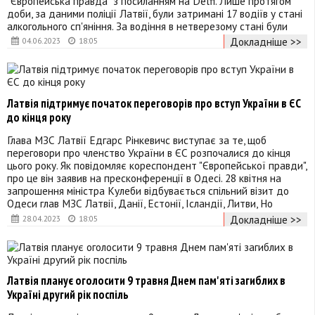
"Європейська правда" з посиланням на Delfi. Лише протягом
доби, за даними поліції Латвії, були затримані 17 водіїв у стані
алкогольного сп'яніння. За водіння в нетверезому стані були
Докладніше >>
04.06.2023
18:05
Латвія підтримує початок переговорів про вступ України в ЄС
до кінця року
Глава МЗС Латвії Едгарс Рінкевичс виступає за те, щоб
переговори про членство України в ЄС розпочалися до кінця
цього року. Як повідомляє кореспондент "Європейської правди",
про це він заявив на пресконференції в Одесі. 28 квітня на
запрошення міністра Кулеби відбувається спільний візит до
Одеси глав МЗС Латвії, Данії, Естонії, Ісландії, Литви, Но
Докладніше >>
28.04.2023
18:05
Латвія планує оголосити 9 травня Днем пам'яті загиблих в
Україні другий рік поспіль