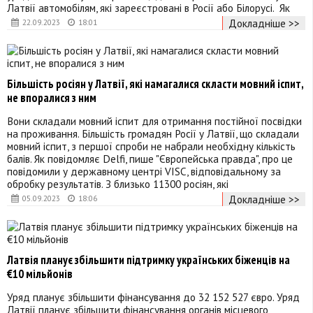
Латвії автомобілям, які зареєстровані в Росії або Білорусі. Як
Докладніше >>
22.09.2023
18:01
Більшість росіян у Латвії, які намагалися скласти мовний іспит,
не впоралися з ним
Вони складали мовний іспит для отримання постійної посвідки
на проживання. Більшість громадян Росії у Латвії, що складали
мовний іспит, з першої спроби не набрали необхідну кількість
балів. Як повідомляє Delfi, пише "Європейська правда", про це
повідомили у державному центрі VISC, відповідальному за
обробку результатів. З близько 11300 росіян, які
Докладніше >>
05.09.2023
18:06
Латвія планує збільшити підтримку українських біженців на
€10 мільйонів
Уряд планує збільшити фінансування до 32 152 527 євро. Уряд
Латвії планує збільшити фінансування органів місцевого