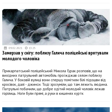
09.02.2021
13:25
Замерзав у снігу: поблизу Галича поліцейські врятували
молодого чоловіка
Прикарпатський поліцейський Микола Гурак розповів, що на
вихідних патрульний автомобіль проїжджав селом поблизу
Галича. У боковій вулиці вони спершу помітили білі підошви від
кросівок, далі - джинси. Тоді зрозуміли, що там лежить людина.
Патрульні побачили, що добре одітий молодий чоловік лежав
горілиць. Ноги були прямі, а руки в кишенях куртк