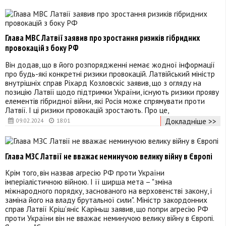
Глава МВС Латвії заявив про зростання ризиків гібридних
провокацій з боку РФ
Він додав, що в його розпорядженні немає жодної інформації
про будь-які конкретні ризики провокацій. Латвійський міністр
внутрішніх справ Ріхард Козловскіс заявив, що з огляду на
позицію Латвії щодо підтримки України, існують ризики прояву
елементів гібридної війни, які Росія може спрямувати проти
Латвії. І ці ризики провокацій зростають. Про це,
Докладніше >>
09.02.2024
18:01
Глава МЗС Латвії не вважає неминучою велику війну в Європі
Крім того, він назвав агресію РФ проти України
імперіалістичною війною. І її ширша мета – "зміна
міжнародного порядку, заснованого на верховенстві закону, і
заміна його на владу брутальної сили". Міністр закордонних
справ Латвії Кріш’яніс Каріньш заявив, що попри агресію РФ
проти України він не вважає неминучою велику війну в Європі.