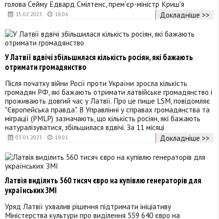
голова Сейму Едвард Смілтенс, прем'єр-міністр Криш'я
Докладніше >>
15.02.2023
18:06
У Латвії вдвічі збільшилася кількість росіян, які бажають
отримати громадянство
Після початку війни Росії проти України зросла кількість
громадян РФ, які бажають отримати латвійське громадянство і
проживають довгий час у Латвії. Про це пише LSM, повідомляє
"Європейська правда". В Управлінні у справах громадянства та
міграції (PMLP) зазначають, що кількість росіян, які бажають
натуралізуватися, збільшилася вдвічі. За 11 місяці
Докладніше >>
03.01.2023
18:01
Латвія виділить 560 тисяч євро на купівлю генераторів для
українських ЗМІ
Уряд Латвії ухвалив рішення підтримати ініціативу
Міністерства культури про виділення 559 640 євро на