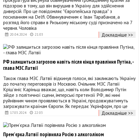
підозрою в тому, що він вирушив в Україну для здійснення
диверсій. Про це повідомляє "Європейська правда" з
посиланням на Delfi. Обвинуваченим є Іван Тарабанов, а
розгляд його справи в Ризькому міському суді призначено на 7
червня. Чоловіка
Докладніше >>
20.04.2024
21:03
РФ залишиться загрозою навіть після кінця правління Путіна, -
глава МЗС Латвії
Також глава МЗС Латвії відкинув голоси, які закликають Україну
до початку переговорів із Москвою. Очільник МЗС Латвії
Кріш’яніс Каріньш вважає, що, навіть коли Володимир Путін
зійде з політичної сцени, імперські претензії РФ, які нині
руйнівним чином проявляються в Україні, продовжуватимуть
загрожувати країнам Європи. Як передає Укрінформ, про це
Докладніше >>
17.03.2024
22:03
Прем’єрка Латвії порівняла Росію з алкоголіком