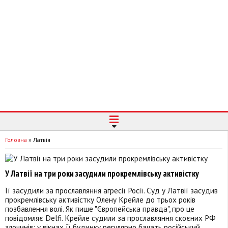
Головна
»
Латвія
У Латвії на три роки засудили прокремлівську активістку
Її засудили за прославляння агресії Росії. Суд у Латвії засудив
прокремлівську активістку Олену Крейле до трьох років
позбавлення волі. Як пише "Європейська правда", про це
повідомляє Delfi. Крейле судили за прославляння скоєних РФ
злочинів: у вікнах її будинку регулярно бачать російський