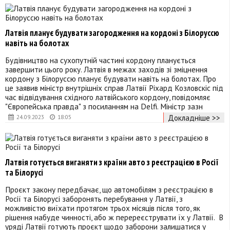
Латвія планує будувати загородження на кордоні з Білоруссю
навіть на болотах
Будівництво на сухопутній частині кордону планується
завершити цього року. Латвія в межах заходів зі зміцнення
кордону з Білоруссю планує будувати навіть на болотах. Про
це заявив міністр внутрішніх справ Латвії Ріхард Козловскіс під
час відвідування східного латвійського кордону, повідомляє
"Європейська правда" з посиланням на Delfi. Міністр зазн
Докладніше >>
24.09.2023
18:05
Латвія готується виганяти з країни авто з реєстрацією в Росії
та Білорусі
Проєкт закону передбачає, що автомобілям з реєстрацією в
Росії та Білорусі заборонять перебування у Латвії, з
можливістю виїхати протягом трьох місяців після того, як
рішення набуде чинності, або ж перереєструвати їх у Латвії. В
уряді Латвії готують проєкт щодо заборони залишатися у