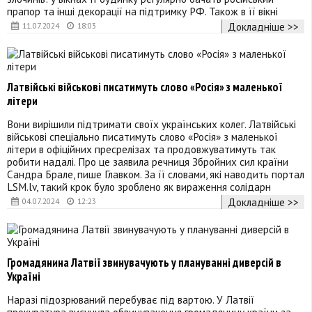
прапор та інші декорації на підтримку РФ. Також в її вікні
Докладніше >>
11.07.2024
18:03
Латвійські військові писатимуть слово «Росія» з маленької
літери
Вони вирішили підтримати своїх українських колег. Латвійські
військові спеціально писатимуть слово «Росія» з маленької
літери в офіційних пресрелізах та продовжуватимуть так
робити надалі. Про це заявила речниця Збройних сил країни
Сандра Брале, пише Главком. За її словами, які наводить портал
LSM.lv, такий крок було зроблено як вираження солідарн
Докладніше >>
04.07.2024
12:23
Громадянина Латвії звинувачують у плануванні диверсій в
Україні
Наразі підозрюваний перебуває під вартою. У Латвії
прокуратура висунула обвинувачення громадянину країни за