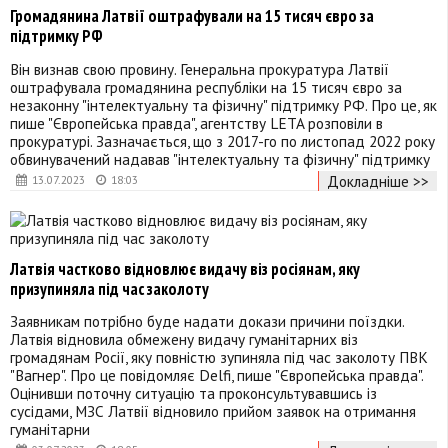
Громадянина Латвії оштрафували на 15 тисяч євро за
підтримку РФ
Він визнав свою провину. Генеральна прокуратура Латвії
оштрафувала громадянина республіки на 15 тисяч євро за
незаконну "інтелектуальну та фізичну" підтримку РФ. Про це, як
пише "Європейська правда", агентству LETA розповіли в
прокуратурі. Зазначається, що з 2017-го по листопад 2022 року
обвинувачений надавав "інтелектуальну та фізичну" підтримку
Докладніше >>
13.07.2023
18:03
Латвія частково відновлює видачу віз росіянам, яку
призупиняла під час заколоту
Заявникам потрібно буде надати докази причини поїздки.
Латвія відновила обмежену видачу гуманітарних віз
громадянам Росії, яку повністю зупиняла під час заколоту ПВК
"Вагнер". Про це повідомляє Delfi, пише "Європейська правда".
Оцінивши поточну ситуацію та проконсультувавшись із
сусідами, МЗС Латвії відновило прийом заявок на отримання
гуманітарни