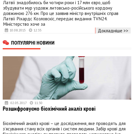
Латвії знадобилось би чотири роки і 17 млн євро, щоб
збудувати мур уздовж литовсько-російського кордону
довжиною 276 км. Про це заявив міністр внутрішніх справ
Латвії Ріхардс Козловскіс, передає видання TVN24.
Міністерство хоче за
Докладніше >>
10.08.2015
12:35
ПОПУЛЯРНІ НОВИНИ
02.05.2017
11:30
Розшифровуємо біохімічний аналіз крові
Біохімічний аналіз крові – це дослідження, яке проводять для
з’ясування стану всіх органів і систем людини. Забір крові для
біохімічного аналізу, як правило, проводять натщесерце (не