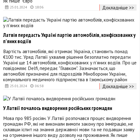
Як пише "Євро
Докладніше >>
25.01.2024
18:06
Латвія передасть Україні партію автомобілів, конфіскованих у
п’яних водіїв
Вартість автомобілів, які отримає Україна, становить понад
€100 тис. Уряд Латвії ухвалив рішення безоплатно передати
Україні ще 14 автомобілів, конфіскованих у п’яних водіїв. Про це
повідомляє Delfi, передає "Главком". Зазначається, що
автомобілі призначені для підрозділів Міноборони України,
комунального медичного підприємства в Ізюмському район
Докладніше >>
25.01.2024
06:58
У Латвії почалось видворення російських громадян
Мова про 985 росіян. У Латвії розпочався процес видворення
громадян РФ, які не виконали вимоги закону про імміграцію, не
склавши іспит на знання державної мови та не подавши заяву
на отримання іншого виду дозволу на проживання. Як пише