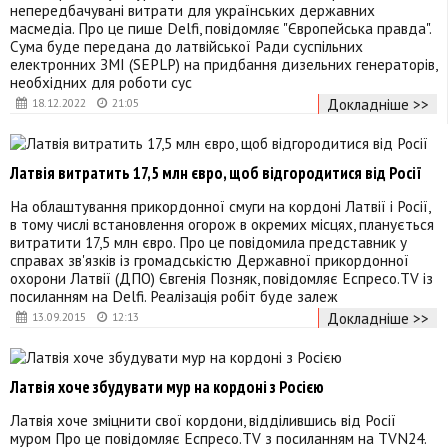
непередбачувані витрати для українських державних
масмедіа. Про це пише Delfi, повідомляє "Європейська правда".
Сума буде передана до латвійської Ради суспільних
електронних ЗМІ (SEPLP) на придбання дизельних генераторів,
необхідних для роботи сус
Докладніше >>
18.12.2022
21:05
Латвія витратить 17,5 млн євро, щоб відгородитися від Росії
На облаштування прикордонної смуги на кордоні Латвії і Росії,
в тому числі встановлення огорож в окремих місцях, планується
витратити 17,5 млн євро. Про це повідомила представник у
справах зв'язків із громадськістю Державної прикордонної
охорони Латвії (ДПО) Євгенія Позняк, повідомляє Еспресо.TV із
посиланням на Delfi. Реалізація робіт буде залеж
Докладніше >>
13.09.2015
12:13
Латвія хоче збудувати мур на кордоні з Росією
Латвія хоче зміцнити свої кордони, відділившись від Росії
муром Про це повідомляє Еспресо.TV з посиланням на TVN24.