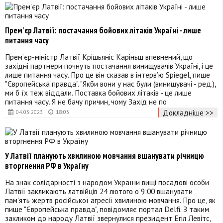
Прем'єр Латвії: постачання бойових літаків Україні - лише
питання часу
Прем‘єр-міністр Латвії Крішьяніс Каріньш впевнений, що
західні партнери почнуть постачання винищувачів Україні, і це
лише питання часу. Про це він сказав в інтерв’ю Spiegel, пише
"Європейська правда". "Якби вони у нас були (винищувачі - ред.),
ми б їх теж віддали. Поставка бойових літаків - це лише
питання часу. Я не бачу причин, чому Захід не по
Докладніше >>
04.03.2023
18:03
У Латвії планують хвилиною мовчання вшанувати річницю
вторгнення РФ в Україну
На знак солідарності з народом України вищі посадові особи
Латвії закликають латвійців 24 лютого о 9:00 вшанувати
пам'ять жертв російської агресії хвилиною мовчання. Про це, як
пише "Європейська правда", повідомляє портал Delfi. З таким
закликом до народу Латвії звернулися президент Егіл Левітс,