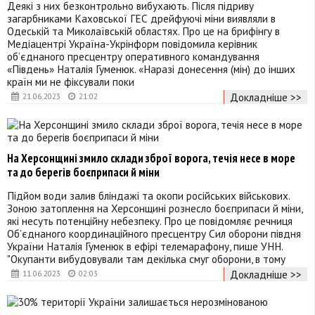
Деякі з них безконтрольно вибухають. Після підриву
загарбниками Каховської ГЕС дрейфуючі міни виявляли в
Одеській та Миколаївській областях. Про це на брифінгу в
Медіацентрі Україна-Укрінформ повідомила керівник
об’єднаного пресцентру оперативного командування
«Південь» Наталія Гуменюк. «Наразі донесення (мін) до інших
країн ми не фіксували поки
Докладніше >>
21.06.2023
21:02
На Херсонщині змило склади зброї ворога, течія несе в море
та до берегів боєприпаси й міни
Підйом води залив бліндажі та окопи російських військових.
Зоною затоплення на Херсонщині рознесло боєприпаси й міни,
які несуть потенційну небезпеку. Про це повідомляє речниця
Об’єднаного координаційного пресцентру Сил оборони півдня
України Наталія Гуменюк в ефірі телемарафону, пише УНН.
"Окупанти вибудовували там декілька смуг оборони, в тому
Докладніше >>
11.06.2023
02:03