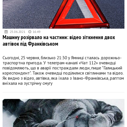
25.06.2021
16:49
Машину розірвало на частини: відео зіткнення двох
автівок під Франківськом
Сьогодні, 25 червня, близько 21:30 у Ямниці сталась дорожньо-
траспортна пригода. У телеграм-каналі «Чат 112» очевидці
повідомляють, що в аварії постраждали люди, пише "Галицький
кореспондент". Також очевидці поділилися світлинами та відео.
Як видно з відео, автівка, яка їхала з Івано-Франківська, раптом
виїхала на зустрічну смугу