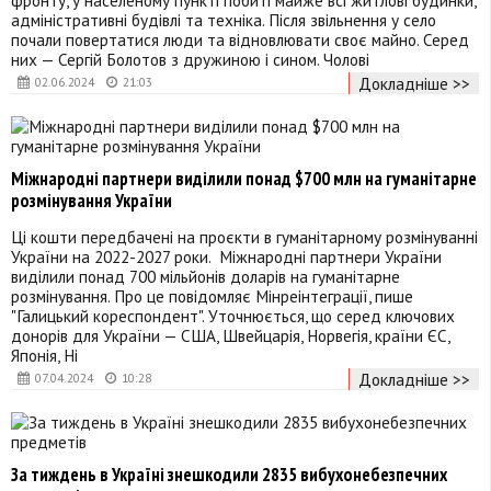
адміністративні будівлі та техніка. Після звільнення у село
почали повертатися люди та відновлювати своє майно. Серед
них — Сергій Болотов з дружиною і сином. Чолові
Докладніше >>
02.06.2024
21:03
Міжнародні партнери виділили понад $700 млн на гуманітарне
розмінування України
Ці кошти передбачені на проєкти в гуманітарному розмінуванні
України на 2022-2027 роки. Міжнародні партнери України
виділили понад 700 мільйонів доларів на гуманітарне
розмінування. Про це повідомляє Мінреінтеграції, пише
"Галицький кореспондент". Уточнюється, що серед ключових
донорів для України — США, Швейцарія, Норвегія, країни ЄС,
Японія, Ні
Докладніше >>
07.04.2024
10:28
За тиждень в Україні знешкодили 2835 вибухонебезпечних