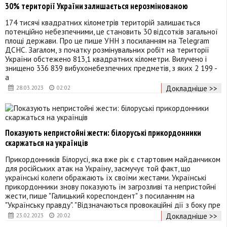
30% території України залишається нерозмінованою
174 тисячі квадратних кілометрів територій залишається
потенційно небезпечними, це становить 30 відсотків загальної
площі держави. Про це пише УНН з посиланням на Telegram
ДСНС. Загалом, з початку розмінувальних робіт на території
України обстежено 813,1 квадратних кілометри. Вилучено і
знищено 336 839 вибухонебезпечних предметів, з яких 2 199 -
а
Докладніше >>
28.03.2023
02:02
Показують непристойні жести: білоруські прикордонники
скаржаться на українців
Прикордонників Білорусі, яка вже рік є стартовим майданчиком
для російських атак на Україну, засмучує той факт, що
українські колеги ображають їх своїми жестами. Українські
прикордонники знову показують їм загрозливі та непристойні
жести, пише "Галицький кореспондент" з посиланням на
"Українську правду". "Відзначаються провокаційні дії з боку пре
Докладніше >>
23.02.2023
20:02