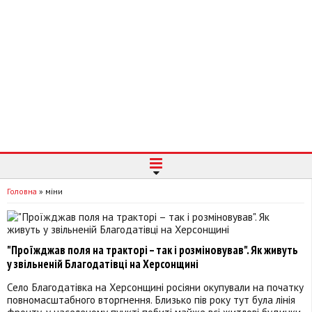
Головна
»
міни
"Проїжджав поля на тракторі – так і розміновував". Як живуть
у звільненій Благодатівці на Херсонщині
Село Благодатівка на Херсонщині росіяни окупували на початку
повномасштабного вторгнення. Близько пів року тут була лінія
фронту, у населеному пункті побиті майже всі житлові будинки,