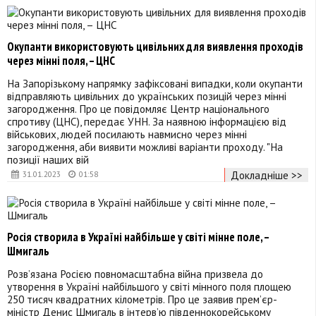
Окупанти використовують цивільних для виявлення проходів
через мінні поля, – ЦНС
На Запорізькому напрямку зафіксовані випадки, коли окупанти
відправляють цивільних до українських позицій через мінні
загородження. Про це повідомляє Центр національного
спротиву (ЦНС), передає УНН. За наявною інформацією від
військових, людей посилають навмисно через мінні
загородження, аби виявити можливі варіанти проходу. "На
позиції наших вій
Докладніше >>
31.01.2023
01:58
Росія створила в Україні найбільше у світі мінне поле, –
Шмигаль
Розв’язана Росією повномасштабна війна призвела до
утворення в Україні найбільшого у світі мінного поля площею
250 тисяч квадратних кілометрів. Про це заявив прем’єр-
міністр Денис Шмигаль в інтерв’ю південнокорейському