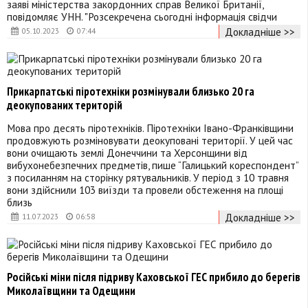
заяві міністерства закордонних справ Великої Британії,
повідомляє УНН. "Розсекречена сьогодні інформація свідчи
Докладніше >>
05.10.2023
07:44
Прикарпатські піротехніки розмінували близько 20 га
деокупованих територій
Мова про десять піротехніків. Піротехніки Івано-Франківщини
продовжують розміновувати деокуповані території. У цей час
вони очищають землі Донеччини та Херсонщини від
вибухонебезпечних предметів, пише “Галицький кореспондент”
з посиланням на сторінку рятувальників. У період з 10 травня
вони здійснили 103 виїзди та провели обстеження на площі
близь
Докладніше >>
11.07.2023
06:58
Російські міни після підриву Каховської ГЕС прибило до берегів
Миколаївщини та Одещини