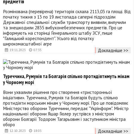
предметів
Розмінована (перевірена) територія склала 2113,03 га площі. Від
початку тижня з 13 по 19 листопада саперні підрозділи
Державної спеціальної служби транспорту виявили, вилучили
та знешкодили 2835 вибухонебезпечних предметів. Про це
інформують на сторінці Генерального штабу ЗСУ, пише
"Галицький кореспондент". Усього від початку
широкомасштабної агре
Докладніше >>
19.11.2023
07:35
Туреччина, Румунія та Болгарія спільно протидіятимуть мінам
у Чорному морі
Вони ухвалили рішення про створення «тристоронньої
ініціативи». Туреччина, Румунія та Болгарія будуть спільно
протидіяти морським мінам у Чорному морі. Про це повідомляє
Міністерство оборони Туреччини, передає "Укрінформ". Міністр
національної оборони Яшар Гюлер зустрівся з міністром
оборони Болгарії Тодором Тагарьовим і заступником міністра
оборо
Докладніше >>
12.10.2023
18:03