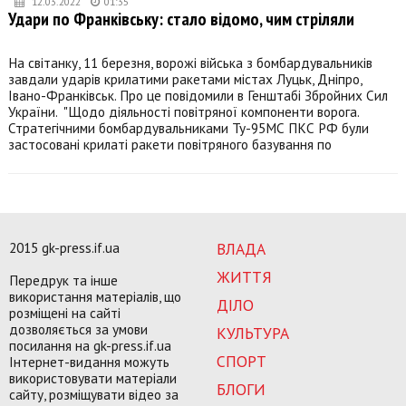
12.03.2022
01:35
Удари по Франківську: стало відомо, чим стріляли
На світанку, 11 березня, ворожі війська з бомбардувальників
завдали ударів крилатими ракетами містах Луцьк, Дніпро,
Івано-Франківськ. Про це повідомили в Генштабі Збройних Сил
України. "Щодо діяльності повітряної компоненти ворога.
Стратегічними бомбардувальниками Ту-95МС ПКС РФ були
застосовані крилаті ракети повітряного базування по
2015 gk-press.if.ua
ВЛАДА
ЖИТТЯ
Передрук та інше
використання матеріалів, що
ДІЛО
розміщені на сайті
дозволяється за умови
КУЛЬТУРА
посилання на gk-press.if.ua
СПОРТ
Інтернет-видання можуть
використовувати матеріали
БЛОГИ
сайту, розміщувати відео за