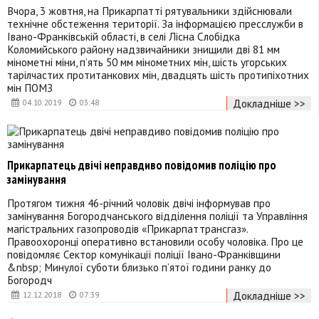
Вчора, 3 жовтня, на Прикарпатті рятувальники здійснювали
технічне обстеження території. За інформацією пресслужби в
Івано-Франківській області, в селі Лісна Слобідка
Коломийського району надзвичайники знищили дві 81 мм
мінометні міни, п’ять 50 мм мінометних мін, шість угорських
тарілчастих протитанкових мін, двадцять шість протипіхотних
мін ПОМЗ
Докладніше >>
04.10.2019
03:48
Прикарпатець двічі неправдиво повідомив поліцію про
замінування
Протягом тижня 46-річний чоловік двічі інформував про
замінування Богородчанського відділення поліції та Управління
магістральних газопроводів «Прикарпаттрансгаз».
Правоохоронці оперативно встановили особу чоловіка. Про це
повідомляє Сектор комунікації поліції Івано-Франківщини
&nbsp; Минулої суботи близько п’ятої години ранку до
Богородч
Докладніше >>
12.12.2018
07:39