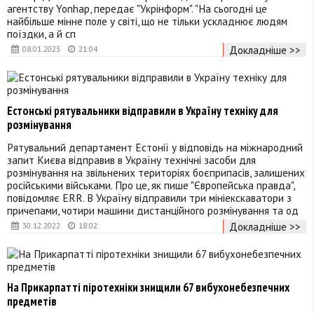
агентству Yonhap, передає "Укрінформ". "На сьогодні це
найбільше мінне поле у світі, що не тільки ускладнює людям
поїздки, а й сп
Докладніше >>
08.01.2023
21:04
Естонські рятувальники відправили в Україну техніку для
розмінування
Рятувальний департамент Естонії у відповідь на міжнародний
запит Києва відправив в Україну технічні засоби для
розмінування на звільнених територіях боєприпасів, залишених
російськими військами. Про це, як пише "Європейська правда",
повідомляє ERR. В Україну відправили три мініекскаватори з
причепами, чотири машини дистанційного розмінування та од
Докладніше >>
30.12.2022
18:02
На Прикарпатті піротехніки знищили 67 вибухонебезпечних
предметів