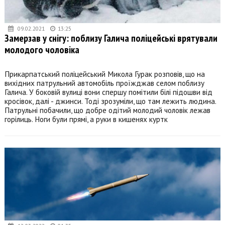
09.02.2021
13:25
Замерзав у снігу: поблизу Галича поліцейські врятували
молодого чоловіка
Прикарпатський поліцейський Микола Гурак розповів, що на
вихідних патрульний автомобіль проїжджав селом поблизу
Галича. У боковій вулиці вони спершу помітили білі підошви від
кросівок, далі - джинси. Тоді зрозуміли, що там лежить людина.
Патрульні побачили, що добре одітий молодий чоловік лежав
горілиць. Ноги були прямі, а руки в кишенях куртк