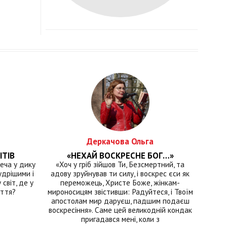
Деркачова Ольга
ІТІВ
«НЕХАЙ ВОСКРЕСНЕ БОГ…»
еча у дику
«Хоч у гріб зійшов Ти, Безсмертний, та
удрішими і
адову зруйнував ти силу, і воскрес єси як
світ, де у
переможець, Христе Боже, жінкам-
иття?
мироносицям звістивши: Радуйтеся, і Твоїм
апостолам мир даруєш, падшим подаєш
воскресіння». Саме цей великодній кондак
пригадався мені, коли з