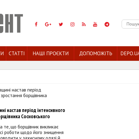
Пошук:
ГИ
СТАТТІ
НАШІ ПРОЄКТИ
ДОПОМОЖІТЬ
DEPO.U
ні настав період інтенсивного
орщівника Сосновського
 те, що борщівник викликає
 всі роботи щодо його знищення
оводити у захисному одязі й