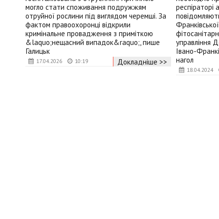
могло стати споживання подружжям
респіраторі 
отруйної рослини під виглядом черемші. За
повідомляють
фактом правоохоронці відкрили
Франківської
кримінальне провадження з приміткою
фітосанітарн
&laquo;нещасний випадок&raquo;, пише
управління 
Галицьк
Івано-Франкі
нагол
Докладніше >>
17.04.2026
10:19
18.04.2024