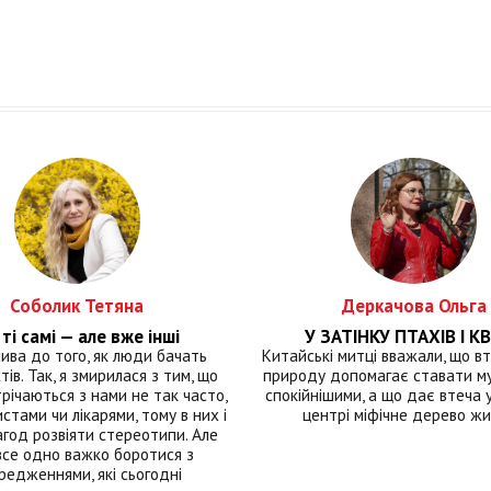
Соболик Тетяна
Деркачова Ольга
ті самі — але вже інші
У ЗАТІНКУ ПТАХІВ І КВ
лива до того, як люди бачать
Китайські митці вважали, що вт
тів. Так, я змирилася з тим, що
природу допомагає ставати м
річаються з нами не так часто,
спокійнішими, а що дає втеча у 
истами чи лікарями, тому в них і
центрі міфічне дерево ж
год розвіяти стереотипи. Але
все одно важко боротися з
редженнями, які сьогодні