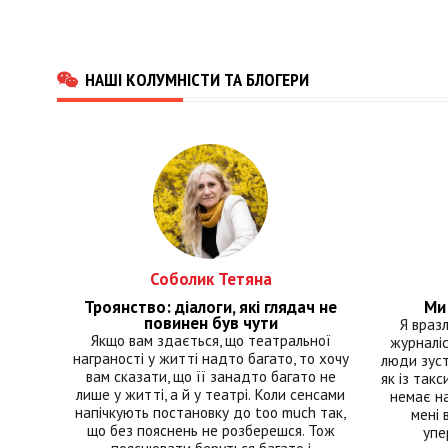
НАШІ КОЛУМНІСТИ ТА БЛОГЕРИ
Соболик Тетяна
Троянство: діалоги, які глядач не
Ми 
повинен був чути
Я враз
Якщо вам здається, що театральної
журналіс
награності у житті надто багато, то хочу
люди зуст
вам сказати, що її занадто багато не
як із такс
лише у житті, а й у театрі. Коли сенсами
немає на
напічкують постановку до too much так,
мені 
що без пояснень не розберешся. Тож
упе
пояснювати беруться багато і