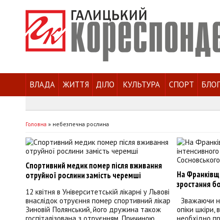
ВЛАДА
ЖИТТЯ
ДІЛО
КУЛЬТУРА
СПОРТ
БЛО
Головна
»
небезпечна рослина
Спортивний медик помер після вживання
На Франківщи
отруйної рослини замість черемші
зростання б
12 квітня в Університетській лікарні у Львові
внаслідок отруєння помер спортивний лікар
Зважаючи на
Зиновій Полянський, його дружина також
опіки шкіри,
госпіталізована з отруєнням. Причиною
необхідно пр