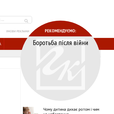
РЕКОМЕНДУЄМО:
УМОВИ РЕКЛАМИ
Боротьба після війни
A
Чому дитина дихає ротом і чим