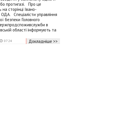
або протигазі. Про це
 на сторінці Івано-
 ОДА. Спеціалісти управління
ої безпеки Головного
Держпродспоживслужби в
вській області інформують та
Докладніше >>
07:24