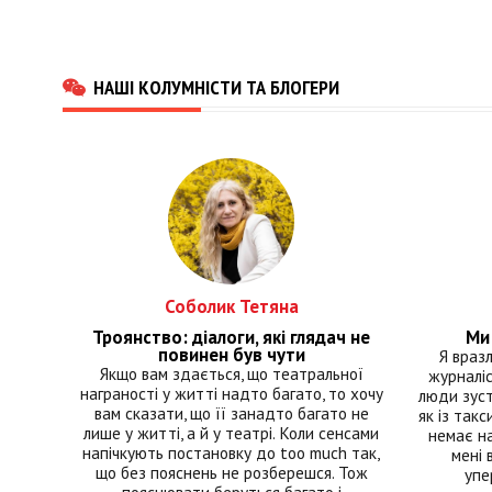
НАШІ КОЛУМНІСТИ ТА БЛОГЕРИ
Соболик Тетяна
Троянство: діалоги, які глядач не
Ми 
повинен був чути
Я враз
Якщо вам здається, що театральної
журналіс
награності у житті надто багато, то хочу
люди зуст
вам сказати, що її занадто багато не
як із такс
лише у житті, а й у театрі. Коли сенсами
немає на
напічкують постановку до too much так,
мені 
що без пояснень не розберешся. Тож
упе
пояснювати беруться багато і