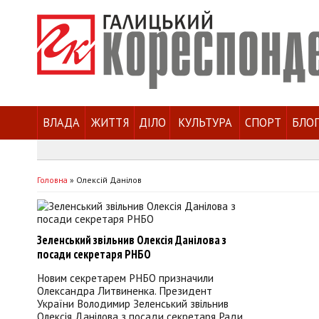
ВЛАДА
ЖИТТЯ
ДІЛО
КУЛЬТУРА
СПОРТ
БЛО
Головна
»
Олексій Данілов
Зеленський звільнив Олексія Данілова з
посади секретаря РНБО
Новим секретарем РНБО призначили
Олександра Литвиненка. Президент
України Володимир Зеленський звільнив
Олексія Данілова з посади секретаря Ради