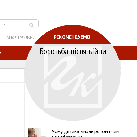
РЕКОМЕНДУЄМО:
УМОВИ РЕКЛАМИ
Боротьба після війни
A
Чому дитина дихає ротом і чим