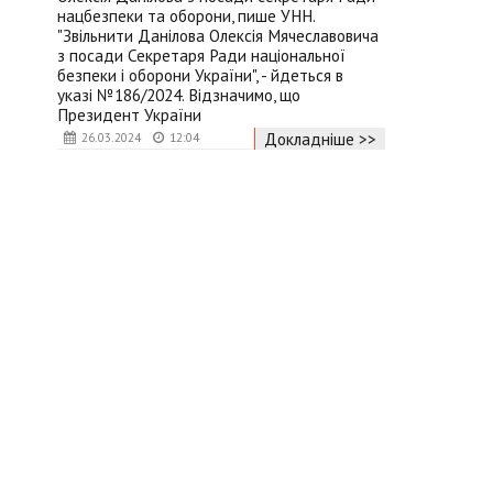
нацбезпеки та оборони, пише УНН.
"Звільнити Данілова Олексія Мячеславовича
з посади Секретаря Ради національної
безпеки і оборони України", - йдеться в
указі №186/2024. Відзначимо, що
Президент України
Докладніше >>
26.03.2024
12:04