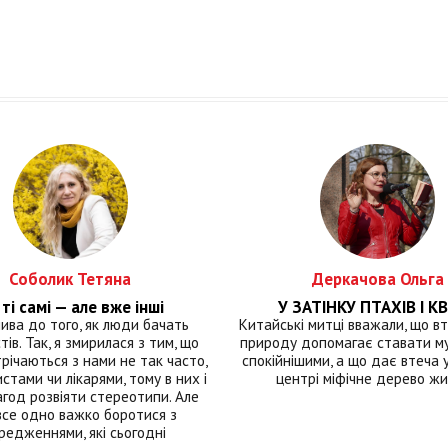
Соболик Тетяна
Деркачова Ольга
ті самі — але вже інші
У ЗАТІНКУ ПТАХІВ І КВ
лива до того, як люди бачать
Китайські митці вважали, що вт
тів. Так, я змирилася з тим, що
природу допомагає ставати м
річаються з нами не так часто,
спокійнішими, а що дає втеча у 
истами чи лікарями, тому в них і
центрі міфічне дерево ж
год розвіяти стереотипи. Але
все одно важко боротися з
редженнями, які сьогодні