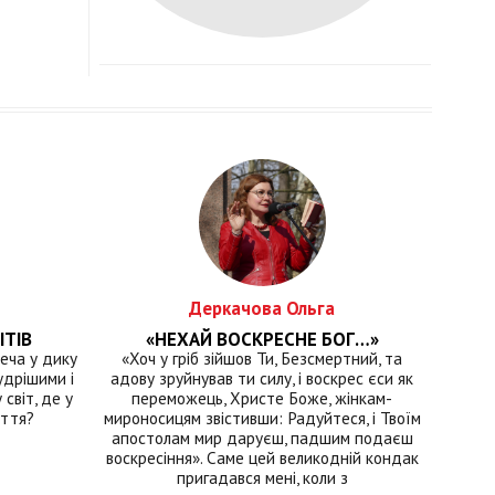
Деркачова Ольга
ІТІВ
«НЕХАЙ ВОСКРЕСНЕ БОГ…»
еча у дику
«Хоч у гріб зійшов Ти, Безсмертний, та
удрішими і
адову зруйнував ти силу, і воскрес єси як
світ, де у
переможець, Христе Боже, жінкам-
иття?
мироносицям звістивши: Радуйтеся, і Твоїм
апостолам мир даруєш, падшим подаєш
воскресіння». Саме цей великодній кондак
пригадався мені, коли з