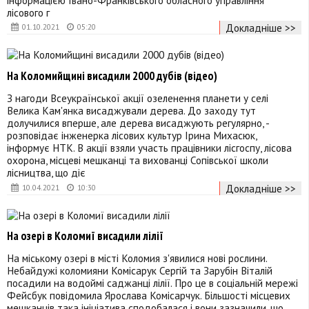
інформацією Івано-Франківського обласного управління
лісового г
Докладніше >>
01.10.2021
05:20
На Коломийщині висадили 2000 дубів (відео)
З нагоди Всеукраїнської акції озеленення планети у селі
Велика Кам'янка висаджували дерева. До заходу тут
долучилися вперше, але дерева висаджують регулярно, -
розповідає інженерка лісових культур Ірина Михасюк,
інформує НТК. В акції взяли участь працівники лісгоспу, лісова
охорона, місцеві мешканці та вихованці Сопівської школи
лісництва, що діє
Докладніше >>
10.04.2021
10:30
На озері в Коломиї висадили лілії
На міському озері в місті Коломия з'явилися нові рослини.
Небайдужі коломияни Комісарук Сергій та Зарубін Віталій
посадили на водоймі саджанці лілії. Про це в соціальній мережі
Фейсбук повідомила Ярослава Комісарчук. Більшості місцевих
мешканців така ініціатива сподобалася і вони зазначили, що