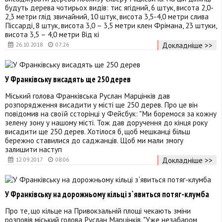
будуть дерева чотирьох видів: тис ягідний, 6 штук, висота 2,0-
2,3 метри глід звичайний, 10 штук, висота 3,5-4,0 метри слива
Піссарді, 8 штук, висота 3,0 – 3,5 метри клен Фрімана, 23 штуки,
висота 3,5 – 4,0 метри Від кі
Докладніше >>
26.10.2018
07:26
У Франківську висадять ще 250 дерев
Міський голова Франківська Руслан Марцінків дав
розпорядження висадити у місті ще 250 дерев. Про це він
повідомив на своїй ссторінці у Фейсбук: "Ми боремося за кожну
зелену зону у нашому місті. Тож дав доручення до кінця року
висадити ще 250 дерев. Хотілося б, щоб мешканці більш
бережно ставилися до саджанців. Щоб ми мали змогу
залишити наступ
Докладніше >>
12.09.2017
08:06
У Франківську на дорожньому кільці з`явиться потяг-клумба
Про те, що кільце на Привокзальній площі чекають зміни
розповів міський голова Руслан Марцінків. "Уже незабаром