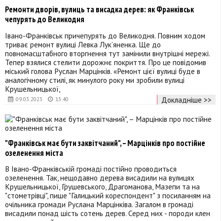
Ремонти дворів, вулиць та висадка дерев: як Франківськ
чепурять до Великодня
Івано-Франківськ причепурять до Великодня. Повним ходом
триває ремонт вулиці Левка Лук’яненка. Ще до
повномасштабного вторгнення тут замінили внутрішні мережі.
Тепер взялися стелити дорожнє покриття. Про це повідомив
міський голова Руслан Марцінків. «Ремонт цієї вулиці буде в
аналогічному стилі, як минулого року ми зробили вулиці
Крушельницької,
Докладніше >>
09.03.2023
13:40
"Франківськ має бути заквітчаний", – Марцінків про постійне
озеленення міста
В Івано-Франківській громаді постійно проводиться
озеленення. Так, нещодавно дерева висадили на вулицях
Крушельницької, Грушевського, Драгоманова, Мазепи та на
"стометрівці", пише "Галицький кореспондент" з посиланням на
очільника громади Руслана Марцінківа. Загалом в громаді
висадили понад шість сотень дерев. Серед них - породи клен