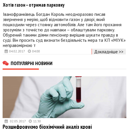
Хотів газон – отримав парковку
Іванофранківець Богдан Король неодноразово писав
звернення у мерію, щоб відновити газон у дворі, який
пошкодили через стоянку автомобілів. Але там його прохання
зрозуміли з точністю до навпаки – облаштували парковку.
Обурений такими діями пенсіонер вирішив шукати правду в
суді. Він просить суд визнати бездіяльність мера та КП «МІУК»
неправомірною т
Докладніше >>
04.02.2017
04:00
ПОПУЛЯРНІ НОВИНИ
02.05.2017
11:30
Розшифровуємо біохімічний аналіз крові