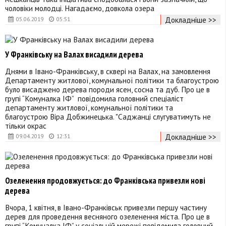
чоловіки молодці. Нагадаємо, довкола озера
Докладніше >>
05.06.2019
05:51
У Франківську на Валах висадили дерева
Днями в Івано-Франківську, в сквері на Валах, на замовлення
Департаменту житлової, комунальної політики та благоустрою
було висаджено дерева породи ясен, сосна та дуб. Про це в
групі “Комуналка ІФ” повідомила головний спеціаліст
департаменту житлової, комунальної політики та
благоустрою Віра Добжинецька. "Саджанці слугуватимуть не
тільки окрас
Докладніше >>
09.04.2019
12:31
Озеленення продовжується: до Франківська привезли нові
дерева
Вчора, 1 квітня, в Івано-Франківськ привезли першу частину
дерев для проведення весняного озеленення міста. Про це в
групі “Комуналка ІФ” у соціальній мережі повідомила головний