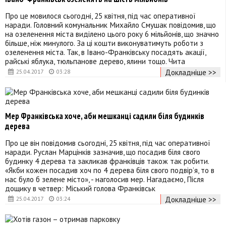
Про це мовилося сьогодні, 25 квітня, під час оперативної
наради. Головний комунальник Михайло Смушак повідомив, що
на озеленення міста виділено цього року 6 мільйонів, що значно
більше, ніж минулого. За ці кошти виконуватимуть роботи з
озеленення міста. Так, в Івано-Франківську посадять акації,
райські яблука, тюльпанове дерево, ялини тощо. Чита
Докладніше >>
25.04.2017
03:28
Мер Франківська хоче, аби мешканці садили біля будинків
дерева
Про це він повідомив сьогодні, 25 квітня, під час оперативної
наради. Руслан Марцінків зазначив, що посадив біля свого
будинку 4 дерева та закликав франківців також так робити.
«Якби кожен посадив хоч по 4 дерева біля свого подвір’я, то в
нас було б зелене місто», - наголосив мер. Нагадаємо, Після
дощику в четвер: Міський голова Франківськ
Докладніше >>
25.04.2017
03:24