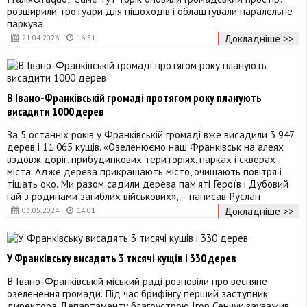
розширили тротуари для пішоходів і облаштували паралельне
паркува
Докладніше >>
21.04.2026
16:51
В Івано-Франківській громаді протягом року планують
висадити 1000 дерев
За 5 останніх років у Франківській громаді вже висадили 3 947
дерев і 11 065 кущів. «Озеленюємо наш Франківськ на алеях
вздовж доріг, прибудинкових територіях, парках і скверах
міста. Адже дерева прикрашають місто, очищають повітря і
тішать око. Ми разом садили дерева пам’яті Героїв і Дубовий
гай з родинами загиблих військових», – написав Руслан
Докладніше >>
03.05.2024
14:01
У Франківську висадять 3 тисячі кущів і 330 дерев
В Івано-Франківській міський раді розповіли про весняне
озеленення громади. Під час брифінгу перший заступник
директора Департаменту благоустрою Ігор Сенчук зауважив,