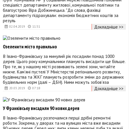
спеціаліст департаменту житлової, комунальної політики та
благоустрою Віра Добжинецька. "До слова, фахівці
департаменту підрахували: економія бюджетних коштів за
резуль
Докладніше >>
02.04.2019
11:51
Озеленити місто правильно
В Івано-Франківську за минулий рік посадили понад 1000
дерев. Цього року комунальники планують висадити ще більше.
Про те, як у нашому місті розвивають зелені зони, читайте
нижче. Кам’яні пустелі У Міністерстві регіонального розвитку,
будівництва та ЖКГ планують розробити зміни до державних
будівельних норм (далі – ДБН). Ними можуть зобов’яза
Докладніше >>
20.03.2019
07:18
У Франківську висадили 90 нових дерев
В Івано-Франківську розпочалися перші дрібні ремонтні
роботи. Зокрема, у дворах та на вулицях міста вже висадили
90 нових дерев. Серед них: липи, клени, червоні дуби та акації