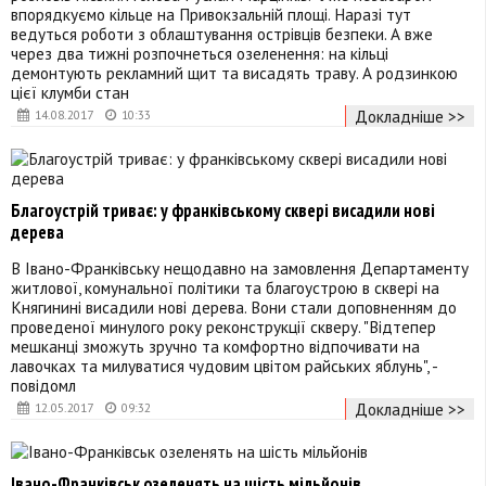
впорядкуємо кільце на Привокзальній площі. Наразі тут
ведуться роботи з облаштування острівців безпеки. А вже
через два тижні розпочнеться озеленення: на кільці
демонтують рекламний щит та висадять траву. А родзинкою
цієї клумби стан
Докладніше >>
14.08.2017
10:33
Благоустрій триває: у франківському сквері висадили нові
дерева
В Івано-Франківську нещодавно на замовлення Департаменту
житлової, комунальної політики та благоустрою в сквері на
Княгинині висадили нові дерева. Вони стали доповненням до
проведеної минулого року реконструкції скверу. "Відтепер
мешканці зможуть зручно та комфортно відпочивати на
лавочках та милуватися чудовим цвітом райських яблунь", -
повідомл
Докладніше >>
12.05.2017
09:32
Івано-Франківськ озеленять на шість мільйонів