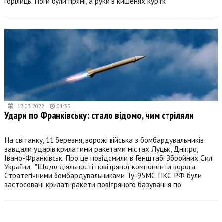
горілиць. Ноги були прямі, а руки в кишенях куртк
12.03.2022
01:35
Удари по Франківську: стало відомо, чим стріляли
На світанку, 11 березня, ворожі війська з бомбардувальників
завдали ударів крилатими ракетами містах Луцьк, Дніпро,
Івано-Франківськ. Про це повідомили в Генштабі Збройних Сил
України. "Щодо діяльності повітряної компоненти ворога.
Стратегічними бомбардувальниками Ту-95МС ПКС РФ були
застосовані крилаті ракети повітряного базування по