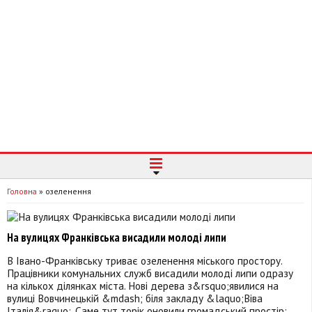
Головна
»
озеленення
На вулицях Франківська висадили молоді липи
В Івано-Франківську триває озеленення міського простору.
Працівники комунальних служб висадили молоді липи одразу
на кількох ділянках міста. Нові дерева з&rsquo;явилися на
вулиці Вовчинецькій &mdash; біля закладу &laquo;Віва
Італія&raquo;. Саме тут торік оновили громадський простір: