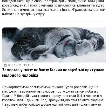
повідомляють, що в аварії постраждали люди, пише "Галицький
кореспондент". Також очевидці поділилися світлинами та відео.
Як видно з відео, автівка, яка їхала з Івано-Франківська, раптом
виїхала на зустрічну смугу
09.02.2021
13:25
Замерзав у снігу: поблизу Галича поліцейські врятували
молодого чоловіка
Прикарпатський поліцейський Микола Гурак розповів, що на
вихідних патрульний автомобіль проїжджав селом поблизу
Галича. У боковій вулиці вони спершу помітили білі підошви від
кросівок, далі - джинси. Тоді зрозуміли, що там лежить людина.
Патрульні побачили, що добре одітий молодий чоловік лежав