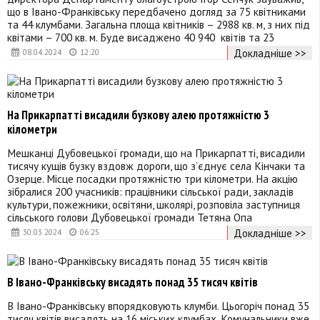
що в Івано-Франківську передбачено догляд за 75 квітниками
та 44 клумбами. Загальна площа квітників – 2988 кв. м, з них під
квітами – 700 кв. м. Буде висаджено 40 940 квітів та 23
Докладніше >>
08.04.2024
12:20
На Прикарпатті висадили бузкову алею протяжністю 3
кілометри
Мешканці Дубовецької громади, що на Прикарпатті, висадили
тисячу кущів бузку вздовж дороги, що з’єднує села Кінчаки та
Озерце. Місце посадки протяжністю три кілометри. На акцію
зібралися 200 учасників: працівники сільської ради, закладів
культури, пожежники, освітяни, школярі, розповіла заступниця
сільського голови Дубовецької громади Тетяна Опа
Докладніше >>
30.03.2024
06:25
В Івано-Франківську висадять понад 35 тисяч квітів
В Івано-Франківську впорядковують клумби. Цьогоріч понад 35
тисяч квітів висадять на 16 міських клумбах. Комунальники вже