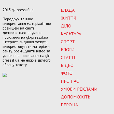
2015 gk-press.if.ua
ВЛАДА
ЖИТТЯ
Передрук та інше
використання матеріалів, що
ДІЛО
розміщені на сайті
дозволяється за умови
КУЛЬТУРА
посилання на gk-press.if.ua
СПОРТ
Інтернет-видання можуть
використовувати матеріали
БЛОГИ
сайту, розміщувати відео за
умови гіперпосилання на gk-
СТАТТІ
press.if.ua, не нижче другого
абзацу тексту.
ВІДЕО
ФОТО
ПРО НАС
УМОВИ РЕКЛАМИ
ДОПОМОЖІТЬ
DEPO.UA