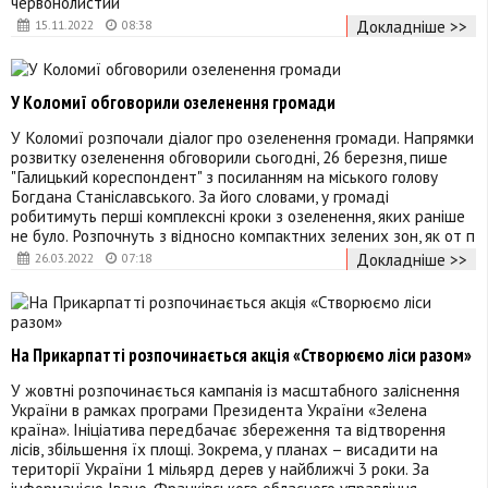
червонолистий
Докладніше >>
15.11.2022
08:38
У Коломиї обговорили озеленення громади
У Коломиї розпочали діалог про озеленення громади. Напрямки
розвитку озеленення обговорили сьогодні, 26 березня, пише
"Галицький кореспондент" з посиланням на міського голову
Богдана Станіславського. За його словами, у громаді
робитимуть перші комплексні кроки з озеленення, яких раніше
не було. Розпочнуть з відносно компактних зелених зон, як от п
Докладніше >>
26.03.2022
07:18
На Прикарпатті розпочинається акція «Створюємо ліси разом»
У жовтні розпочинається кампанія із масштабного заліснення
України в рамках програми Президента України «Зелена
країна». Ініціатива передбачає збереження та відтворення
лісів, збільшення їх площі. Зокрема, у планах – висадити на
території України 1 мільярд дерев у найближчі 3 роки. За