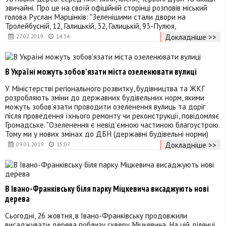
звичайні. Про це на своїй офіційній сторінці розповів міський
голова Руслан Марцінків: "Зеленішими стали двори на
Тролейбусній, 12, Галицькій, 32, Галицькій, 93-Пулюя,
Докладніше >>
27.02.2019
14:34
В Україні можуть зобов'язати міста озеленювати вулиці
У Міністерстві регіонального розвитку, будівництва та ЖКГ
розробляють зміни до державних будівельних норм, якими
можуть зобов’язати проводити озеленення вулиць та доріг
після проведення їхнього ремонту чи реконструкції, повідомляє
Громадське. "Озеленення є невід’ємною частиною благоустрою.
Тому ми у нових змінах до ДБН (державні будівельні норми)
Докладніше >>
09.01.2019
15:07
В Івано-Франківську біля парку Міцкевича висаджують нові
дерева
Сьогодні, 26 жовтня, в Івано-Франківську продовжили
висаджувати дерева поблизу скверу Міцкевича. На цій ділянці