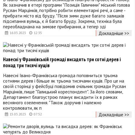
Як зазначив в етері програми "Позиція Галичини" міський голова
Руслан Марцінків, потрібно робити елементарні речі, а саме -
прибрати місто від бруду. "Після зими дуже багато залишків
підсипання вулиць, є й багато бруду. Зокрема, техніка була
переобладнана на зимове прибирання, а тепер зді
Докладніше >>
16.03.2023
12:35
Навесні у Франківській громаді висадять три сотні дерев і
понад три тисячі кущів
Навесні Івано-Франківська громада поповниться трьома
сотнями дерев і більше як трьома тисячами кущів. Про це на
своїй сторінці у фейсбуці повідомив очільник громади Руслан
Марцінків, пише "Галицький кореспондент". За його словами,
Департамент благоустрою планує висадити їх в рамках
весняного озеленення. "Також доручив і належно
контролювати, як п
Докладніше >>
15.03.2023
07:52