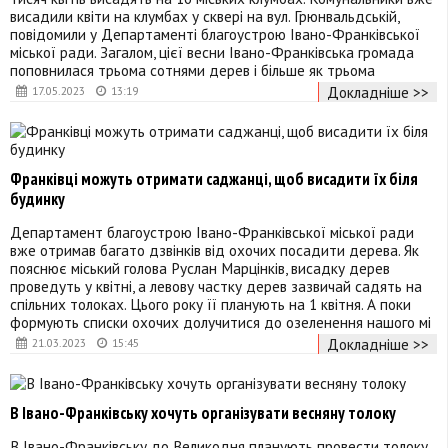
висадили квіти на клумбах у сквері на вул. Грюнвальдській,
повідомили у Департаменті благоустрою Івано-Франківської
міської ради. Загалом, цієї весни Івано-Франківська громада
поповнилася трьома сотнями дерев і більше як трьома
Докладніше >>
17.05.2023
13:19
Франківці можуть отримати саджанці, щоб висадити їх біля
будинку
Департамент благоустрою Івано-Франківської міської ради
вже отримав багато дзвінків від охочих посадити дерева. Як
пояснює міський голова Руслан Марцінків, висадку дерев
проведуть у квітні, а левову частку дерев зазвичай садять на
спільних толоках. Цього року її планують на 1 квітня. А поки
формують списки охочих долучитися до озеленення нашого мі
Докладніше >>
21.03.2023
15:45
В Івано-Франківську хочуть організувати весняну толоку
В Івано-Франківську до Великодня планують провести толоку.