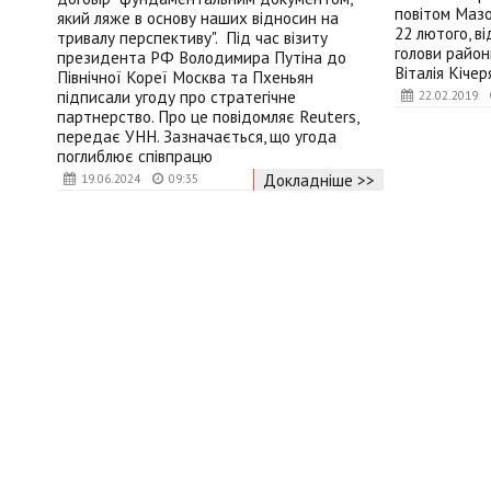
повітом Мазо
який ляже в основу наших відносин на
22 лютого, ві
тривалу перспективу". Під час візиту
голови район
президента РФ Володимира Путіна до
Віталія Кічер
Північної Кореї Москва та Пхеньян
підписали угоду про стратегічне
22.02.2019
партнерство. Про це повідомляє Reuters,
передає УНН. Зазначається, що угода
поглиблює співпрацю
Докладніше >>
19.06.2024
09:35