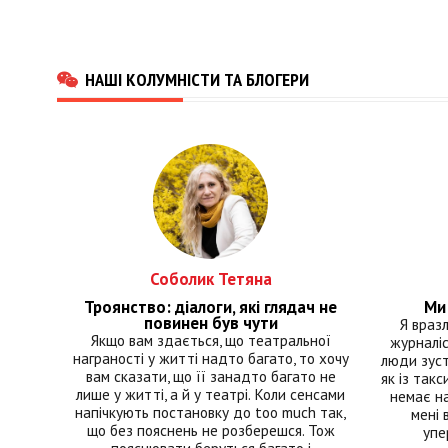
НАШІ КОЛУМНІСТИ ТА БЛОГЕРИ
Соболик Тетяна
Троянство: діалоги, які глядач не
Ми 
повинен був чути
Я враз
Якщо вам здається, що театральної
журналіс
награності у житті надто багато, то хочу
люди зуст
вам сказати, що її занадто багато не
як із такс
лише у житті, а й у театрі. Коли сенсами
немає на
напічкують постановку до too much так,
мені 
що без пояснень не розберешся. Тож
упе
пояснювати беруться багато і