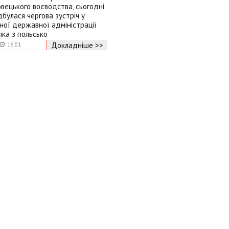
вецького воєводства, сьогодні
дбулася чергова зустріч у
ної державної адміністрації
яка з польсько
Докладніше >>
16:01