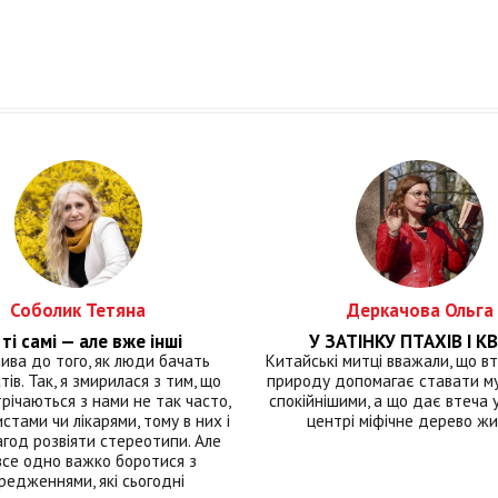
Соболик Тетяна
Деркачова Ольга
ті самі — але вже інші
У ЗАТІНКУ ПТАХІВ І КВ
лива до того, як люди бачать
Китайські митці вважали, що вт
тів. Так, я змирилася з тим, що
природу допомагає ставати м
річаються з нами не так часто,
спокійнішими, а що дає втеча у 
истами чи лікарями, тому в них і
центрі міфічне дерево ж
год розвіяти стереотипи. Але
все одно важко боротися з
редженнями, які сьогодні