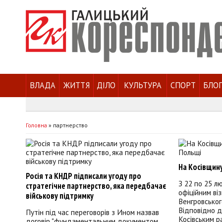
ВЛАДА
ЖИТТЯ
ДІЛО
КУЛЬТУРА
СПОРТ
БЛО
Головна
»
партнерство
На Косівщину
Росія та КНДР підписали угоду про
З 22 по 25 л
стратегічне партнерство, яка передбачає
офіційним ві
військову підтримку
Венгровськог
Відповідно д
Путін під час переговорів з Ином назвав
Косівським р
договір "фундаментальним документом,