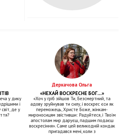
Деркачова Ольга
ІТІВ
«НЕХАЙ ВОСКРЕСНЕ БОГ…»
еча у дику
«Хоч у гріб зійшов Ти, Безсмертний, та
удрішими і
адову зруйнував ти силу, і воскрес єси як
світ, де у
переможець, Христе Боже, жінкам-
иття?
мироносицям звістивши: Радуйтеся, і Твоїм
апостолам мир даруєш, падшим подаєш
воскресіння». Саме цей великодній кондак
пригадався мені, коли з