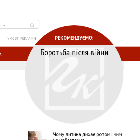
РЕКОМЕНДУЄМО:
УМОВИ РЕКЛАМИ
Боротьба після війни
A
Чому дитина дихає ротом і чим