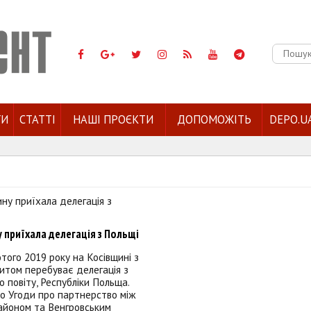
Пошук:
ГИ
СТАТТІ
НАШІ ПРОЄКТИ
ДОПОМОЖІТЬ
DEPO.U
 приїхала делегація з Польщі
ютого 2019 року на Косівщині з
зитом перебуває делегація з
о повіту, Республіки Польща.
о Угоди про партнерство між
айоном та Венгровським