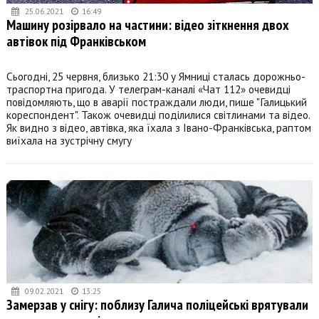
25.06.2021
16:49
Машину розірвало на частини: відео зіткнення двох
автівок під Франківськом
Сьогодні, 25 червня, близько 21:30 у Ямниці сталась дорожньо-
траспортна пригода. У телеграм-каналі «Чат 112» очевидці
повідомляють, що в аварії постраждали люди, пише "Галицький
кореспондент". Також очевидці поділилися світлинами та відео.
Як видно з відео, автівка, яка їхала з Івано-Франківська, раптом
виїхала на зустрічну смугу
09.02.2021
13:25
Замерзав у снігу: поблизу Галича поліцейські врятували