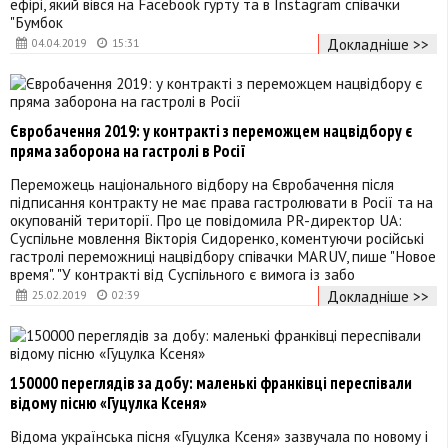
ефірі, який вівся на Facebook гурту та в Instagram співачки
"Бумбок
Докладніше >>
04.04.2019
15:31
Євробачення 2019: у контракті з переможцем нацвідбору є
пряма заборона на гастролі в Росії
Переможець національного відбору на Євробачення після
підписання контракту не має права гастролювати в Росії та на
окупованій території. Про це повідомила PR-директор UA:
Суспільне мовлення Вікторія Сидоренко, коментуючи російські
гастролі переможниці нацвідбору співачки MARUV, пише "Новое
время". "У контракті від Суспільного є вимога із забо
Докладніше >>
25.02.2019
02:39
150000 переглядів за добу: маленькі франківці переспівали
відому пісню «Гуцулка Ксеня»
Відома українська пісня «Гуцулка Ксеня» зазвучала по новому і