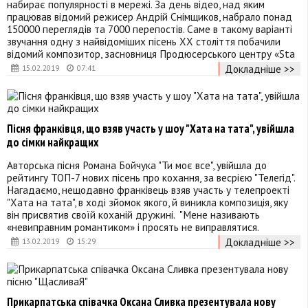
набирає популярності в мережі. За день відео, над яким
працював відомий режисер Андрій Снімщиков, набрало понад
150000 переглядів та 7000 перепостів. Саме в такому варіанті
звучання одну з найвідоміших пісень ХХ століття побачили
відомий композитор, засновниця Продюсерського центру «Sta
Докладніше >>
15.02.2019
07:41
Пісня франківця, що взяв участь у шоу "Хата на тата", увійшла
до сімки найкращих
Авторська пісня Романа Бойчука "Ти моє все", увійшла до
рейтингу ТОП-7 нових пісень про кохання, за весрією "Телегід".
Нагадаємо, нещодавно франківець взяв участь у телепроекті
"Хата на тата", в ході зйомок якого, й виникла композиція, яку
він присвятив своїй коханій дружині. "Мене називають
«невиправним романтиком» і просять не виправлятися.
Докладніше >>
13.02.2019
15:29
Прикарпатська співачка Оксана Сливка презентувала нову