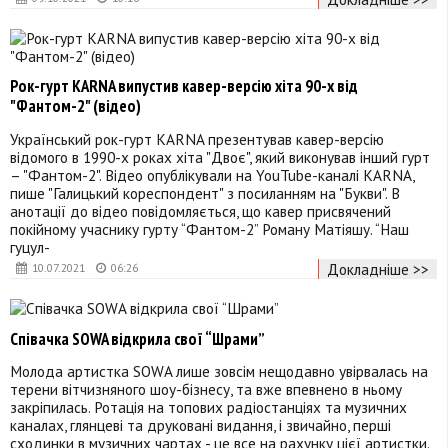
Рок-гурт KARNA випустив кавер-версію хіта 90-х від
"Фантом-2" (відео)
Український рок-гурт KARNA презентував кавер-версію
відомого в 1990-х роках хіта "Двоє", який виконував інший гурт
– "Фантом-2". Відео опублікували на YouTube-каналі KARNA,
пише "Галицький кореспондент" з посиланням на "Букви". В
анотації до відео повідомляється, що кавер присвячений
покійному учаснику гурту “Фантом-2” Роману Матіяшу. “Наш
гуцул-
Докладніше >>
10.07.2021
06:26
Співачка SOWA відкрила свої “Шрами”
Молода артистка SOWA лише зовсім нещодавно увірвалась на
терени вітчизняного шоу-бізнесу, та вже впевнено в ньому
закріпилась. Ротація на топових радіостанціях та музичних
каналах, глянцеві та друковані видання, і звичайно, перші
сходинки в музичних чартах - це все на рахунку цієї артистки.