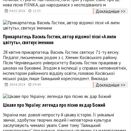
нова пісня FIЇNKA, що народилася з несподіваного м
Докладніше >>
04.02.2026
11:53
Прикарпатець Василь Гостюк, автор відомої пісні «А липи
цвітуть», святкує іменини
28 квітня прикарпатець Василь Гостюк святкує 71-ту весну.
Педагог, письменник родом з с. Хімчин Косівського району.
Після Чернівецького університету Василь Гостюк працював у
школах на Буковині. Згодом в інспекції у справах неповнолітніх,
інспектором районного відділу освіти, головою Косівської
міської ради, пише Галицький кореспондент. Виклада
Докладніше >>
28.04.2024
09:49
Цікаве про Україну: легенда про пісню як дар Божий
Україна має доволі непросту й цікаву історію. Її унікальні
звичаї, здобутки творчих людей і неповторна культура
заслуговують чималої уваги. Саме тому “Галицький
кореспондент” продовжує ділитися цікавими та маловідомими