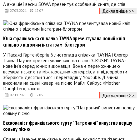
А вже цієї весни SOWA презентує особливий сингл, де спів
Докладніше >>
27.03.2021
12:07
Юна франківська співачка TAYNA презентувала новий кліп
спільно з відомим інстаграм-блогером
У Пасажі Гартенбергів 6 листопада співачка TAYNA і блогер
Тьома Паучек презентували кліп на пісню "CRUSH". TAYNA -
нове ім‘я серед юних виконавців. Вона є переможницею
всеукраїнських та міжнародних конкурсів, а її відеороботи
збирають десятки тисяч переглядів у Youtube. Дівчина
виконала на сцені кавер на пісню Майлі Сайрус «Mother
Daughter», також
Докладніше >>
07.11.2020
07:05
Ексвокаліст франківського гурту "Патроничі" випустив першу
сольну пісню
Співак із Івано-Франківська, колишній вокаліст та гітарист