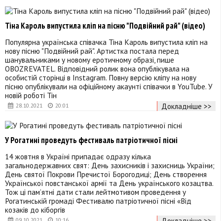
Тіна Кароль випустила кліп на пісню "Подвійний рай" (відео)
Популярна українська співачка Тіна Кароль випустила кліп на
нову пісню "Подвійний рай". Артистка постала перед
шанувальниками у новому еротичному образі, пише
OBOZREVATEL. Відповідний ролик вона опублікувала на
особистій сторінці в Instagram. Повну версію кліпу на нову
пісню опублікували на офіційному акаунті співачки в YouTube. У
новій роботі Тін
Докладніше >>
28.10.2021
20:01
У Рогатині проведуть фестиваль патріотичної пісні
14 жовтня в Україні припадає одразу кілька
загальнодержавних свят: День захисників і захисниць України;
День святої Покрови Пречистої Борогодиці; День створення
Української повстанської армії та День українського козацтва.
Тож ці пам’ятні дати стали лейтмотивом проведення у
Рогатинській громаді Фестивалю патріотичної пісні «Від
козаків до кіборгів
Докладніше >>
09.10.2021
10:16