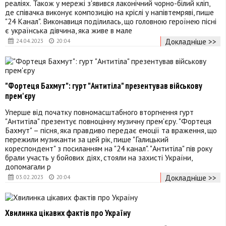
реаліях. Також у мережі з'явився лаконічний чорно-білий кліп,
де співачка виконує композицію на кріслі у напівтемряві, пише
"24 Канал". Виконавиця поділилась, що головною героїнею пісні
є українська дівчина, яка живе в мале
Докладніше >>
24.04.2023
20:04
"Фортеця Бахмут": гурт "Антитіла" презентував військову
прем'єру
Уперше від початку повномасштабного вторгнення гурт
"Антитіла" презентує повноцінну музичну прем'єру. "Фортеця
Бахмут" – пісня, яка правдиво передає емоції та враження, що
пережили музиканти за цей рік, пише "Галицький
кореспондент" з посиланням на "24 канал". "Антитіла" пів року
брали участь у бойових діях, стояли на захисті України,
допомагали р
Докладніше >>
03.02.2023
20:04
Хвилинка цікавих фактів про Україну