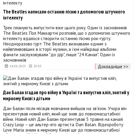
The Beatles написали останню пісню з допомогою штучного
інтелекту
Трек планують випустити вже цього року. Один із засновників
The Beatles Пол Маккартні розповів, що з допомогою штучного
інтелекту вдалося створити останню пісню рок-гурту.
Неодноразово гурт The Beatles визнавали одним з
найвпливовіших в історії музики, а їхні найкращі альбоми
фанати заслуховували "до дір", пише "24 Канал". Один із
засновників
Докладніше >>
14.06.2023
20:05
Дан Балан згадав про війну в Україні та випустив кліп, знятий у
мирному Києві з дітьми
Дан Балан після місяців мовчання вийшов на зв'язок. Учора він
презентував новий кліп, який ще зняв до повномасштабної
війни. Новий кліп Дан Балан презентував 5 травня на каналі
Crazy Loop – це альтер-его артиста Dan Balan. Відеороботу
Love Maria зняли в мирному Києві ще до повномасштабної