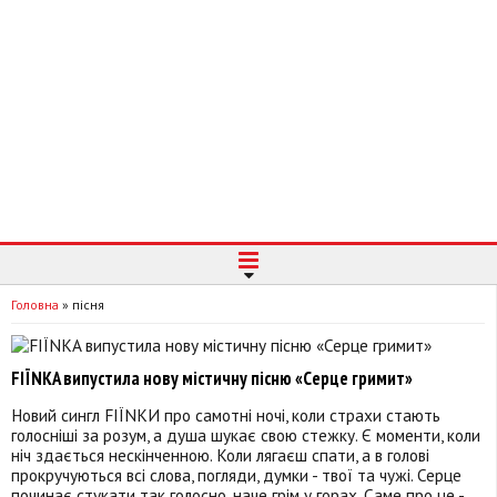
Головна
»
пісня
FIЇNKA випустила нову містичну пісню «Серце гримит»
Новий сингл FIЇNKИ про самотні ночі, коли страхи стають
голосніші за розум, а душа шукає свою стежку. Є моменти, коли
ніч здається нескінченною. Коли лягаєш спати, а в голові
прокручуються всі слова, погляди, думки - твої та чужі. Серце
починає стукати так голосно, наче грім у горах. Саме про це -