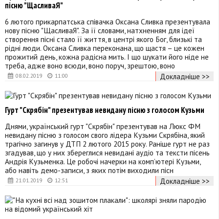
пісню "ЩасливаЯ"
6 лютого прикарпатська співачка Оксана Сливка презентувала
нову пісню "ЩасливаЯ". За її словами, натхненням для ідеї
створення пісні стало її життя, в центрі якого Бог, близькі та
рідні люди. Оксана Сливка переконана, що щастя – це кожен
прожитий день, кожна радісна мить. І що шукати його ніде не
треба, адже воно всюди, воно поруч, зрештою, воно
Докладніше >>
08.02.2019
11:00
Гурт "Скрябін" презентував невидану пісню з голосом Кузьми
Днями, український гурт "Скрябін" презентував на Люкс ФМ
невидану пісню з голосом свого лідера Кузьми Скрябіна, який
трагічно загинув у ДТП 2 лютого 2015 року. Раніше гурт не раз
згадував, що у них збереглися невидані аудіо та тексти пісень
Андрія Кузьменка. Це робочі начерки на комп’ютері Кузьми,
або навіть демо-записи, з яких потім виходили пісн
Докладніше >>
21.01.2019
12:51