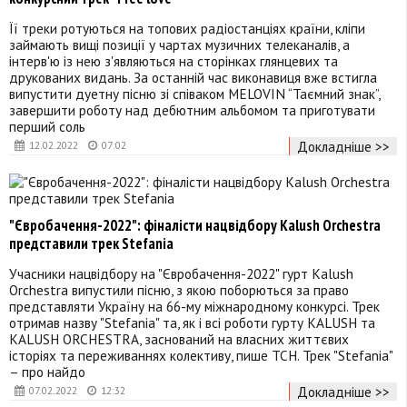
Її треки ротуються на топових радіостанціях країни, кліпи
займають вищі позиції у чартах музичних телеканалів, а
інтерв'ю із нею з'являються на сторінках глянцевих та
друкованих видань. За останній час виконавиця вже встигла
випустити дуетну пісню зі співаком MELOVIN “Таємний знак”,
завершити роботу над дебютним альбомом та приготувати
перший соль
Докладніше >>
12.02.2022
07:02
"Євробачення-2022": фіналісти нацвідбору Kalush Orchestra
представили трек Stefania
Учасники нацвідбору на "Євробачення-2022" гурт Kalush
Orchestra випустили пісню, з якою поборються за право
представляти Україну на 66-му міжнародному конкурсі. Трек
отримав назву "Stefania" та, як і всі роботи гурту KALUSH та
KALUSH ORCHESTRA, заснований на власних життєвих
історіях та переживаннях колективу, пише ТСН. Трек "Stefania"
– про найдо
Докладніше >>
07.02.2022
12:32