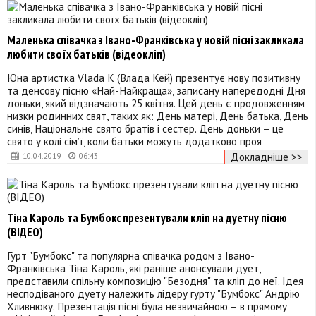
Маленька співачка з Івано-Франківська у новій пісні закликала
любити своїх батьків (відеокліп)
Юна артистка Vlada K (Влада Кей) презентує нову позитивну
та денсову пісню «Най-Найкраща», записану напередодні Дня
доньки, який відзначають 25 квітня. Цей день є продовженням
низки родинних свят, таких як: День матері, День батька, День
синів, Національне свято братів і сестер. День доньки – це
свято у колі сім’ї, коли батьки можуть додатково проя
Докладніше >>
10.04.2019
06:43
Тіна Кароль та Бумбокс презентували кліп на дуетну пісню
(ВІДЕО)
Гурт "Бумбокс" та популярна співачка родом з Івано-
Франківська Тіна Кароль, які раніше анонсували дует,
представили спільну композицію "Безодня" та кліп до неї. Ідея
несподіваного дуету належить лідеру гурту "Бумбокс" Андрію
Хливнюку. Презентація пісні була незвичайною – в прямому