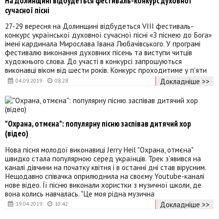
На Долинщині відбудеться фестиваль-конкурс духовної
сучасної пісні
27-29 вересня на Долинщині відбудеться VIII фестиваль-
конкурс української духовної сучасної пісні «З піснею до Бога»
імені кардинала Мирослава Івана Любачівського. У програмі
фестивалю виконання духовних пісень та виступи читців
художнього слова. До участі в конкурсі запрошуються
виконавці віком від шести років. Конкурс проходитиме у п'яти
Докладніше >>
04.09.2019
08:28
"Охрана, отмєна": популярну пісню заспівав дитячий хор
(відео)
Нова пісня молодої виконавиці Jerry Heil "Охрана, отмєна"
швидко стала популярною серед українців. Трек з'явився на
каналі дівчини на початку квітня і в останні дні став вірусним.
Нещодавно співачка оприлюднила на своєму Youtube-каналі
нове відео. Її пісню виконали хористки з музичної школи, де
вона колись навчалась. "Це моя рідна музична
Докладніше >>
19.04.2019
10:42