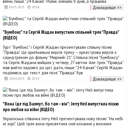
війни, пише "24 Канал". Ролик знімали 9 днів, а працюва
Докладніше >>
06.05.2023
20:06
"Бумбокс" та Сергій Жадан випустили спільний трек "Правда"
(ВІДЕО)
Гурт "Бумбокс" і Сергій Жадан презентували спільну пісню
"Правда". Це оригінальна версія треку – оркестрова версія є
саундтреком до фільму "Мирний-21". Спільна пісня "Бумбоксу"
та Сергія Жадана вийшла у четвер, 27 квітня. Але трек "Правда"
мав вийти задовго до цієї дати, пише "24 Канал". Сергій Жадан
поділився, що текст для пісні "Правда" був
Докладніше >>
28.04.2023
20:03
"Вона їде під Бахмут, бо там – він": Jerry Heil випустила пісню
про любов на війні (ВІДЕО)
Українська співачка Jerry Heil презентувала нову пісню "На небі
ні зорі". Цей трек вона присвятила силі кохання у воєнних