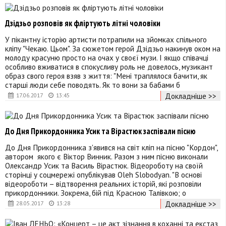
Дзідзьо розповів як фліртують літні чоловіки
У пікантну історію артисти потрапили на зйомках спільного
кліпу "Чекаю. Цьом". За сюжетом герой Дзідзьо накинув оком на
молоду красуню просто на очах у своєї музи. І якщо співачці
особливо вживатися в спокусливу роль не довелось, музикант
образ свого героя взяв з життя: "Мені траплялося бачити, як
старші люди себе поводять. Як то вони за бабами б
Докладніше >>
17.06.2017
13:45
До Дня Прикордонника Усик та Вірастюк заспівали пісню
До Дня Прикордонника з'явився на світ кліп на пісню "Кордон",
автором якого є Віктор Винник. Разом з ним пісню виконали
Олександр Усик та Василь Вірастюк. Відеороботу на своїй
сторінці у соцмережі опублікував Oleh Slobodyan. "В основі
відеороботи – відтворення реальних історій, які розповіли
прикордонники. Зокрема, бій під Красною Талівкою; о
Докладніше >>
28.05.2017
13:28