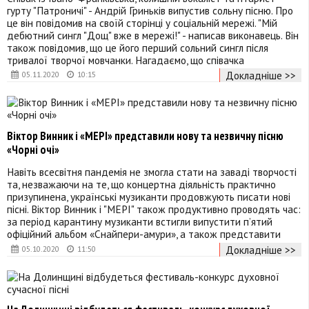
гурту "Патроничі" - Андрій Гриньків випустив сольну пісню. Про
це він повідомив на своїй сторінці у соціальній мережі. "Мій
дебютний сингл "Дощ" вже в мережі!" - написав виконавець. Він
також повідомив, що це його перший сольний сингл після
тривалої творчої мовчанки. Нагадаємо, що співачка
Докладніше >>
05.11.2020
10:15
Віктор Винник і «МЕРІ» представили нову та незвичну пісню
«Чорні очі»
Навіть всесвітня пандемія не змогла стати на заваді творчості
та, незважаючи на те, що концертна діяльність практично
призупинена, українські музиканти продовжують писати нові
пісні. Віктор Винник і "МЕРІ" також продуктивно проводять час:
за період карантину музиканти встигли випустити п’ятий
офіційний альбом «Снайпери-амури», а також представити
Докладніше >>
05.10.2020
11:50