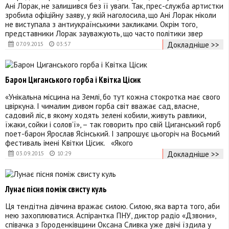
Ані Лорак, не залишився без її уваги. Так, прес-служба артистки
зробила офіційну заяву, у якій наголосила, що Ані Лорак ніколи
не виступала з антиукраїнськими закликами. Окрім того,
представники Лорак зауважують, що часто політики звер
Докладніше >>
07.09.2015
03:57
Барон Циганського горба і Квітка Цісик
«Унікальна місцина на Землі, бо тут кожна стокротка має свого
цвіркуна. І чималим дивом горба світ вважає сад, власне,
садовий ліс, в якому ходять зелені кобили, живуть равлики,
їжаки, сойки і солов’ї», – так говорить про свій Циганський горб
поет-барон Ярослав Ясінський. І запрошує цьогоріч на Восьмий
фестиваль імені Квітки Цісик. «Якого
Докладніше >>
03.09.2015
10:29
Лунає пісня поміж свисту куль
Ця тендітна дівчина вражає силою. Силою, яка варта того, аби
нею захоплюватися. Аспірантка ПНУ, диктор радіо «Дзвони»,
співачка з Городенківщини Оксана Сливка уже двічі їздила у