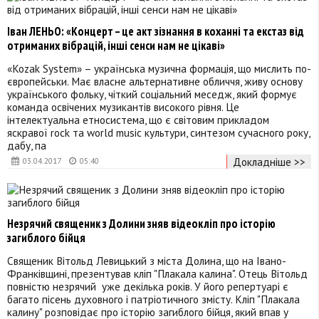
Іван ЛЕНЬО: «Концерт – це акт зізнання в коханні та екстаз від
отриманих вібрацій, інші сенси нам не цікаві»
«Kozak System» – українська музична формація, що мислить по-
європейськи. Має власне альтернативне обличчя, живу основу
українського фольку, чіткий соціальний меседж, який формує
команда освічених музикантів високого рівня. Це
інтелектуальна етносистема, що є світовим прикладом
яскравої rock та world music культури, синтезом сучасного року,
дабу, па
Докладніше >>
03.04.2017
05:40
Незрячий священик з Долини зняв відеокліп про історію
загиблого бійця
Священик Вітольд Левицький з міста Долина, що на Івано-
Франківщині, презентував кліп "Плакала калина". Отець Вітольд
повністю незрячий уже декілька років. У його репертуарі є
багато пісень духовного і патріотичного змісту. Кліп "Плакала
калину" розповідає про історію загиблого бійця, який впав у