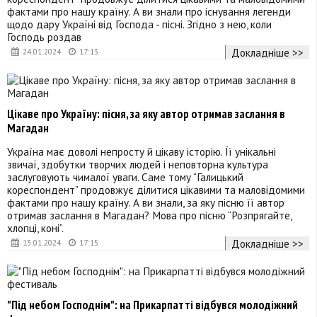
фактами про нашу країну. А ви знали про існування легенди
щодо дару Україні від Господа - пісні. Згідно з нею, коли
Господь роздав
Докладніше >>
24.01.2024
17:13
Цікаве про Україну: пісня, за яку автор отримав заслання в
Магадан
Україна має доволі непросту й цікаву історію. Її унікальні
звичаї, здобутки творчих людей і неповторна культура
заслуговують чималої уваги. Саме тому “Галицький
кореспондент” продовжує ділитися цікавими та маловідомими
фактами про нашу країну. А ви знали, за яку пісню її автор
отримав заслання в Магадан? Мова про пісню “Розпрягайте,
хлопці, коні”.
Докладніше >>
13.01.2024
17:15
"Під небом Господнім": на Прикарпатті відбувся молодіжний