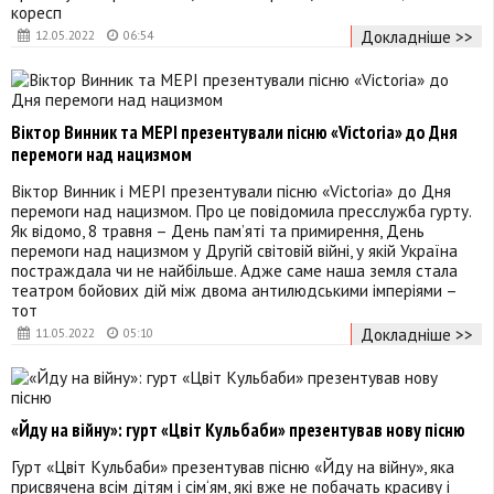
коресп
Докладніше >>
12.05.2022
06:54
Віктор Винник та МЕРІ презентували пісню «Victoria» до Дня
перемоги над нацизмом
Віктор Винник і МЕРІ презентували пісню «Victoria» до Дня
перемоги над нацизмом. Про це повідомила пресслужба гурту.
Як відомо, 8 травня – День пам’яті та примирення, День
перемоги над нацизмом у Другій світовій війні, у якій Україна
постраждала чи не найбільше. Адже саме наша земля стала
театром бойових дій між двома антилюдськими імперіями –
тот
Докладніше >>
11.05.2022
05:10
«Йду на війну»: гурт «Цвіт Кульбаби» презентував нову пісню
Гурт «Цвіт Кульбаби» презентував пісню «Йду на війну», яка
присвячена всім дітям і сім‘ям, які вже не побачать красиву і