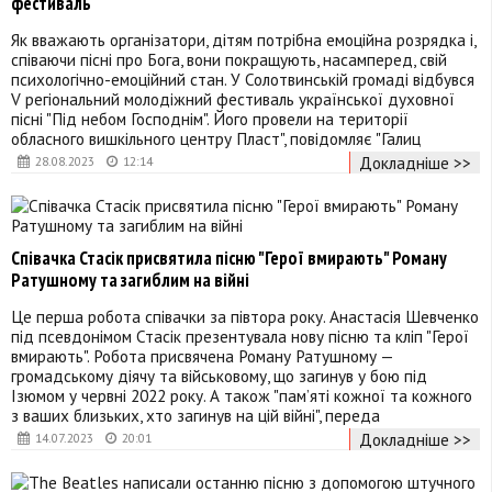
фестиваль
Як вважають організатори, дітям потрібна емоційна розрядка і,
співаючи пісні про Бога, вони покращують, насамперед, свій
психологічно-емоційний стан. У Солотвинській громаді відбувся
V регіональний молодіжний фестиваль української духовної
пісні "Під небом Господнім". Його провели на території
обласного вишкільного центру Пласт", повідомляє "Галиц
Докладніше >>
28.08.2023
12:14
Співачка Стасік присвятила пісню "Герої вмирають" Роману
Ратушному та загиблим на війні
Це перша робота співачки за півтора року. Анастасія Шевченко
під псевдонімом Стасік презентувала нову пісню та кліп "Герої
вмирають". Робота присвячена Роману Ратушному —
громадському діячу та військовому, що загинув у бою під
Ізюмом у червні 2022 року. А також "пам’яті кожної та кожного
з ваших близьких, хто загинув на цій війні", переда
Докладніше >>
14.07.2023
20:01