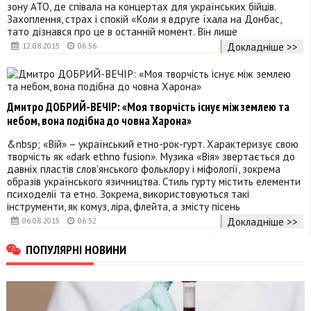
зону АТО, де співала на концертах для українських бійців.
Захоплення, страх і спокій «Коли я вдруге їхала на Донбас,
тато дізнався про це в останній момент. Він лише
Докладніше >>
12.08.2015
06:56
Дмитро ДОБРИЙ-ВЕЧІР: «Моя творчість існує між землею та
небом, вона подібна до човна Харона»
&nbsp; «Вій» – український етно-рок-гурт. Характеризує свою
творчість як «dark ethno fusion». Музика «Вія» звертається до
давніх пластів слов'янського фольклору і міфології, зокрема
образів українського язичництва. Стиль гурту містить елементи
психоделії та етно. Зокрема, використовуються такі
інструменти, як комуз, ліра, флейта, а змісту пісень
Докладніше >>
06.08.2015
06:52
ПОПУЛЯРНІ НОВИНИ