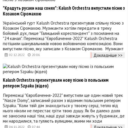
"Крадуть русаки наш сонях": Kalush Orchestra випустили пісню з
Козаком Сіромахою
Український гурт Kalush Orchestra презентував спільну пісню з
Козаком Сіромахою. Музиканти хотіли передати в треку
бойовий дух, пише "Галицький кореспондент" з посилання на
"24 канал". Переможці "Євробачення-2022" Kalush Orchestra
потішили шанувальників новою войовничою композицією. Вони
випустили пісню, яку записали з Козаком Сіромахою. Музикант
Докладніше >>
02.12.2022
20:06
Kalush Orchestra презентували нову пісню із польським
репером Szpaku (відео)
Переможці "Євробачення-2022" випустили ще один новий трек
"Nasze Domy", записаний разом з відомим польським репером
Szpaku. "Коли твій дім знаходиться у твоєму серці, тепло від
нього ніколи не перестає гріти твою душу. Як би далеко доля
не заносила наші тіла, наші душі завжди живуть у будинках, де
ми народилися, та гуляють вулицями, якими ми ходи
Докладніше >>
04.11.2022
07:44