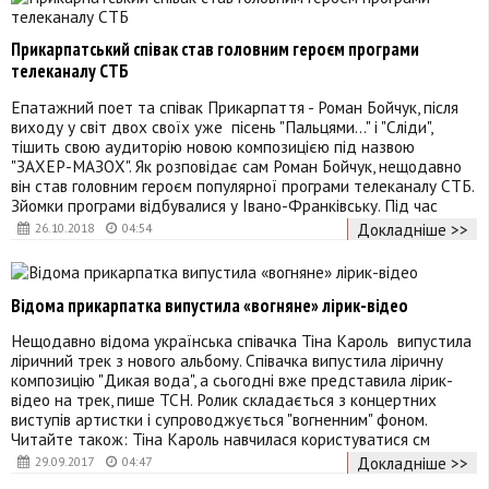
Прикарпатський співак став головним героєм програми
телеканалу СТБ
Епатажний поет та співак Прикарпаття - Роман Бойчук, після
виходу у світ двох своїх уже пісень "Пальцями..." і "Сліди",
тішить свою аудиторію новою композицією під назвою
"ЗАХЕР-МАЗОХ". Як розповідає сам Роман Бойчук, нещодавно
він став головним героєм популярної програми телеканалу СТБ.
Зйомки програми відбувалися у Івано-Франківську. Під час
Докладніше >>
26.10.2018
04:54
Відома прикарпатка випустила «вогняне» лірик-відео
Нещодавно відома українська співачка Тіна Кароль випустила
ліричний трек з нового альбому. Співачка випустила ліричну
композицію "Дикая вода", а сьогодні вже представила лірик-
відео на трек, пише ТСН. Ролик складається з концертних
виступів артистки і супроводжується "вогненним" фоном.
Читайте також: Тіна Кароль навчилася користуватися см
Докладніше >>
29.09.2017
04:47