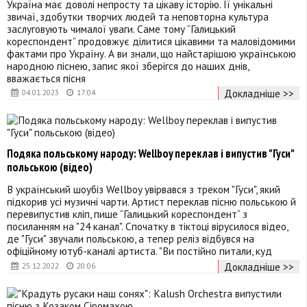
Україна має доволі непросту та цікаву історію. Її унікальні
звичаї, здобутки творчих людей та неповторна культура
заслуговують чималої уваги. Саме тому “Галицький
кореспондент” продовжує ділитися цікавими та маловідомими
фактами про Україну. А ви знали, що найстарішою українською
народною піснею, запис якої зберігся до наших днів,
вважається пісня
Докладніше >>
04.01.2023
17:04
Подяка польському народу: Wellboy переклав і випустив "Гуси"
польською (відео)
В український шоубіз Wellboy увірвався з треком "Гуси", який
підкорив усі музичні чарти. Артист переклав пісню польською й
перевипустив кліп, пише “Галицький кореспондент“ з
посиланням на "24 канал". Спочатку в тіктоці вірусилося відео,
де "Гуси" звучали польською, а тепер реліз відбувся на
офіційному ютуб-каналі артиста. "Ви постійно питали, куд
Докладніше >>
25.12.2022
20:06