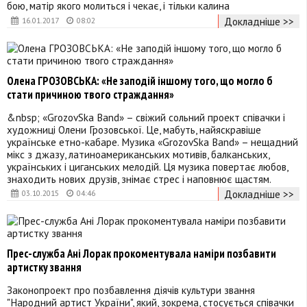
бою, матір якого молиться і чекає, і тільки калина
Докладніше >>
16.01.2017
08:02
Олена ГРОЗОВСЬКА: «Не заподій іншому того, що могло б
стати причиною твого страждання»
&nbsp; «GrozovSka Band» – свіжий сольний проект співачки і
художниці Олени Грозовської. Це, мабуть, найяскравіше
українське етно-кабаре. Музика «GrozovSka Band» – нещадний
мікс з джазу, латиноамериканських мотивів, балканських,
українських і циганських мелодій. Ця музика повертає любов,
знаходить нових друзів, знімає стрес і наповнює щастям.
Докладніше >>
03.10.2015
04:46
Прес-служба Ані Лорак прокоментувала наміри позбавити
артистку звання
Законопроект про позбавлення діячів культури звання
"Народний артист України", який, зокрема, стосується співачки