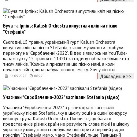
Буча та Ірпінь: Kalush Orchestra випустили кліп на пісню
"Стефанія"
Сьогодні, 15 травня, український гурт Kalush Orchestra
випустив кліп на пісню Stefania, з якою музиканти здобули
перемогу на “Євробаченні-2022”. Відео з’явилось на YouTube-
каналі гурту 15 травня о 11:00 і за годину набрало більше ста
тисяч лайків. “Колись я присвятив цю пісню мамі, а коли
почалася війна, вона набула нового змісту. Хоч у пісні ні
Докладніше >>
15.05.2022
06:27
Учасники "Євробачення-2022" заспівали Stefania (відео)
Учасники "Євробачення-2022" з різних країн заспівали
українську пісню Stefania, яку в цьому році на сцені конкурсу
виконує група Kalush Orchestra. Попри те, що багато
представників різних країн не розуміють слова пісні і в цілому
українську мову, вони спробували повторити перший рядок
приспіву "Стефанія мамо, мамо Стефанія", пише "Галицький