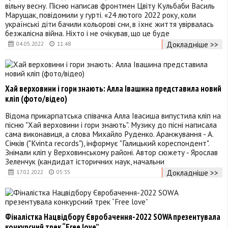
вільну весну. Пісню написав фронтмен Цвіту Кульбаби Василь
Марущак, повідомили у гурті. «24 лютого 2022 року, коли
українські діти бачили кольорові сни, в їхнє життя увірвалась
безжалісна війна. Ніхто і не очікував, що це буде
Докладніше >>
04.05.2022
11:48
Хай верховини і гори знають: Алла Івашина представила новий
кліп (фото/відео)
Відома прикарпатська співачка Алла Івасиша випустила кліп на
пісню "Хай верховини і гори знають". Музику до пісні написала
сама виконавиця, а слова Михайло Руденко. Аранжування - А.
Сімків ("Kvinta records"), інформує "Галицький кореспондент".
Знімали кліп у Верховинському районі. Автор сюжету - Ярослав
Зеленчук (кандидат історичних наук, начальни
Докладніше >>
17.02.2022
05:35
Фіналістка Нацвідбору Євробачення-2022 SOWA презентувала
конкурсний трек “Free love”