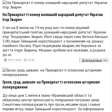
На Прикарпатті помер колишній народний депутат України
Ігор Зварич
У ніч на 8 липня на 74-му році життя помер відомий
прикарпатський політик, колишній народний депутат України
Ігор Теодорович Зварич. Його серце перестало битися близько
3:00, пише Галицький кореспондент з посиланням на доньку
покійного Оксану. Рідні подякували лікарям, які боролися за
життя Ігоря Зварича. Медики зробили все можливе, а родина
до ос
Докладніше >>
09.07.2026
09:41
Грози, град, шквали: на Прикарпатті оголосили штормове
попередження
До кінця дня 1 липня в Івано-Франківській області та
обласному центрі прогнозують погіршення погодних умов.
Синоптики попереджають про грози, місцями град і сильні
пориви вітру, пише Галицький кореспондент. За інформацією