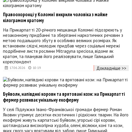
Правоохоронці у Коломиї викрили чоловіка з майже
кілограмом кратому
На Прикарпатті 20-річного мешканця Коломиї підозрюють у
незаконному придбанні та зберіганні наркотичних речовин з
метою подальшого збуту в особливо великих розмірах. Як
встановили слідчі, молодик придбав через соціальні мережі
подрібнене листя рослини Mitragyna speciosa, відоме як
кратом, та планував його реалізовувати, пише Галицький
кореспондент
Докладніше >>
17.06.2026
10:19
Буйволи, напівдикі корови та врятовані кози: на Прикарпатті
фермер розвиває унікальну екоферму
У селі Підлужжя Івано-Франківської громади фермер Роман
Яковин утримує десятки екзотичних і рідкісних тварин. На його
екофермі живуть карпатські буйволи, угорські сірі корови,
шотландська високогірна худоба, олені, віслюки, коні та кози,
яких свого часу врятували від забою, пише Галицький