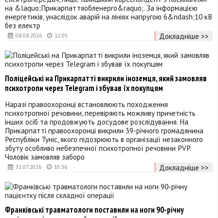
на &laquo;Прикарпаттяобленерго&raquo;. За інформацією
енергетиків, унаслідок аварій на лініях напругою 6&ndash;10 кВ
без електр
Докладніше >>
08.08.2026
12:05
Поліцейські на Прикарпатті викрили іноземця, який замовляв
психотропи через Telegram і збував їх покупцям
Наразі правоохоронці встановлюють походження
психотропної речовини, перевіряють можливу причетність
інших осіб та продовжують досудове розслідування. На
Прикарпатті правоохоронці викрили 39-річного громадянина
Республіки Туніс, якого підозрюють в організації незаконного
збуту особливо небезпечної психотропної речовини PVP.
Чоловік замовляв заборо
Докладніше >>
31.07.2026
10:36
Франківські травматологи поставили на ноги 90-річну