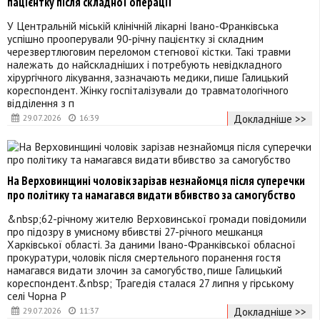
пацієнтку після складної операції
У Центральній міській клінічній лікарні Івано-Франківська
успішно прооперували 90-річну пацієнтку зі складним
черезвертлюговим переломом стегнової кістки. Такі травми
належать до найскладніших і потребують невідкладного
хірургічного лікування, зазначають медики, пише Галицький
кореспондент. Жінку госпіталізували до травматологічного
відділення з п
Докладніше >>
29.07.2026
16:39
На Верховинщині чоловік зарізав незнайомця після суперечки
про політику та намагався видати вбивство за самогубство
&nbsp;62-річному жителю Верховинської громади повідомили
про підозру в умисному вбивстві 27-річного мешканця
Харківської області. За даними Івано-Франківської обласної
прокуратури, чоловік після смертельного поранення гостя
намагався видати злочин за самогубство, пише Галицький
кореспондент.&nbsp; Трагедія сталася 27 липня у гірському
селі Чорна Р
Докладніше >>
29.07.2026
11:37