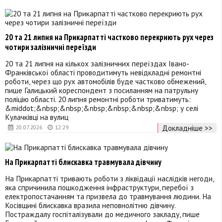
20 та 21 липня на Прикарпатті частково перекриють рух через
чотири залізничні переїзди
20 та 21 липня на кількох залізничних переїздах Івано-
Франківської області проводитимуть невідкладні ремонтні
роботи, через що рух автомобілів буде частково обмежений,
пише Галицький кореспондент з посиланням на патрульну
поліцію області. 20 липня ремонтні роботи триватимуть:
&middot;&nbsp;&nbsp;&nbsp;&nbsp;&nbsp;&nbsp; у селі
Кулачківці на вулиц
Докладніше >>
20.07.2026
12:29
На Прикарпатті блискавка травмувала дівчину
На Прикарпатті тривають роботи з ліквідації наслідків негоди,
яка спричинила пошкодження інфраструктури, перебої з
електропостачанням та призвела до травмування людини. На
Косівщині блискавка вразила неповнолітню дівчину.
Постраждалу госпіталізували до медичного закладу, пише