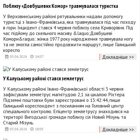
Поблизу «Довбушевих Комор» травмувалася туристка
У Верховинському районі рятувальники надали допомогу
туристці з Івано-Франківська, яка травмувалася під час походу
в гори. Інцидент стався 4 червня поблизу села Криворівня. Під
час підйому до скельного масиву &laquo;Довбушеві
Комори&raquo; жінка 1977 року народження травмувала ногу
та не змогла самостійно продовжити маршрут, пише Галицький
кореспо
Докладніше >>
05.06.2026
14:07
У Калуському районі стався землетрус
У Калуському районі Івано-Франківської області 3 червня
зафіксували землетрус магнітудою 2,1 за шкалою Ріхтера.
Підземні поштовхи були зареєстровані о 13:42:44, пише
Галицький кореспондент з посиланням на Головний центр
спеціального контролю. Епіцентр землетрусу знаходився на
території Вигодської громади поблизу сіл Новий Мізунь та
Старий Мізунь.
Докладніше >>
03.06.2026
18:05