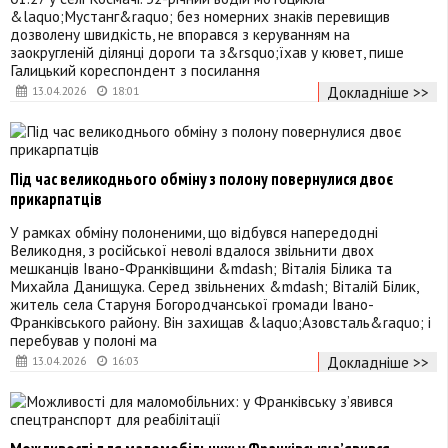
&laquo;Мустанг&raquo; без номерних знаків перевищив
дозволену швидкість, не впорався з керуванням на
заокругленій ділянці дороги та з&rsquo;їхав у кювет, пише
Галицький кореспондент з посилання
Докладніше >>
13.04.2026
18:01
Під час великоднього обміну з полону повернулися двоє
прикарпатців
У рамках обміну полоненими, що відбувся напередодні
Великодня, з російської неволі вдалося звільнити двох
мешканців Івано-Франківщини &mdash; Віталія Білика та
Михайла Данищука. Серед звільнених &mdash; Віталій Білик,
житель села Старуня Богородчанської громади Івано-
Франківського району. Він захищав &laquo;Азовсталь&raquo; і
перебував у полоні ма
Докладніше >>
13.04.2026
16:03