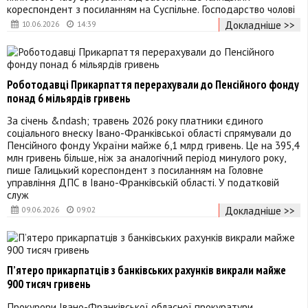
кореспондент з посиланням на Суспільне. Господарство чолові
Докладніше >>
10.06.2026
14:39
Роботодавці Прикарпаття перерахували до Пенсійного фонду
понад 6 мільярдів гривень
За січень &ndash; травень 2026 року платники єдиного
соціального внеску Івано-Франківської області спрямували до
Пенсійного фонду України майже 6,1 млрд гривень. Це на 395,4
млн гривень більше, ніж за аналогічний період минулого року,
пише Галицький кореспондент з посиланням на Головне
управління ДПС в Івано-Франківській області. У податковій
служ
Докладніше >>
09.06.2026
09:02
П’ятеро прикарпатців з банківських рахунків викрали майже
900 тисяч гривень
Прокурори Івано-Франківської обласної прокуратури