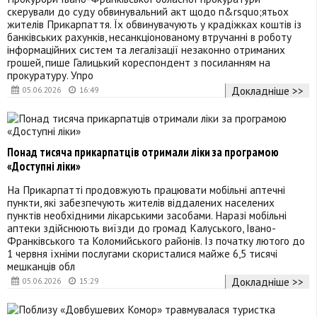
скерували до суду обвинувальний акт щодо п&rsquo;ятьох
жителів Прикарпаття. Їх обвинувачують у крадіжках коштів із
банківських рахунків, несанкціонованому втручанні в роботу
інформаційних систем та легалізації незаконно отриманих
грошей, пише Галицький кореспондент з посиланням на
прокуратуру. Упро
Докладніше >>
05.06.2026
16:49
Понад тисяча прикарпатців отримали ліки за програмою
«Доступні ліки»
На Прикарпатті продовжують працювати мобільні аптечні
пункти, які забезпечують жителів віддалених населених
пунктів необхідними лікарськими засобами. Наразі мобільні
аптеки здійснюють виїзди до громад Калуського, Івано-
Франківського та Коломийського районів. Із початку лютого до
1 червня їхніми послугами скористалися майже 6,5 тисячі
мешканців обл
Докладніше >>
05.06.2026
15:29