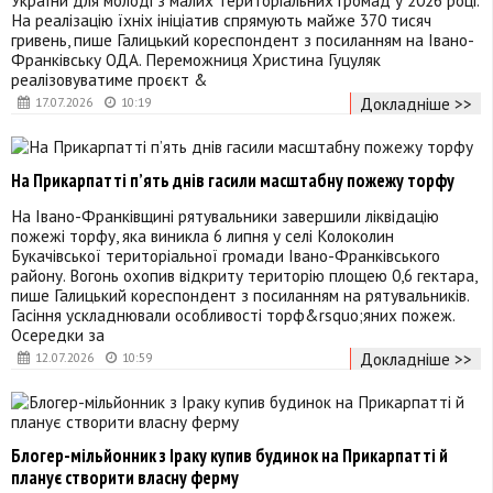
України для молоді з малих територіальних громад у 2026 році.
На реалізацію їхніх ініціатив спрямують майже 370 тисяч
гривень, пише Галицький кореспондент з посиланням на Івано-
Франківську ОДА. Переможниця Христина Гуцуляк
реалізовуватиме проєкт &
Докладніше >>
17.07.2026
10:19
На Прикарпатті п’ять днів гасили масштабну пожежу торфу
На Івано-Франківщині рятувальники завершили ліквідацію
пожежі торфу, яка виникла 6 липня у селі Колоколин
Букачівської територіальної громади Івано-Франківського
району. Вогонь охопив відкриту територію площею 0,6 гектара,
пише Галицький кореспондент з посиланням на рятувальників.
Гасіння ускладнювали особливості торф&rsquo;яних пожеж.
Осередки за
Докладніше >>
12.07.2026
10:59
Блогер-мільйонник з Іраку купив будинок на Прикарпатті й
планує створити власну ферму