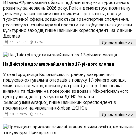
В Івано-Франківській області підбили підсумки туристичного
розвитку за червень 2026 року. Регіон демонструє позитивну
динаміку за ключовими показниками: зростають доходи
туристичної сфери, розширюється транспортне сполучення,
реалізовуються міжнародні проєкти та відбуваються десятки
культурних заходів, пише Галицький кореспондент. За даними
Держав
Докладніше >>
01.07.2026
17:26
На Дністрі водолази знайшли тіло 17-річного хлопця
У селі Городниця Коломийського району завершилася
пошуково-рятувальна операція з пошуку 17-річного хлопця,
який зник під час відпочинку на річці Дністер. Тіло юнака
виявили та підняли на поверхню водолази Міжрегіонального
центру швидкого реагування ДСНС України
&laquo;Львів&raquo;, пише Галицький кореспондент з
посиланням на управління&nbsp;ДСНС в
Докладніше >>
28.06.2026
18:37