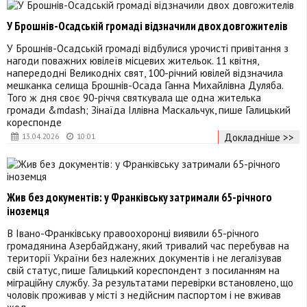
У Брошнів-Осадській громаді відзначили двох довгожителів
У Брошнів-Осадській громаді відбулися урочисті привітання з
нагоди поважних ювілеїв місцевих жительок. 11 квітня,
напередодні Великодніх свят, 100-річний ювілей відзначила
мешканка селища Брошнів-Осада Ганна Михайлівна Дуляба.
Того ж дня своє 90-річчя святкувала ще одна жителька
громади &mdash; Зінаїда Іллівна Маскальчук, пише Галицький
кореспонде
Докладніше >>
13.04.2026
10:01
Жив без документів: у Франківську затримали 65-річного
іноземця
В Івано-Франківську правоохоронці виявили 65-річного
громадянина Азербайджану, який тривалий час перебував на
території України без належних документів і не легалізував
свій статус, пише Галицький кореспондент з посиланням на
міграційну службу. За результатами перевірки встановлено, що
чоловік проживав у місті з недійсним паспортом і не вживав