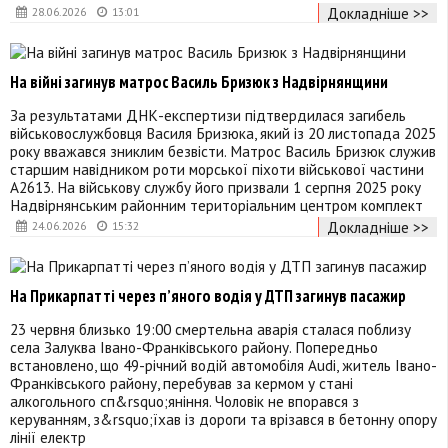
Докладніше >>
28.06.2026
13:01
На війні загинув матрос Василь Бризюк з Надвірнянщини
За результатами ДНК-експертизи підтвердилася загибель
військовослужбовця Василя Бризюка, який із 20 листопада 2025
року вважався зниклим безвісти. Матрос Василь Бризюк служив
старшим навідником роти морської піхоти військової частини
А2613. На військову службу його призвали 1 серпня 2025 року
Надвірнянським районним територіальним центром комплект
Докладніше >>
24.06.2026
15:32
На Прикарпатті через п’яного водія у ДТП загинув пасажир
23 червня близько 19:00 смертельна аварія сталася поблизу
села Залуква Івано-Франківського району. Попередньо
встановлено, що 49-річний водій автомобіля Audi, житель Івано-
Франківського району, перебував за кермом у стані
алкогольного сп&rsquo;яніння. Чоловік не впорався з
керуванням, з&rsquo;їхав із дороги та врізався в бетонну опору
лінії електр