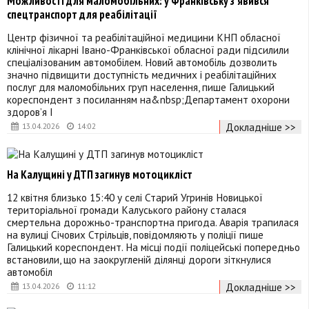
Можливості для маломобільних: у Франківську з’явився
спецтранспорт для реабілітації
Центр фізичної та реабілітаційної медицини КНП обласної
клінічної лікарні Івано-Франківської обласної ради підсилили
спеціалізованим автомобілем. Новий автомобіль дозволить
значно підвищити доступність медичних і реабілітаційних
послуг для маломобільних груп населення, пише Галицький
кореспондент з посиланням на&nbsp;Департамент охорони
здоровʼя І
Докладніше >>
13.04.2026
14:02
На Калущині у ДТП загинув мотоцикліст
12 квітня близько 15:40 у селі Старий Угринів Новицької
територіальної громади Калуського району сталася
смертельна дорожньо-транспортна пригода. Аварія трапилася
на вулиці Січових Стрільців, повідомляють у поліції пише
Галицький кореспондент. На місці події поліцейські попередньо
встановили, що на заокругленій ділянці дороги зіткнулися
автомобіл
Докладніше >>
13.04.2026
11:12