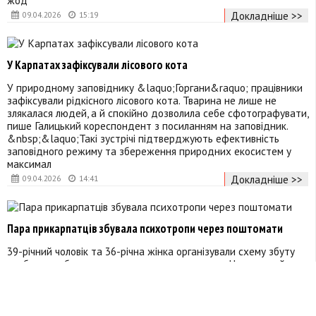
жод
Докладніше >>
09.04.2026
15:19
У Карпатах зафіксували лісового кота
У природному заповіднику &laquo;Горгани&raquo; працівники
зафіксували рідкісного лісового кота. Тварина не лише не
злякалася людей, а й спокійно дозволила себе сфотографувати,
пише Галицький кореспондент з посиланням на заповідник.
&nbsp;&laquo;Такі зустрічі підтверджують ефективність
заповідного режиму та збереження природних екосистем у
максимал
Докладніше >>
09.04.2026
14:41
Пара прикарпатців збувала психотропи через поштомати
39-річний чоловік та 36-річна жінка організували схему збуту
особливо небезпечних психотропних речовин. Незаконний
бізнес оперативно ліквідувала поліція. Обох фігурантів
затримали, пише Галицький кореспондент з посиланням на
поліцію. Встановлено, що 39-річний мешканець Калуського
району самовільно залишив військову частину та переховувався