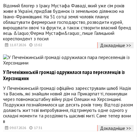
Відомий блогер з Іраку Мустафа Фаваді, який уже сім років
живе в Україні, придбав будинок із земельною ділянкою на
Івано-Франківщині. На 51 сотці землі чоловік планує
облаштувати фермерське господарство, розводити курей,
вирощувати овочі та фрукти, а також створити власний бренд
яєць &laquo;Ферма Мустафи&raquo;, пише Галицький
кореспондент з посил
Докладніше >>
11.07.2026
13:02
У Печеніжинській громаді одружилася пара переселенців із
Херсонщини
У Печеніжинській громаді офіційно зареєстрували шлюб Надія
та Василь, які знайшли новий дім на Прикарпатті, покинувши
через повномасштабну війну рідні Олешки на Херсонщині.
Подружжя познайомилося ще десять років тому. Відтоді разом
долають життєві випробування, підтримують одне одного у
складні моменти та розділяють щасливі миті. Саме тепер вони
в
Докладніше >>
09.07.2026
17:31