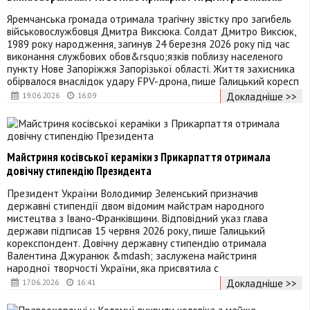
Яремчанська громада отримала трагічну звістку про загибель
військовослужбовця Дмитра Виксюка. Солдат Дмитро Виксюк,
1989 року народження, загинув 24 березня 2026 року під час
виконання службових обов&rsquo;язків поблизу населеного
пункту Нове Запоріжжя Запорізької області. Життя захисника
обірвалося внаслідок удару FPV-дрона, пише Галицький коресп
Докладніше >>
19.06.2026
16:09
Майстриня косівської кераміки з Прикарпаття отримала
довічну стипендію Президента
Президент України Володимир Зеленський призначив
державні стипендії двом відомим майстрам народного
мистецтва з Івано-Франківщини. Відповідний указ глава
держави підписав 15 червня 2026 року, пише Галицький
корекспондент. Довічну державну стипендію отримала
Валентина Джуранюк &mdash; заслужена майстриня
народної творчості України, яка присвятила с
Докладніше >>
17.06.2026
16:41