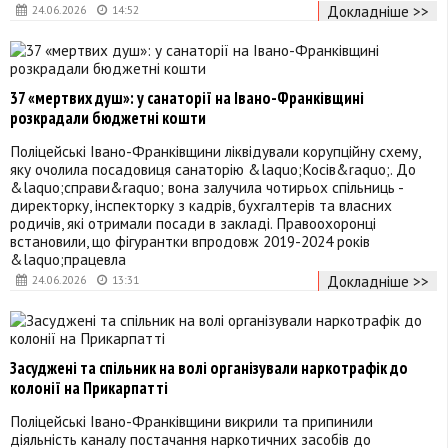
Докладніше >>
24.06.2026
14:52
37 «мертвих душ»: у санаторії на Івано-Франківщині
розкрадали бюджетні кошти
Поліцейські Івано-Франківщини ліквідували корупційну схему,
яку очолила посадовиця санаторію &laquo;Косів&raquo;. До
&laquo;справи&raquo; вона залучила чотирьох спільниць -
директорку, інспекторку з кадрів, бухгалтерів та власних
родичів, які отримали посади в закладі. Правоохоронці
встановили, що фігурантки впродовж 2019-2024 років
&laquo;працевла
Докладніше >>
24.06.2026
13:31
Засуджені та спільник на волі організували наркотрафік до
колонії на Прикарпатті
Поліцейські Івано-Франківщини викрили та припинили
діяльність каналу постачання наркотичних засобів до