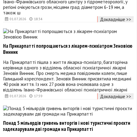
Івано-Франківського обласного центру з гідрометеорології, у
регіоні очікуються грози, місцями град діаметром 6-19 мм, а
також ш
Докладніше >>
01.07.2026
18:34
На Прикарпатті попрощаються з лікарем-психіатром Зеновією
Винник
На Прикарпатті пішла з життя лікарка-психіатр, багаторічна
керівниця одного з відділень обласної психіатричної лікарні
Зеновія Винник. Про смерть медика повідомили колеги, пише
Галицький кореспондент. Зеновія Винник присвятила медицині
40 років життя. Із них 27 років вона очолювала одне з
відділень Івано-Франківської обласної психіатричної лікарні
Докладніше >>
01.07.2026
17:59
Понад 5 мільярдів гривень виторгів і нові туристичні проєкти
задекларували дві громади на Прикарпатті