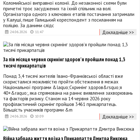
Коломийської виправної колонії. До незаконної схеми були
причетні троє засуджених та їхній спільник на волі.
Організатора одного з ключових етапів постачання затримали
у Калуші, пише Галицький кореспондент з посиланням на
поліцію. За даними слідс
Докладніше >>
24.06.2026
11:47
За пів місяця червня скринінг здоров’я пройшли понад 1,3
тисячі прикарпатців
Понад 3,4 тисячі жителів Івано-Франківської області вже
скористалися можливістю пройти обстеження в межах
Національної програми &laquo;Скринінг здоров&rsquo;я
40+&raquo;, яка спрямована на раннє виявлення захворювань
та факторів ризику. Станом на 14 червня 2026 року
профілактичний скринінг пройшов 3461 прикарпатець.
Більшість учасників програми &m
Докладніше >>
24.06.2026
10:09
Війна забрала життя воїна з Прикарпаття Дмитра Виксюка