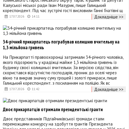
Голинського старостинського округу Тарас Кушлик та депутат
Калуської міської ради Іван Мазурик, пише Галицький
кореспондент. Під час зустрічі гості висловили Ганні Гнатівні щ
Докладніше >>
17.07.2026
14:11
34-річний прикарпатець пограбував колишню вчительку на
1,3 мільйона гривень
На Прикарпатті правоохоронці затримали 34-річного чоловіка,
якого підозрюють у крадіжці майже 1,3 мільйона гривень із
будинку своєї колишньої вчительки. За версією слідства, він
скористався відсутністю господарів, проник до оселі через
вікно та викрав значну суму грошей і золоті прикраси, пише
Галицький кореспондент. з посиланням на поліцію. Як вс
Докладніше >>
17.07.2026
11:42
Двоє прикарпатців отримали президентські гранти
Двоє представників Підгайчиківської громади стали
переможцями конкурсу на здобуття грантів Президента