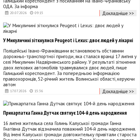
Галицький кореспондент з посиланням на Івано-Франківську
ОДА. За інформа
Докладніше >>
20.07.2026
09:15
У Микуличині зіткнулися Peugeot і Lexus: двоє людей у лікарні
Поліцейські Івано-Франківщини встановлюють обставини
дорожньо-транспортної пригоди, яка сталася вранці 17 липня у
селі Микуличин Надвірнянського району. У результаті зіткнення
двох легкових автомобілів травмувалися двоє людей, пише
Галицький кореспондент. За попередньою інформацією
правоохоронців, 52-річний житель Волинської області, керуючи
автом
Докладніше >>
17.07.2026
15:36
Прикарпатка Ганна Дутчак святкує 104-й день народження
16 липня жителька села Голинь Калуської громади Ганна
Гнатівна Дутчак відзначила поважний 104-й день народження.
Від імені Калуської громади довгожительку привітали староста