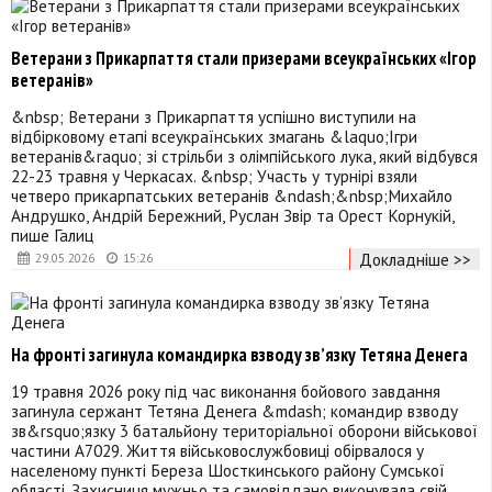
Ветерани з Прикарпаття стали призерами всеукраїнських «Ігор
ветеранів»
&nbsp; Ветерани з Прикарпаття успішно виступили на
відбірковому етапі всеукраїнських змагань &laquo;Ігри
ветеранів&raquo; зі стрільби з олімпійського лука, який відбувся
22-23 травня у Черкасах. &nbsp; Участь у турнірі взяли
четверо прикарпатських ветеранів &ndash;&nbsp;Михайло
Андрушко, Андрій Бережний, Руслан Звір та Орест Корнукій,
пише Галиц
Докладніше >>
29.05.2026
15:26
На фронті загинула командирка взводу зв’язку Тетяна Денега
19 травня 2026 року під час виконання бойового завдання
загинула сержант Тетяна Денега &mdash; командир взводу
зв&rsquo;язку 3 батальйону територіальної оборони військової
частини А7029. Життя військовослужбовиці обірвалося у
населеному пункті Береза Шосткинського району Сумської
області. Захисниця мужньо та самовіддано виконувала свій