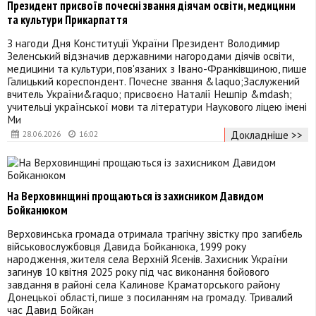
Президент присвоїв почесні звання діячам освіти, медицини
та культури Прикарпаття
З нагоди Дня Конституції України Президент Володимир
Зеленський відзначив державними нагородами діячів освіти,
медицини та культури, пов'язаних з Івано-Франківщиною, пише
Галицький кореспондент. Почесне звання &laquo;Заслужений
вчитель України&raquo; присвоєно Наталії Нешпір &mdash;
учительці української мови та літератури Наукового ліцею імені
Ми
Докладніше >>
28.06.2026
16:02
На Верховинщині прощаються із захисником Давидом
Бойканюком
Верховинська громада отримала трагічну звістку про загибель
військовослужбовця Давида Бойканюка, 1999 року
народження, жителя села Верхній Ясенів. Захисник України
загинув 10 квітня 2025 року під час виконання бойового
завдання в районі села Калинове Краматорського району
Донецької області, пише з посиланням на громаду. Тривалий
час Давид Бойкан