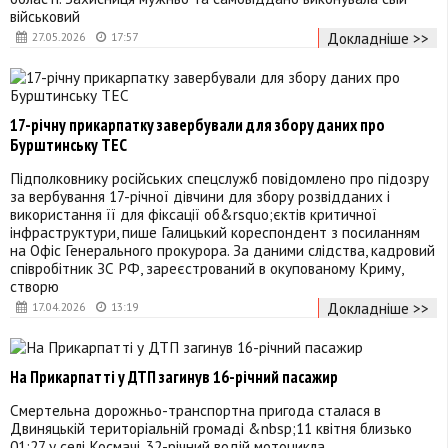
військовий
Докладніше >>
27.05.2026
17:57
17-річну прикарпатку завербували для збору даних про
Бурштинську ТЕС
Підполковнику російських спецслужб повідомлено про підозру
за вербування 17-річної дівчини для збору розвідданих і
використання її для фіксації об&rsquo;єктів критичної
інфраструктури, пише Галицький кореспондент з посиланням
на Офіс Генерального прокурора. За даними слідства, кадровий
співробітник ЗС РФ, зареєстрований в окупованому Криму,
створю
Докладніше >>
17.04.2026
13:19
На Прикарпатті у ДТП загинув 16-річний пасажир
Смертельна дорожньо-транспортна пригода сталася в
Двиняцькій територіальній громаді &nbsp;11 квітня близько
01:27 у селі Космачі. 32-річний водій мотоцикла