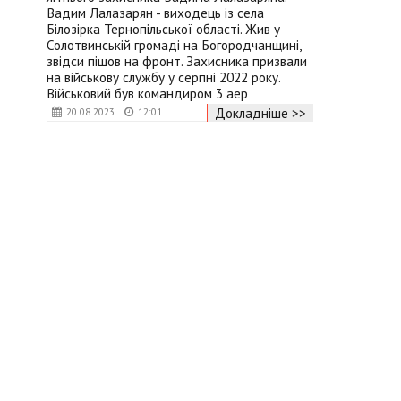
Вадим Лалазарян - виходець із села
Білозірка Тернопільської області. Жив у
Солотвинській громаді на Богородчанщині,
звідси пішов на фронт. Захисника призвали
на військову службу у серпні 2022 року.
Військовий був командиром 3 аер
Докладніше >>
20.08.2023
12:01