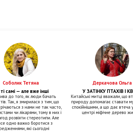
Соболик Тетяна
Деркачова Ольга
ті самі — але вже інші
У ЗАТІНКУ ПТАХІВ І КВ
лива до того, як люди бачать
Китайські митці вважали, що вт
тів. Так, я змирилася з тим, що
природу допомагає ставати м
річаються з нами не так часто,
спокійнішими, а що дає втеча у 
истами чи лікарями, тому в них і
центрі міфічне дерево ж
год розвіяти стереотипи. Але
все одно важко боротися з
редженнями, які сьогодні