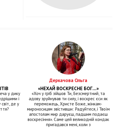
Деркачова Ольга
ІТІВ
«НЕХАЙ ВОСКРЕСНЕ БОГ…»
еча у дику
«Хоч у гріб зійшов Ти, Безсмертний, та
удрішими і
адову зруйнував ти силу, і воскрес єси як
світ, де у
переможець, Христе Боже, жінкам-
иття?
мироносицям звістивши: Радуйтеся, і Твоїм
апостолам мир даруєш, падшим подаєш
воскресіння». Саме цей великодній кондак
пригадався мені, коли з