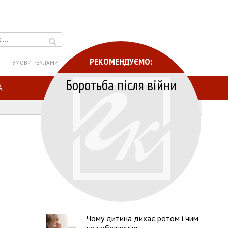
РЕКОМЕНДУЄМО:
УМОВИ РЕКЛАМИ
Боротьба після війни
A
Чому дитина дихає ротом і чим