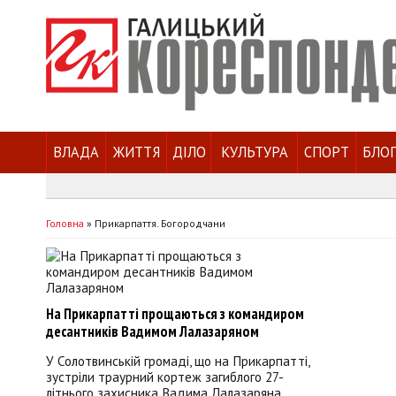
ВЛАДА
ЖИТТЯ
ДІЛО
КУЛЬТУРА
СПОРТ
БЛО
Головна
»
Прикарпаття. Богородчани
На Прикарпатті прощаються з командиром
десантників Вадимом Лалазаряном
У Солотвинській громаді, що на Прикарпатті,
зустріли траурний кортеж загиблого 27-
літнього захисника Вадима Лалазаряна.