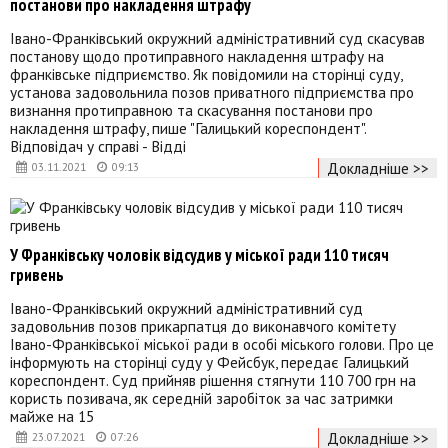
постанови про накладення штрафу
Івано-Франківський окружний адміністративний суд скасував
постанову щодо протиправного накладення штрафу на
франківське підприємство. Як повідомили на сторінці суду,
установа задовольнила позов приватного підприємства про
визнання протиправною та скасування постанови про
накладення штрафу, пише "Галицький кореспондент".
Відповідач у справі - Відді
Докладніше >>
03.11.2021
09:13
У Франківську чоловік відсудив у міської ради 110 тисяч
гривень
Івано-Франківський окружний адміністративний суд
задовольнив позов прикарпатця до виконавчого комітету
Івано-Франківської міської ради в особі міського голови. Про це
інформують на сторінці суду у Фейсбук, передає Галицький
кореспондент. Суд прийняв рішення стягнути 110 700 грн на
користь позивача, як середній заробіток за час затримки
майже на 15
Докладніше >>
23.07.2021
07:26