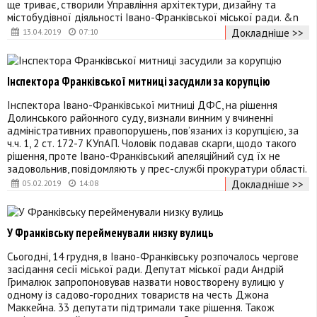
ще триває, створили Управління архітектури, дизайну та
містобудівної діяльності Івано-Франківської міської ради. &n
Докладніше >>
13.04.2019
07:10
Інспектора Франківської митниці засудили за корупцію
Інспектора Івано-Франківської митниці ДФС, на рішення
Долинського районного суду, визнали винним у вчиненні
адміністративних правопорушень, пов’язаних із корупцією, за
ч.ч. 1, 2 ст. 172-7 КУпАП. Чоловік подавав скарги, щодо такого
рішення, проте Івано-Франківський апеляційний суд їх не
задовольнив, повідомляють у прес-службі прокуратури області.
Докладніше >>
05.02.2019
14:08
У Франківську перейменували низку вулиць
Сьогодні, 14 грудня, в Івано-Франківську розпочалось чергове
засідання сесії міської ради. Депутат міської ради Андрій
Грималюк запропоновував назвати новостворену вулицю у
одному із садово-городних товариств на честь Джона
Маккейна. 33 депутати підтримали таке рішення. Також