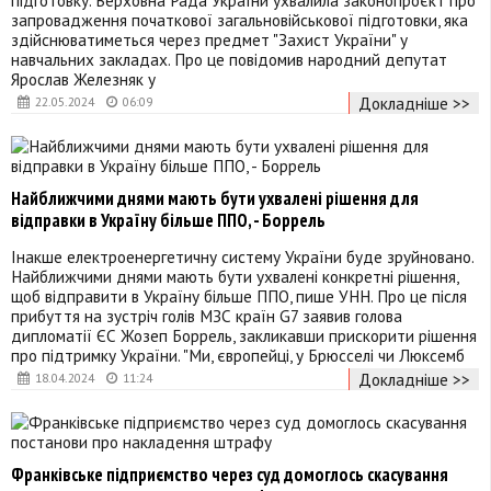
запровадження початкової загальновійськової підготовки, яка
здійснюватиметься через предмет "Захист України" у
навчальних закладах. Про це повідомив народний депутат
Ярослав Железняк у
Докладніше >>
22.05.2024
06:09
Найближчими днями мають бути ухвалені рішення для
відправки в Україну більше ППО, - Боррель
Інакше електроенергетичну систему України буде зруйновано.
Найближчими днями мають бути ухвалені конкретні рішення,
щоб відправити в Україну більше ППО, пише УНН. Про це після
прибуття на зустріч голів МЗС країн G7 заявив голова
дипломатії ЄС Жозеп Боррель, закликавши прискорити рішення
про підтримку України. "Ми, європейці, у Брюсселі чи Люксемб
Докладніше >>
18.04.2024
11:24
Франківське підприємство через суд домоглось скасування