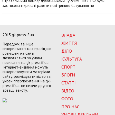
Стратегічними бомбардувальниками Ту-95МС ПКС РФ були
застосовані крилаті ракети повітряного базування по
2015 gk-press.if.ua
ВЛАДА
ЖИТТЯ
Передрук та інше
використання матеріалів, що
ДІЛО
розміщені на сайті
дозволяється за умови
КУЛЬТУРА
посилання на gk-press.if.ua
СПОРТ
Інтернет-видання можуть
використовувати матеріали
БЛОГИ
сайту, розміщувати відео за
умови гіперпосилання на gk-
СТАТТІ
press.if.ua, не нижче другого
абзацу тексту.
ВІДЕО
ФОТО
ПРО НАС
УМОВИ РЕКЛАМИ