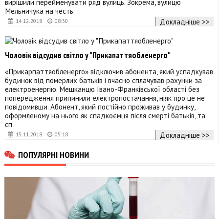
вирішили перейменувати ряд вулиць. Зокрема, вулицю
Мельничука на честь
Докладніше >>
14.12.2018
08:30
Чоловік відсудив світло у "Прикапаттяобленерго"
«Прикарпаттяобленерго» відключив абонента, який успадкував
будинок від померлих батьків і вчасно сплачував рахунки за
електроенергію. Мешканцю Івано-Франківської області без
попередження припинили електропостачання, ніяк про це не
повідомивши. Абонент, який постійно проживав у будинку,
оформленому на нього як спадкоємця після смерті батьків, та
сп
Докладніше >>
15.11.2018
05:18
ПОПУЛЯРНІ НОВИНИ