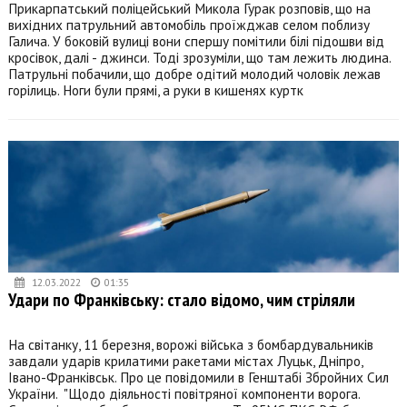
Прикарпатський поліцейський Микола Гурак розповів, що на
вихідних патрульний автомобіль проїжджав селом поблизу
Галича. У боковій вулиці вони спершу помітили білі підошви від
кросівок, далі - джинси. Тоді зрозуміли, що там лежить людина.
Патрульні побачили, що добре одітий молодий чоловік лежав
горілиць. Ноги були прямі, а руки в кишенях куртк
12.03.2022
01:35
Удари по Франківську: стало відомо, чим стріляли
На світанку, 11 березня, ворожі війська з бомбардувальників
завдали ударів крилатими ракетами містах Луцьк, Дніпро,
Івано-Франківськ. Про це повідомили в Генштабі Збройних Сил
України. "Щодо діяльності повітряної компоненти ворога.