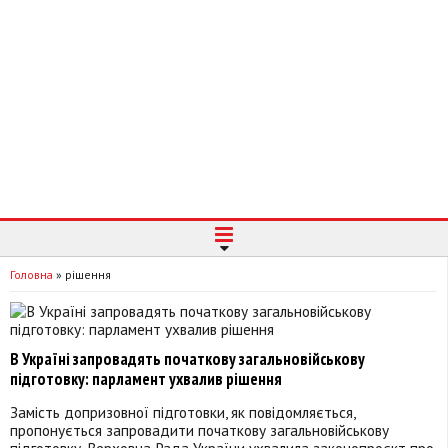
Головна
»
рішення
В Україні запровадять початкову загальновійськову
підготовку: парламент ухвалив рішення
Замість допризовної підготовки, як повідомляється,
пропонується запровадити початкову загальновійськову
підготовку. Верховна Рада України ухвалила законопроєкт про