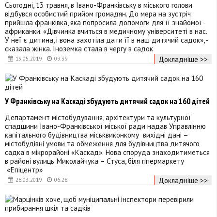
Сьогодні, 13 травня, в Івано-Франківську в міського голови
відбувся особистий прийом громадян. До мера на зустріч
прийшла франківка, яка попросила допомоги для її знайомої -
африканки. «Дівчинка вчиться в медичному університеті в нас.
У неї є дитина, і вона захотіла дати її в наш дитячий садок», -
сказала жінка. Іноземка стала в чергу в садок
Докладніше >>
13.05.2019
09:39
У Франківську на Каскаді збудують дитячий садок на 160 дітей
Департамент містобудування, архітектури та культурної
спадщини Івано-Франківської міської ради надав Управлінню
капітального будівництва міськвиконкому вихідні дані –
містобудівні умови та обмеження для будівництва дитячого
садка в мікрорайоні «Каскад». Нова споруда знаходитиметься
в районі вулиць Миколайчука – Стуса, біля гіпермаркету
«Епіцентр»
Докладніше >>
28.03.2019
06:28