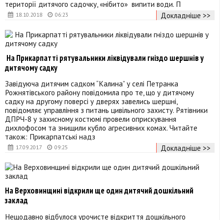
території дитячого садочку, «нібито» випити води. П
Докладніше >>
18.10.2018
06:23
На Прикарпатті рятувальники ліквідували гніздо шершнів у
дитячому садку
Завідуюча дитячим садком “Калина” у селі Петранка
Рожнятівського району повідомила про те, що у дитячому
садку на другому поверсі у дверях завелись шершні,
повідомляє управління з питань цивільного захисту. Рятівники
ДПРЧ-8 у захисному костюмі провели оприскування
дихлофосом та знищили кубло агресивних комах. Читайте
також: Прикарпатські надз
Докладніше >>
17.09.2017
09:25
На Верховинщині відкрили ще один дитячий дошкільний
заклад
Нещодавно відбулося урочисте відкриття дошкільного