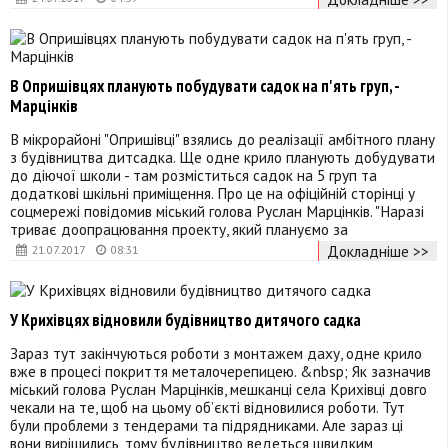
В Опришівцях планують побудувати садок на п'ять груп, -
Марцінків
В мікрорайоні "Опришівці" взялись до реалізації амбітного плану
з будівництва дитсадка. Ще одне крило планують добудувати
до діючої школи - там розміститься садок на 5 груп та
додаткові шкільні приміщення. Про це на офіційній сторінці у
соцмережі повідомив міський голова Руслан Марцінків. "Наразі
триває доопрацювання проекту, який плануємо за
Докладніше >>
21.07.2017
08:31
У Крихівцях відновили будівництво дитячого садка
Зараз тут закінчуються роботи з монтажем даху, одне крило
вже в процесі покриття металочерепицею. &nbsp; Як зазначив
міський голова Руслан Марцінків, мешканці села Крихівці довго
чекали на те, щоб на цьому об’єкті відновилися роботи. Тут
були проблеми з тендерами та підрядниками. Але зараз ці
вони вирішились, тому будівництво ведеться швидким