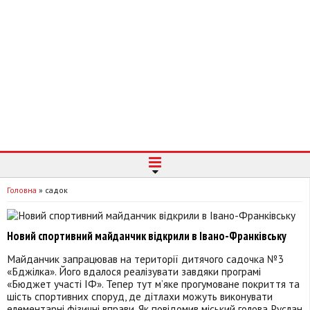
Головна
»
садок
Новий спортивний майданчик відкрили в Івано-Франківську
Майданчик запрацював на території дитячого садочка №3
«Бджілка». Його вдалося реалізувати завдяки програмі
«Бюджет участі ІФ». Тепер тут м’яке прогумоване покриття та
шість спортивних споруд, де дітлахи можуть виконувати
елементарні фізичні вправи. Як повідомив міський голова Руслан