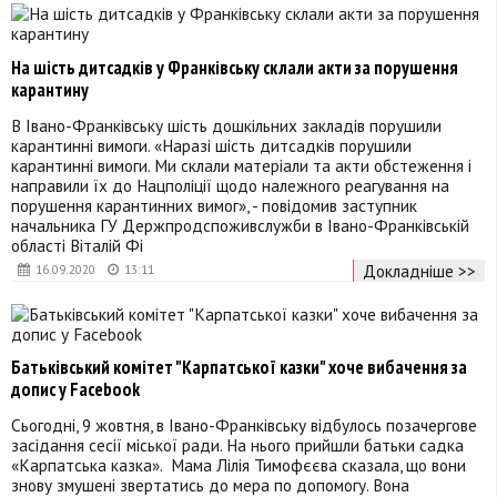
На шість дитсадків у Франківську склали акти за порушення
карантину
В Івано-Франківську шість дошкільних закладів порушили
карантинні вимоги. «Наразі шість дитсадків порушили
карантинні вимоги. Ми склали матеріали та акти обстеження і
направили їх до Нацполіції щодо належного реагування на
порушення карантинних вимог», - повідомив заступник
начальника ГУ Держпродспоживслужби в Івано-Франківській
області Віталій Фі
Докладніше >>
16.09.2020
13:11
Батьківський комітет "Карпатської казки" хоче вибачення за
допис у Facebook
Сьогодні, 9 жовтня, в Івано-Франківську відбулось позачергове
засідання сесії міської ради. На нього прийшли батьки садка
«Карпатська казка». Мама Лілія Тимофєєва сказала, що вони
знову змушені звертатись до мера по допомогу. Вона