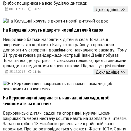
Грибок поширився на всю будівлю дитсадк
Докладніше >>
08.01.2019
04:27
На Калущині хочуть відкрити новий дитячий садок
Нещодавно батьки малолітніх дітей із села Томашівці
звернулися до керівника Калуського району з проханням
допомогти у створенні дошкільного навчального закладу. Тому
21 грудня голова райдержадміністрації Іван Данів побував
Томашівцях, де зустрівся із сільським головою, представниками
громади та педагогами місцевої школи. Під час зустрічі виріши
Докладніше >>
25.12.2018
11:46
На Верховинщині закривають навчальні заклади, щоб
зекономити на вчителях
Верховинські дитячі садки та спортивні, музичні школи
закривають через нестачу коштів навіть на зарплати вчителям.
Зараз потрібно 18 мільйонів гривень, але в районній казні
порожньо. Про це розповідається у сюжеті Факти ICTV. Єдину