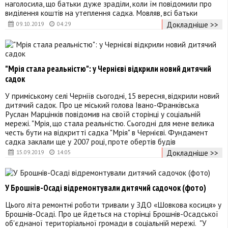
наголосила, що батьки дуже зраділи, коли їм повідомили про
виділення коштів на утеплення садка. Мовляв, всі батьки
Докладніше >>
09.10.2019
04:29
"Мрія стала реальністю": у Чернієві відкрили новий дитячий
садок
У приміському селі Черніїв сьогодні, 15 вересня, відкрили новий
дитячий садок. Про це міський голова Івано-Франківська
Руслан Марцінків повідомив на своїй сторінці у соціальній
мережі. "Мрія, що стала реальністю. Сьогодні для мене велика
честь бути на відкритті садка "Мрія" в Чернієві. Фундамент
садка заклали ще у 2007 році, проте обертів будів
Докладніше >>
15.09.2019
14:05
У Брошнів-Осаді відремонтували дитячий садочок (фото)
Цього літа ремонтні роботи тривали у ЗДО «Шовкова косиця» у
Брошнів-Осаді. Про це йдеться на сторінці Брошнів-Осадської
об'єднаної територіальної громади в соціальній мережі. "У