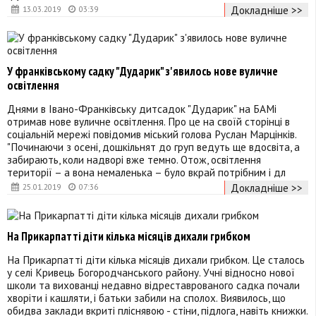
Докладніше >>
13.03.2019
03:39
У франківському садку "Дударик" з'явилось нове вуличне
освітлення
Днями в Івано-Франківську дитсадок "Дударик" на БАМі
отримав нове вуличне освітлення. Про це на своїй сторінці в
соціальній мережі повідомив міський голова Руслан Марцінків.
"Починаючи з осені, дошкільнят до груп ведуть ще вдосвіта, а
забирають, коли надворі вже темно. Отож, освітлення
території – а вона немаленька – було вкрай потрібним і дл
Докладніше >>
25.01.2019
07:36
На Прикарпатті діти кілька місяців дихали грибком
На Прикарпатті діти кілька місяців дихали грибком. Це сталось
у селі Кривець Богородчанського району. Учні відносно нової
школи та вихованці недавно відреставрованого садка почали
хворіти і кашляти, і батьки забили на сполох. Виявилось, що
обидва заклади вкриті пліснявою - стіни, підлога, навіть книжки.