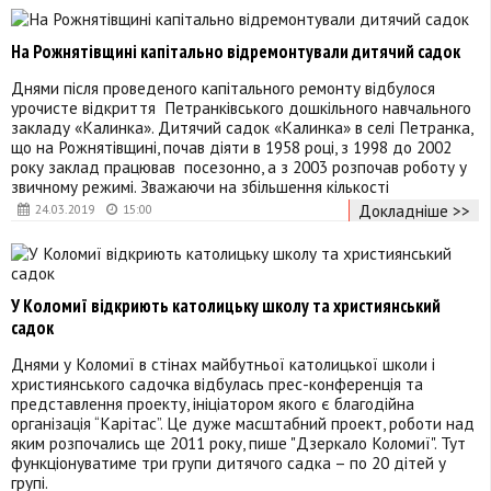
На Рожнятівщині капітально відремонтували дитячий садок
Днями після проведеного капітального ремонту відбулося
урочисте відкриття Петранківського дошкільного навчального
закладу «Калинка». Дитячий садок «Калинка» в селі Петранка,
що на Рожнятівщині, почав діяти в 1958 році, з 1998 до 2002
року заклад працював посезонно, а з 2003 розпочав роботу у
звичному режимі. Зважаючи на збільшення кількості
Докладніше >>
24.03.2019
15:00
У Коломиї відкриють католицьку школу та християнський
садок
Днями у Коломиї в стінах майбутньої католицької школи і
християнського садочка відбулась прес-конференція та
представлення проекту, ініціатором якого є благодійна
організація “Карітас”. Це дуже масштабний проект, роботи над
яким розпочались ще 2011 року, пише "Дзеркало Коломиї". Тут
функціонуватиме три групи дитячого садка – по 20 дітей у
групі.