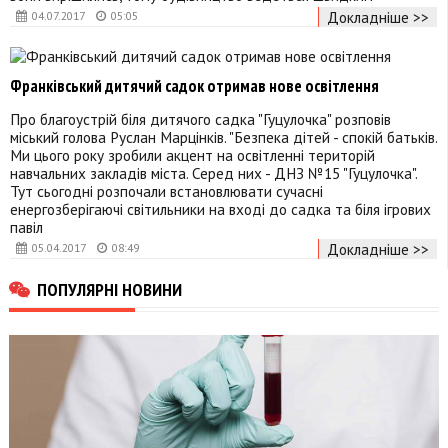
Докладніше >>
04.07.2017
05:05
Франківський дитячий садок отримав нове освітлення
Про благоустрій біля дитячого садка "Гуцулочка" розповів
міський голова Руслан Марцінків. "Безпека дітей - спокій батьків.
Ми цього року зробили акцент на освітленні територій
навчальних закладів міста. Серед них - ДНЗ №15 "Гуцулочка".
Тут сьогодні розпочали встановлювати сучасні
енергозберігаючі світильники на вході до садка та біля ігрових
павіл
Докладніше >>
05.04.2017
08:49
ПОПУЛЯРНІ НОВИНИ