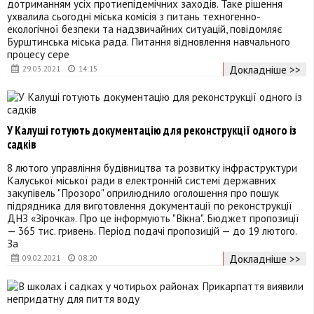
дотриманням усіх протиепідемічних заходів. Таке рішення
ухвалила сьогодні міська комісія з питань техногенно-
екологічної безпеки та надзвичайних ситуацій, повідомляє
Бурштинська міська рада. Питання відновлення навчального
процесу сере
Докладніше >>
29.03.2021
14:15
У Калуші готують документацію для реконструкції одного із
садків
8 лютого управління будівництва та розвитку інфраструктури
Калуської міської ради в електронній системі державних
закупівель "Прозоро" оприлюднило оголошення про пошук
підрядника для виготовлення документації по реконструкції
ДНЗ «Зірочка». Про це інформують "Вікна". Бюджет пропозиції
— 365 тис. гривень. Період подачі пропозицій — до 19 лютого.
За
Докладніше >>
09.02.2021
08:20