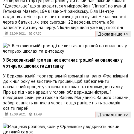
23 вересня стартує реєстрація у дитячий навчальний заклад
"Джерельце", що знаходиться у мікрорайоні "Липки", по вулиці
Гетьмана Мазепи, 164 в Івано-Франківську. Біля Центру
надання адміністративних послуг, що по вулиці Незалежності
черга з батьків, які вже сьогодні, 22 вересня, стоять, аби
записати дитину на чергу. "Люди вирішили уже від сьогодні
Докладніше >>
22.09.2021
07:30
У Верховинській громаді не вистачає грошей на опалення у
чотирьох школах та дитсадку
У Верховинській територіальній громаді на Івано-Франківщині
до кінця року не вистачить грошей, щоб забезпечити
навчальний процес у чотирьох школах та одному дитсадку.
Про це під час наради у голови облдержадміністрації
повідомив селищний голова Василь Мицканюк. За його словами,
заборгованість виникла через те, що раніше п’ять закладів
освіти перей
Докладніше >>
15.09.2021
13:49