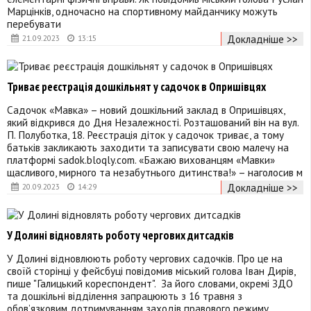
Марцінків, одночасно на спортивному майданчику можуть
перебувати
Докладніше >>
21.09.2023
13:15
Триває реєстрація дошкільнят у садочок в Опришівцях
Садочок «Мавка» – новий дошкільний заклад в Опришівцях,
який відкрився до Дня Незалежності. Розташований він на вул.
П. Полуботка, 18. Реєстрація діток у садочок триває, а тому
батьків закликають заходити та записувати свою малечу на
платформі sadok.bloqly.com. «Бажаю вихованцям «Мавки»
щасливого, мирного та незабутнього дитинства!» – наголосив м
Докладніше >>
20.09.2023
14:29
У Долині відновлять роботу чергових дитсадків
У Долині відновлюють роботу чергових садочків. Про це на
своїй сторінці у фейсбуці повідомив міський голова Іван Дирів,
пише "Галицький кореспондент". За його словами, окремі ЗДО
та дошкільні відділення запрацюють з 16 травня з
обов’язковим дотримуванням заходів правового режиму