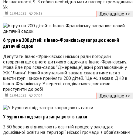
Незалежності, 9. З собою необхідно мати паспорт громадянина
Ук
Докладніше >>
15.04.2021
06:19
6 груп на 200 дітей: в Івано-Франківську запрацює новий
дитячий садок
Депутати Івано-Франківської міської ради погодили
створення ще одного дитячого садочка в Івано-Франківську.
Мова йде про ясла-садок "Джерельце", який розташований у
ЖК "Липки". Новий комунальний заклад складатиметься з
шести груп і зможе прийняти 200 дітей. "Це 41 заклад ДНЗ в
Івано-Франківську. У вересні, сподіваємося, зможемо
приступити до робі
Докладніше >>
12.04.2021
07:04
У Бурштині від завтра запрацюють садки
З 30 березня відновлюють освітній процес у закладах
дошкільної освіти на території міської громади з обов’язковим