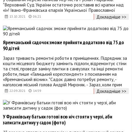
"Верховний Суд України остаточно розставив всі крапки над
«і»! Івано-Франківська єпархія Української Православної
Докладніше >>
13.10.2021
06:21
Яремчанський садочок зможе прийняти додатково від 75 до
90 дітей
Зараз тривають ремонтні роботи в приміщеннях. Підрядник за
кошти місцевого бюджету замінить підлоги, відремонтує стіни
та стелі, проведе заміну плитки в санвузлах та інші ремонтні
роботи, пише «Галицький кореспондент» з посиланням на
«Яремчанський вісник». "Садок давно потребує ремонту, -
наголосив міський голова Андрій Мироняк. - Зараз, коли прим
Докладніше >>
22.09.2021
14:59
У Франківську батьки готові всю ніч стояти у черзі, аби
записати дитину у садок (фото)