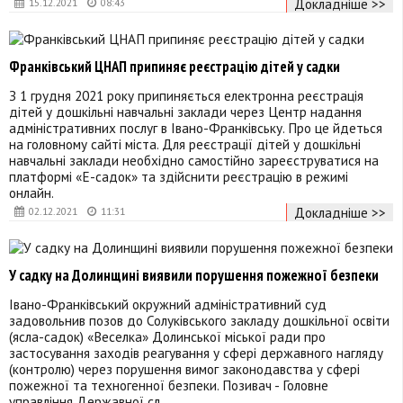
Докладніше >>
15.12.2021
08:43
Франківський ЦНАП припиняє реєстрацію дітей у садки
З 1 грудня 2021 року припиняється електронна реєстрація
дітей у дошкільні навчальні заклади через Центр надання
адміністративних послуг в Івано-Франківську. Про це йдеться
на головному сайті міста. Для реєстрації дітей у дошкільні
навчальні заклади необхідно самостійно зареєструватися на
платформі «Е-садок» та здійснити реєстрацію в режимі
онлайн.
Докладніше >>
02.12.2021
11:31
У садку на Долинщині виявили порушення пожежної безпеки
Івано-Франківський окружний адміністративний суд
задовольнив позов до Солуківського закладу дошкільної освіти
(ясла-садок) «Веселка» Долинської міської ради про
застосування заходів реагування у сфері державного нагляду
(контролю) через порушення вимог законодавства у сфері
пожежної та техногенної безпеки. Позивач - Головне
управління Державної сл