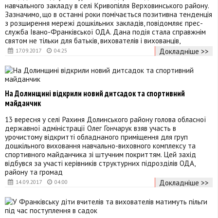
навчального закладу в селі Кривопілля Верховинського району.
Зазначимо, що в останні роки помічається позитивна тенденція
з розширення мережі дошкільних закладів, повідомляє прес-
служба Івано-Франківської ОДА. Дана подія стала справжнім
святом не тільки для батьків, вихователів і вихованців,
Докладніше >>
17.09.2017
04:25
На Долинщині відкрили новий дитсадок та спортивний
майданчик
13 вересня у селі Рахиня Долинського району голова обласної
державної адміністрації Олег Гончарук взяв участь в
урочистому відкритті обладнаного приміщення для груп
дошкільного виховання навчально-виховного комплексу та
спортивного майданчика зі штучним покриттям. Цей захід
відбувся за участі керівників структурних підрозділів ОДА,
району та громад
Докладніше >>
14.09.2017
04:00