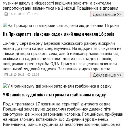
музичну школу в місцевості вирішили закрити, а вчителям
запропонували звільнитися на 2 місяці. Працівників відправил
Докладніше >>
16.11.2018
12:30
На Прикарпатті відкрили садок, який люди чекали 16 років
Днями у Середньому Березові Косівського району відкрили
новий дитячий садок «Березунчик». На відкриття очікувала не
тільки дітвора гірського села, але й мешканці навколишніх сіл,
оскільки на садок вони чекали довгих шістнадцять років,
повідомляє прес-служба ОДА. Присутні священики освятили
новенький, чудовий садочок. Заступник директора депа
Докладніше >>
18.10.2018
12:03
У Франківську дві жінки затримали грабіжника в садку
Подія трапилася 17 жовтня на території дитячого садка.
Працівниці закладу не дозволили грабіжнику далеко піти:
самотужки дві жінки затримали чоловіка. Поліцейські, прибувши
на місце злочину, встановили, що 25-річний уродженець
Рівненщини, раніше судимий за аналогічні злочини, зайшов на