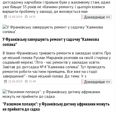
дитсадочку харчоблок і пральня були у жахливому стані, адже
уже більше 35 років не «бачили» ремонту. І цьогоріч взялися
вирішити проблему у закладі, де виховується мал
Докладніше >>
31.08.2019
14:35
У Франківську завершують ремонт у садочку "Калинова
сопілка"
В Івано-Франківську тривають ремонти в закладах освіти. Про
це міський голова Руслан Марцінків розповів на своїй сторінці у
соціальній мережі. "Літо - час ремонтів у закладах освіти.
Завітав до дитсадка №4 "Калинова сопілка". Тут проводять
ремонтні роботи частини приміщень. Все вже на стадії
завершення!" - пише міський голова. До теми: У з
Докладніше >>
22.06.2019
13:49
"Расизмом попахує": у Франківську дитину африканки можуть
не прийняти до садка