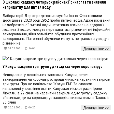
В школах і садках у чотирьох районах Прикарпаття виявили
непридатну для пиття воду
Лабораторії Держпродспоживслужби Івано-Франківщини
дослідили в 2020 році 2952 проби питної води. Адже вживання
недоброякісної питної води негативно впливає на здоров'я
людини. З водою можуть передаватися різноманітні інфекційні
захворювання, яйця гельмінтів, збудники протозойних
захворювань. Патогенні збудники можуть потрапляти у воду з
різними не
Докладніше >>
01.02.2021
16:01
У Калуші закрили три групи у дитсадках через коронавірус
Нещодавно, у дошкільних закладах Калуша, через
захворювання на коронавірус працівників, на карантин закрили
три групи. Про це повідомляє "Калуш.FM". За словами
начальниці управління освіти Калуської міської ради Ірини
Люклян, із 22 січня на карантин закрили одну групу у садочку
«Росинка», де на коронавірус захворіла вихователька. Також із
25 січня
Докладніше >>
26.01.2021
06:20