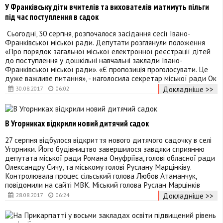
У Франківську діти вчителів та вихователів матимуть пільги
під час поступлення в садок
Сьогодні, 30 серпня, розпочалося засідання сесії Івано-
Франківської міської ради. Депутати розглянули положення
«Про порядок загальної міської електронної реєстрації дітей
до поступлення у дошкільні навчальні заклади Івано-
Франківської міської ради». «Є пропозиція проголосувати. Це
дуже важливе питання», - наголосила секретар міської ради Ок
Докладніше >>
30.08.2017
06:02
В Угорниках відкрили новий дитячий садок
27 серпня відбулося відкриття нового дитячого садочку в селі
Угорники. Його будівництво завершилося завдяки сприянню
депутата міської ради Романа Онуфріїва, голові обласної ради
Олександру Сичу, та міському голові Руслану Марцінківу.
Контролювала процес сільський голова Любов Атаманчук,
повідомили на сайті МВК. Міський голова Руслан Марцінків
Докладніше >>
28.08.2017
06:24