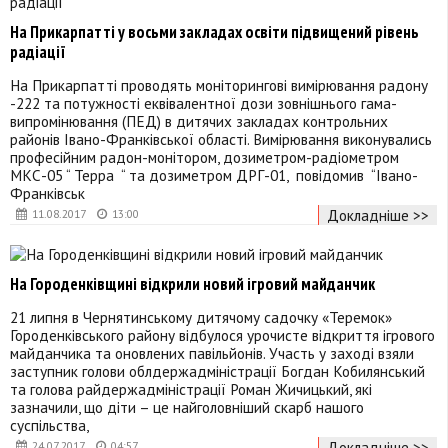
На Прикарпатті у восьми закладах освіти підвищений рівень
радіації
На Прикарпатті проводять моніторингові вимірювання радону
-222 та потужності еквівалентної дози зовнішнього гама-
випромінювання (ПЕД) в дитячих закладах контрольних
районів Івано-Франківської області. Вимірювання виконувались
професійним радон-монітором, дозиметром-радіометром
МКС-05 “ Терра “ та дозиметром ДРГ-01, повідомив “Івано-
Франківськ
Докладніше >>
11.08.2017
13:00
На Городенківщині відкрили новий ігровий майданчик
21 липня в Чернятинському дитячому садочку «Теремок»
Городенківського району відбулося урочисте відкриття ігрового
майданчика та оновлених павільйонів. Участь у заході взяли
заступник голови облдержадміністрації Богдан Кобилянський
та голова райдержадміністрації Роман Жичицький, які
зазначили, що діти – це найголовніший скарб нашого
суспільства,
Докладніше >>
24.07.2017
04:57