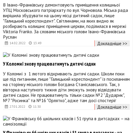
В Івано-Франківську демонтовують приміщення колишньої
УПЦ Московського патріархату по вул. Чорновола. Міська рада
вирішила збудувати на цьому місці дитячий садок, пише
"Галицький кореспондент". Світлинами, на яких видно як
розбирають колишнє приміщення церкви, поділилася в мережі
Viktoria Franko. За словами міського голови Івано-Франківська
Руслан
Докладніше >>
14.02.2022
13:49
У Коломиї знову працюватимуть дитячі садки
У Коломиї з 1 лютого відкривають дитячі садки. Школи поки
ще під питанням, пише "Галицький кореспондент" із посиланням
на сторінку міського голови Богдана Станіславського. Так, з
вівторка наступного тижня діти зможуть знову відвідувати
дитячі садки. Не працюватимуть тільки садки №2 "Дударик",
№7 "Росинка" та №16 "Орлятко", адже там досі спостеріг
Докладніше >>
27.01.2022
11:30
У Франківську 66 шкільних класів і 51 група в дитсадках – на