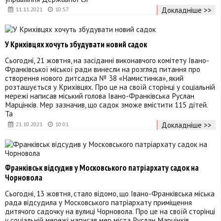
Докладніше >>
11.11.2021
10:57
У Крихівцях хочуть збудувати новий садок
Сьогодні, 21 жовтня, на засіданні виконавчого комітету Івано-
Франківської міської ради винесли на розгляд питання про
створення нового дитсадка № 38 «Намистинка», який
розташується у Крихівцях. Про це на своїй сторінці у соціальній
мережі написав міський голова Івано-Франківська Руслан
Марцінків. Мер зазначив, що садок зможе вмістити 115 дітей.
Та
Докладніше >>
21.10.2021
10:01
Франківськ відсудив у Московського патріархату садок на
Чорновола
Сьогодні, 13 жовтня, стало відомо, що Івано-Франківська міська
рада відсудила у Московського патріархату приміщення
дитячого садочку на вулиці Чорновола. Про це на своїй сторінці
у соціальній мережі написав мер міста Руслан Марцінків.