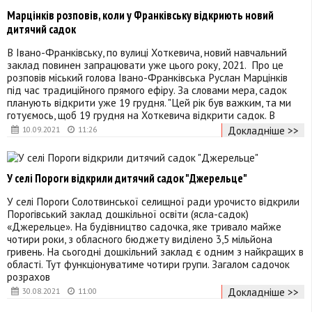
Марцінків розповів, коли у Франківську відкриють новий
дитячий садок
В Івано-Франківську, по вулиці Хоткевича, новий навчальний
заклад повинен запрацювати уже цього року, 2021. Про це
розповів міський голова Івано-Франківська Руслан Марцінків
під час традиційного прямого ефіру. За словами мера, садок
планують відкрити уже 19 грудня. "Цей рік був важким, та ми
готуємось, щоб 19 грудня на Хоткевича відкрити садок. В
Докладніше >>
10.09.2021
11:26
У селі Пороги відкрили дитячий садок "Джерельце"
У селі Пороги Солотвинської селищної ради урочисто відкрили
Порогівський заклад дошкільної освіти (ясла-садок)
«Джерельце». На будівництво садочка, яке тривало майже
чотири роки, з обласного бюджету виділено 3,5 мільйона
гривень. На сьогодні дошкільний заклад є одним з найкращих в
області. Тут функціонуватиме чотири групи. Загалом садочок
розрахов
Докладніше >>
30.08.2021
11:00