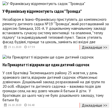
У Франківську відремонтують садок "Троянда"
Незабаром в Івано-Франківську приступлять до комплексного
ремонту дитячого садка №19 "Троянда", який розташований за
адресою Галицька, 101-А. У дошкільному навчальному закладі
встановлять сучасну систему вентиляції та опалення, "теплу
підлогу" та індивідуальний тепловий пункт. Також утеплять
фасад будівлі, горище та цоколь, замінять всі вхідні две
Докладніше >>
23.11.2020
07:59
На Прикарпатті відкрили ще один дитячий садочок
У селі Братківці Тисменицького району 25 жовтня, у день
храмового свята, відкрили дитячий садочок «Малесенькі
дзвіночки». Дошкільний заклад розрахований на дві групи по
20 осіб. «Відкриття дитячого садочка – важлива подія для
громади села, на яку довго чекали й батьки й діти. У
Братківцях до цього часу не було дошкільного закладу, тому
батьки бу
Докладніше >>
26.10.2020
06:40