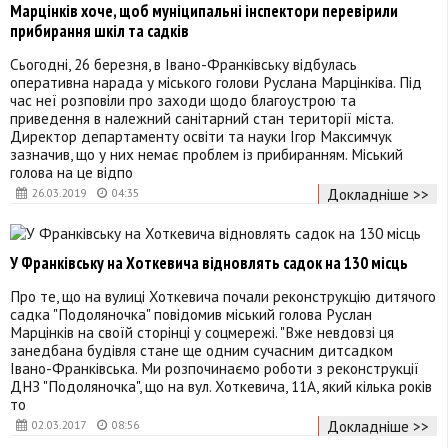
Марцінків хоче, щоб муніципальні інспектори перевірили
прибирання шкіл та садків
Сьогодні, 26 березня, в Івано-Франківську відбулась
оперативна нарада у міського голови Руслана Марцінківа. Під
час неї розповіли про заходи щодо благоустрою та
приведення в належний санітарний стан території міста.
Директор департаменту освіти та науки Ігор Максимчук
зазначив, що у них немає проблем із прибиранням. Міський
голова на це відпо
Докладніше >>
26.03.2019
04:35
У Франківську на Хоткевича відновлять садок на 130 місць
Про те, що на вулиці Хоткевича почали реконструкцію дитячого
садка "Подоляночка" повідомив міський голова Руслан
Марцінків на своїй сторінці у соцмережі. "Вже невдовзі ця
занедбана будівля стане ще одним сучасним дитсадком
Івано-Франківська. Ми розпочинаємо роботи з реконструкції
ДНЗ "Подоляночка", що на вул. Хоткевича, 11А, який кілька років
то
Докладніше >>
02.03.2017
08:56