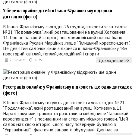
У березні прийме дітей: в Івано-Франківську відкрили
дитсадок (фото)
В Івано-Франківську сьогодні, 26 грудня, відкрили ясла-садок
№21 “Подоляночка”, який розташований на вулиці Хоткевича,
11. Про це на своїй сторінці повідомив міський голова Івано-
Франківська Руслан Марцінків, пише "Галицький кореспондент".
Це дев'ятий садочок, який відкрився в Івано-Франківську "Він
просторий, світлий, теплий, мелодійний і спорти
Докладніше >>
26.12.2021
10:25
Реєстрація онлайн: у Франківську відкриють ще один дитсадок
(фото)
В Івано-Франківську готують до відкриття ясла-садок №21
"Подоляночка", який розташований на вулиці Хоткевича, 11.
Наразі закупили іграшки та розставили меблі, пише "Галицький
кореспондент" з посиланням на сторінку міського голови. "Цей
садок має свою історію. Свого часу повернули будівлю з
"Укрзалізниці" і фактично заново її збудували. Для нас ва