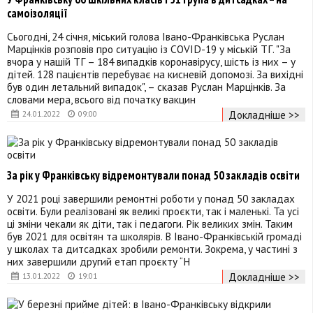
самоізоляції
Сьогодні, 24 січня, міський голова Івано-Франківська Руслан
Марцінків розповів про ситуацію із COVID-19 у міській ТГ. "За
вчора у нашій ТГ – 184 випадків коронавірусу, шість із них – у
дітей. 128 пацієнтів перебуває на кисневій допомозі. За вихідні
був один летальний випадок", – сказав Руслан Марцінків. За
словами мера, всього від початку вакцин
Докладніше >>
24.01.2022
09:00
За рік у Франківську відремонтували понад 50 закладів освіти
У 2021 році завершили ремонтні роботи у понад 50 закладах
освіти. Були реалізовані як великі проєкти, так і маленькі. Та усі
ці зміни чекали як діти, так і педагоги. Рік великих змін. Таким
був 2021 для освітян та школярів. В Івано-Франківській громаді
у школах та дитсадках зробили ремонти. Зокрема, у частині з
них завершили другий етап проєкту “Н
Докладніше >>
13.01.2022
19:01