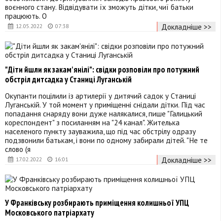
воєнного стану. Відвідувати їх зможуть дітки, чиї батьки
працюють. О
Докладніше >>
12.05.2022
07:38
"Діти йшли як закам'янілі": свідки розповіли про потужний
обстріл дитсадка у Станиці Луганській
Окупанти поцілили із артилерії у дитячий садок у Станиці
Луганській. У той момент у приміщенні снідали дітки. Під час
попадання снаряду вони дуже налякалися, пише "Галицький
кореспондент" з посиланням на "24 канал". Жителька
населеного пункту зауважила, що під час обстрілу одразу
подзвонили батькам, і вони по одному забирали дітей. "Не те
слово (я
Докладніше >>
17.02.2022
16:01
У Франківську розбирають приміщення колишньої УПЦ
Московського патріархату