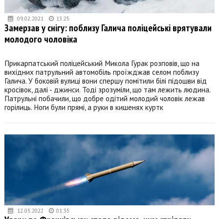
09.02.2021
13:25
Замерзав у снігу: поблизу Галича поліцейські врятували
молодого чоловіка
Прикарпатський поліцейський Микола Гурак розповів, що на
вихідних патрульний автомобіль проїжджав селом поблизу
Галича. У боковій вулиці вони спершу помітили білі підошви від
кросівок, далі - джинси. Тоді зрозуміли, що там лежить людина.
Патрульні побачили, що добре одітий молодий чоловік лежав
горілиць. Ноги були прямі, а руки в кишенях куртк
12.03.2022
01:35