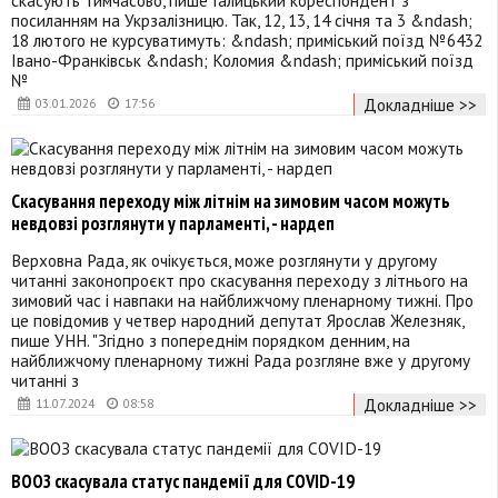
посиланням на Укрзалізницю. Так, 12, 13, 14 січня та 3 &ndash;
18 лютого не курсуватимуть: &ndash; приміський поїзд №6432
Івано-Франківськ &ndash; Коломия &ndash; приміський поїзд
№
Докладніше >>
03.01.2026
17:56
Скасування переходу між літнім на зимовим часом можуть
невдовзі розглянути у парламенті, - нардеп
Верховна Рада, як очікується, може розглянути у другому
читанні законопроєкт про скасування переходу з літнього на
зимовий час і навпаки на найближчому пленарному тижні. Про
це повідомив у четвер народний депутат Ярослав Железняк,
пише УНН. "Згідно з попереднім порядком денним, на
найближчому пленарному тижні Рада розгляне вже у другому
читанні з
Докладніше >>
11.07.2024
08:58
ВООЗ скасувала статус пандемії для COVID-19