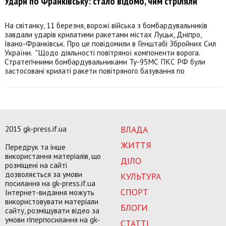
Удари по Франківську: стало відомо, чим стріляли
На світанку, 11 березня, ворожі війська з бомбардувальників
завдали ударів крилатими ракетами містах Луцьк, Дніпро,
Івано-Франківськ. Про це повідомили в Генштабі Збройних Сил
України. "Щодо діяльності повітряної компоненти ворога.
Стратегічними бомбардувальниками Ту-95МС ПКС РФ були
застосовані крилаті ракети повітряного базування по
2015 gk-press.if.ua
ВЛАДА
ЖИТТЯ
Передрук та інше
використання матеріалів, що
ДІЛО
розміщені на сайті
дозволяється за умови
КУЛЬТУРА
посилання на gk-press.if.ua
СПОРТ
Інтернет-видання можуть
використовувати матеріали
БЛОГИ
сайту, розміщувати відео за
умови гіперпосилання на gk-
СТАТТІ