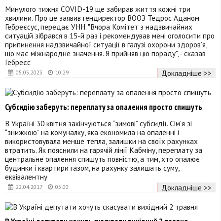
Минулого тижня COVID-19 ще забирав життя кожні три
хвилини. Про це заявив гендиректор ВООЗ Тедрос Аданом
Гебреєсус, передає УНН. "Вчора Комітет з надзвичайних
ситуацій зібрався в 15-й раз і рекомендував мені оголосити про
припинення надзвичайної ситуації в галузі охорони здоров’я,
що має міжнародне значення. Я прийняв цю пораду", - сказав
Гебреєс
Докладніше >>
05.05.2023
10:29
Субсидію заберуть: переплату за опалення просто спишуть
В Україні 30 квітня закінчуються “зимові” субсидії. Сім’я зі
“знижкою” на комуналку, яка економила на опаленні і
використовувала менше тепла, залишки на своїх рахунках
втратить. Як пояснили на гарячій лінії Кабміну, переплату за
центральне опалення спишуть повністю, а тим, хто опалює
будинки і квартири газом, на рахунку залишать суму,
еквівалентну
Докладніше >>
22.04.2017
05:00