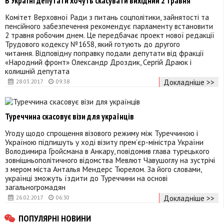
В Україні депутати хочуть скасувати вихідний 2 травня
Комітет Верховної Ради з питань соцполітики, зайнятості та
пенсійного забезпечення рекомендує парламенту встановити
2 травня робочим днем. Це передбачає проект нової редакції
Трудового кодексу №1658, який готують до другого
читання. Відповідну поправку подали депутати від фракції
«Народний фронт» Олександр Дроздик, Сергій Драюк і
колишній депутата
Докладніше >>
28.03.2017
09:38
Туреччина скасовує візи для українців
Угоду щодо спрощення візового режиму між Туреччиною і
Україною підпишуть у ході візиту прем’єр-міністра України
Володимира Гройсмана в Анкару, повідомив глава турецького
зовнішньополітичного відомства Мевлют Чавушоглу на зустрічі
з мером міста Анталья Мендерс Тюрелом. За його словами,
українці зможуть їздити до Туреччини на основі
загальногромадян
Докладніше >>
26.02.2017
06:30
ПОПУЛЯРНІ НОВИНИ