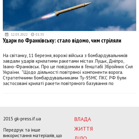
12.03.2022
01:35
Удари по Франківську: стало відомо, чим стріляли
На світанку, 11 березня, ворожі війська з бомбардувальників
завдали ударів крилатими ракетами містах Луцьк, Дніпро,
Івано-Франківськ. Про це повідомили в Генштабі Збройних Сил
України. "Щодо діяльності повітряної компоненти ворога.
Стратегічними бомбардувальниками Ту-95МС ПКС РФ були
застосовані крилаті ракети повітряного базування по
2015 gk-press.if.ua
ВЛАДА
ЖИТТЯ
Передрук та інше
використання матеріалів, що
ДІЛО