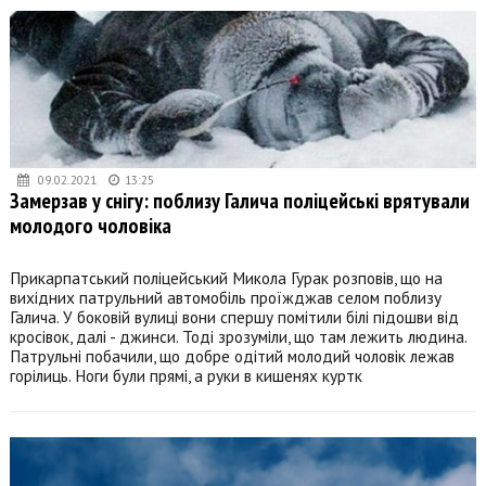
09.02.2021
13:25
Замерзав у снігу: поблизу Галича поліцейські врятували
молодого чоловіка
Прикарпатський поліцейський Микола Гурак розповів, що на
вихідних патрульний автомобіль проїжджав селом поблизу
Галича. У боковій вулиці вони спершу помітили білі підошви від
кросівок, далі - джинси. Тоді зрозуміли, що там лежить людина.
Патрульні побачили, що добре одітий молодий чоловік лежав
горілиць. Ноги були прямі, а руки в кишенях куртк