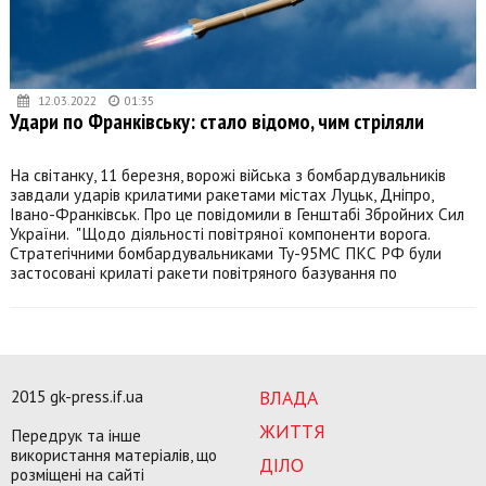
12.03.2022
01:35
Удари по Франківську: стало відомо, чим стріляли
На світанку, 11 березня, ворожі війська з бомбардувальників
завдали ударів крилатими ракетами містах Луцьк, Дніпро,
Івано-Франківськ. Про це повідомили в Генштабі Збройних Сил
України. "Щодо діяльності повітряної компоненти ворога.
Стратегічними бомбардувальниками Ту-95МС ПКС РФ були
застосовані крилаті ракети повітряного базування по
2015 gk-press.if.ua
ВЛАДА
ЖИТТЯ
Передрук та інше
використання матеріалів, що
ДІЛО
розміщені на сайті