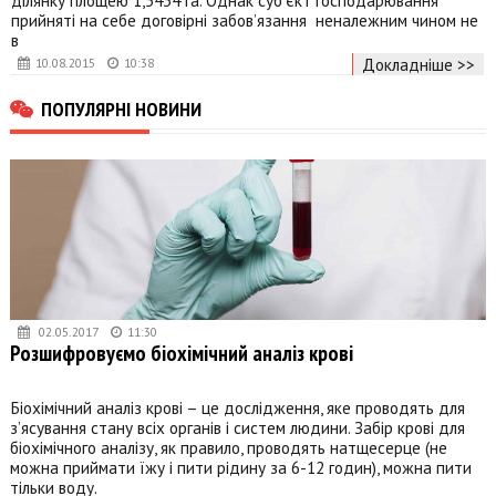
ділянку площею 1,5434 га. Однак суб’єкт господарювання
прийняті на себе договірні забов’язання неналежним чином не
в
Докладніше >>
10.08.2015
10:38
ПОПУЛЯРНІ НОВИНИ
02.05.2017
11:30
Розшифровуємо біохімічний аналіз крові
Біохімічний аналіз крові – це дослідження, яке проводять для
з’ясування стану всіх органів і систем людини. Забір крові для
біохімічного аналізу, як правило, проводять натщесерце (не
можна приймати їжу і пити рідину за 6-12 годин), можна пити
тільки воду.