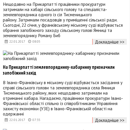
Нещодавно на Прикарпатті працівники прокуратури
затримали на хабарі сільського голову та спеціаліста-
землевпорядника одного із сіл Тисменицького
району. Затримали посадовців у приміщенні сільської ради.
Сьогодні, 22 січня, у франківському міському суді відбувається
обрання запобіжного заходу сільському голові Ямниці та
землевпоряднику Роману Биб
Докладніше >>
22.01.2017
08:05
На Прикарпатті землевпоряднику-хабарнику призначили
запобіжний захід
В Івано-Франківську в міському суді відбувається засідання у
справі сільського голови та землевпорядника села Ямниця
Тисменицького району, яких нещодавно затримали на
отриманні хабара. Нагадаємо, працівники прокуратури Івано-
Франківської області спільно із співробітниками Управління
захисту економіки (УЗЕ) в Івано-Франківській області на
одержанні
Докладніше >>
22.01.2017
07:35