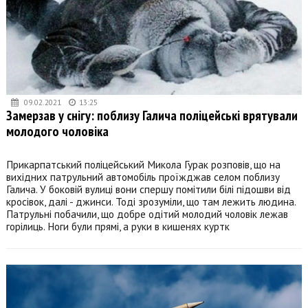
09.02.2021
13:25
Замерзав у снігу: поблизу Галича поліцейські врятували
молодого чоловіка
Прикарпатський поліцейський Микола Гурак розповів, що на
вихідних патрульний автомобіль проїжджав селом поблизу
Галича. У боковій вулиці вони спершу помітили білі підошви від
кросівок, далі - джинси. Тоді зрозуміли, що там лежить людина.
Патрульні побачили, що добре одітий молодий чоловік лежав
горілиць. Ноги були прямі, а руки в кишенях куртк