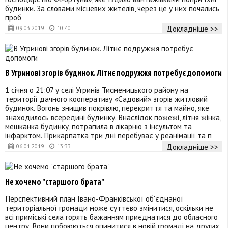
будинки. За словами місцевих жителів, через це у них почались
проб
Докладніше >>
09.03.2019
10:40
В Угринові згорів будинок. Літнє подружжя потребує допомоги
1 січня о 21:07 у селі Угринів Тисменицького району на
території дачного кооперативу «Садовий» згорів житловий
будинок. Вогонь знищив покрівлю, перекриття та майно, яке
знаходилось всередині будинку. Внаслідок пожежі, літня жінка,
мешканка будинку, потрапила в лікарню з інсультом та
інфарктом. Прикарпатка три дні перебуває у реанімації та п
Докладніше >>
06.01.2019
13:33
Не хочемо "старшого брата"
Перспективний план Івано-Франківської об'єднаної
територіальної громади може суттєво змінитися, оскільки не
всі приміські села горять бажанням приєднатися до обласного
центру. Вони побоюються опинитися в новій громаді на других