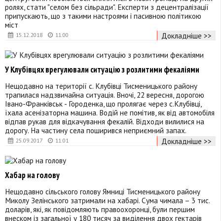
ролях, стати "селом без сільради". Експерти з децентралізації
припускають, що з такими настроями і пасивною політикою
міст
Докладніше >>
15.12.2018
11:00
У Клубівцях врегулювали ситуацію з розлитими фекаліями
Нещодавно на території с. Клубівці Тисменицького району
трапилася надзвичайна ситуація. Вночі, 22 вересня, дорогою
Івано-Франківськ - Городенка, що пролягає через с.Клубівці,
їхала асенізаторна машина. Водій не помітив, як від автомобіля
відпав рукав для відкачування фекалій. Відходи вилилися на
дорогу. На частину села поширився неприємний запах.
Докладніше >>
25.09.2017
11:01
Хабар на голову
Нещодавно сільського голову Ямниці Тисменицького району
Миколу Зелінського затримали на хабарі. Сума чимала – 3 тис.
доларів, які, як повідомляють правоохоронці, були першим
внеском із загальної у 180 тисяч за виділення двох гектарів