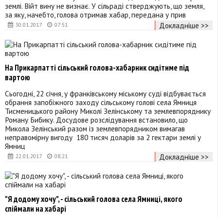
землі. Війт вину не визнає. У сільраді стверджують, що земля,
за яку, начебто, голова отримав хабар, передана у прив
Докладніше >>
30.01.2017
07:51
На Прикарпатті сільський голова-хабарник сидітиме під
вартою
Сьогодні, 22 січня, у франківському міському суді відбувається
обрання запобіжного заходу сільському голові села Ямниця
Тисменицького району Миколі Зелінському та землевпоряднику
Роману Бибику. Досудове розслідування встановило, що
Микола Зелінський разом із землевпорядником вимагав
неправомірну вигоду 180 тисяч доларів за 2 гектари землі у
Ямниц
Докладніше >>
22.01.2017
08:21
"Я додому хочу", - сільський голова села Ямниці, якого
спіймали на хабарі