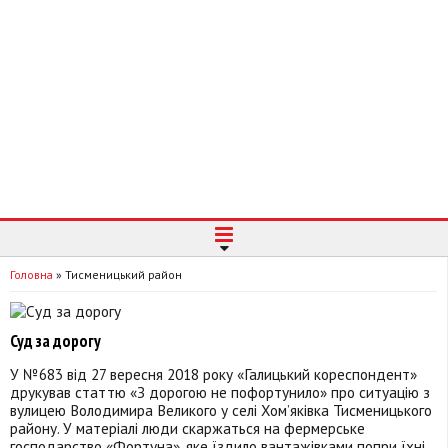
Головна
»
Тисменицький район
Суд за дорогу
У №683 від 27 вересня 2018 року «Галицький кореспондент»
друкував статтю «З дорогою не пофортунило» про ситуацію з
вулицею Володимира Великого у селі Хом’яківка Тисменицького
району. У матеріалі люди скаржаться на фермерське
господарство «Фортуна», яке їздило вантажівками попри їхні