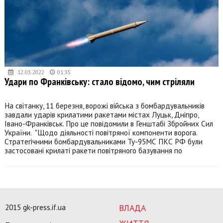
12.03.2022
01:35
Удари по Франківську: стало відомо, чим стріляли
На світанку, 11 березня, ворожі війська з бомбардувальників
завдали ударів крилатими ракетами містах Луцьк, Дніпро,
Івано-Франківськ. Про це повідомили в Генштабі Збройних Сил
України. "Щодо діяльності повітряної компоненти ворога.
Стратегічними бомбардувальниками Ту-95МС ПКС РФ були
застосовані крилаті ракети повітряного базування по
2015 gk-press.if.ua
ВЛАДА