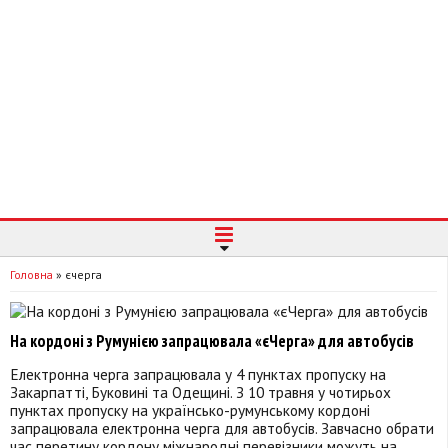
Головна
»
єчерга
На кордоні з Румунією запрацювала «єЧерга» для автобусів
Електронна черга запрацювала у 4 пунктах пропуску на
Закарпатті, Буковині та Одещині. З 10 травня у чотирьох
пунктах пропуску на українсько-румунському кордоні
запрацювала електронна черга для автобусів. Завчасно обрати
час перетину кордону міжнародні перевізники можуть на