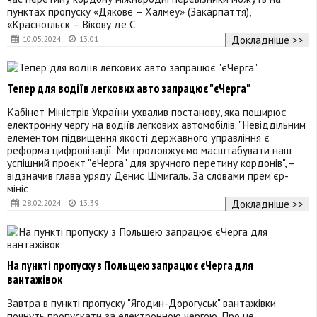
пунктах пропуску «Дякове – Халмеу» (Закарпаття),
«Красноїльск – Вікову де С
Докладніше >>
10.05.2024
13:01
Тепер для водіїв легкових авто запрацює "єЧерга"
Кабінет Міністрів України ухвалив постанову, яка поширює
електронну чергу на водіїв легкових автомобілів. "Невіддільним
елементом підвищення якості державного управління є
реформа цифровізації. Ми продовжуємо масштабувати наш
успішний проєкт "єЧерга" для зручного перетину кордонів", –
відзначив глава уряду Денис Шмигаль. За словами прем’єр-
мініс
Докладніше >>
28.02.2024
13:39
На пункті пропуску з Польщею запрацює єЧерга для
вантажівок
Завтра в пункті пропуску "Ягодин-Дорогуськ" вантажівки
почнуть пропускати за електронною чергою. Про це