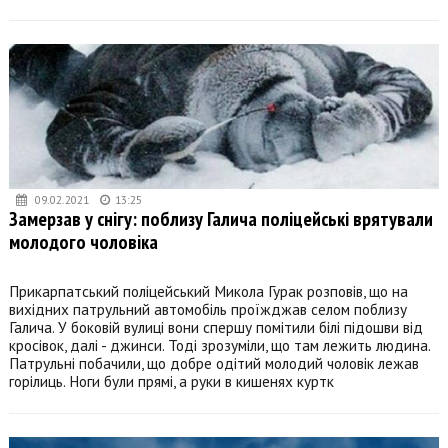
09.02.2021
13:25
Замерзав у снігу: поблизу Галича поліцейські врятували
молодого чоловіка
Прикарпатський поліцейський Микола Гурак розповів, що на
вихідних патрульний автомобіль проїжджав селом поблизу
Галича. У боковій вулиці вони спершу помітили білі підошви від
кросівок, далі - джинси. Тоді зрозуміли, що там лежить людина.
Патрульні побачили, що добре одітий молодий чоловік лежав
горілиць. Ноги були прямі, а руки в кишенях куртк