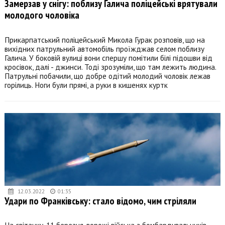
Замерзав у снігу: поблизу Галича поліцейські врятували
молодого чоловіка
Прикарпатський поліцейський Микола Гурак розповів, що на
вихідних патрульний автомобіль проїжджав селом поблизу
Галича. У боковій вулиці вони спершу помітили білі підошви від
кросівок, далі - джинси. Тоді зрозуміли, що там лежить людина.
Патрульні побачили, що добре одітий молодий чоловік лежав
горілиць. Ноги були прямі, а руки в кишенях куртк
12.03.2022
01:35
Удари по Франківську: стало відомо, чим стріляли