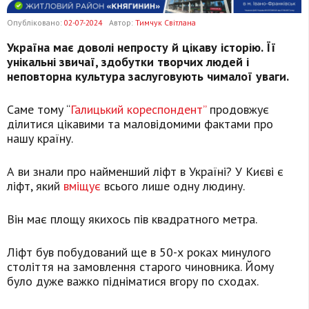
Опубліковано:
02-07-2024
Автор:
Тимчук Світлана
Україна має доволі непросту й цікаву історію. Її
унікальні звичаї, здобутки творчих людей і
неповторна культура заслуговують чималої уваги.
Саме тому “
Галицький кореспондент”
продовжує
ділитися цікавими та маловідомими фактами про
нашу країну.
А ви знали про найменший ліфт в Україні? У Києві є
ліфт, який
вміщує
всього лише одну людину.
Він має площу якихось пів квадратного метра.
Ліфт був побудований ще в 50-х роках минулого
століття на замовлення старого чиновника. Йому
було дуже важко підніматися вгору по сходах.