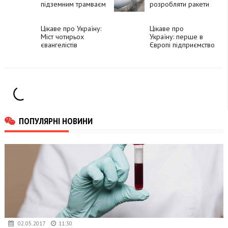
підземним трамваєм
розробляти ракети
"Нептун"
Цікаве про Україну:
Цікаве про
Міст чотирьох
Україну: перше в
євангелістів
Європі підприємство
з вироблення
сільськогосподарських
машин
ПОПУЛЯРНІ НОВИНИ
02.05.2017
11:30