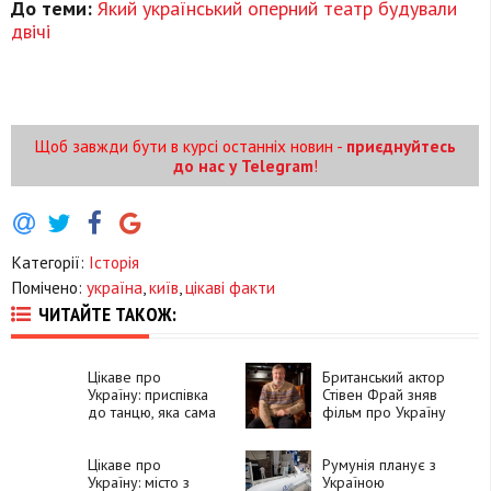
До теми:
Який український оперний театр будували
двічі
Щоб завжди бути в курсі останніх новин -
приєднуйтесь
до нас у Telegram
!
Категорії:
Історія
Помічено:
україна
,
київ
,
цікаві факти
ЧИТАЙТЕ ТАКОЖ:
Цікаве про
Британський актор
Україну: приспівка
Стівен Фрай зняв
до танцю, яка сама
фільм про Україну
ним стала
Цікаве про
Румунія планує з
Україну: місто з
Україною