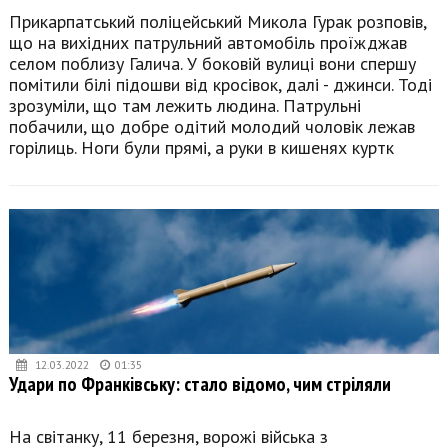
Прикарпатський поліцейський Микола Гурак розповів,
що на вихідних патрульний автомобіль проїжджав
селом поблизу Галича. У боковій вулиці вони спершу
помітили білі підошви від кросівок, далі - джинси. Тоді
зрозуміли, що там лежить людина. Патрульні
побачили, що добре одітий молодий чоловік лежав
горілиць. Ноги були прямі, а руки в кишенях куртк
12.03.2022
01:35
Удари по Франківську: стало відомо, чим стріляли
На світанку, 11 березня, ворожі війська з