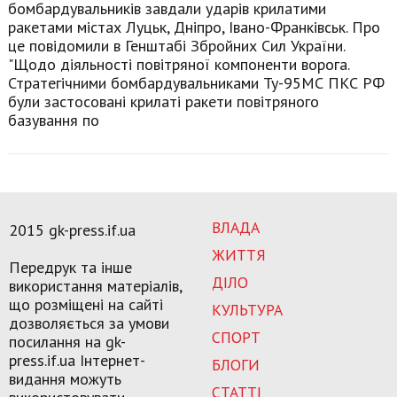
бомбардувальників завдали ударів крилатими
ракетами містах Луцьк, Дніпро, Івано-Франківськ. Про
це повідомили в Генштабі Збройних Сил України.
"Щодо діяльності повітряної компоненти ворога.
Стратегічними бомбардувальниками Ту-95МС ПКС РФ
були застосовані крилаті ракети повітряного
базування по
ВЛАДА
2015 gk-press.if.ua
ЖИТТЯ
Передрук та інше
ДІЛО
використання матеріалів,
що розміщені на сайті
КУЛЬТУРА
дозволяється за умови
СПОРТ
посилання на gk-
press.if.ua Інтернет-
БЛОГИ
видання можуть
СТАТТІ