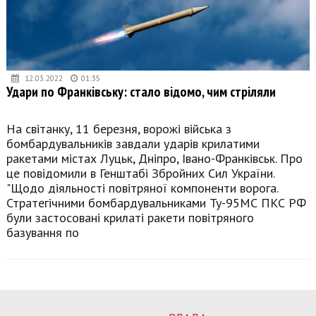
12.03.2022
01:35
Удари по Франківську: стало відомо, чим стріляли
На світанку, 11 березня, ворожі війська з
бомбардувальників завдали ударів крилатими
ракетами містах Луцьк, Дніпро, Івано-Франківськ. Про
це повідомили в Генштабі Збройних Сил України.
"Щодо діяльності повітряної компоненти ворога.
Стратегічними бомбардувальниками Ту-95МС ПКС РФ
були застосовані крилаті ракети повітряного
базування по