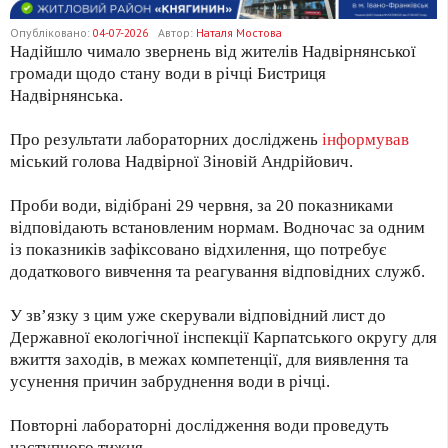
Опубліковано:
04-07-2026
Автор:
Наталя Мостова
Надійшло чимало звернень від жителів Надвірнянської
громади щодо стану води в річці Бистриця
Надвірнянська.
Про результати лабораторних досліджень
інформував
міський голова Надвірної Зіновій Андрійович.
Проби води, відібрані 29 червня, за 20 показниками
відповідають встановленим нормам. Водночас за одним
із показників зафіксовано відхилення, що потребує
додаткового вивчення та реагування відповідних служб.
У зв’язку з цим уже скерували відповідний лист до
Державної екологічної інспекції Карпатського округу для
вжиття заходів, в межах компетенції, для виявлення та
усунення причин забруднення води в річці.
Повторні лабораторні дослідження води проведуть
наступного тижня.