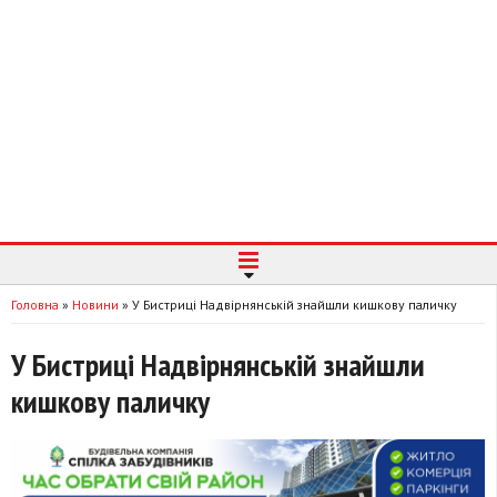
Головна
»
Новини
»
У Бистриці Надвірнянській знайшли кишкову паличку
У Бистриці Надвірнянській знайшли
кишкову паличку