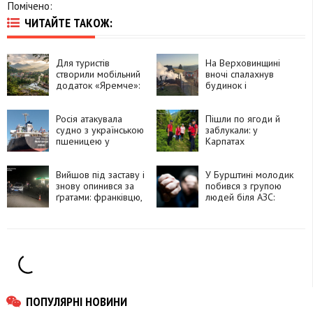
Помічено:
ЧИТАЙТЕ ТАКОЖ:
Для туристів
На Верховинщині
створили мобільний
вночі спалахнув
додаток «Яремче»:
будинок і
що в ньому можна
господарські
знайти
споруди:
Росія атакувала
травмувалася жінка
Пішли по ягоди й
судно з українською
заблукали: у
пшеницею у
Карпатах
Чорному морі: є
рятувальники за
загиблий та
допомогою дрона
поранені
Вийшов під заставу і
знайшли двох жінок
У Бурштині молодик
знову опинився за
побився з групою
ґратами: франківцю,
людей біля АЗС:
який стріляв у
поліція встановлює
знайомого біля АЗС,
всіх учасників
оголосили нову
підозру
ПОПУЛЯРНІ НОВИНИ