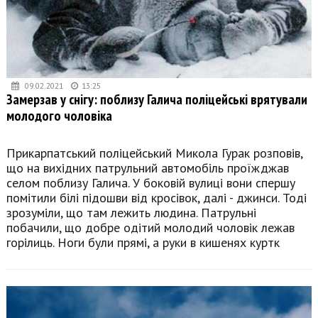
09.02.2021
13:25
Замерзав у снігу: поблизу Галича поліцейські врятували
молодого чоловіка
Прикарпатський поліцейський Микола Гурак розповів,
що на вихідних патрульний автомобіль проїжджав
селом поблизу Галича. У боковій вулиці вони спершу
помітили білі підошви від кросівок, далі - джинси. Тоді
зрозуміли, що там лежить людина. Патрульні
побачили, що добре одітий молодий чоловік лежав
горілиць. Ноги були прямі, а руки в кишенях куртк