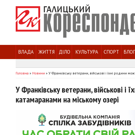
ВЛАДА
ЖИТТЯ
ДІЛО
КУЛЬТУРА
СПОРТ
БЛО
Головна
»
Новини
»
У Франківську ветерани, військові і їхні родини м
У Франківську ветерани, військові і
катамаранами на міському озері