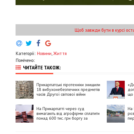
Щоб завжди бути в курсі ост
Категорії:
Новини
,
Життя
Помічено:
ЧИТАЙТЕ ТАКОЖ:
Прикарпатські піротехніки знищили
«Де
18 вибухонебезпечних предметів
доп
часів Другої світової війни
що 
доп
бан
На Прикарпатті через суд
На 
вимагають від агрофірми сплатити
роз
понад 600 тис. грн боргу за
пер
оренду землі