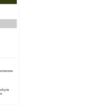
иштовхали
обусів
ми