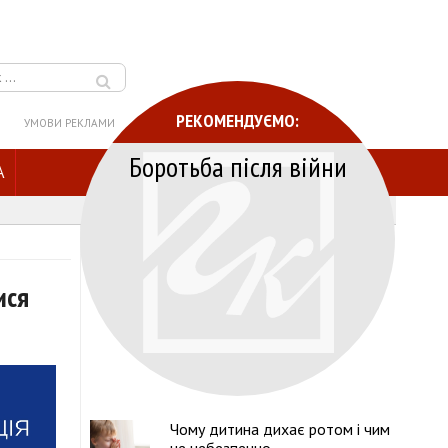
РЕКОМЕНДУЄМО:
УМОВИ РЕКЛАМИ
Боротьба після війни
A
ися
Чому дитина дихає ротом і чим