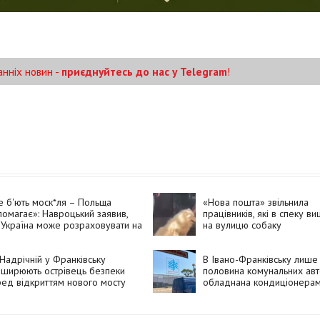
анніх новин -
приєднуйтесь до нас у Telegram
!
 б'ють моск*ля – Польща
«Нова пошта» звільнила
омагає»: Навроцький заявив,
працівників, які в спеку в
Україна може розраховувати на
на вулицю собаку
омогу Польщі, але «без
д*рівських прапорів»
Надрічній у Франківську
В Івано-Франківську лише
ширюють острівець безпеки
половина комунальних авт
ед відкриттям нового мосту
обладнана кондиціонера