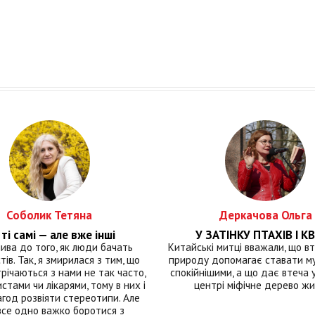
Соболик Тетяна
Деркачова Ольга
ті самі — але вже інші
У ЗАТІНКУ ПТАХІВ І КВ
лива до того, як люди бачать
Китайські митці вважали, що вт
тів. Так, я змирилася з тим, що
природу допомагає ставати м
річаються з нами не так часто,
спокійнішими, а що дає втеча у 
истами чи лікарями, тому в них і
центрі міфічне дерево ж
год розвіяти стереотипи. Але
все одно важко боротися з