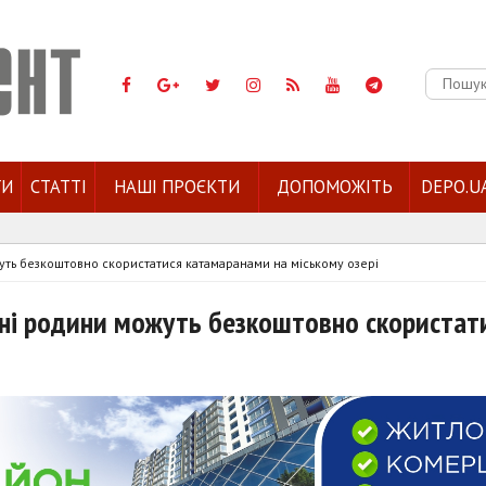
Пошук:
ГИ
СТАТТІ
НАШІ ПРОЄКТИ
ДОПОМОЖІТЬ
DEPO.U
ожуть безкоштовно скористатися катамаранами на міському озері
 їхні родини можуть безкоштовно скористат