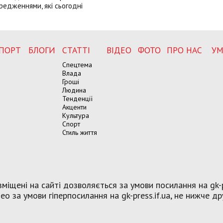
редженнями, які сьогодні
ПОРТ
БЛОГИ
СТАТТІ
ВІДЕО
ФОТО
ПРО НАС
УМ
Спецтема
Влада
Гроші
Людина
Тенденції
Акценти
Культура
Спорт
Стиль життя
міщені на сайті дозволяється за умови посилання на gk-p
о за умови гіперпосилання на gk-press.if.ua, не нижче др