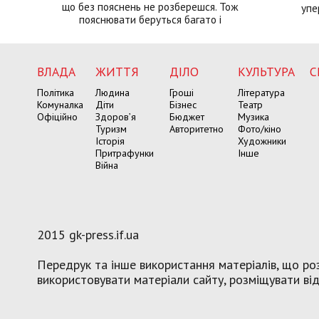
що без пояснень не розберешся. Тож
упе
пояснювати беруться багато і
ВЛАДА
ЖИТТЯ
ДІЛО
КУЛЬТУРА
С
Політика
Людина
Гроші
Література
Комуналка
Діти
Бізнес
Театр
Офіційно
Здоров’я
Бюджет
Музика
Туризм
Авторитетно
Фото/кіно
Історія
Художники
Притрафунки
Інше
Війна
2015 gk-press.if.ua
Передрук та інше використання матеріалів, що роз
використовувати матеріали сайту, розміщувати віде