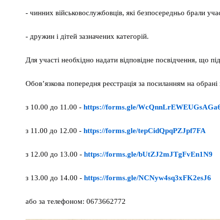
- чинних військовослужбовців, які безпосередньо брали уча
- дружин і дітей зазначених категорій.
Для участі необхідно надати відповідне посвідчення, що під
Обов’язкова попередня реєстрація за посиланням на обрані
з 10.00 до 11.00 -
https://forms.gle/WcQnnLrEWEUGsAGa
з 11.00 до 12.00 -
https://forms.gle/tepCidQpqPZJpf7FA
з 12.00 до 13.00 -
https://forms.gle/bUtZJ2mJTgFvEn1N9
з 13.00 до 14.00 -
https://forms.gle/NCNyw4sq3xFK2esJ6
або за телефоном: 0673662772