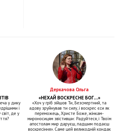
Деркачова Ольга
ІТІВ
«НЕХАЙ ВОСКРЕСНЕ БОГ…»
еча у дику
«Хоч у гріб зійшов Ти, Безсмертний, та
удрішими і
адову зруйнував ти силу, і воскрес єси як
світ, де у
переможець, Христе Боже, жінкам-
иття?
мироносицям звістивши: Радуйтеся, і Твоїм
апостолам мир даруєш, падшим подаєш
воскресіння». Саме цей великодній кондак