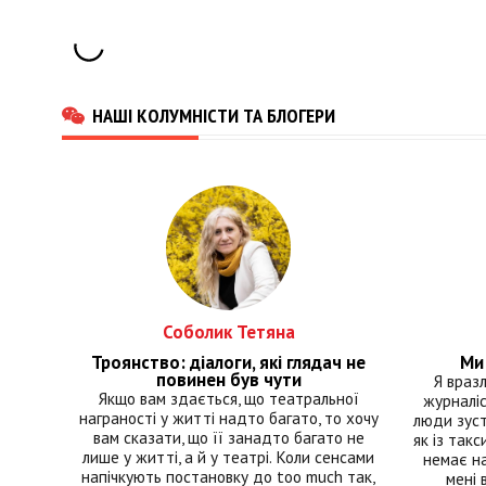
НАШІ КОЛУМНІСТИ ТА БЛОГЕРИ
Соболик Тетяна
Троянство: діалоги, які глядач не
Ми 
повинен був чути
Я враз
Якщо вам здається, що театральної
журналіс
награності у житті надто багато, то хочу
люди зуст
вам сказати, що її занадто багато не
як із такс
лише у житті, а й у театрі. Коли сенсами
немає на
напічкують постановку до too much так,
мені 