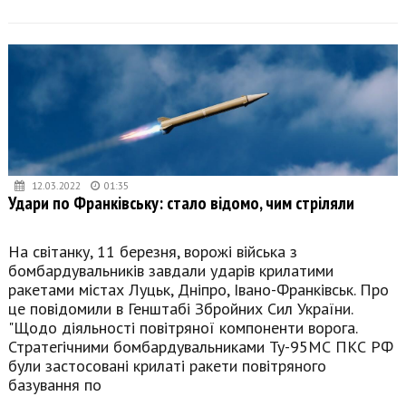
12.03.2022
01:35
Удари по Франківську: стало відомо, чим стріляли
На світанку, 11 березня, ворожі війська з
бомбардувальників завдали ударів крилатими
ракетами містах Луцьк, Дніпро, Івано-Франківськ. Про
це повідомили в Генштабі Збройних Сил України.
"Щодо діяльності повітряної компоненти ворога.
Стратегічними бомбардувальниками Ту-95МС ПКС РФ
були застосовані крилаті ракети повітряного
базування по