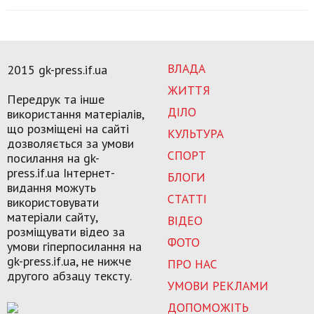
ВЛАДА
2015 gk-press.if.ua
ЖИТТЯ
Передрук та інше
ДІЛО
використання матеріалів,
що розміщені на сайті
КУЛЬТУРА
дозволяється за умови
СПОРТ
посилання на gk-
press.if.ua Інтернет-
БЛОГИ
видання можуть
СТАТТІ
використовувати
матеріали сайту,
ВІДЕО
розміщувати відео за
ФОТО
умови гіперпосилання на
gk-press.if.ua, не нижче
ПРО НАС
другого абзацу тексту.
УМОВИ РЕКЛАМИ
ДОПОМОЖІТЬ