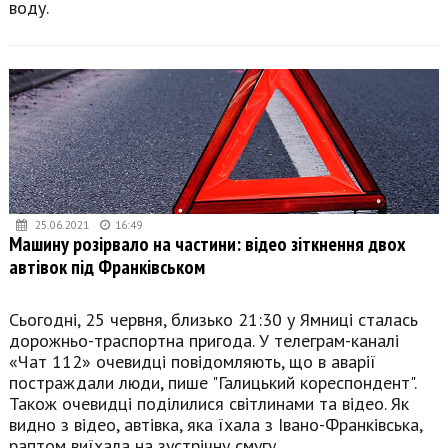
воду.
25.06.2021
16:49
Машину розірвало на частини: відео зіткнення двох
автівок під Франківськом
Сьогодні, 25 червня, близько 21:30 у Ямниці сталась
дорожньо-траспортна пригода. У телеграм-каналі
«Чат 112» очевидці повідомляють, що в аварії
постраждали люди, пише "Галицький кореспондент".
Також очевидці поділилися світлинами та відео. Як
видно з відео, автівка, яка їхала з Івано-Франківська,
раптом виїхала на зустрічну смугу