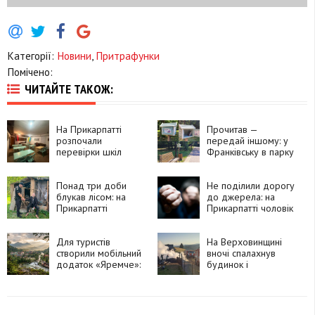
Категорії:
Новини
,
Притрафунки
Помічено:
ЧИТАЙТЕ ТАКОЖ:
На Прикарпатті
Прочитав —
розпочали
передай іншому: у
перевірки шкіл
Франківську в парку
перед новим
Шевченка працює
навчальним роком
безкоштовний
Понад три доби
книгообмін
Не поділили дорогу
блукав лісом: на
до джерела: на
Прикарпатті
Прикарпатті чоловік
знайшли 76-річного
побив
чоловіка, який зник
односельчанку
дорогою по воду
Для туристів
На Верховинщині
створили мобільний
вночі спалахнув
додаток «Яремче»:
будинок і
що в ньому можна
господарські
знайти
споруди:
травмувалася жінка