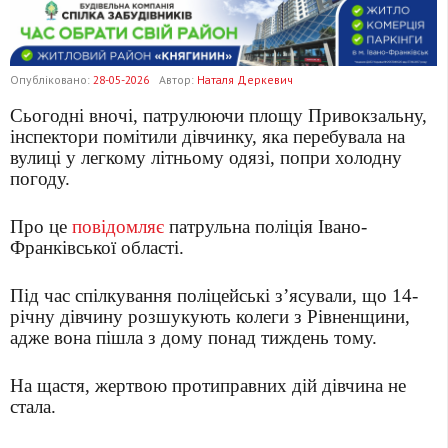
Опубліковано:
28-05-2026
Автор:
Наталя Деркевич
Сьогодні вночі, патрулюючи площу Привокзальну,
інспектори помітили дівчинку, яка перебувала на
вулиці у легкому літньому одязі, попри холодну
погоду.
Про це
повідомляє
патрульна поліція Івано-
Франківської області.
Під час спілкування поліцейські з’ясували, що 14-
річну дівчину розшукують колеги з Рівненщини,
адже вона пішла з дому понад тиждень тому.
На щастя, жертвою протиправних дій дівчина не
стала.