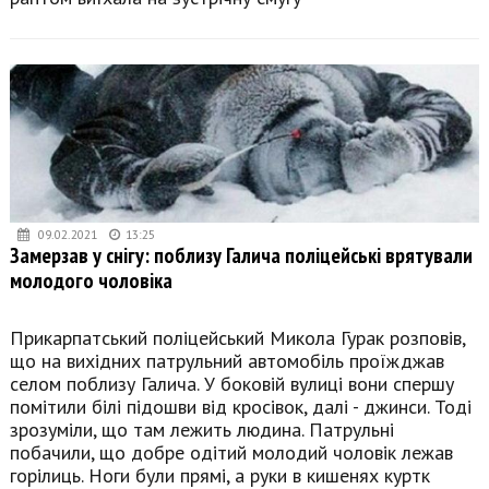
09.02.2021
13:25
Замерзав у снігу: поблизу Галича поліцейські врятували
молодого чоловіка
Прикарпатський поліцейський Микола Гурак розповів,
що на вихідних патрульний автомобіль проїжджав
селом поблизу Галича. У боковій вулиці вони спершу
помітили білі підошви від кросівок, далі - джинси. Тоді
зрозуміли, що там лежить людина. Патрульні
побачили, що добре одітий молодий чоловік лежав
горілиць. Ноги були прямі, а руки в кишенях куртк