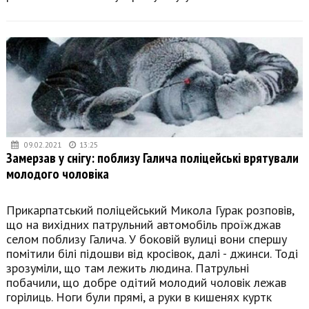
09.02.2021
13:25
Замерзав у снігу: поблизу Галича поліцейські врятували
молодого чоловіка
Прикарпатський поліцейський Микола Гурак розповів,
що на вихідних патрульний автомобіль проїжджав
селом поблизу Галича. У боковій вулиці вони спершу
помітили білі підошви від кросівок, далі - джинси. Тоді
зрозуміли, що там лежить людина. Патрульні
побачили, що добре одітий молодий чоловік лежав
горілиць. Ноги були прямі, а руки в кишенях куртк