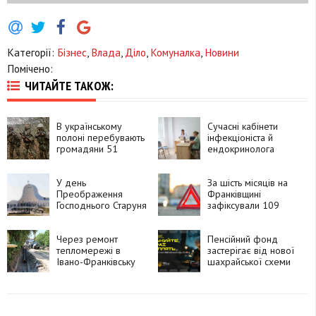
Категорії:
Бізнес
,
Влада
,
Діло
,
Комуналка
,
Новини
Помічено:
ЧИТАЙТЕ ТАКОЖ:
В українському
Сучасні кабінети
полоні перебувають
інфекціоніста й
громадяни 51
ендокринолога
країни, які воювали
з'явилися у міській
за Росію
поліклініці №2 в
У день
Івано-Франківську
За шість місяців на
Преображення
Франківщині
Господнього Старуня
зафіксували 109
прийматиме
ДТП з вини
Патріаршу прощу
нетверезих водіїв
Через ремонт
Пенсійний фонд
тепломережі в
застерігає від нової
Івано-Франківську
шахрайської схеми
перекрили частину
дороги