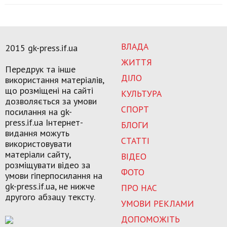
ВЛАДА
2015 gk-press.if.ua
ЖИТТЯ
Передрук та інше
ДІЛО
використання матеріалів,
що розміщені на сайті
КУЛЬТУРА
дозволяється за умови
СПОРТ
посилання на gk-
press.if.ua Інтернет-
БЛОГИ
видання можуть
СТАТТІ
використовувати
матеріали сайту,
ВІДЕО
розміщувати відео за
ФОТО
умови гіперпосилання на
gk-press.if.ua, не нижче
ПРО НАС
другого абзацу тексту.
УМОВИ РЕКЛАМИ
ДОПОМОЖІТЬ