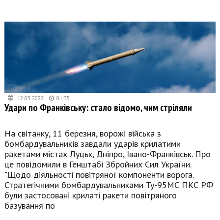
12.03.2022
01:35
Удари по Франківську: стало відомо, чим стріляли
На світанку, 11 березня, ворожі війська з
бомбардувальників завдали ударів крилатими
ракетами містах Луцьк, Дніпро, Івано-Франківськ. Про
це повідомили в Генштабі Збройних Сил України.
"Щодо діяльності повітряної компоненти ворога.
Стратегічними бомбардувальниками Ту-95МС ПКС РФ
були застосовані крилаті ракети повітряного
базування по