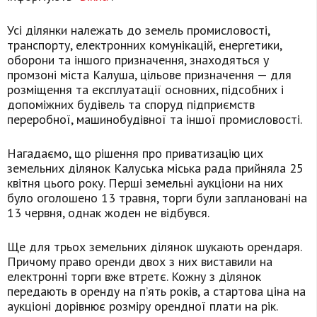
Усі ділянки належать до земель промисловості,
транспорту, електронних комунікацій, енергетики,
оборони та іншого призначення, знаходяться у
промзоні міста Калуша, цільове призначення — для
розміщення та експлуатації основних, підсобних і
допоміжних будівель та споруд підприємств
переробної, машинобудівної та іншої промисловості.
Нагадаємо, що рішення про приватизацію цих
земельних ділянок Калуська міська рада прийняла 25
квітня цього року. Перші земельні аукціони на них
було оголошено 13 травня, торги були заплановані на
13 червня, однак жоден не відбувся.
Ще для трьох земельних ділянок шукають орендаря.
Причому право оренди двох з них виставили на
електронні торги вже втретє. Кожну з ділянок
передають в оренду на п’ять років, а стартова ціна на
аукціоні дорівнює розміру орендної плати на рік.