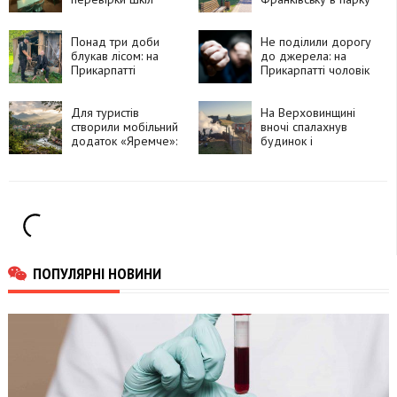
перед новим
Шевченка працює
навчальним роком
безкоштовний
Понад три доби
книгообмін
Не поділили дорогу
блукав лісом: на
до джерела: на
Прикарпатті
Прикарпатті чоловік
знайшли 76-річного
побив
чоловіка, який зник
односельчанку
дорогою по воду
Для туристів
На Верховинщині
створили мобільний
вночі спалахнув
додаток «Яремче»:
будинок і
що в ньому можна
господарські
знайти
споруди:
травмувалася жінка
ПОПУЛЯРНІ НОВИНИ