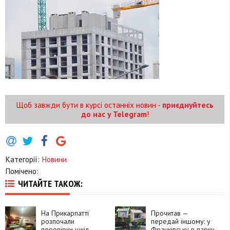
Щоб завжди бути в курсі останніх новин -
приєднуйтесь
до нас у Telegram
!
Категорії:
Новини
Помічено:
ЧИТАЙТЕ ТАКОЖ:
На Прикарпатті
Прочитав —
розпочали
передай іншому: у
перевірки шкіл
Франківську в парку