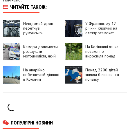
ЧИТАЙТЕ ТАКОЖ:
Невідомий дрон
У Франківську 12-
перетнув
річний хлопчик на
румунсько-
електросамокаті
болгарський кордон
потрапив під
і вибухнув
автомобіль
Камери допомогли
На Косівщині жінка
розшукати
незаконно
мотоцикліста, який
виростила понад
утік після ДТП у
270 рослин
Франківську
снотворного маку
На аварійно
Понад 2200 дітей
небезпечній ділянці
зникли безвісти від
в Коломиї
початку
встановлять камеру
повномасштабного
швидкості
вторгнення
ПОПУЛЯРНІ НОВИНИ