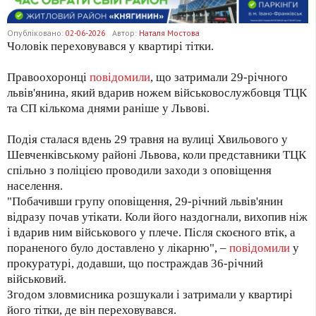
Опубліковано:
02-06-2026
Автор:
Наталя Мостова
Чоловік переховувався у квартирі тітки.
Правоохоронці
повідомили
, що затримали 29-річного
львів'янина, який вдарив ножем військовослужбовця ТЦК
та СП кількома днями раніше у Львові.
Подія сталася вдень 29 травня на вулиці Хвильового у
Шевченківському районі Львова, коли представники ТЦК
спільно з поліцією проводили заходи з оповіщення
населення.
"Побачивши групу оповіщення, 29-річний львів'янин
відразу почав утікати. Коли його наздогнали, вихопив ніж
і вдарив ним військового у плече. Після скоєного втік, а
пораненого було доставлено у лікарню", –
повідомили
у
прокуратурі, додавши, що постраждав 36-річний
військовий.
Згодом зловмисника розшукали і затримали у квартирі
його тітки, де він переховувався.