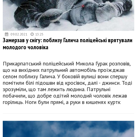
09.02.2021
13:25
Замерзав у снігу: поблизу Галича поліцейські врятували
молодого чоловіка
Прикарпатський поліцейський Микола Гурак розповів,
що на вихідних патрульний автомобіль проїжджав
селом поблизу Галича. У боковій вулиці вони спершу
помітили білі підошви від кросівок, далі - джинси. Тоді
зрозуміли, що там лежить людина. Патрульні
побачили, що добре одітий молодий чоловік лежав
горілиць. Ноги були прямі, а руки в кишенях куртк