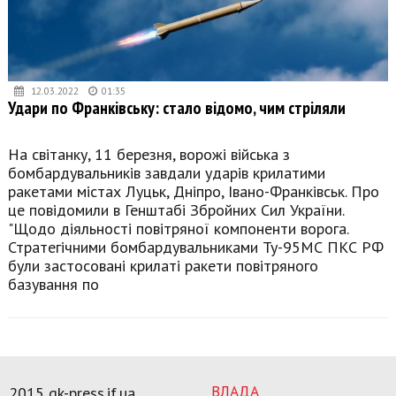
12.03.2022
01:35
Удари по Франківську: стало відомо, чим стріляли
На світанку, 11 березня, ворожі війська з
бомбардувальників завдали ударів крилатими
ракетами містах Луцьк, Дніпро, Івано-Франківськ. Про
це повідомили в Генштабі Збройних Сил України.
"Щодо діяльності повітряної компоненти ворога.
Стратегічними бомбардувальниками Ту-95МС ПКС РФ
були застосовані крилаті ракети повітряного
базування по
ВЛАДА
2015 gk-press.if.ua