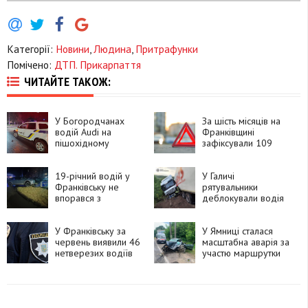
Категорії:
Новини
,
Людина
,
Притрафунки
Помічено:
ДТП. Прикарпаття
ЧИТАЙТЕ ТАКОЖ:
У Богородчанах
За шість місяців на
водій Audi на
Франківщині
пішохідному
зафіксували 109
переході збив 11-
ДТП з вини
річного хлопця
нетверезих водіїв
19-річний водій у
У Галичі
Франківську не
рятувальники
впорався з
деблокували водія
керуванням і скоїв
вантажівки після
ДТП
ДТП
У Франківську за
У Ямниці сталася
червень виявили 46
масштабна аварія за
нетверезих водіїв
участю маршрутки
та легковика