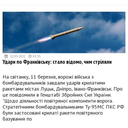
12.03.2022
01:35
Удари по Франківську: стало відомо, чим стріляли
На світанку, 11 березня, ворожі війська з
бомбардувальників завдали ударів крилатими
ракетами містах Луцьк, Дніпро, Івано-Франківськ. Про
це повідомили в Генштабі Збройних Сил України.
"Щодо діяльності повітряної компоненти ворога.
Стратегічними бомбардувальниками Ту-95МС ПКС РФ
були застосовані крилаті ракети повітряного
базування по