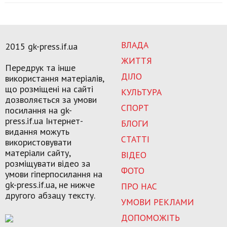
ВЛАДА
2015 gk-press.if.ua
ЖИТТЯ
Передрук та інше
ДІЛО
використання матеріалів,
що розміщені на сайті
КУЛЬТУРА
дозволяється за умови
СПОРТ
посилання на gk-
press.if.ua Інтернет-
БЛОГИ
видання можуть
СТАТТІ
використовувати
матеріали сайту,
ВІДЕО
розміщувати відео за
ФОТО
умови гіперпосилання на
gk-press.if.ua, не нижче
ПРО НАС
другого абзацу тексту.
УМОВИ РЕКЛАМИ
ДОПОМОЖІТЬ