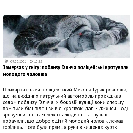
09.02.2021
13:25
Замерзав у снігу: поблизу Галича поліцейські врятували
молодого чоловіка
Прикарпатський поліцейський Микола Гурак розповів,
що на вихідних патрульний автомобіль проїжджав
селом поблизу Галича. У боковій вулиці вони спершу
помітили білі підошви від кросівок, далі - джинси. Тоді
зрозуміли, що там лежить людина. Патрульні
побачили, що добре одітий молодий чоловік лежав
горілиць. Ноги були прямі, а руки в кишенях куртк