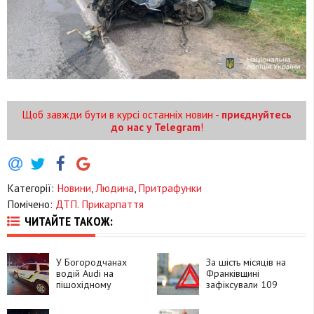
Щоб завжди бути в курсі останніх новин -
приєднуйтесь
до нас у Telegram
!
Категорії:
Новини
,
Людина
,
Притрафунки
Помічено:
ДТП. Прикарпаття
ЧИТАЙТЕ ТАКОЖ:
У Богородчанах
За шість місяців на
водій Audi на
Франківщині
пішохідному
зафіксували 109
переході збив 11-
ДТП з вини
річного хлопця
нетверезих водіїв