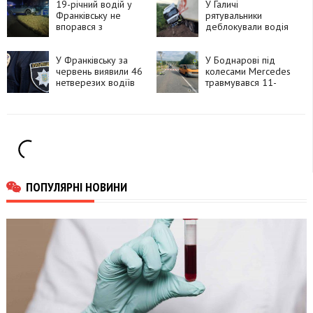
19-річний водій у
У Галичі
Франківську не
рятувальники
впорався з
деблокували водія
керуванням і скоїв
вантажівки після
ДТП
ДТП
У Франківську за
У Боднарові під
червень виявили 46
колесами Mercedes
нетверезих водіїв
травмувався 11-
річний велосипедист
ПОПУЛЯРНІ НОВИНИ