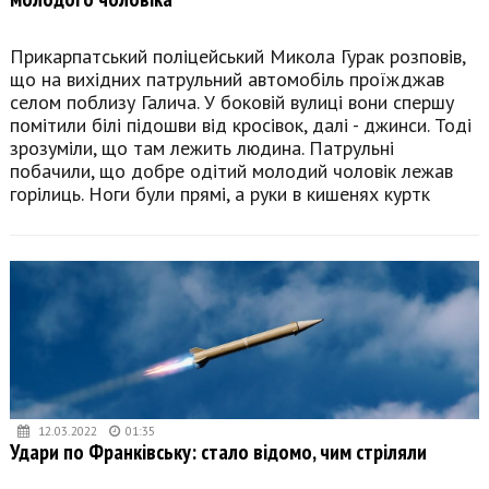
Прикарпатський поліцейський Микола Гурак розповів,
що на вихідних патрульний автомобіль проїжджав
селом поблизу Галича. У боковій вулиці вони спершу
помітили білі підошви від кросівок, далі - джинси. Тоді
зрозуміли, що там лежить людина. Патрульні
побачили, що добре одітий молодий чоловік лежав
горілиць. Ноги були прямі, а руки в кишенях куртк
12.03.2022
01:35
Удари по Франківську: стало відомо, чим стріляли