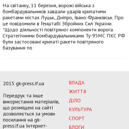
На світанку, 11 березня, ворожі війська з
бомбардувальників завдали ударів крилатими
ракетами містах Луцьк, Дніпро, Івано-Франківськ. Про
це повідомили в Генштабі Збройних Сил України.
"Щодо діяльності повітряної компоненти ворога.
Стратегічними бомбардувальниками Ту-95МС ПКС РФ
були застосовані крилаті ракети повітряного
базування по
ВЛАДА
2015 gk-press.if.ua
ЖИТТЯ
Передрук та інше
ДІЛО
використання матеріалів,
що розміщені на сайті
КУЛЬТУРА
дозволяється за умови
СПОРТ
посилання на gk-
press.if.ua Інтернет-
БЛОГИ