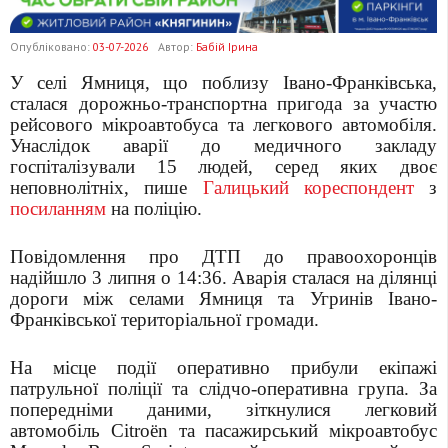
Опубліковано:
03-07-2026
Автор:
Бабій Ірина
У селі Ямниця, що поблизу Івано-Франківська,
сталася дорожньо-транспортна пригода за участю
рейсового мікроавтобуса та легкового автомобіля.
Унаслідок аварії до медичного закладу
госпіталізували 15 людей, серед яких двоє
неповнолітніх, пише
Галицький кореспондент
з
посиланням
на поліцію.
Повідомлення про ДТП до правоохоронців
надійшло 3 липня о 14:36. Аварія сталася на ділянці
дороги між селами Ямниця та Угринів Івано-
Франківської територіальної громади.
На місце події оперативно прибули екіпажі
патрульної поліції та слідчо-оперативна група. За
попередніми даними, зіткнулися легковий
автомобіль Citroën та пасажирський мікроавтобус