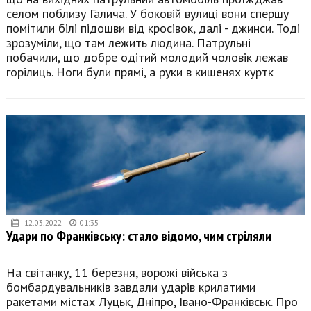
селом поблизу Галича. У боковій вулиці вони спершу
помітили білі підошви від кросівок, далі - джинси. Тоді
зрозуміли, що там лежить людина. Патрульні
побачили, що добре одітий молодий чоловік лежав
горілиць. Ноги були прямі, а руки в кишенях куртк
12.03.2022
01:35
Удари по Франківську: стало відомо, чим стріляли
На світанку, 11 березня, ворожі війська з
бомбардувальників завдали ударів крилатими
ракетами містах Луцьк, Дніпро, Івано-Франківськ. Про