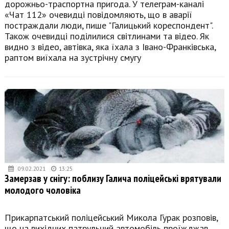
дорожньо-траспортна пригода. У телеграм-каналі
«Чат 112» очевидці повідомляють, що в аварії
постраждали люди, пише "Галицький кореспондент".
Також очевидці поділилися світлинами та відео. Як
видно з відео, автівка, яка їхала з Івано-Франківська,
раптом виїхала на зустрічну смугу
09.02.2021
13:25
Замерзав у снігу: поблизу Галича поліцейські врятували
молодого чоловіка
Прикарпатський поліцейський Микола Гурак розповів,
що на вихідних патрульний автомобіль проїжджав