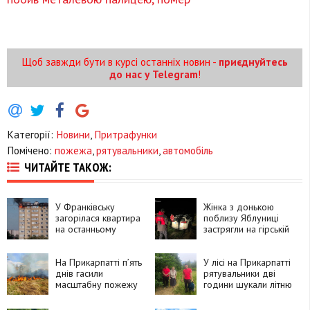
Щоб завжди бути в курсі останніх новин -
приєднуйтесь
до нас у Telegram
!
Категорії:
Новини
,
Притрафунки
Помічено:
пожежа
,
рятувальники
,
автомобіль
ЧИТАЙТЕ ТАКОЖ:
У Франківську
Жінка з донькою
загорілася квартира
поблизу Яблуниці
на останньому
застрягли на гірській
поверсі
дорозі
На Прикарпатті п’ять
У лісі на Прикарпатті
днів гасили
рятувальники дві
масштабну пожежу
години шукали літню
торфу
жінку