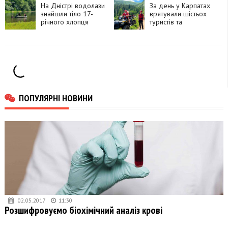
На Дністрі водолази
За день у Карпатах
знайшли тіло 17-
врятували шістьох
річного хлопця
туристів та
травмованого
собаку
ПОПУЛЯРНІ НОВИНИ
02.05.2017
11:30
Розшифровуємо біохімічний аналіз крові