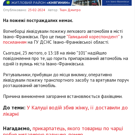
Опубліковано:
23-02-2024
Автор:
Ткач Дмитро
На пожежі постраждалих немає.
Вогнеборці ліквідували пожежу легкового автомобіля в місті
Івано-Франківськ. Про це пише
"Галицький кореспондент"
з
посиланням
на ГУ ДСНС Івано-Франківської області.
Сьогодні, 23 лютого, о 13:18 на лінію "101" надійшло
повідомлення про те, що горить припаркований автомобіль на
одній із вулиць міста Івано-Франківська.
Рятувальники, прибувши до місця виклику, оперативно
ліквідували пожежу транспортного засобу та врятували поруч
розташований автомобіль.
Причина виникнення загорання встановлюється фахівцями.
До теми:
У Калуші водій збив жінку, її доставили до
лікарні
Нагадаємо,
прикарпатець, якого товариш по чарці
побив металевою палицею, помер