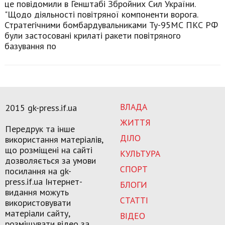
це повідомили в Генштабі Збройних Сил України.
"Щодо діяльності повітряної компоненти ворога.
Стратегічними бомбардувальниками Ту-95МС ПКС РФ
були застосовані крилаті ракети повітряного
базування по
ВЛАДА
2015 gk-press.if.ua
ЖИТТЯ
Передрук та інше
ДІЛО
використання матеріалів,
що розміщені на сайті
КУЛЬТУРА
дозволяється за умови
СПОРТ
посилання на gk-
press.if.ua Інтернет-
БЛОГИ
видання можуть
СТАТТІ
використовувати
матеріали сайту,
ВІДЕО
розміщувати відео за