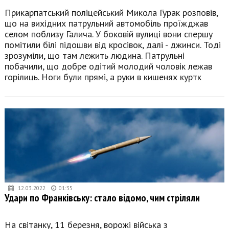
Прикарпатський поліцейський Микола Гурак розповів,
що на вихідних патрульний автомобіль проїжджав
селом поблизу Галича. У боковій вулиці вони спершу
помітили білі підошви від кросівок, далі - джинси. Тоді
зрозуміли, що там лежить людина. Патрульні
побачили, що добре одітий молодий чоловік лежав
горілиць. Ноги були прямі, а руки в кишенях куртк
12.03.2022
01:35
Удари по Франківську: стало відомо, чим стріляли
На світанку, 11 березня, ворожі війська з