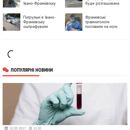
Івано-Франківську
буде розташована
перекрили частину
автобусна зупинка
дороги
Патрульні в Івано-
Франківські
Франківську
травматологи
оштрафували
поставили на ноги
інструктора, який
90-річну пацієнтку
проводив практичне
після складної
навчання без
операції
належного
документа
ПОПУЛЯРНІ НОВИНИ
02.05.2017
11:30