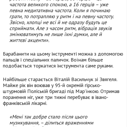
частота великого спокою, а 16 герців – уже
певна медитативна частота. Коли я починаю
грати, то потрапляю у ритм і на певну частоту.
Звісно, хлопці не всі й не одразу будуть це
сприймати. Але з часом ритм, вібрація звуків
змінюватимуть не лише їхні думки, але й
життєві акценти».
Барабанити на цьому інструменті можна з допомогою
пальців і спеціальних паличок. Воїнам більше
подобається торкатися інструмента саме руками.
Найбільше старається Віталій Васильчук зі Звягеля.
Майже рік він воював у 95-й окремій гірсько-
штурмовій Поліській бригаді під Мар’їнкою. Отримав
поранення ніг, уже три тижні перебуває в івано-
франківській лікарні.
«Мені так добре стало після цього
музикування, – ділиться враженнями