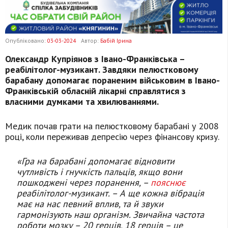
Опубліковано:
03-03-2024
Автор:
Бабій Ірина
Олександр Купріянов з Івано-Франківська –
реабілітолог-музикант. Завдяки пелюстковому
барабану допомагає пораненим військовим в Івано-
Франківській обласній лікарні справлятися з
власними думками та хвилюваннями.
Медик почав грати на пелюстковому барабані у 2008
році, коли переживав депресію через фінансову кризу.
«Гра на барабані допомагає відновити
чутливість і гнучкість пальців, якщо вони
пошкоджені через поранення, –
пояснює
реабілітолог-музикант. – А ще кожна вібрація
має на нас певний вплив, та й звуки
гармонізують наш організм. Звичайна частота
роботи мозку – 20 герців, 18 герців – це