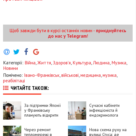
Щоб завжди бути в курсі останніх новин -
приєднуйтесь
до нас у Telegram
!
Категорії:
Війна
,
Життя
,
Здоров'я
,
Культура
,
Людина
,
Музика
,
Новини
Помічено:
Івано-Франківськ
,
військові
,
медицина
,
музика
,
реабілітаці
ЧИТАЙТЕ ТАКОЖ:
За підтримки Японії
Сучасні кабінети
у Франківську
інфекціоніста й
планують відкрити
ендокринолога
центр для
з'явилися у міській
військових із
поліклініці №2 в
втратою зору
Через ремонт
Івано-Франківську
Нова схема руху на
тепломережі в
вулиці Стуса: де