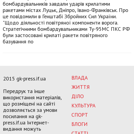
бомбардувальників завдали ударів крилатими
ракетами містах Луцьк, Дніпро, Івано-Франківськ. Про
це повідомили в Генштабі Збройних Сил України.
"Щодо діяльності повітряної компоненти ворога.
Стратегічними бомбардувальниками Ту-95МС ПКС РФ
були застосовані крилаті ракети повітряного
базування по
ВЛАДА
2015 gk-press.if.ua
ЖИТТЯ
Передрук та інше
ДІЛО
використання матеріалів,
що розміщені на сайті
КУЛЬТУРА
дозволяється за умови
СПОРТ
посилання на gk-
press.if.ua Інтернет-
БЛОГИ
видання можуть
СТАТТІ