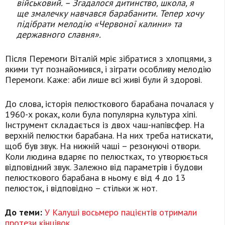
військовий. – Згадалося дитинство, школа, я
ще змалечку навчався барабанити. Тепер хочу
підібрати мелодію «Червоної калини» та
державного славня».
Після Перемоги Віталій мріє зібратися з хлопцями, з
якими тут познайомився, і зіграти особливу мелодію
Перемоги. Каже: аби лише всі живі були й здорові.
До слова, історія пелюсткового барабана почалася у
1960-х роках, коли була популярна культура хіпі.
Інструмент складається із двох чаш-напівсфер. На
верхній пелюстки барабана. На них треба натискати,
щоб був звук. На нижній чаші – резонуючі отвори.
Коли людина вдаряє по пелюстках, то утворюється
відповідний звук. Залежно від параметрів і будови
пелюсткового барабана в ньому є від 4 до 13
пелюсток, і відповідно – стільки ж нот.
До теми:
У Калуші восьмеро пацієнтів отримали
протези кінцівок