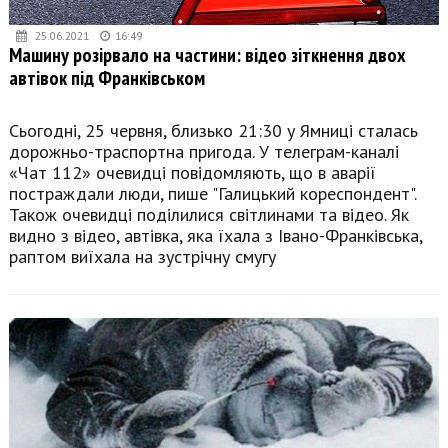
25.06.2021
16:49
Машину розірвало на частини: відео зіткнення двох
автівок під Франківськом
Сьогодні, 25 червня, близько 21:30 у Ямниці сталась
дорожньо-траспортна пригода. У телеграм-каналі
«Чат 112» очевидці повідомляють, що в аварії
постраждали люди, пише "Галицький кореспондент".
Також очевидці поділилися світлинами та відео. Як
видно з відео, автівка, яка їхала з Івано-Франківська,
раптом виїхала на зустрічну смугу