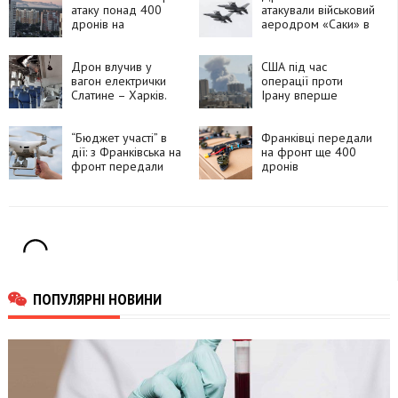
атаку понад 400
атакували військовий
дронів на
аеродром «Саки» в
Московську область
Криму
Дрон влучив у
США під час
вагон електрички
операції проти
Слатине – Харків.
Ірану вперше
Загинув пасажир
застосували
українську тактику
“Бюджет участі” в
дронів
Франківці передали
дії: з Франківська на
на фронт ще 400
фронт передали
дронів
210 FPV-дронів
ПОПУЛЯРНІ НОВИНИ