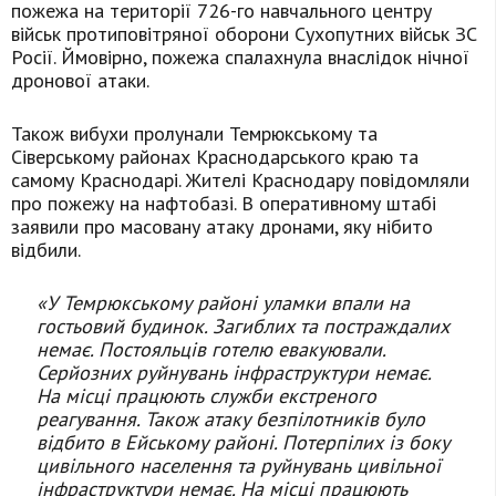
пожежа на території 726-го навчального центру
військ протиповітряної оборони Сухопутних військ ЗС
Росії. Ймовірно, пожежа спалахнула внаслідок нічної
дронової атаки.
Також вибухи пролунали Темрюкському та
Сіверському районах Краснодарського краю та
самому Краснодарі. Жителі Краснодару повідомляли
про пожежу на нафтобазі. В оперативному штабі
заявили про масовану атаку дронами, яку нібито
відбили.
«У Темрюкському районі уламки впали на
гостьовий будинок. Загиблих та постраждалих
немає. Постояльців готелю евакуювали.
Серйозних руйнувань інфраструктури немає.
На місці працюють служби екстреного
реагування. Також атаку безпілотників було
відбито в Ейському районі. Потерпілих із боку
цивільного населення та руйнувань цивільної
інфраструктури немає. На місці працюють