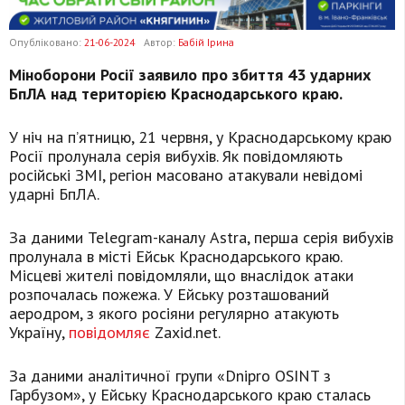
Опубліковано:
21-06-2024
Автор:
Бабій Ірина
Міноборони Росії заявило про збиття 43 ударних
БпЛА над територією Краснодарського краю.
У ніч на п’ятницю, 21 червня, у Краснодарському краю
Росії пролунала серія вибухів. Як повідомляють
російські ЗМІ, регіон масовано атакували невідомі
ударні БпЛА.
За даними Telegram-каналу Astra, перша серія вибухів
пролунала в місті Ейськ Краснодарського краю.
Місцеві жителі повідомляли, що внаслідок атаки
розпочалась пожежа. У Ейську розташований
аеродром, з якого росіяни регулярно атакують
Україну,
повідомляє
Zaxid.net.
За даними аналітичної групи «Dnipro OSINT з
Гарбузом», у Ейську Краснодарського краю сталась