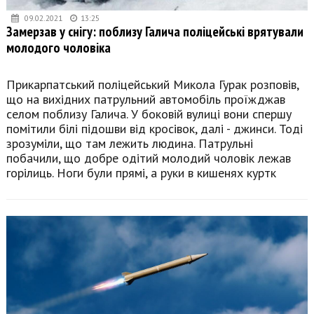
09.02.2021
13:25
Замерзав у снігу: поблизу Галича поліцейські врятували
молодого чоловіка
Прикарпатський поліцейський Микола Гурак розповів,
що на вихідних патрульний автомобіль проїжджав
селом поблизу Галича. У боковій вулиці вони спершу
помітили білі підошви від кросівок, далі - джинси. Тоді
зрозуміли, що там лежить людина. Патрульні
побачили, що добре одітий молодий чоловік лежав
горілиць. Ноги були прямі, а руки в кишенях куртк