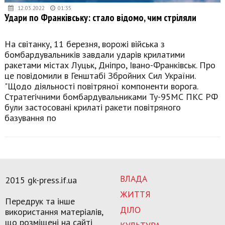
12.03.2022
01:35
Удари по Франківську: стало відомо, чим стріляли
На світанку, 11 березня, ворожі війська з
бомбардувальників завдали ударів крилатими
ракетами містах Луцьк, Дніпро, Івано-Франківськ. Про
це повідомили в Генштабі Збройних Сил України.
"Щодо діяльності повітряної компоненти ворога.
Стратегічними бомбардувальниками Ту-95МС ПКС РФ
були застосовані крилаті ракети повітряного
базування по
ВЛАДА
2015 gk-press.if.ua
ЖИТТЯ
Передрук та інше
ДІЛО
використання матеріалів,
що розміщені на сайті