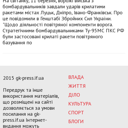
На світанку, 11 березня, ворожі війська з
бомбардувальників завдали ударів крилатими
ракетами містах Луцьк, Дніпро, Івано-Франківськ. Про
це повідомили в Генштабі Збройних Сил України.
"Щодо діяльності повітряної компоненти ворога.
Стратегічними бомбардувальниками Ту-95МС ПКС РФ
були застосовані крилаті ракети повітряного
базування по
ВЛАДА
2015 gk-press.if.ua
ЖИТТЯ
Передрук та інше
ДІЛО
використання матеріалів,
що розміщені на сайті
КУЛЬТУРА
дозволяється за умови
СПОРТ
посилання на gk-
press.if.ua Інтернет-
БЛОГИ
видання можуть