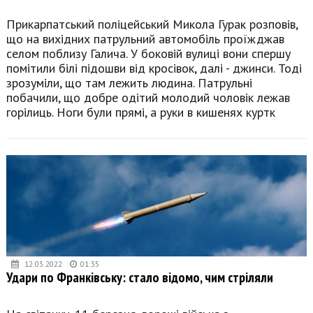
Прикарпатський поліцейський Микола Гурак розповів,
що на вихідних патрульний автомобіль проїжджав
селом поблизу Галича. У боковій вулиці вони спершу
помітили білі підошви від кросівок, далі - джинси. Тоді
зрозуміли, що там лежить людина. Патрульні
побачили, що добре одітий молодий чоловік лежав
горілиць. Ноги були прямі, а руки в кишенях куртк
12.03.2022
01:35
Удари по Франківську: стало відомо, чим стріляли