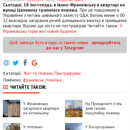
Сьогодні, 18 листопада, в Івано-Франківську в квартирі на
вулиці Целевича трапилася пожежа.
Про це повідомили в
Управлінні з питань цивільного захисту ОДА. Вогонь виник о 00:
32 внаслідок загорання речей домашнього вжитку в приміщенні
квартири. Відомо, що ніхто не постраждав. Читайте також:
У
Франківську горів житловий будинок
Щоб завжди бути в курсі останніх новин -
приєднуйтесь
до нас у Telegram
!
Категорії:
Життя
,
Новини
,
Притрафунки
Помічено:
франківськ
,
пожежа
ЧИТАЙТЕ ТАКОЖ:
У Франківську
На Прикарпатті п’ять
загорілася квартира
днів гасили
на останньому
масштабну пожежу
поверсі
торфу
У готельно-
У Богородчанах