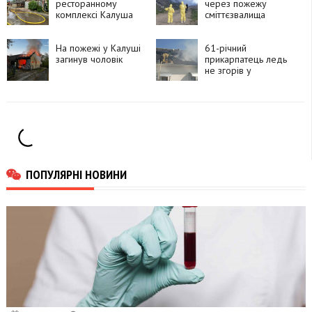
ресторанному
через пожежу
комплексі Калуша
сміттєзвалища
горіла сауна
повітря забруднене
небезпечними
На пожежі у Калуші
речовинами
61-річний
загинув чоловік
прикарпатець ледь
не згорів у
власному будинку
ПОПУЛЯРНІ НОВИНИ