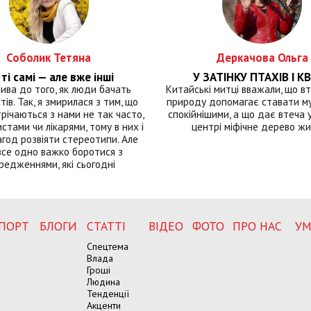
Соболик Тетяна
Деркачова Ольга
ті самі — але вже інші
У ЗАТІНКУ ПТАХІВ І КВ
лива до того, як люди бачать
Китайські митці вважали, що вт
тів. Так, я змирилася з тим, що
природу допомагає ставати м
річаються з нами не так часто,
спокійнішими, а що дає втеча у 
истами чи лікарями, тому в них і
центрі міфічне дерево ж
год розвіяти стереотипи. Але
все одно важко боротися з
редженнями, які сьогодні
ПОРТ
БЛОГИ
СТАТТІ
ВІДЕО
ФОТО
ПРО НАС
УМ
Спецтема
Влада
Гроші
Людина
Тенденції
Акценти