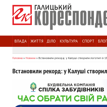
ВЛАДА
ЖИТТЯ
ДІЛО
КУЛЬТУРА
СПОРТ
БЛО
Головна
»
Новини
»
Встановили рекорд: у Калуші створили логотип із 1
Встановили рекорд: у Калуші створил