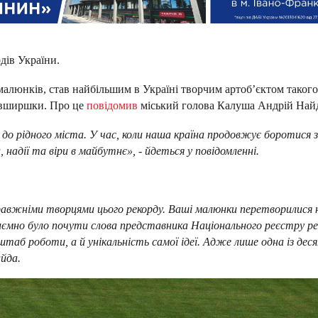
дів України.
алюнків, став найбільшим в Україні творчим артоб’єктом такого
завширшки. Про це
повідомив
міський голова Калуша Андрій Най
до рідного міста. У час, коли наша країна продовжує боротися 
надії та віри в майбутнє», - йдеться у повідомленні.
равжніми творцями цього рекорду. Ваші малюнки перетворилися 
иємно було почути слова представника Національного реєстру ре
штаб роботи, а й унікальність самої ідеї. Адже лише одна із дес
айда.