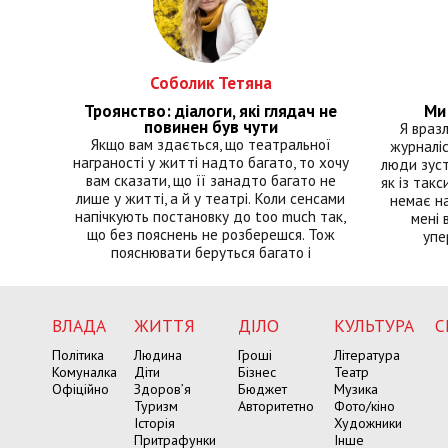
Соболик Тетяна
Троянство: діалоги, які глядач не
Ми 
повинен був чути
Я враз
Якщо вам здається, що театральної
журналіс
награності у житті надто багато, то хочу
люди зуст
вам сказати, що її занадто багато не
як із такс
лише у житті, а й у театрі. Коли сенсами
немає на
напічкують постановку до too much так,
мені 
що без пояснень не розберешся. Тож
упе
пояснювати беруться багато і
ВЛАДА
ЖИТТЯ
ДІЛО
КУЛЬТУРА
С
Політика
Людина
Гроші
Література
Комуналка
Діти
Бізнес
Театр
Офіційно
Здоров’я
Бюджет
Музика
Туризм
Авторитетно
Фото/кіно
Історія
Художники
Притрафунки
Інше