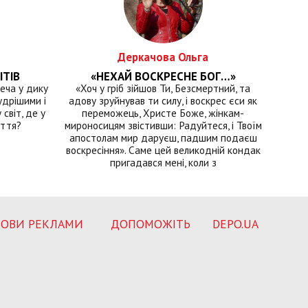
Деркачова Ольга
ІТІВ
«НЕХАЙ ВОСКРЕСНЕ БОГ…»
еча у дику
«Хоч у гріб зійшов Ти, Безсмертний, та
удрішими і
адову зруйнував ти силу, і воскрес єси як
світ, де у
переможець, Христе Боже, жінкам-
иття?
мироносицям звістивши: Радуйтеся, і Твоїм
апостолам мир даруєш, падшим подаєш
воскресіння». Саме цей великодній кондак
пригадався мені, коли з
ОВИ РЕКЛАМИ
ДОПОМОЖІТЬ
DEPO.UA