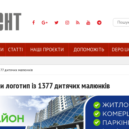
Пошук:
ГИ
СТАТТІ
НАШІ ПРОЄКТИ
ДОПОМОЖІТЬ
DEPO.U
377 дитячих малюнків
и логотип із 1377 дитячих малюнків