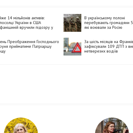
же 14 мільйонів активів:
В українському полоні
посолці України в США
перебувають громадяни 51
фанішиній вручили підозру у
які воювали за Росію
аконному збагаченні
день Преображення Господнього
За шість місяців на Франкі
руня прийматиме Патріаршу
зафіксували 109 ДТП з ви
ощу
нетверезих водіїв