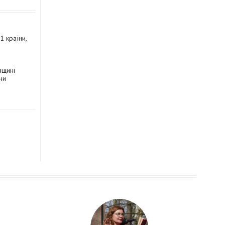
 країни,
вщині
ни