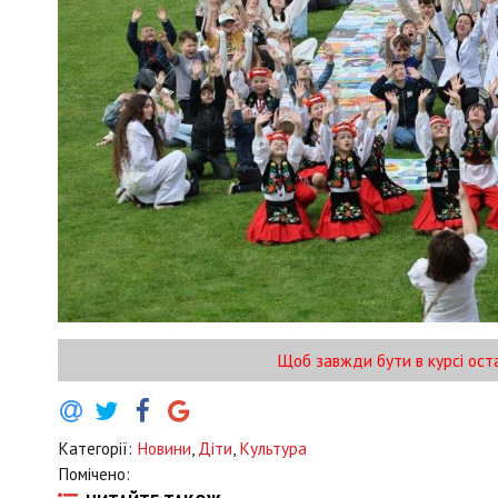
Щоб завжди бути в курсі ост
Категорії:
Новини
,
Діти
,
Культура
Помічено: