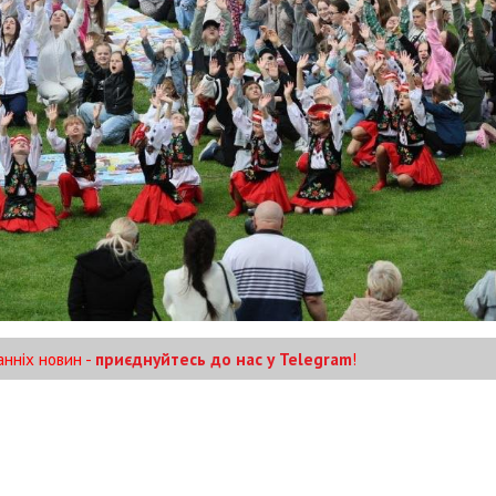
анніх новин -
приєднуйтесь до нас у Telegram
!