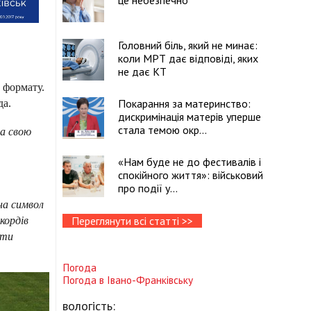
це небезпечно
Головний біль, який не минає:
коли МРТ дає відповіді, яких
не дає КТ
 формату.
Покарання за материнство:
да.
дискримінація матерів уперше
стала темою окр...
за свою
«Нам буде не до фестивалів і
спокійного життя»: військовий
про події у...
на символ
Переглянути всі статті >>
кордів
яти
Погода
Погода в
Івано-Франківську
вологість: