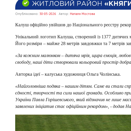
Опубліковано:
30-05-2026
Автор:
Наталя Мостова
Калуш офіційно увійшов до Національного реєстру рекор
Унікальний логотип Калуша, створений із 1377 дитячих м
Його розміри – майже 28 метрів завдовжки та 7 метрів 
«За кожним малюнком – дитяча мрія, щира емоція, любов 
свободу, наші діти створювали кольоровий простір добра, 
Авторка ідеї – калуська художниця Ольга Чолінська.
«Найголовніша подяка – нашим дітям. Саме ви стали сп
єдності, творчості та сили нашої громади. Особливо пр
України Павла Горішевського, який відзначив не лише мас
заявлених ініціатив стає офіційним рекордом», - додав Н