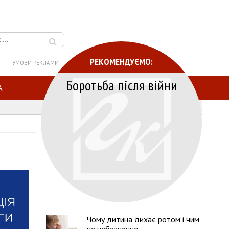
РЕКОМЕНДУЄМО:
УМОВИ РЕКЛАМИ
Боротьба після війни
A
Чому дитина дихає ротом і чим