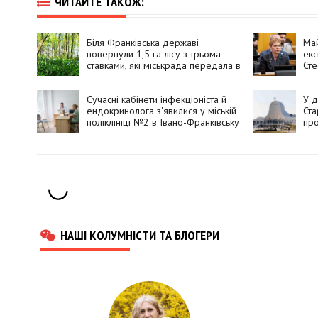
ЧИТАЙТЕ ТАКОЖ:
Біля Франківська державі
Май
повернули 1,5 га лісу з трьома
екс
ставками, які міськрада передала в
Сте
оренду до 2043 року
нез
Сучасні кабінети інфекціоніста й
У 
ендокринолога з'явилися у міській
Ста
поліклініці №2 в Івано-Франківську
пр
НАШІ КОЛУМНІСТИ ТА БЛОГЕРИ