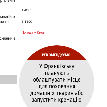
ріальній
тиск:
омпаніям
вітер:
на на
Погода у Києві
юднений в
РЕКОМЕНДУЄМО:
У Франківську
планують
облаштувати місце
для поховання
домашніх тварин або
запустити кремацію