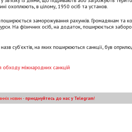
у зв’язку із діями, що підривають або загрожують терито
нині охоплюють, в цілому, 1950 осіб та установ.
у, поширюється заморожування рахунків. Громадянам та к
сурси. На фізичних осіб, на додаток, поширюється заборо
 назв суб’єктів, на яких поширюються санкції, був оприл
я обходу міжнародних санкцій
анніх новин -
приєднуйтесь до нас у Telegram
!