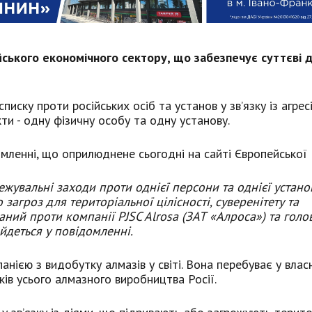
ського економічного сектору, що забезпечує суттєві 
ску проти російських осіб та установ у зв’язку із агрес
ти - одну фізичну особу та одну установу.
омленні, що оприлюднене сьогодні на сайті Європейської 
жувальні заходи проти однієї персони та однієї устано
о загроз для територіальної цілісності, суверенітету та
ний проти компанії PJSC Alrosa (ЗАТ «Алроса») та голо
йдеться у повідомленні.
нією з видобутку алмазів у світі. Вона перебуває у влас
ків усього алмазного виробництва Росії.