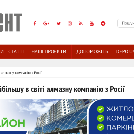
Пошук:
ГИ
СТАТТІ
НАШІ ПРОЄКТИ
ДОПОМОЖІТЬ
DEPO.U
 алмазну компанію з Росії
більшу в світі алмазну компанію з Росії