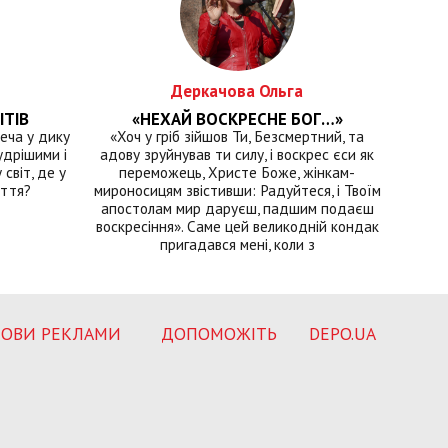
Деркачова Ольга
ІТІВ
«НЕХАЙ ВОСКРЕСНЕ БОГ…»
еча у дику
«Хоч у гріб зійшов Ти, Безсмертний, та
удрішими і
адову зруйнував ти силу, і воскрес єси як
світ, де у
переможець, Христе Боже, жінкам-
иття?
мироносицям звістивши: Радуйтеся, і Твоїм
апостолам мир даруєш, падшим подаєш
воскресіння». Саме цей великодній кондак
пригадався мені, коли з
ОВИ РЕКЛАМИ
ДОПОМОЖІТЬ
DEPO.UA