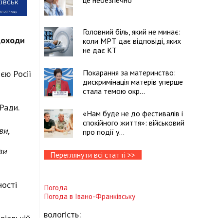
це небезпечно
Головний біль, який не минає:
доходи
коли МРТ дає відповіді, яких
не дає КТ
Покарання за материнство:
ією Росії
дискримінація матерів уперше
стала темою окр...
Ради.
«Нам буде не до фестивалів і
спокійного життя»: військовий
ви,
про події у...
ви
Переглянути всі статті >>
ності
Погода
Погода в
Івано-Франківську
вологість: