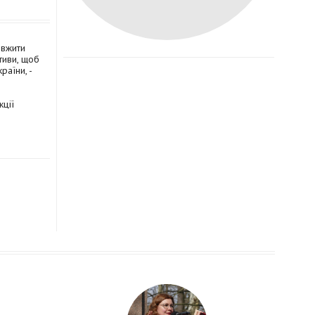
овжити
тиви, щоб
раїни, -
ції