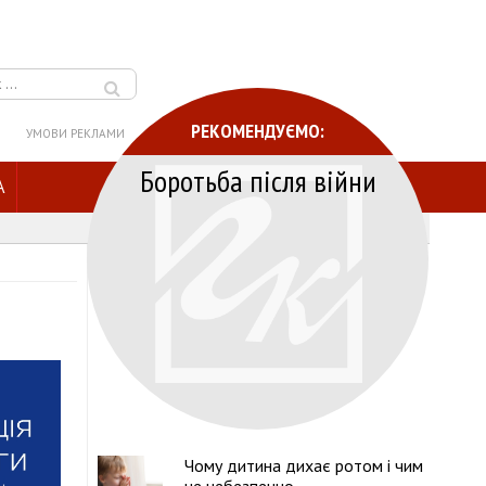
РЕКОМЕНДУЄМО:
УМОВИ РЕКЛАМИ
Боротьба після війни
A
Чому дитина дихає ротом і чим