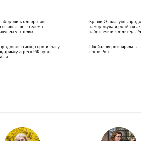
заборонить одноразові
Країни ЄС планують прод
стикові саше з гелем та
заморожувати російські ак
мпунем у готелях
забезпечити кредит для Ук
Reuters
продовжив санкції проти Ірану
Швейцарія розширила санк
підтримку агресії РФ проти
проти Росії
аїни