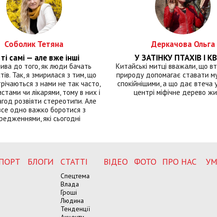
Соболик Тетяна
Деркачова Ольга
ті самі — але вже інші
У ЗАТІНКУ ПТАХІВ І КВ
лива до того, як люди бачать
Китайські митці вважали, що вт
тів. Так, я змирилася з тим, що
природу допомагає ставати м
річаються з нами не так часто,
спокійнішими, а що дає втеча у 
истами чи лікарями, тому в них і
центрі міфічне дерево ж
год розвіяти стереотипи. Але
все одно важко боротися з
редженнями, які сьогодні
ПОРТ
БЛОГИ
СТАТТІ
ВІДЕО
ФОТО
ПРО НАС
УМ
Спецтема
Влада
Гроші
Людина
Тенденції