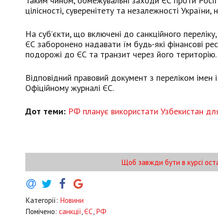
Таким чином, обмежувальні заходи ЄС проти Росії 
цілісності, суверенітету та незалежності України, 
На суб’єкти, що включені до санкційного перелік
ЄС заборонено надавати їм будь-які фінансові ре
подорожі до ЄС та транзит через його територію.
Відповідний правовий документ з переліком імен і
Офіційному журналі ЄС.
Дот теми:
РФ планує використати Узбекистан дл
Щоб завжди бути в курсі ост
Категорії:
Новини
Помічено:
санкції
,
ЄС
,
РФ