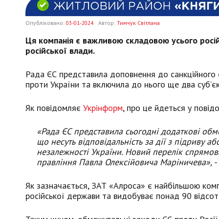
Опубліковано:
03-01-2024
Автор:
Тимчук Світлана
Ця компанія є важливою складовою усього росій
російської влади.
Рада ЄС представила доповнення до санкційного спи
проти України та включила до нього ще два суб’єк
Як повідомляє
Укрінформ
, про це йдеться у повід
«Рада ЄС представила сьогодні додаткові обме
що несуть відповідальність за дії з підриву аб
незалежності України. Новий перелік спрямова
правління Павла Олексійовича Маріничева», - 
Як зазначається, ЗАТ «Алроса» є найбільшою компа
російської держави та видобуває понад 90 відсот