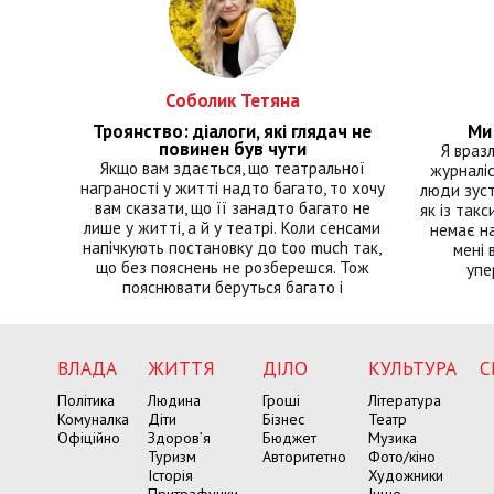
Соболик Тетяна
Троянство: діалоги, які глядач не
Ми 
повинен був чути
Я враз
Якщо вам здається, що театральної
журналіс
награності у житті надто багато, то хочу
люди зуст
вам сказати, що її занадто багато не
як із такс
лише у житті, а й у театрі. Коли сенсами
немає на
напічкують постановку до too much так,
мені 
що без пояснень не розберешся. Тож
упе
пояснювати беруться багато і
ВЛАДА
ЖИТТЯ
ДІЛО
КУЛЬТУРА
С
Політика
Людина
Гроші
Література
Комуналка
Діти
Бізнес
Театр
Офіційно
Здоров’я
Бюджет
Музика
Туризм
Авторитетно
Фото/кіно
Історія
Художники