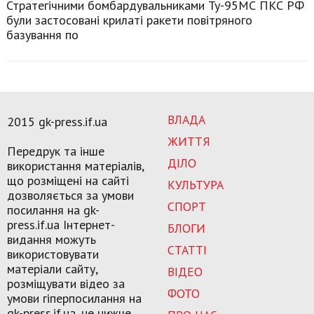
Стратегічними бомбардувальниками Ту-95МС ПКС РФ
були застосовані крилаті ракети повітряного
базування по
ВЛАДА
2015 gk-press.if.ua
ЖИТТЯ
Передрук та інше
ДІЛО
використання матеріалів,
що розміщені на сайті
КУЛЬТУРА
дозволяється за умови
СПОРТ
посилання на gk-
press.if.ua Інтернет-
БЛОГИ
видання можуть
СТАТТІ
використовувати
матеріали сайту,
ВІДЕО
розміщувати відео за
ФОТО
умови гіперпосилання на
gk-press.if.ua, не нижче