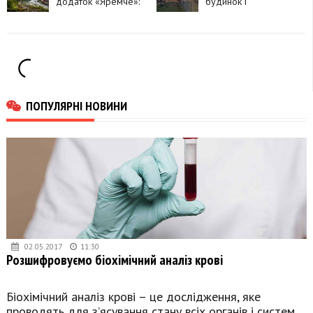
додаток «Яремче»:
будинок і
що в ньому можна
господарські
знайти
споруди:
травмувалася жінка
ПОПУЛЯРНІ НОВИНИ
02.05.2017
11:30
Розшифровуємо біохімічний аналіз крові
Біохімічний аналіз крові – це дослідження, яке
проводять для з’ясування стану всіх органів і систем