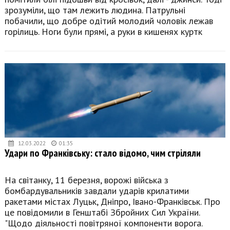
зрозуміли, що там лежить людина. Патрульні
побачили, що добре одітий молодий чоловік лежав
горілиць. Ноги були прямі, а руки в кишенях куртк
12.03.2022
01:35
Удари по Франківську: стало відомо, чим стріляли
На світанку, 11 березня, ворожі війська з
бомбардувальників завдали ударів крилатими
ракетами містах Луцьк, Дніпро, Івано-Франківськ. Про
це повідомили в Генштабі Збройних Сил України.
"Щодо діяльності повітряної компоненти ворога.