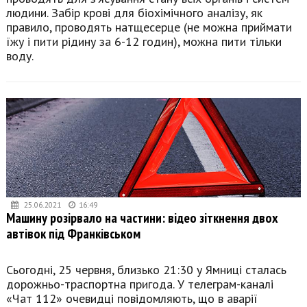
людини. Забір крові для біохімічного аналізу, як
правило, проводять натщесерце (не можна приймати
їжу і пити рідину за 6-12 годин), можна пити тільки
воду.
25.06.2021
16:49
Машину розірвало на частини: відео зіткнення двох
автівок під Франківськом
Сьогодні, 25 червня, близько 21:30 у Ямниці сталась
дорожньо-траспортна пригода. У телеграм-каналі
«Чат 112» очевидці повідомляють, що в аварії