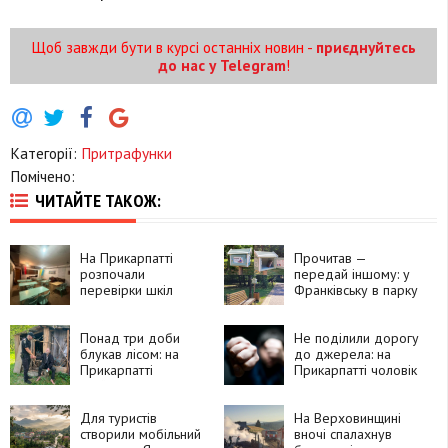
Щоб завжди бути в курсі останніх новин -
приєднуйтесь
до нас у Telegram
!
Категорії:
Притрафунки
Помічено:
ЧИТАЙТЕ ТАКОЖ:
На Прикарпатті
Прочитав —
розпочали
передай іншому: у
перевірки шкіл
Франківську в парку
перед новим
Шевченка працює
навчальним роком
безкоштовний
Понад три доби
книгообмін
Не поділили дорогу
блукав лісом: на
до джерела: на
Прикарпатті
Прикарпатті чоловік
знайшли 76-річного
побив
чоловіка, який зник
односельчанку
дорогою по воду
Для туристів
На Верховинщині
створили мобільний
вночі спалахнув