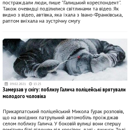
постраждали люди, пише "Галицький кореспондент".
Також очевидці поділилися світлинами та відео. Як
видно з відео, автівка, яка їхала з Івано-Франківська,
раптом виїхала на зустрічну смугу
09.02.2021
13:25
Замерзав у снігу: поблизу Галича поліцейські врятували
молодого чоловіка
Прикарпатський поліцейський Микола Гурак розповів,
що на вихідних патрульний автомобіль проїжджав
селом поблизу Галича. У боковій вулиці вони спершу
помітили білі підошви від кросівок, далі - джинси. Тоді