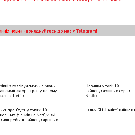
анніх новин -
приєднуйтесь до нас у Telegram
!
рівні з голлівудськими зірками:
Новинки у топі: 10
аїнський актор зіграв у новому
найпопулярніших серіалів
іалі на Netflix
Netflix
ічка про Стуса у топах: 10
Фільм "Я і Фелікс" вийшов н
новіших фільмів на Netflix, які
лили рейтинг найпопулярніших