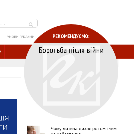
РЕКОМЕНДУЄМО:
УМОВИ РЕКЛАМИ
Боротьба після війни
A
Чому дитина дихає ротом і чим