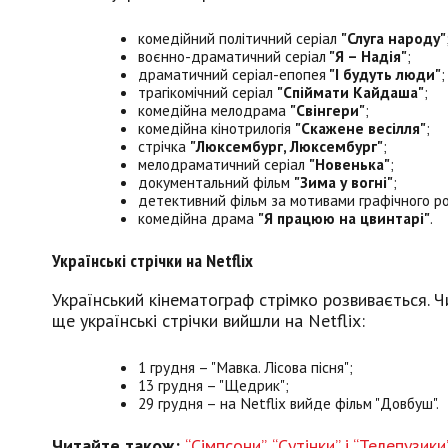
комедійний політичний серіал
"Слуга народу"
воєнно-драматичний серіал
"Я – Надія"
;
драматичний серіал-епопея
"І будуть люди"
;
трагікомічний серіал
"Спіймати Кайдаша"
;
комедійна мелодрама
"Свінгери"
;
комедійна кінотрилогія
"Скажене весілля"
;
стрічка
"Люксембург, Люксембург"
;
мелодраматичний серіал
"Новенька"
;
документальний фільм
"Зима у вогні"
;
детективний фільм за мотивами графічного р
комедійна драма
"Я працюю на цвинтарі"
.
Українські стрічки на Netflix
Український кінематограф стрімко розвивається. Чи
ще українські стрічки вийшли на Netflix:
1 грудня – "Мавка. Лісова пісня";
13 грудня – "Щедрик";
29 грудня – на Netflix вийде фільм "Довбуш".
Читайте також:
“Сімпсони”, “Сутінки” і “Телепузи