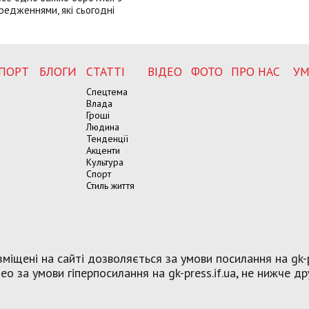
редженнями, які сьогодні
ПОРТ
БЛОГИ
СТАТТІ
ВІДЕО
ФОТО
ПРО НАС
УМ
Спецтема
Влада
Гроші
Людина
Тенденції
Акценти
Культура
Спорт
Стиль життя
міщені на сайті дозволяється за умови посилання на gk-p
о за умови гіперпосилання на gk-press.if.ua, не нижче др