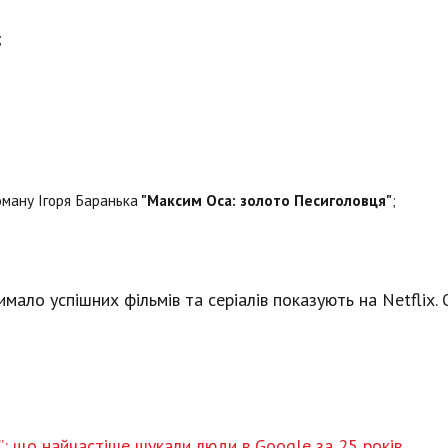
;
оману Ігоря Баранька
"Максим Оса: золото Песиголовця"
;
мало успішних фільмів та серіалів показують на Netflix. О
ки”: що найчастіше шукали люди в Google за 25 років