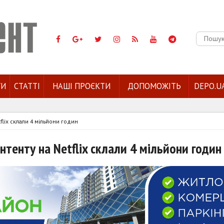
Пошук:
ГИ
СТАТТІ
НАШІ ПРОЄКТИ
ДОПОМОЖІТЬ
DEPO.U
flix склали 4 мільйони годин
онтенту на Netflix склали 4 мільйони годин