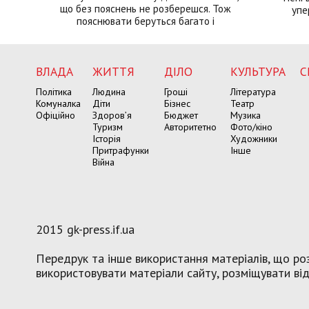
що без пояснень не розберешся. Тож
упе
пояснювати беруться багато і
ВЛАДА
ЖИТТЯ
ДІЛО
КУЛЬТУРА
С
Політика
Людина
Гроші
Література
Комуналка
Діти
Бізнес
Театр
Офіційно
Здоров’я
Бюджет
Музика
Туризм
Авторитетно
Фото/кіно
Історія
Художники
Притрафунки
Інше
Війна
2015 gk-press.if.ua
Передрук та інше використання матеріалів, що роз
використовувати матеріали сайту, розміщувати віде