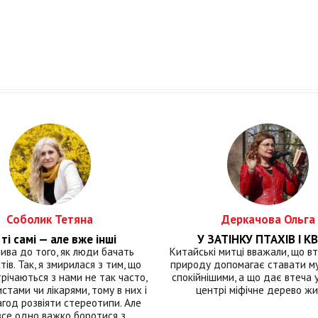
Соболик Тетяна
Деркачова Ольга
ті самі — але вже інші
У ЗАТІНКУ ПТАХІВ І КВ
лива до того, як люди бачать
Китайські митці вважали, що вт
тів. Так, я змирилася з тим, що
природу допомагає ставати м
річаються з нами не так часто,
спокійнішими, а що дає втеча у 
истами чи лікарями, тому в них і
центрі міфічне дерево ж
год розвіяти стереотипи. Але
все одно важко боротися з