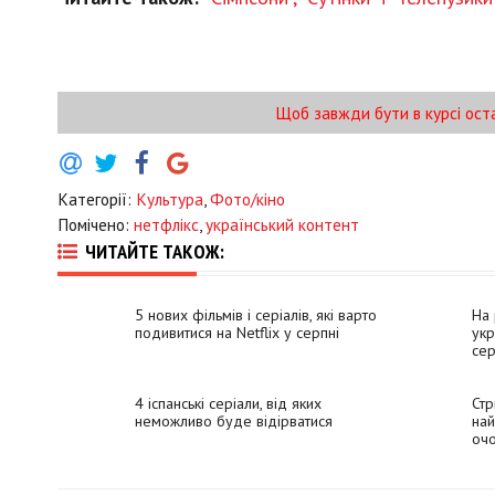
Щоб завжди бути в курсі ост
Категорії:
Культура
,
Фото/кіно
Помічено:
нетфлікс
,
український контент
ЧИТАЙТЕ ТАКОЖ:
5 нових фільмів і серіалів, які варто
На 
подивитися на Netflix у серпні
укр
сер
4 іспанські серіали, від яких
Стр
неможливо буде відірватися
най
очо