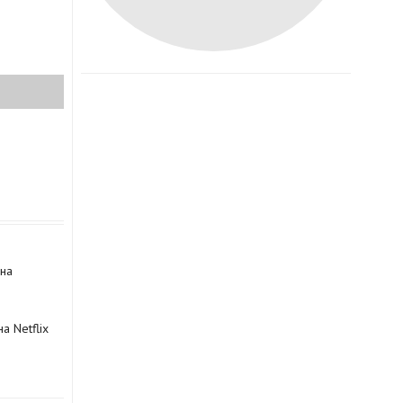
 на
а Netflix