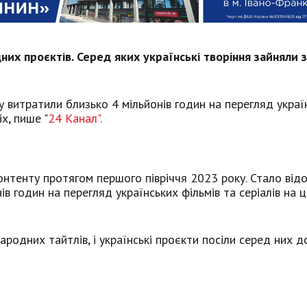
них проєктів. Серед яких українські творіння зайняли 
ту витратили близько 4 мільйонів годин на перегляд украї
ix, пише "
24 Канал".
контенту протягом першого півріччя 2023 року. Стало від
нів годин на перегляд українських фільмів та серіалів на 
ародних тайтлів, і українські проєкти посіли серед них 