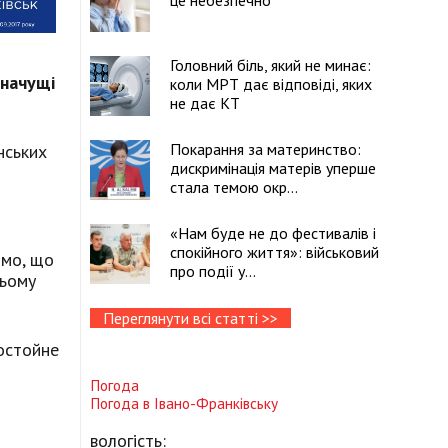
це небезпечно
Головний біль, який не минає:
значущі
коли МРТ дає відповіді, яких
не дає КТ
Покарання за материнство:
нських
дискримінація матерів уперше
стала темою окр...
«Нам буде не до фестивалів і
спокійного життя»: військовий
омо, що
про події у...
цьому
Переглянути всі статті >>
достойне
Погода
Погода в
Івано-Франківську
вологість: