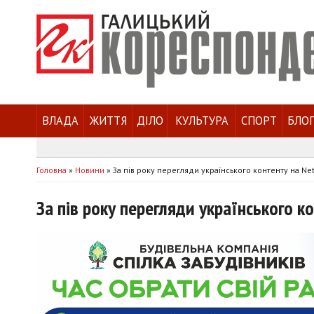
ВЛАДА
ЖИТТЯ
ДІЛО
КУЛЬТУРА
СПОРТ
БЛО
Головна
»
Новини
»
За пів року перегляди українського контенту на Net
За пів року перегляди українського к