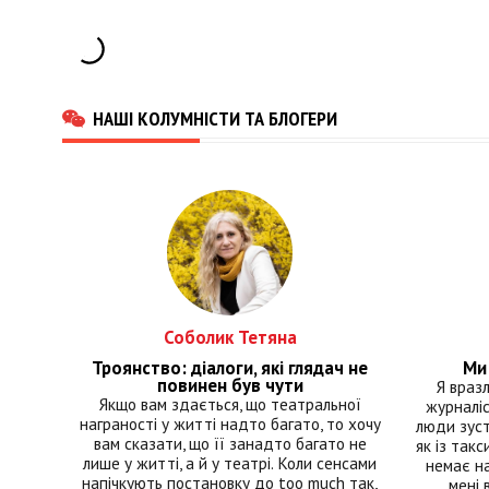
НАШІ КОЛУМНІСТИ ТА БЛОГЕРИ
Соболик Тетяна
Троянство: діалоги, які глядач не
Ми 
повинен був чути
Я враз
Якщо вам здається, що театральної
журналіс
награності у житті надто багато, то хочу
люди зуст
вам сказати, що її занадто багато не
як із такс
лише у житті, а й у театрі. Коли сенсами
немає на
напічкують постановку до too much так,
мені 