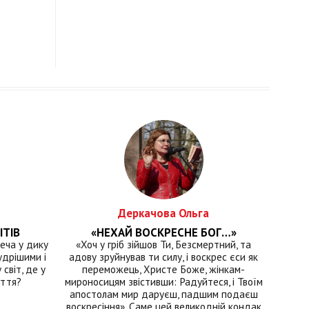
Деркачова Ольга
ІТІВ
«НЕХАЙ ВОСКРЕСНЕ БОГ…»
еча у дику
«Хоч у гріб зійшов Ти, Безсмертний, та
удрішими і
адову зруйнував ти силу, і воскрес єси як
світ, де у
переможець, Христе Боже, жінкам-
иття?
мироносицям звістивши: Радуйтеся, і Твоїм
апостолам мир даруєш, падшим подаєш
воскресіння». Саме цей великодній кондак