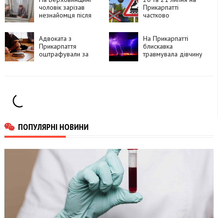
покупцям
чоловік зарізав
Прикарпатті
незнайомця після
частково
суперечки про
перекриють рух
політику та
через чотири
намагався видати
Адвоката з
залізничні переїзди
На Прикарпатті
вбивство за
Прикарпаття
блискавка
самогубство
оштрафували за
травмувала дівчину
зловживання
впливом
ПОПУЛЯРНІ НОВИНИ