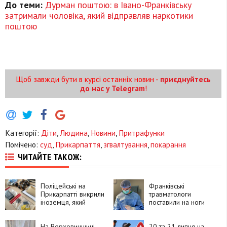
До теми:
Дурман поштою: в Івано-Франківську
затримали чоловіка, який відправляв наркотики
поштою
Щоб завжди бути в курсі останніх новин -
приєднуйтесь
до нас у Telegram
!
Категорії:
Діти
,
Людина
,
Новини
,
Притрафунки
Помічено:
суд
,
Прикарпаття
,
згвалтування
,
покарання
ЧИТАЙТЕ ТАКОЖ:
Поліцейські на
Франківські
Прикарпатті викрили
травматологи
іноземця, який
поставили на ноги
замовляв
90-річну пацієнтку
психотропи через
після складної
Telegram і збував їх
На Верховинщині
операції
20 та 21 липня на