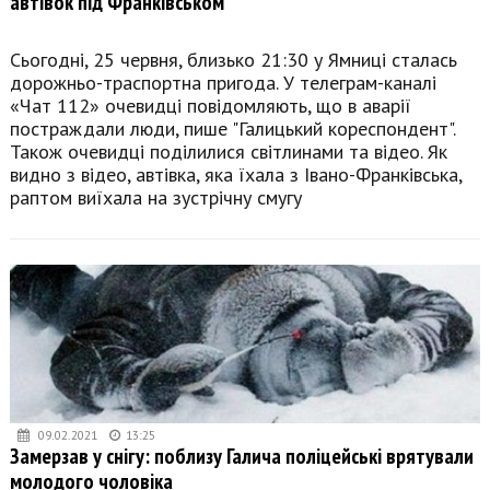
автівок під Франківськом
Сьогодні, 25 червня, близько 21:30 у Ямниці сталась
дорожньо-траспортна пригода. У телеграм-каналі
«Чат 112» очевидці повідомляють, що в аварії
постраждали люди, пише "Галицький кореспондент".
Також очевидці поділилися світлинами та відео. Як
видно з відео, автівка, яка їхала з Івано-Франківська,
раптом виїхала на зустрічну смугу
09.02.2021
13:25
Замерзав у снігу: поблизу Галича поліцейські врятували
молодого чоловіка