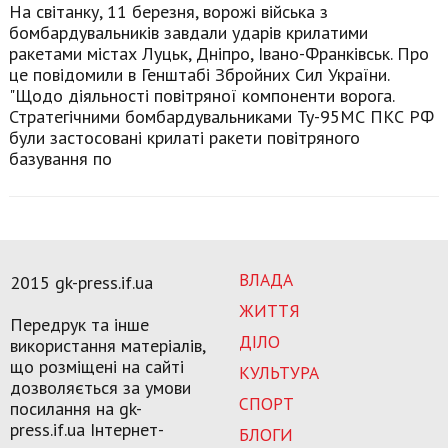
На світанку, 11 березня, ворожі війська з
бомбардувальників завдали ударів крилатими
ракетами містах Луцьк, Дніпро, Івано-Франківськ. Про
це повідомили в Генштабі Збройних Сил України.
"Щодо діяльності повітряної компоненти ворога.
Стратегічними бомбардувальниками Ту-95МС ПКС РФ
були застосовані крилаті ракети повітряного
базування по
ВЛАДА
2015 gk-press.if.ua
ЖИТТЯ
Передрук та інше
ДІЛО
використання матеріалів,
що розміщені на сайті
КУЛЬТУРА
дозволяється за умови
СПОРТ
посилання на gk-
press.if.ua Інтернет-
БЛОГИ