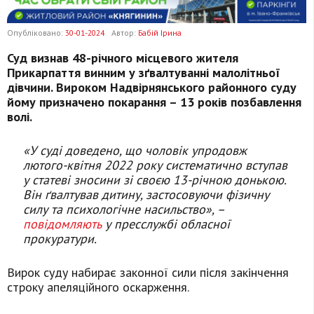
Опубліковано:
30-01-2024
Автор:
Бабій Ірина
Суд визнав 48-річного місцевого жителя
Прикарпаття винним у зґвалтуванні малолітньої
дівчини. Вироком Надвірнянського районного суду
йому призначено покарання – 13 років позбавлення
волі.
«У суді доведено, що чоловік упродовж
лютого-квітня 2022 року систематично вступав
у статеві зносини зі своєю 13-річною донькою.
Він ґвалтував дитину, застосовуючи фізичну
силу та психологічне насильство», –
повідомляють
у пресслужбі обласної
прокуратури.
Вирок суду набирає законної сили після закінчення
строку апеляційного оскарження.