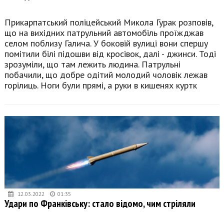
Прикарпатський поліцейський Микола Гурак розповів,
що на вихідних патрульний автомобіль проїжджав
селом поблизу Галича. У боковій вулиці вони спершу
помітили білі підошви від кросівок, далі - джинси. Тоді
зрозуміли, що там лежить людина. Патрульні
побачили, що добре одітий молодий чоловік лежав
горілиць. Ноги були прямі, а руки в кишенях куртк
12.03.2022
01:35
Удари по Франківську: стало відомо, чим стріляли