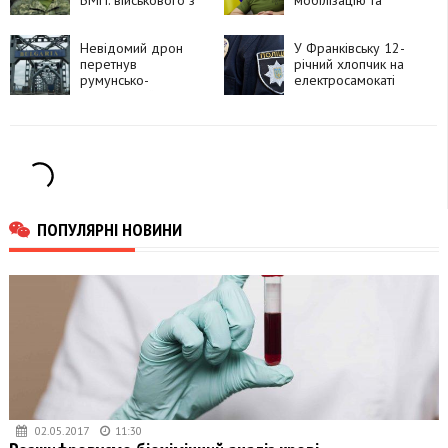
Прикарпаття
планує залучити до
нагородили
50 тисяч військових
орденом «За
Невідомий дрон
із КНДР, —
У Франківську 12-
мужність»
перетнув
Володимир
річний хлопчик на
румунсько-
Зеленський
електросамокаті
болгарський кордон
потрапив під
і вибухнув
автомобіль
ПОПУЛЯРНІ НОВИНИ
02.05.2017
11:30