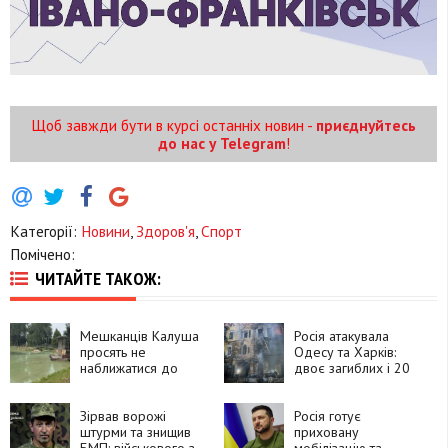
Щоб завжди бути в курсі останніх новин -
приєднуйтесь
до нас у Telegram
!
Категорії:
Новини
,
Здоров'я
,
Спорт
Помічено:
ЧИТАЙТЕ ТАКОЖ:
Мешканців Калуша
Росія атакувала
просять не
Одесу та Харків:
наближатися до
двоє загиблих і 20
озера в парку, де
постраждалих
загинули птахи
Зірвав ворожі
Росія готує
штурми та знищив
приховану
БМП: військового з
мобілізацію та