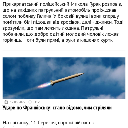
Прикарпатський поліцейський Микола Гурак розповів,
що на вихідних патрульний автомобіль проїжджав
селом поблизу Галича. У боковій вулиці вони спершу
помітили білі підошви від кросівок, далі - джинси. Тоді
зрозуміли, що там лежить людина. Патрульні
побачили, що добре одітий молодий чоловік лежав
горілиць. Ноги були прямі, а руки в кишенях куртк
12.03.2022
01:35
Удари по Франківську: стало відомо, чим стріляли
На світанку, 11 березня, ворожі війська з