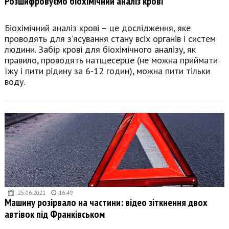
Розшифровуємо біохімічний аналіз крові
Біохімічний аналіз крові – це дослідження, яке
проводять для з’ясування стану всіх органів і систем
людини. Забір крові для біохімічного аналізу, як
правило, проводять натщесерце (не можна приймати
їжу і пити рідину за 6-12 годин), можна пити тільки
воду.
25.06.2021
16:49
Машину розірвало на частини: відео зіткнення двох
автівок під Франківськом