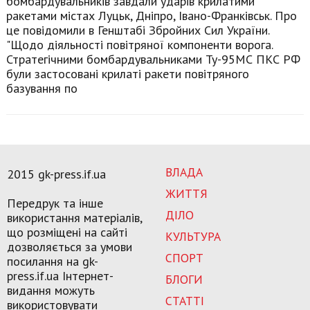
бомбардувальників завдали ударів крилатими
ракетами містах Луцьк, Дніпро, Івано-Франківськ. Про
це повідомили в Генштабі Збройних Сил України.
"Щодо діяльності повітряної компоненти ворога.
Стратегічними бомбардувальниками Ту-95МС ПКС РФ
були застосовані крилаті ракети повітряного
базування по
ВЛАДА
2015 gk-press.if.ua
ЖИТТЯ
Передрук та інше
ДІЛО
використання матеріалів,
що розміщені на сайті
КУЛЬТУРА
дозволяється за умови
СПОРТ
посилання на gk-
press.if.ua Інтернет-
БЛОГИ
видання можуть
СТАТТІ
використовувати