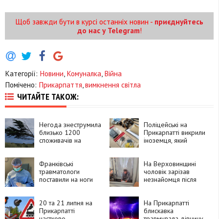
Щоб завжди бути в курсі останніх новин -
приєднуйтесь
до нас у Telegram
!
Категорії:
Новини
,
Комуналка
,
Війна
Помічено:
Прикарпаття
,
вимкнення світла
ЧИТАЙТЕ ТАКОЖ:
Негода знеструмила
Поліцейські на
близько 1200
Прикарпатті викрили
споживачів на
іноземця, який
Прикарпатті
замовляв
психотропи через
Франківські
Telegram і збував їх
На Верховинщині
травматологи
покупцям
чоловік зарізав
поставили на ноги
незнайомця після
90-річну пацієнтку
суперечки про
після складної
політику та
операції
20 та 21 липня на
намагався видати
На Прикарпатті
Прикарпатті
вбивство за
блискавка
частково
самогубство
травмувала дівчину