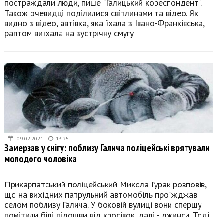
постраждали люди, пише "Галицький кореспондент".
Також очевидці поділилися світлинами та відео. Як
видно з відео, автівка, яка їхала з Івано-Франківська,
раптом виїхала на зустрічну смугу
09.02.2021
13:25
Замерзав у снігу: поблизу Галича поліцейські врятували
молодого чоловіка
Прикарпатський поліцейський Микола Гурак розповів,
що на вихідних патрульний автомобіль проїжджав
селом поблизу Галича. У боковій вулиці вони спершу
помітили білі підошви від кросівок, далі - джинси. Тоді