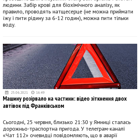
людини. Забір крові для біохімічного аналізу, як
правило, проводять натщесерце (не можна приймати
їжу і пити рідину за 6-12 годин), можна пити тільки
воду.
25.06.2021
16:49
Машину розірвало на частини: відео зіткнення двох
автівок під Франківськом
Сьогодні, 25 червня, близько 21:30 у Ямниці сталась
дорожньо-траспортна пригода. У телеграм-каналі
«Чат 112» очевидці повідомляють, що в аварії