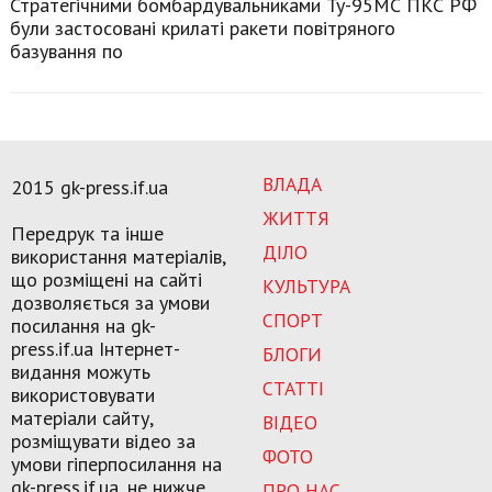
Стратегічними бомбардувальниками Ту-95МС ПКС РФ
були застосовані крилаті ракети повітряного
базування по
ВЛАДА
2015 gk-press.if.ua
ЖИТТЯ
Передрук та інше
ДІЛО
використання матеріалів,
що розміщені на сайті
КУЛЬТУРА
дозволяється за умови
СПОРТ
посилання на gk-
press.if.ua Інтернет-
БЛОГИ
видання можуть
СТАТТІ
використовувати
матеріали сайту,
ВІДЕО
розміщувати відео за
ФОТО
умови гіперпосилання на
gk-press.if.ua, не нижче
ПРО НАС