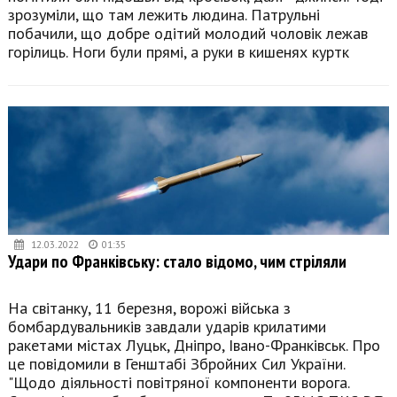
зрозуміли, що там лежить людина. Патрульні
побачили, що добре одітий молодий чоловік лежав
горілиць. Ноги були прямі, а руки в кишенях куртк
12.03.2022
01:35
Удари по Франківську: стало відомо, чим стріляли
На світанку, 11 березня, ворожі війська з
бомбардувальників завдали ударів крилатими
ракетами містах Луцьк, Дніпро, Івано-Франківськ. Про
це повідомили в Генштабі Збройних Сил України.
"Щодо діяльності повітряної компоненти ворога.