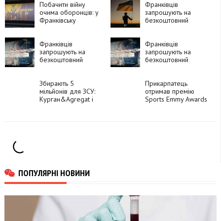
Побачити війну
Франківців
очима оборонців: у
запрошують на
Франківську
безкоштовний
презентували
документальний
документальний
фільм про рік життя
фільм «Любарт
Франківців
та війни 5-го
Франківців
2024»
запрошують на
батальйону
запрошують на
безкоштовний
«Любарт»
безкоштовний
документальний
документальний
фільм про рік життя
фільм про рік життя
та війни 5-го
Збирають 5
та війни 5-го
Прикарпатець
батальйону
мільйонів для ЗСУ:
батальйону
отримав премію
«Любарт»
Курган&Agregat і
«Любарт»
Sports Emmy Awards
Вася Байдак зняли
кримінальний
мінітрилер
ПОПУЛЯРНІ НОВИНИ