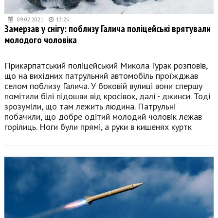
09.02.2021
13:25
Замерзав у снігу: поблизу Галича поліцейські врятували
молодого чоловіка
Прикарпатський поліцейський Микола Гурак розповів,
що на вихідних патрульний автомобіль проїжджав
селом поблизу Галича. У боковій вулиці вони спершу
помітили білі підошви від кросівок, далі - джинси. Тоді
зрозуміли, що там лежить людина. Патрульні
побачили, що добре одітий молодий чоловік лежав
горілиць. Ноги були прямі, а руки в кишенях куртк