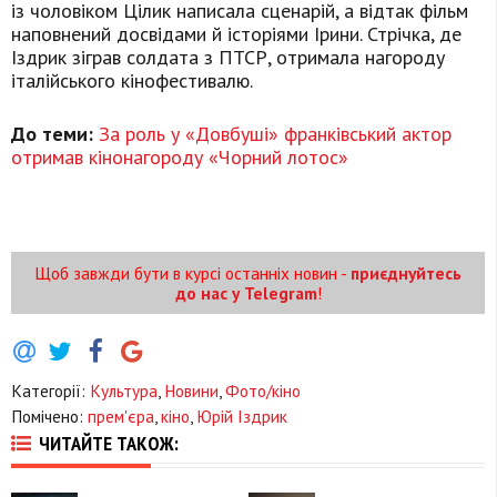
із чоловіком Цілик написала сценарій, а відтак фільм
наповнений досвідами й історіями Ірини. Стрічка, де
Іздрик зіграв солдата з ПТСР, отримала нагороду
італійського кінофестивалю.
До теми:
За роль у «Довбуші» франківський актор
отримав кінонагороду «Чорний лотос»
Щоб завжди бути в курсі останніх новин -
приєднуйтесь
до нас у Telegram
!
Категорії:
Культура
,
Новини
,
Фото/кіно
Помічено:
прем'єра
,
кіно
,
Юрій Іздрик
ЧИТАЙТЕ ТАКОЖ: