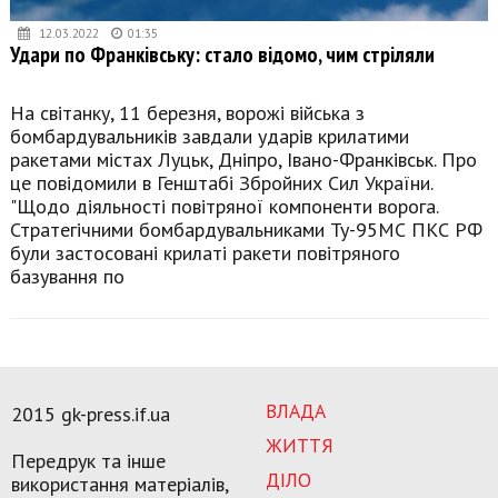
12.03.2022
01:35
Удари по Франківську: стало відомо, чим стріляли
На світанку, 11 березня, ворожі війська з
бомбардувальників завдали ударів крилатими
ракетами містах Луцьк, Дніпро, Івано-Франківськ. Про
це повідомили в Генштабі Збройних Сил України.
"Щодо діяльності повітряної компоненти ворога.
Стратегічними бомбардувальниками Ту-95МС ПКС РФ
були застосовані крилаті ракети повітряного
базування по
ВЛАДА
2015 gk-press.if.ua
ЖИТТЯ
Передрук та інше
ДІЛО
використання матеріалів,