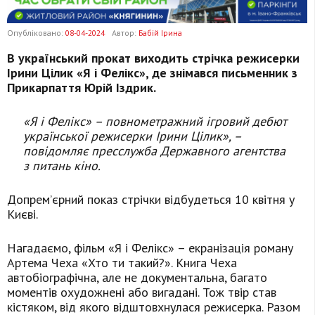
Опубліковано:
08-04-2024
Автор:
Бабій Ірина
В український прокат виходить стрічка режисерки
Ірини Цілик «Я і Фелікс», де знімався письменник з
Прикарпаття Юрій Іздрик.
«Я і Фелікс» – повнометражний ігровий дебют
української режисерки Ірини Цілик», –
повідомляє пресслужба Державного агентства
з питань кіно.
Допремʼєрний показ стрічки відбудеться 10 квітня у
Києві.
Нагадаємо, фільм «Я і Фелікс» – екранізація роману
Артема Чеха «Хто ти такий?». Книга Чеха
автобіографічна, але не документальна, багато
моментів охудожнені або вигадані. Тож твір став
кістяком, від якого відштовхнулася режисерка. Разом