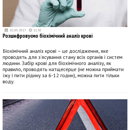
02.05.2017
11:30
Розшифровуємо біохімічний аналіз крові
Біохімічний аналіз крові – це дослідження, яке
проводять для з’ясування стану всіх органів і систем
людини. Забір крові для біохімічного аналізу, як
правило, проводять натщесерце (не можна приймати
їжу і пити рідину за 6-12 годин), можна пити тільки
воду.