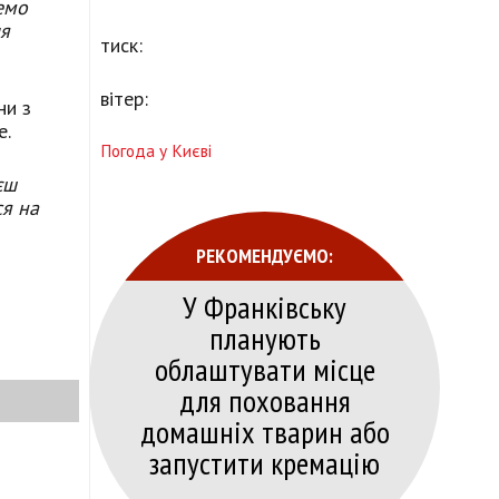
демо
ля
тиск:
вітер:
ни з
е.
Погода у Києві
єш
ся на
РЕКОМЕНДУЄМО:
У Франківську
планують
облаштувати місце
для поховання
домашніх тварин або
запустити кремацію