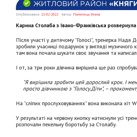
Опубліковано:
21-02-2022
Автор:
Пилипець Уляна
Карина Столаба з Івано-Франківська розвернула 
Після участі у дитячому "Голосі", тренерка Над
зробили учасниці подарунок у вигляді музичного кур
там вона почала шукати своє звучання та написал
І от, за три роки дівчина вирішила ще раз спробува
"Я вирішила зробити цей дорослий крок. І мені
просто дівчинкою з "Голосу.Діти", – прокомен
На "сліпих прослуховуваннях" вона виконала хіт W
У результаті на червону кнопку натиснули усі трен
розпочали пекельну боротьбу за Столабу.