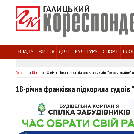
ВЛАДА
ЖИТТЯ
ДІЛО
КУЛЬТУРА
СПОРТ
БЛО
Головна
»
Відео
»
18-річна франківка підкорила суддів "Голосу країни" (
18-річна франківка підкорила суддів "