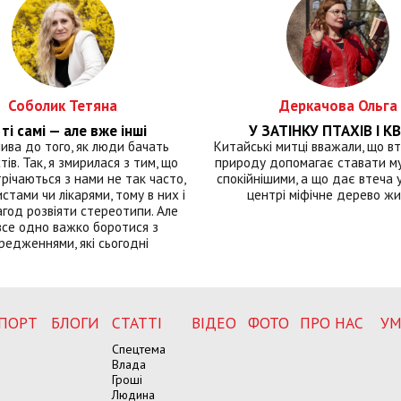
Соболик Тетяна
Деркачова Ольга
ті самі — але вже інші
У ЗАТІНКУ ПТАХІВ І КВ
лива до того, як люди бачать
Китайські митці вважали, що вт
тів. Так, я змирилася з тим, що
природу допомагає ставати м
річаються з нами не так часто,
спокійнішими, а що дає втеча у 
истами чи лікарями, тому в них і
центрі міфічне дерево ж
год розвіяти стереотипи. Але
все одно важко боротися з
редженнями, які сьогодні
ПОРТ
БЛОГИ
СТАТТІ
ВІДЕО
ФОТО
ПРО НАС
УМ
Спецтема
Влада
Гроші
Людина