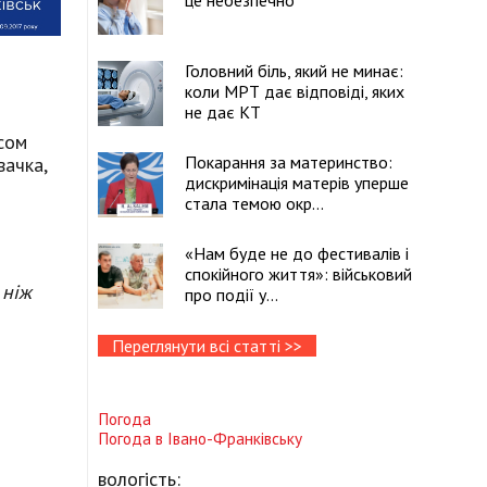
це небезпечно
Головний біль, який не минає:
коли МРТ дає відповіді, яких
не дає КТ
сом
Покарання за материнство:
вачка,
дискримінація матерів уперше
стала темою окр...
«Нам буде не до фестивалів і
спокійного життя»: військовий
 ніж
про події у...
Переглянути всі статті >>
Погода
Погода в
Івано-Франківську
вологість: