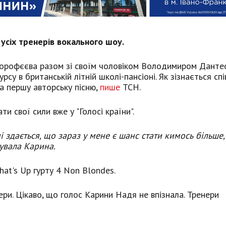
усіх тренерів вокального шоу.
я Дорофєєва разом зі своїм чоловіком Володимиром Данте
су в британській літній школі-пансіоні. Як зізнається спі
а першу авторську пісню,
пише
ТСН.
ти свої сили вже у "Голосі країни".
 здається, що зараз у мене є шанс стати кимось більше,
тувала Карина.
hat's Up гурту 4 Non Blondes.
ери. Цікаво, що голос Карини Надя не впізнала. Тренери