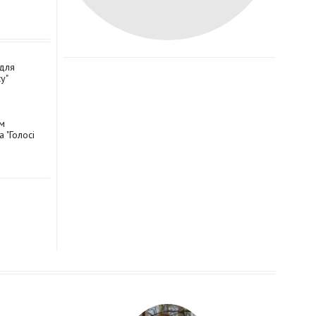
 для
у"
м
 "Голосі