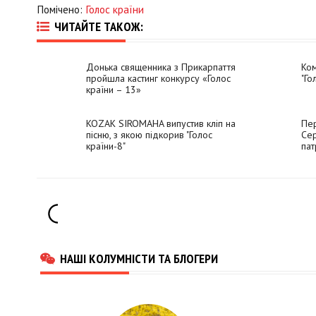
Помічено:
Голос країни
ЧИТАЙТЕ ТАКОЖ:
Донька священника з Прикарпаття
Ком
пройшла кастинг конкурсу «Голос
"Го
країни – 13»
KOZAK SIROMAHA випустив кліп на
Пер
пісню, з якою підкорив "Голос
Сер
країни-8"
пат
НАШІ КОЛУМНІСТИ ТА БЛОГЕРИ