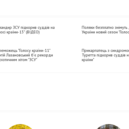
андир ЗСУ підкорив суддів на
Поляки безплатно знімуть
лосі країни-13" (ВІДЕО)
України новий сезон "Голос
еможець "Голосу країни-11"
Прикарпатець з синдромо
гій Лазановський б'є рекорди
Туретта підкорив суддів на
ріотичним хітом "ЗСУ"
країни"