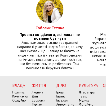
Соболик Тетяна
Троянство: діалоги, які глядач не
Ми 
повинен був чути
Я враз
Якщо вам здається, що театральної
журналіс
награності у житті надто багато, то хочу
люди зуст
вам сказати, що її занадто багато не
як із такс
лише у житті, а й у театрі. Коли сенсами
немає на
напічкують постановку до too much так,
мені 
що без пояснень не розберешся. Тож
упе
пояснювати беруться багато і
ВЛАДА
ЖИТТЯ
ДІЛО
КУЛЬТУРА
С
Політика
Людина
Гроші
Література
Комуналка
Діти
Бізнес
Театр
Офіційно
Здоров’я
Бюджет
Музика
Туризм
Авторитетно
Фото/кіно