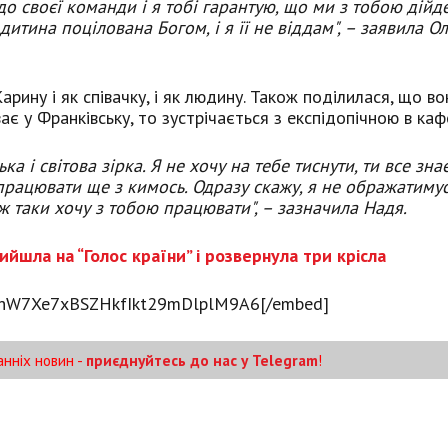
 до своєї команди і я тобі гарантую, що ми з тобою дій
дитина поцілована Богом, і я її не віддам", – заявила О
ину і як співачку, і як людину. Також поділилася, що во
є у Франківську, то зустрічається з експідопічною в каф
а і світова зірка. Я не хочу на тебе тиснути, ти все зна
працювати ще з кимось. Одразу скажу, я не ображатиму
 ж таки хочу з тобою працювати", – зазначила Надя.
шла на “Голос країни” і розвернула три крісла
kKchW7Xe7xBSZHkfIkt29mDlplM9A6[/embed]
анніх новин -
приєднуйтесь до нас у Telegram
!