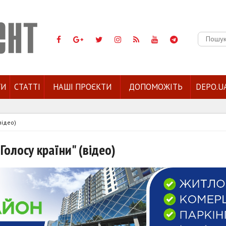
Пошук:
ГИ
СТАТТІ
НАШІ ПРОЄКТИ
ДОПОМОЖІТЬ
DEPO.U
відео)
Голосу країни" (відео)