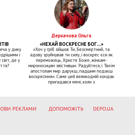
Деркачова Ольга
ІТІВ
«НЕХАЙ ВОСКРЕСНЕ БОГ…»
еча у дику
«Хоч у гріб зійшов Ти, Безсмертний, та
удрішими і
адову зруйнував ти силу, і воскрес єси як
світ, де у
переможець, Христе Боже, жінкам-
иття?
мироносицям звістивши: Радуйтеся, і Твоїм
апостолам мир даруєш, падшим подаєш
воскресіння». Саме цей великодній кондак
пригадався мені, коли з
ОВИ РЕКЛАМИ
ДОПОМОЖІТЬ
DEPO.UA