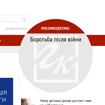
РЕКОМЕНДУЄМО:
УМОВИ РЕКЛАМИ
Боротьба після війни
A
Чому дитина дихає ротом і чим