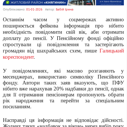
Опубліковано:
01-01-2026
Автор:
Бабій Ірина
Останнім часом у соцмережах активно
поширюється фейкова інформація про нібито
необхідність повідомити свій вік, аби отримати
доплату до пенсії. У Пенсійному фонді офіційно
спростували ці повідомлення та застерігають
громадян від шахрайських схем, пише
Галицький
кореспондент
.
У повідомленнях, які масово розганяють у
месенджерах, використано символіку Пенсійного
фонду. Автори таких заяв вказують, що ПФУ
нібито вже нарахував 20% надбавки до пенсії, однак
для її отримання пенсіонерам пропонують обрати
рік народження та перейти за спеціальним
посиланням.
Насправді ця інформація не відповідає дійсності.
Жодних таких «надбавок за віком» через вибір року