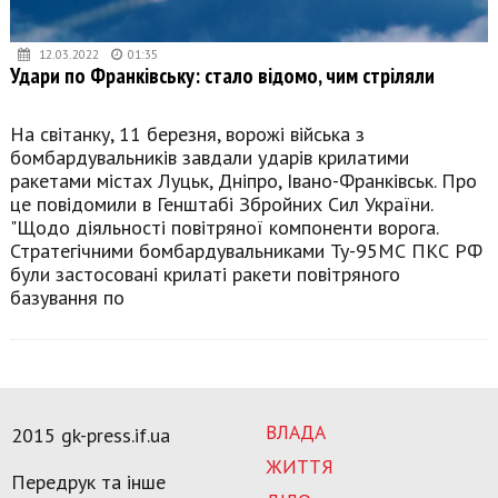
12.03.2022
01:35
Удари по Франківську: стало відомо, чим стріляли
На світанку, 11 березня, ворожі війська з
бомбардувальників завдали ударів крилатими
ракетами містах Луцьк, Дніпро, Івано-Франківськ. Про
це повідомили в Генштабі Збройних Сил України.
"Щодо діяльності повітряної компоненти ворога.
Стратегічними бомбардувальниками Ту-95МС ПКС РФ
були застосовані крилаті ракети повітряного
базування по
ВЛАДА
2015 gk-press.if.ua
ЖИТТЯ
Передрук та інше