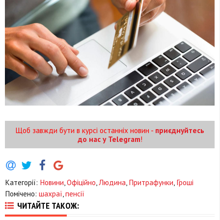
Щоб завжди бути в курсі останніх новин -
приєднуйтесь
до нас у Telegram
!
Категорії:
Новини
,
Офіційно
,
Людина
,
Притрафунки
,
Гроші
Помічено:
шахраї
,
пенсії
ЧИТАЙТЕ ТАКОЖ: