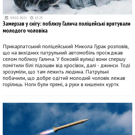
09.02.2021
13:25
Замерзав у снігу: поблизу Галича поліцейські врятували
молодого чоловіка
Прикарпатський поліцейський Микола Гурак розповів,
що на вихідних патрульний автомобіль проїжджав
селом поблизу Галича. У боковій вулиці вони спершу
помітили білі підошви від кросівок, далі - джинси. Тоді
зрозуміли, що там лежить людина. Патрульні
побачили, що добре одітий молодий чоловік лежав
горілиць. Ноги були прямі, а руки в кишенях куртк