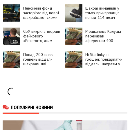
Пенсійний фонд
Шахраї виманили у
застерігає від нової
трьох прикарпатців
шахрайської схеми
понад 114 тисяч
гривень
СБУ викрила творців
Мешканець Калуша
фейкового
переказав
«Резерв+», яким
аферистам 400
користувалися
тисяч гривень за
понад 4 тисячі
купівлю авто за
людей
Понад 200 тисяч
кордоном
Ні Starlinkу, ні
гривень віддали
грошей: прикарпатки
шахраям дві
віддали шахраям у
прикарпатки
сумі 600 тисяч
гривень
ПОПУЛЯРНІ НОВИНИ