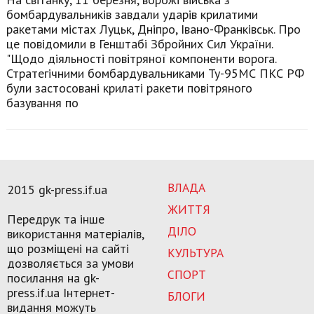
бомбардувальників завдали ударів крилатими
ракетами містах Луцьк, Дніпро, Івано-Франківськ. Про
це повідомили в Генштабі Збройних Сил України.
"Щодо діяльності повітряної компоненти ворога.
Стратегічними бомбардувальниками Ту-95МС ПКС РФ
були застосовані крилаті ракети повітряного
базування по
ВЛАДА
2015 gk-press.if.ua
ЖИТТЯ
Передрук та інше
ДІЛО
використання матеріалів,
що розміщені на сайті
КУЛЬТУРА
дозволяється за умови
СПОРТ
посилання на gk-
press.if.ua Інтернет-
БЛОГИ
видання можуть