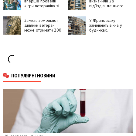
вперше провели
визначили 28
«Ігри ветеранів» зі
під’їздів, де цього
страйкболу
року замінять вікна
Замість земельної
У Франківську
ділянки ветеран
замінюють вікна у
може отримати 200
будинках,
тисяч гривень
пошкоджених
російською атакою
ПОПУЛЯРНІ НОВИНИ