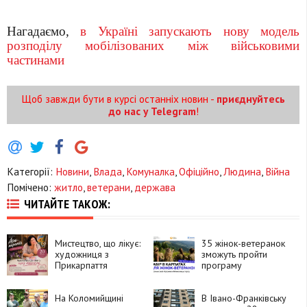
Нагадаємо,
в Україні запускають нову модель
розподілу мобілізованих між військовими
частинами
Щоб завжди бути в курсі останніх новин -
приєднуйтесь
до нас у Telegram
!
Категорії:
Новини
,
Влада
,
Комуналка
,
Офіційно
,
Людина
,
Війна
Помічено:
житло
,
ветерани
,
держава
ЧИТАЙТЕ ТАКОЖ:
Мистецтво, що лікує:
35 жінок-ветеранок
художниця з
зможуть пройти
Прикарпаття
програму
запускає серію
психологічного
безкоштовних
відновлення в
онлайн-зустрічей
На Коломийщині
Карпатах
В Івано-Франківську