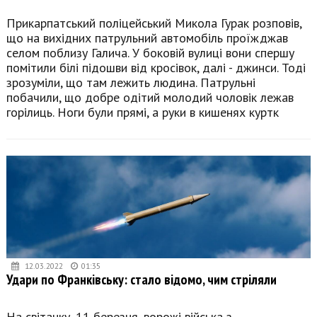
Прикарпатський поліцейський Микола Гурак розповів,
що на вихідних патрульний автомобіль проїжджав
селом поблизу Галича. У боковій вулиці вони спершу
помітили білі підошви від кросівок, далі - джинси. Тоді
зрозуміли, що там лежить людина. Патрульні
побачили, що добре одітий молодий чоловік лежав
горілиць. Ноги були прямі, а руки в кишенях куртк
12.03.2022
01:35
Удари по Франківську: стало відомо, чим стріляли
На світанку, 11 березня, ворожі війська з