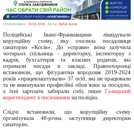
Опубліковано:
24-06-2026
Автор:
Бабій Ірина
Поліцейські Івано-Франківщини ліквідували
корупційну схему, яку очолила посадовиця
санаторію «Косів». До «справи» вона залучила
чотирьох спільниць - директорку, інспекторку з
кадрів, бухгалтерів та власних родичів, які
отримали посади в закладі. Правоохоронці
встановили, що фігурантки впродовж 2019-2024
років «працевлаштували» 37 осіб, які не працювали
та не виконували професійні обов’язки за посадою,
а їхні зарплати забирали собі, пише
Галицький
кореспондент
з
посиланням
на поліцію.
Слідчі встановили, що корупційну схему
організувала 48-річна заступниця директорки
санаторію.