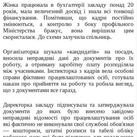
Жінка працювала в бухгалтерії закладу понад 20
років, мала величезний досвід і знала всі тонкощі
фінансування. Помітивши, що кадри постійно
змінюються, а контролю з боку профільного
Міністерства бракує, вона вирішила цим
скористалася. До схеми залучила спільниць.
Організаторка шукала «кандидатів» на посади,
вносила неправдиві дані до документів про їх
роботу, а отриману заробітну плату розподіляла
між учасниками. Інспекторка з кадрів вела особові
справи фіктивно працевлаштованих осіб, готувала
накази про прийняття на роботу та робила вигляд,
що з документами все гаразд.
Директорка закладу підписувала та затверджувала
документи до яких було внесено завідомо
неправдиві відомості про працевлаштування осіб
які фактично не виконували свої службові обов'язки
— кошториси, штатні розписи та табелі обліку
робочого часу які були підставою для подальшого