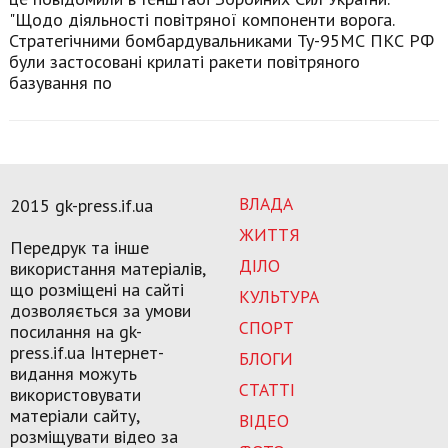
"Щодо діяльності повітряної компоненти ворога.
Стратегічними бомбардувальниками Ту-95МС ПКС РФ
були застосовані крилаті ракети повітряного
базування по
ВЛАДА
2015 gk-press.if.ua
ЖИТТЯ
Передрук та інше
ДІЛО
використання матеріалів,
що розміщені на сайті
КУЛЬТУРА
дозволяється за умови
СПОРТ
посилання на gk-
press.if.ua Інтернет-
БЛОГИ
видання можуть
СТАТТІ
використовувати
матеріали сайту,
ВІДЕО
розміщувати відео за