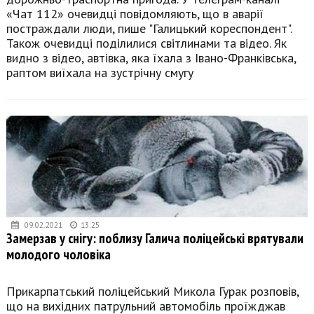
«Чат 112» очевидці повідомляють, що в аварії
постраждали люди, пише "Галицький кореспондент".
Також очевидці поділилися світлинами та відео. Як
видно з відео, автівка, яка їхала з Івано-Франківська,
раптом виїхала на зустрічну смугу
09.02.2021
13:25
Замерзав у снігу: поблизу Галича поліцейські врятували
молодого чоловіка
Прикарпатський поліцейський Микола Гурак розповів,
що на вихідних патрульний автомобіль проїжджав