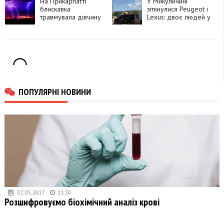
намагався видати
На Прикарпатті
залізничні переїзди
У Микуличині
вбивство за
блискавка
зіткнулися Peugeot і
самогубство
травмувала дівчину
Lexus: двоє людей у
лікарні
ПОПУЛЯРНІ НОВИНИ
02.05.2017
11:30
Розшифровуємо біохімічний аналіз крові