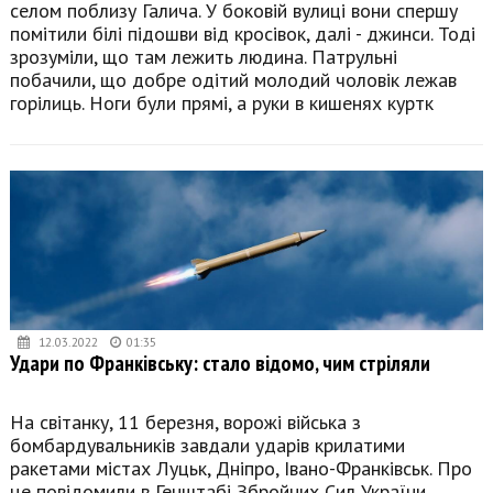
селом поблизу Галича. У боковій вулиці вони спершу
помітили білі підошви від кросівок, далі - джинси. Тоді
зрозуміли, що там лежить людина. Патрульні
побачили, що добре одітий молодий чоловік лежав
горілиць. Ноги були прямі, а руки в кишенях куртк
12.03.2022
01:35
Удари по Франківську: стало відомо, чим стріляли
На світанку, 11 березня, ворожі війська з
бомбардувальників завдали ударів крилатими
ракетами містах Луцьк, Дніпро, Івано-Франківськ. Про
це повідомили в Генштабі Збройних Сил України.