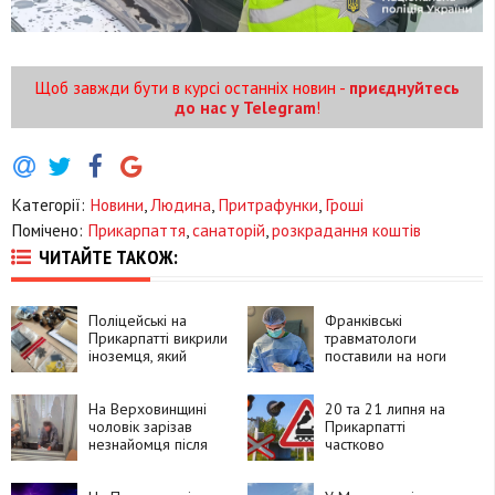
Щоб завжди бути в курсі останніх новин -
приєднуйтесь
до нас у Telegram
!
Категорії:
Новини
,
Людина
,
Притрафунки
,
Гроші
Помічено:
Прикарпаття
,
санаторій
,
розкрадання коштів
ЧИТАЙТЕ ТАКОЖ:
Поліцейські на
Франківські
Прикарпатті викрили
травматологи
іноземця, який
поставили на ноги
замовляв
90-річну пацієнтку
психотропи через
після складної
Telegram і збував їх
На Верховинщині
операції
20 та 21 липня на
покупцям
чоловік зарізав
Прикарпатті
незнайомця після
частково
суперечки про
перекриють рух
політику та
через чотири