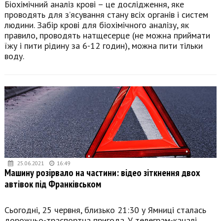
Біохімічний аналіз крові – це дослідження, яке
проводять для з’ясування стану всіх органів і систем
людини. Забір крові для біохімічного аналізу, як
правило, проводять натщесерце (не можна приймати
їжу і пити рідину за 6-12 годин), можна пити тільки
воду.
25.06.2021
16:49
Машину розірвало на частини: відео зіткнення двох
автівок під Франківськом
Сьогодні, 25 червня, близько 21:30 у Ямниці сталась
дорожньо-траспортна пригода. У телеграм-каналі