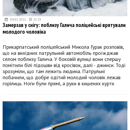
09.02.2021
13:25
Замерзав у снігу: поблизу Галича поліцейські врятували
молодого чоловіка
Прикарпатський поліцейський Микола Гурак розповів,
що на вихідних патрульний автомобіль проїжджав
селом поблизу Галича. У боковій вулиці вони спершу
помітили білі підошви від кросівок, далі - джинси. Тоді
зрозуміли, що там лежить людина. Патрульні
побачили, що добре одітий молодий чоловік лежав
горілиць. Ноги були прямі, а руки в кишенях куртк