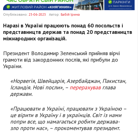
Опубліковано:
23-06-2023
Автор:
Бабій Ірина
Наразі в Україні працюють понад 60 посольств і
представництв держав та понад 20 представництв
міжнародних організацій.
Президент Володимир Зеленський прийняв вірчі
грамоти від закордонних послів, які прибули до
України.
«Норвегія, Швейцарія, Азербайджан, Пакистан,
Ісландія. Нові посли», –
перерахував
глава
держави.
«Працювати в Україні, працювати з Україною –
це вірити в Україну і в українців. Світ із нами
попри все, що намагається робити держава-
зло проти нас», – прокоментував президент.