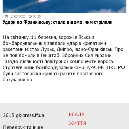
12.03.2022
01:35
Удари по Франківську: стало відомо, чим стріляли
На світанку, 11 березня, ворожі війська з
бомбардувальників завдали ударів крилатими
ракетами містах Луцьк, Дніпро, Івано-Франківськ. Про
це повідомили в Генштабі Збройних Сил України.
"Щодо діяльності повітряної компоненти ворога.
Стратегічними бомбардувальниками Ту-95МС ПКС РФ
були застосовані крилаті ракети повітряного
базування по
ВЛАДА
2015 gk-press.if.ua
ЖИТТЯ
Передрук та інше