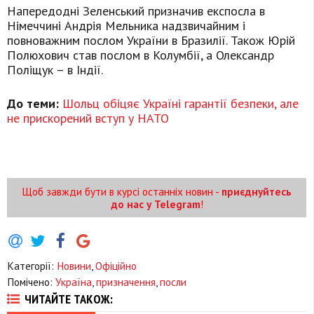
Напередодні Зеленський призначив експосла в
Німеччині Андрія Мельника надзвичайним і
повноважним послом України в Бразилії. Також Юрій
Полюхович став послом в Колумбії, а Олександр
Поліщук – в Індії.
До теми:
Шольц обіцяє Україні гарантії безпеки, але
не прискорений вступ у НАТО
Щоб завжди бути в курсі останніх новин -
приєднуйтесь
до нас у Telegram
!
Категорії:
Новини
,
Офіційно
Помічено:
Україна
,
призначення
,
посли
ЧИТАЙТЕ ТАКОЖ: