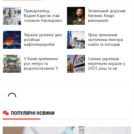
Прикарпатець
Зеленський доручив
Вадим Карп’як став
Євгенію Хмарі
головою Наглядової
виконувати
ради фонду
обов’язки міністра
«Повернись живим»
оборони
Україна уразила два
Уряд призначив
російські
заступника міністра
нафтопереробні
освіти та погодив
заводи
низку призначень в
ОДА
У Києві припинено
Скільки українців
рух метро та
перетнули кордон у
водопостачання. У
2025 році та не
деяких регіонах
повернулися
України
запроваджено
аварійні
відключення
електроенергії
ПОПУЛЯРНІ НОВИНИ