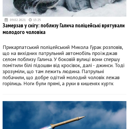
09.02.2021
13:25
Замерзав у снігу: поблизу Галича поліцейські врятували
молодого чоловіка
Прикарпатський поліцейський Микола Гурак розповів,
що на вихідних патрульний автомобіль проїжджав
селом поблизу Галича. У боковій вулиці вони спершу
помітили білі підошви від кросівок, далі - джинси. Тоді
зрозуміли, що там лежить людина. Патрульні
побачили, що добре одітий молодий чоловік лежав
горілиць. Ноги були прямі, а руки в кишенях куртк