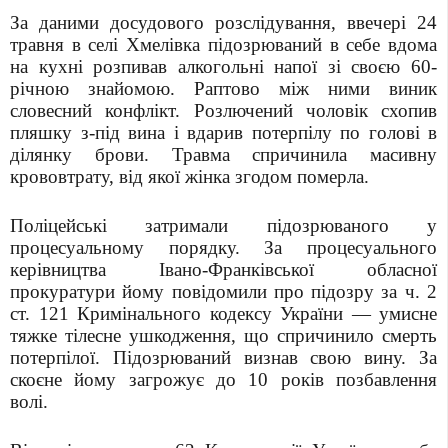
За даними досудового розслідування,
ввечері 24
травня в селі Хмелівка підозрюваний в себе вдома
на кухні розпивав алкогольні напої зі своєю 60-
річною знайомою. Раптово між ними виник
словесний конфлікт. Розлючений чоловік схопив
пляшку з-під вина і вдарив потерпілу по голові в
ділянку брови. Травма спричинила масивну
крововтрату, від якої жінка згодом померла.
Поліцейські затримали підозрюваного у
процесуальному порядку. За процесуального
керівництва Івано-Франківської обласної
прокуратури йому повідомили про підозру за ч. 2
ст. 121 Кримінального кодексу України — умисне
тяжке тілесне ушкодження, що спричинило смерть
потерпілої.
Підозрюваний визнав свою вину. За
скоєне йому загрожує до 10 років позбавлення
волі.