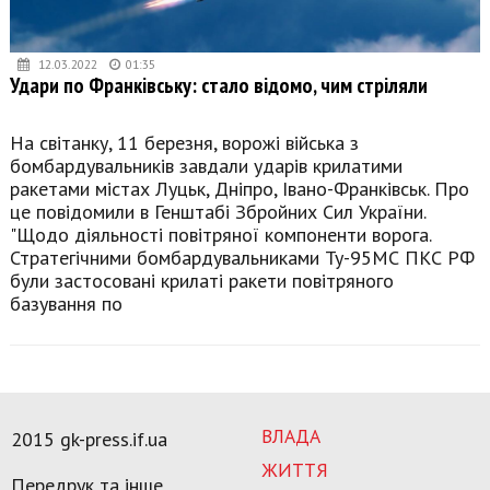
12.03.2022
01:35
Удари по Франківську: стало відомо, чим стріляли
На світанку, 11 березня, ворожі війська з
бомбардувальників завдали ударів крилатими
ракетами містах Луцьк, Дніпро, Івано-Франківськ. Про
це повідомили в Генштабі Збройних Сил України.
"Щодо діяльності повітряної компоненти ворога.
Стратегічними бомбардувальниками Ту-95МС ПКС РФ
були застосовані крилаті ракети повітряного
базування по
ВЛАДА
2015 gk-press.if.ua
ЖИТТЯ
Передрук та інше