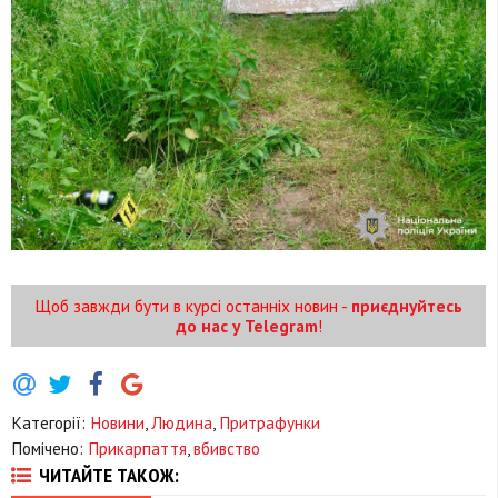
Щоб завжди бути в курсі останніх новин -
приєднуйтесь
до нас у Telegram
!
Категорії:
Новини
,
Людина
,
Притрафунки
Помічено:
Прикарпаття
,
вбивство
ЧИТАЙТЕ ТАКОЖ: