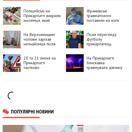
Поліцейські на
Франківські
Прикарпатті викрили
травматологи
іноземця, який
поставили на ноги
замовляв
90-річну пацієнтку
психотропи через
після складної
Telegram і збував їх
На Верховинщині
операції
Після перегляду
покупцям
чоловік зарізав
футболу
незнайомця після
прикарпатець
суперечки про
смертельно поранив
політику та
знайомого ножем
намагався видати
20 та 21 липня на
На Прикарпатті
вбивство за
Прикарпатті
блискавка
самогубство
частково
травмувала дівчину
перекриють рух
через чотири
залізничні переїзди
ПОПУЛЯРНІ НОВИНИ